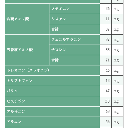
メチオニン
26
mg
含硫アミノ酸
シスチン
11
mg
合計
37
mg
フェニルアラニン
37
mg
芳香族アミノ酸
チロシン
33
mg
合計
71
mg
トレオニン（スレオニン）
46
mg
トリプトファン
12
mg
バリン
47
mg
ヒスチジン
50
mg
アルギニン
63
mg
アラニン
56
mg