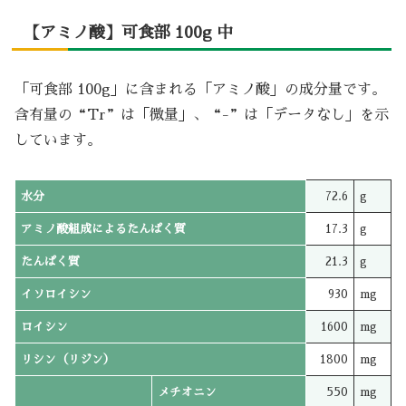
【アミノ酸】可食部 100g 中
「可食部 100g」に含まれる「アミノ酸」の成分量です。
含有量の“Tr”は「微量」、“-”は「データなし」を示
しています。
水分
72.6
g
アミノ酸組成によるたんぱく質
17.3
g
たんぱく質
21.3
g
イソロイシン
930
mg
ロイシン
1600
mg
リシン（リジン）
1800
mg
メチオニン
550
mg