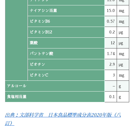
ナイアシン当量
15.0
mg
ビタミンB6
0.57
mg
ビタミンB12
0.2
μg
葉酸
12
μg
パントテン酸
1.74
mg
ビオチン
2.9
μg
ビタミンC
3
mg
アルコール
–
g
食塩相当量
0.1
g
出典：文部科学省 日本食品標準成分表2020年版（八
訂）