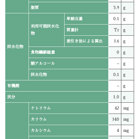
脂質
5.9
g
単糖当量
0.1
g
利用可能炭水化
質量計
Tr
g
物
差引き法による算出
3.6
g
炭水化物
食物繊維総量
0
g
糖アルコール
–
g
炭水化物
0.1
g
有機酸
–
g
灰分
1.0
g
ナトリウム
42
mg
カリウム
340
mg
カルシウム
4
mg