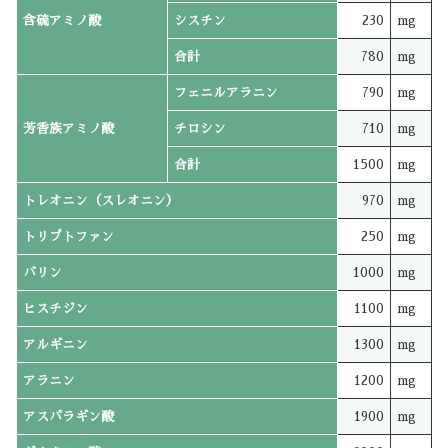
含硫アミノ酸
シスチン
230
mg
合計
780
mg
フェニルアラニン
790
mg
芳香族アミノ酸
チロシン
710
mg
合計
1500
mg
トレオニン（スレオニン）
970
mg
トリプトファン
250
mg
バリン
1000
mg
ヒスチジン
1100
mg
アルギニン
1300
mg
アラニン
1200
mg
アスパラギン酸
1900
mg