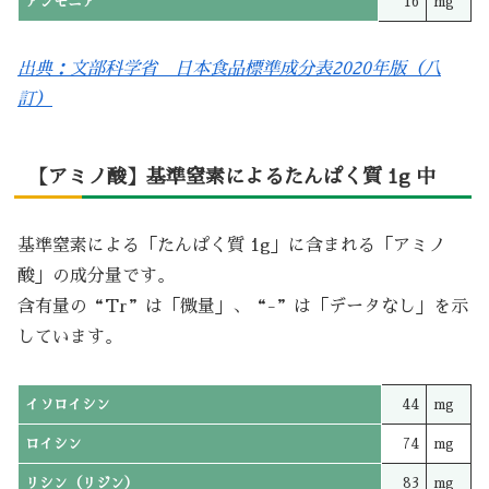
アンモニア
16
mg
出典：文部科学省 日本食品標準成分表2020年版（八
訂）
【アミノ酸】基準窒素によるたんぱく質 1g 中
基準窒素による「たんぱく質 1g」に含まれる「アミノ
酸」の成分量です。
含有量の“Tr”は「微量」、“-”は「データなし」を示
しています。
イソロイシン
44
mg
ロイシン
74
mg
リシン（リジン）
83
mg