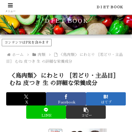
食品のカロリーや糖質などの栄養素がわかる！健康やダイエットに
ＤＩＥＴ ＢＯＯＫ
メニュー
ＤＩＥＴ ＢＯＯＫ
コンテンツはPRを含みます
ホーム
肉類
＜鳥肉類＞ にわとり ［若どり・主品
目］ むね 皮つき 生 の詳細な栄養成分
＜鳥肉類＞ にわとり ［若どり・主品目］
むね 皮つき 生 の詳細な栄養成分
X
Facebook
はてブ
LINE
コピー