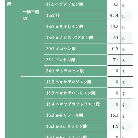
酸
17:1 ヘプタデセン酸
0.2
g
一価不飽
18:1 計
45.4
g
和
18:1 n-9 オレイン酸
43.2
g
18:1 n-7 シス-バクセン酸
2.3
g
20:1 イコセン酸
0.5
g
22:1 ドコセン酸
Tr
g
24:1 テトラコセン酸
0
g
16:2 ヘキサデカジエン酸
0
g
16:3 ヘキサデカトリエン酸
0
g
16:4 ヘキサデカテトラエン酸
0
g
18:2 n-6 リノール酸
16.3
g
18:3 n-3 α‐リノレン酸
1.5
g
18:3 n-6 γ‐リノレン酸
0
g