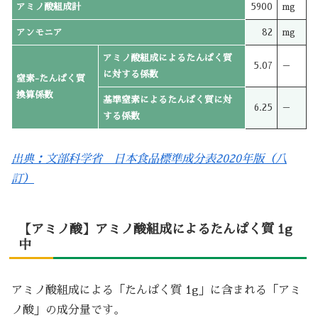
アミノ酸組成計
5900
mg
アンモニア
82
mg
アミノ酸組成によるたんぱく質
5.07
－
に対する係数
窒素-たんぱく質
換算係数
基準窒素によるたんぱく質に対
6.25
－
する係数
出典：文部科学省 日本食品標準成分表2020年版（八
訂）
【アミノ酸】アミノ酸組成によるたんぱく質 1g
中
アミノ酸組成による「たんぱく質 1g」に含まれる「アミ
ノ酸」の成分量です。