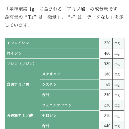
「基準窒素 1g」に含まれる「アミノ酸」の成分量です。
含有量の“Tr”は「微量」、“-”は「データなし」を示
しています。
イソロイシン
270
mg
ロイシン
460
mg
リシン（リジン）
520
mg
メチオニン
160
mg
含硫アミノ酸
シスチン
68
mg
合計
230
mg
フェニルアラニン
230
mg
芳香族アミノ酸
チロシン
210
mg
合計
440
mg