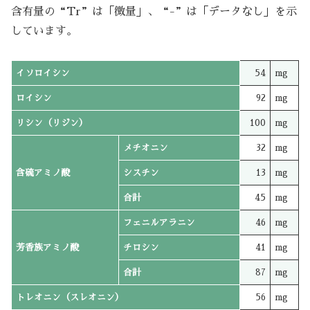
含有量の“Tr”は「微量」、“-”は「データなし」を示
しています。
イソロイシン
54
mg
ロイシン
92
mg
リシン（リジン）
100
mg
メチオニン
32
mg
含硫アミノ酸
シスチン
13
mg
合計
45
mg
フェニルアラニン
46
mg
芳香族アミノ酸
チロシン
41
mg
合計
87
mg
トレオニン（スレオニン）
56
mg