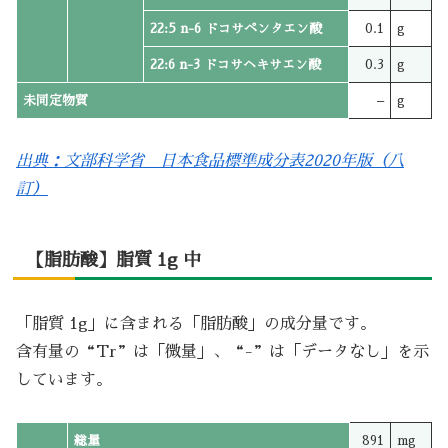
22:5 n-6 ドコサペンタエン酸
0.1
g
22:6 n-3 ドコサヘキサエン酸
0.3
g
未同定物質
–
g
出典：文部科学省 日本食品標準成分表2020年版（八
訂）
【脂肪酸】脂質 1g 中
「脂質 1g」に含まれる「脂肪酸」の成分量です。
含有量の“Tr”は「微量」、“-”は「データなし」を示
しています。
総量
891
mg