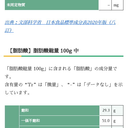
未同定物質
–
mg
出典：文部科学省 日本食品標準成分表2020年版（八
訂）
【脂肪酸】脂肪酸総量 100g 中
「脂肪酸総量 100g」に含まれる「脂肪酸」の成分量で
す。
含有量の“Tr”は「微量」、“-”は「データなし」を示
しています。
飽和
29.3
g
一価不飽和
51.0
g