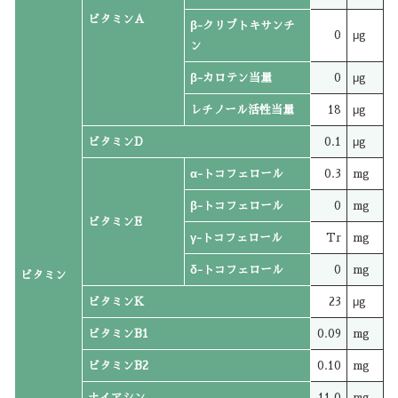
ビタミンA
β-クリプトキサンチ
0
μg
ン
β-カロテン当量
0
μg
レチノール活性当量
18
μg
ビタミンD
0.1
μg
α-トコフェロール
0.3
mg
β-トコフェロール
0
mg
ビタミンE
γ-トコフェロール
Tr
mg
δ-トコフェロール
0
mg
ビタミン
ビタミンK
23
μg
ビタミンB1
0.09
mg
ビタミンB2
0.10
mg
ナイアシン
11.0
mg