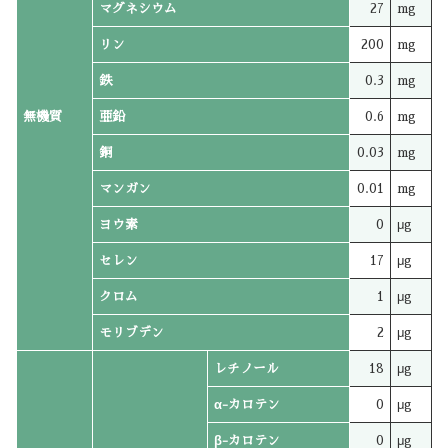
マグネシウム
27
mg
リン
200
mg
鉄
0.3
mg
無機質
亜鉛
0.6
mg
銅
0.03
mg
マンガン
0.01
mg
ヨウ素
0
μg
セレン
17
μg
クロム
1
μg
モリブデン
2
μg
レチノール
18
μg
α-カロテン
0
μg
β-カロテン
0
μg