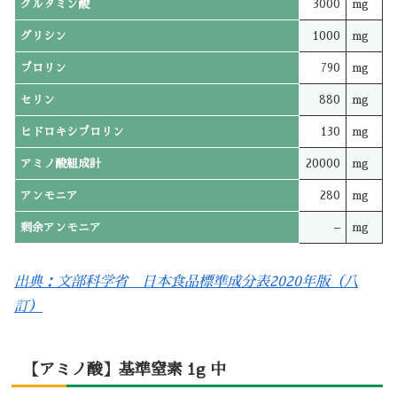
グルタミン酸
3000
mg
グリシン
1000
mg
プロリン
790
mg
セリン
880
mg
ヒドロキシプロリン
130
mg
アミノ酸組成計
20000
mg
アンモニア
280
mg
剰余アンモニア
–
mg
出典：文部科学省 日本食品標準成分表2020年版（八
訂）
【アミノ酸】基準窒素 1g 中