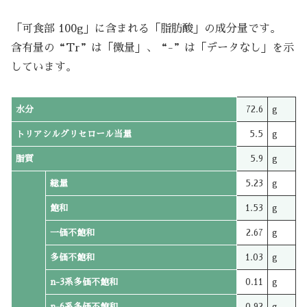
「可食部 100g」に含まれる「脂肪酸」の成分量です。
含有量の“Tr”は「微量」、“-”は「データなし」を示
しています。
水分
72.6
g
トリアシルグリセロール当量
5.5
g
脂質
5.9
g
総量
5.23
g
飽和
1.53
g
一価不飽和
2.67
g
多価不飽和
1.03
g
n-3系多価不飽和
0.11
g
n-6系多価不飽和
0.92
g