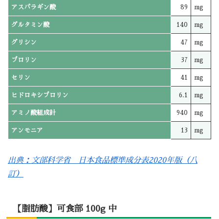
アスパラギン酸
89
mg
グルタミン酸
140
mg
グリシン
47
mg
プロリン
37
mg
セリン
41
mg
ヒドロキシプロリン
6.1
mg
アミノ酸組成計
940
mg
アンモニア
13
mg
出典：文部科学省 日本食品標準成分表2020年版（八
訂）
【脂肪酸】可食部 100g 中