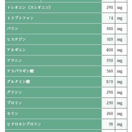
トレオニン（スレオニン）
290
mg
トリプトファン
74
mg
バリン
300
mg
ヒスチジン
320
mg
アルギニン
400
mg
アラニン
350
mg
アスパラギン酸
560
mg
グルタミン酸
870
mg
グリシン
290
mg
プロリン
230
mg
セリン
260
mg
ヒドロキシプロリン
38
mg