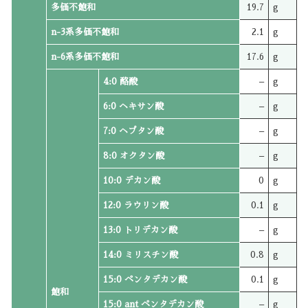
多価不飽和
19.7
g
n-3系多価不飽和
2.1
g
n-6系多価不飽和
17.6
g
4:0 酪酸
–
g
6:0 ヘキサン酸
–
g
7:0 ヘプタン酸
–
g
8:0 オクタン酸
–
g
10:0 デカン酸
0
g
12:0 ラウリン酸
0.1
g
13:0 トリデカン酸
–
g
14:0 ミリスチン酸
0.8
g
15:0 ペンタデカン酸
0.1
g
飽和
15:0 ant ペンタデカン酸
–
g