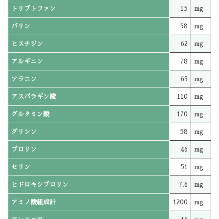
トリプトファン
15
mg
バリン
58
mg
ヒスチジン
62
mg
アルギニン
78
mg
アラニン
69
mg
アスパラギン酸
110
mg
グルタミン酸
170
mg
グリシン
58
mg
プロリン
46
mg
セリン
51
mg
ヒドロキシプロリン
7.6
mg
アミノ酸組成計
1200
mg