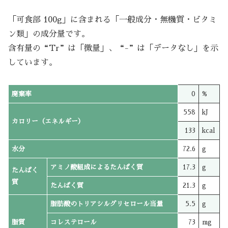
「可食部 100g」に含まれる「一般成分・無機質・ビタミ
ン類」の成分量です。
含有量の“Tr”は「微量」、“-”は「データなし」を示
しています。
廃棄率
0
%
558
kJ
カロリー（エネルギー）
133
kcal
水分
72.6
g
アミノ酸組成によるたんぱく質
17.3
g
たんぱく
質
たんぱく質
21.3
g
脂肪酸のトリアシルグリセロール当量
5.5
g
脂質
コレステロール
73
mg