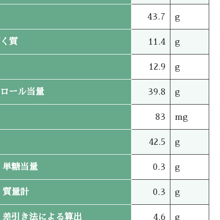
43.7
g
く質
11.4
g
12.9
g
ロール当量
39.8
g
83
mg
42.5
g
単糖当量
0.3
g
質量計
0.3
g
差引き法による算出
4.6
g