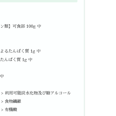
類】可食部 100g 中
るたんぱく質 1g 中
んぱく質 1g 中
 中
中 > 利用可能炭水化物及び糖アルコール
 > 食物繊維
 > 有機酸