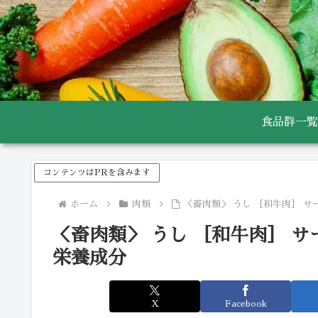
食品群一覧
コンテンツはPRを含みます
ホーム
肉類
＜畜肉類＞ うし ［和牛肉］ サ
＜畜肉類＞ うし ［和牛肉］ サ
栄養成分
X
Facebook