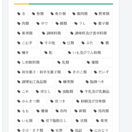
生
魚類
魚介類
畜肉類
野菜類
肉類
ゆで
穀類
うし
菓子類
果実類
調味料類
調味料及び香辛料類
こむぎ
その他
豆類
ぶた
葉
焼き
乾
いも及びでん粉類
し好飲料類
乳類
藻類
和生菓子・和半生菓子類
きのこ類
だいず
調理加工食品類
種実類
脂身つき
こめ
皮なし
油脂類
牛乳及び乳製品
かんきつ類
皮つき
砂糖及び甘味類
もも
養殖
赤肉
卵類
鳥肉類
いも類
皮下脂肪なし
貝類
果実
さけ・ます類
水煮
缶詰
にわとり