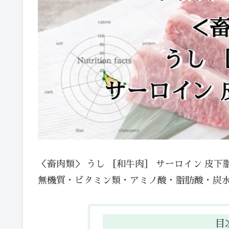
＜畜肉類＞ うし ［和牛肉］ サーロイン 皮
無機質・ビタミン類・アミノ酸・脂肪酸・炭
目