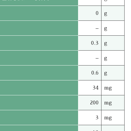
0
g
–
g
0.3
g
–
g
0.6
g
34
mg
200
mg
3
mg