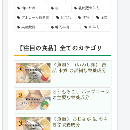
油いため
根
乳用肥育牛肉
アルコール飲料類
加工品
漬物
全粒
果実飲料
輸入牛肉
和牛肉
【注目の食品】全てのカテゴリ
＜魚類＞ （いわし類） 缶
詰 水煮 の詳細な栄養成分
とうもろこし ポップコーン
の主要な栄養成分
＜魚類＞ おおさが 生 の主
要な栄養成分