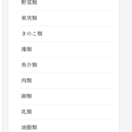
野菜類
果実類
きのこ類
藻類
魚介類
肉類
卵類
乳類
油脂類