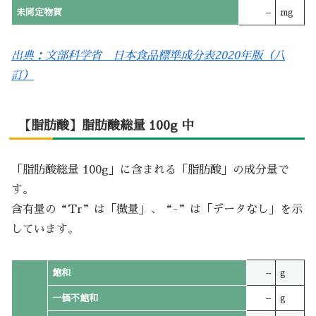
未同定物質
–
mg
出典：文部科学省 日本食品標準成分表2020年版（八
訂）
【脂肪酸】脂肪酸総量 100g 中
「脂肪酸総量 100g」に含まれる「脂肪酸」の成分量で
す。
含有量の“Tr”は「微量」、“-”は「データなし」を示
しています。
飽和
–
g
一価不飽和
–
g