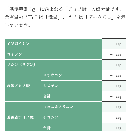
「基準窒素 1g」に含まれる「アミノ酸」の成分量です。
含有量の“Tr”は「微量」、“-”は「データなし」を示
しています。
イソロイシン
–
mg
ロイシン
–
mg
リシン（リジン）
–
mg
メチオニン
–
mg
含硫アミノ酸
シスチン
–
mg
合計
–
mg
フェニルアラニン
–
mg
芳香族アミノ酸
チロシン
–
mg
合計
–
mg