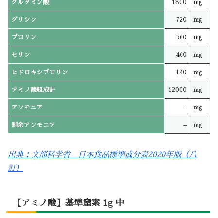
グルタミン酸
1800
mg
グリシン
720
mg
プロリン
560
mg
セリン
460
mg
ヒドロキシプロリン
140
mg
アミノ酸組成計
12000
mg
アンモニア
–
mg
剰余アンモニア
–
mg
出典：文部科学省 日本食品標準成分表2020年版（八
訂）
【アミノ酸】基準窒素 1g 中