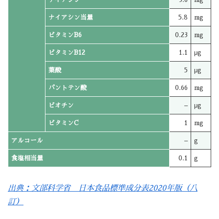
ナイアシン当量
5.8
mg
ビタミンB6
0.23
mg
ビタミンB12
1.1
μg
葉酸
5
μg
パントテン酸
0.66
mg
ビオチン
–
μg
ビタミンC
1
mg
アルコール
–
g
食塩相当量
0.1
g
出典：文部科学省 日本食品標準成分表2020年版（八
訂）