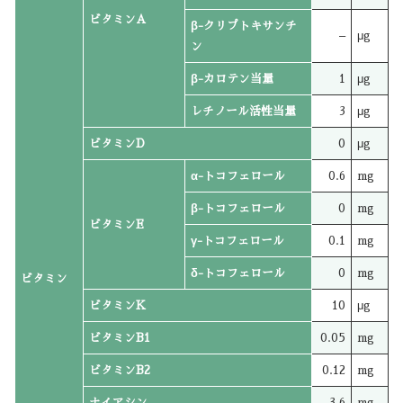
ビタミンA
β-クリプトキサンチ
–
μg
ン
β-カロテン当量
1
μg
レチノール活性当量
3
μg
ビタミンD
0
μg
α-トコフェロール
0.6
mg
β-トコフェロール
0
mg
ビタミンE
γ-トコフェロール
0.1
mg
δ-トコフェロール
0
mg
ビタミン
ビタミンK
10
μg
ビタミンB1
0.05
mg
ビタミンB2
0.12
mg
ナイアシン
3.6
mg