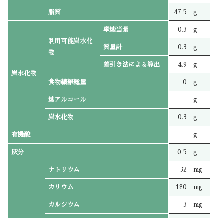
脂質
47.5
g
単糖当量
0.3
g
利用可能炭水化
質量計
0.3
g
物
差引き法による算出
4.9
g
炭水化物
食物繊維総量
0
g
糖アルコール
–
g
炭水化物
0.3
g
有機酸
–
g
灰分
0.5
g
ナトリウム
32
mg
カリウム
180
mg
カルシウム
3
mg