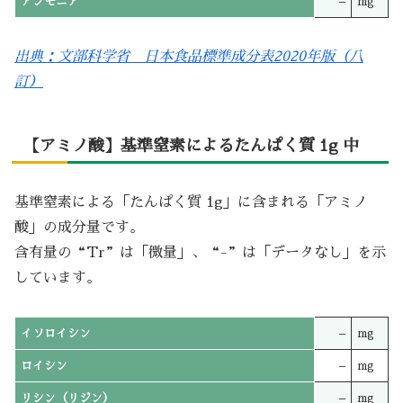
アンモニア
–
mg
出典：文部科学省 日本食品標準成分表2020年版（八
訂）
【アミノ酸】基準窒素によるたんぱく質 1g 中
基準窒素による「たんぱく質 1g」に含まれる「アミノ
酸」の成分量です。
含有量の“Tr”は「微量」、“-”は「データなし」を示
しています。
イソロイシン
–
mg
ロイシン
–
mg
リシン（リジン）
–
mg