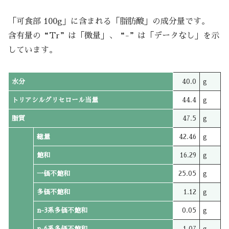
「可食部 100g」に含まれる「脂肪酸」の成分量です。
含有量の“Tr”は「微量」、“-”は「データなし」を示
しています。
水分
40.0
g
トリアシルグリセロール当量
44.4
g
脂質
47.5
g
総量
42.46
g
飽和
16.29
g
一価不飽和
25.05
g
多価不飽和
1.12
g
n-3系多価不飽和
0.05
g
n-6系多価不飽和
1.07
g