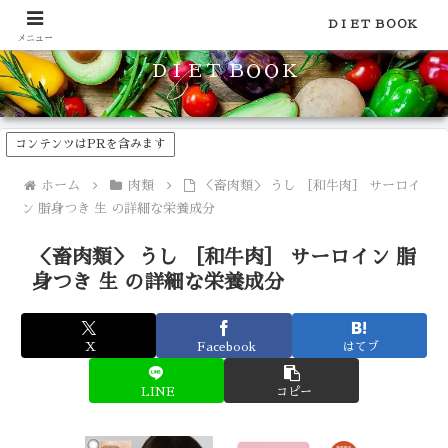
食品のカロリーや糖質などの栄養素がわかる！健康やダイエットに
ＤＩＥＴ ＢＯＯＫ
メニュー
ＤＩＥＴ ＢＯＯＫ
コンテンツはPRを含みます
ホーム
肉類
＜畜肉類＞ うし ［和牛肉］ サーロイ
ン 脂身つき 生 の詳細な栄養成分
＜畜肉類＞ うし ［和牛肉］ サーロイン 脂
身つき 生 の詳細な栄養成分
X
Facebook
はてブ
LINE
コピー