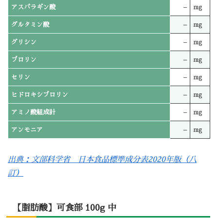
アスパラギン酸
–
mg
グルタミン酸
–
mg
グリシン
–
mg
プロリン
–
mg
セリン
–
mg
ヒドロキシプロリン
–
mg
アミノ酸組成計
–
mg
アンモニア
–
mg
出典：文部科学省 日本食品標準成分表2020年版（八
訂）
【脂肪酸】可食部 100g 中