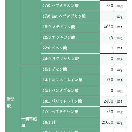
17:0 ヘプタデカン酸
330
mg
17:0 ant ヘプタデカン酸
–
mg
18:0 ステアリン酸
4000
mg
20:0 アラキジン酸
25
mg
22:0 ベヘン酸
0
mg
24:0 リグノセリン酸
0
mg
10:1 デセン酸
0
mg
14:1 ミリストレイン酸
660
mg
15:1 ペンタデセン酸
0
mg
脂肪
16:1 パルミトレイン酸
2400
mg
酸
17:1 ヘプタデセン酸
390
mg
一価不飽
18:1 計
21000
mg
和