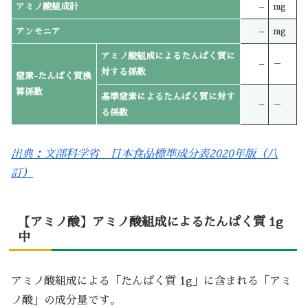
アミノ酸組成計
–
mg
アンモニア
–
mg
アミノ酸組成によるたんぱく質に
–
－
対する係数
窒素-たんぱく質換
算係数
基準窒素によるたんぱく質に対す
–
－
る係数
出典：文部科学省 日本食品標準成分表2020年版（八
訂）
【アミノ酸】アミノ酸組成によるたんぱく質 1g
中
アミノ酸組成による「たんぱく質 1g」に含まれる「アミ
ノ酸」の成分量です。