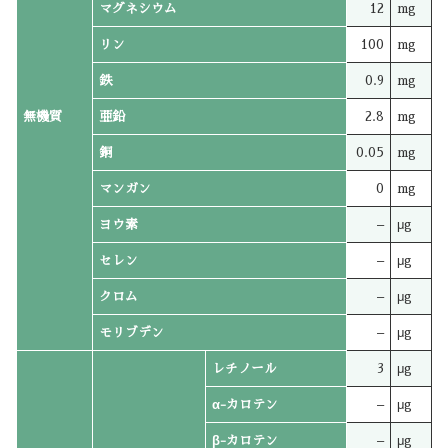
マグネシウム
12
mg
リン
100
mg
鉄
0.9
mg
無機質
亜鉛
2.8
mg
銅
0.05
mg
マンガン
0
mg
ヨウ素
–
μg
セレン
–
μg
クロム
–
μg
モリブデン
–
μg
レチノール
3
μg
α-カロテン
–
μg
β-カロテン
–
μg