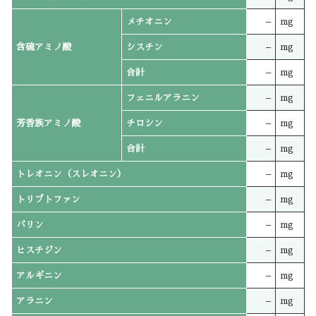
メチオニン
–
mg
含硫アミノ酸
シスチン
–
mg
合計
–
mg
フェニルアラニン
–
mg
芳香族アミノ酸
チロシン
–
mg
合計
–
mg
トレオニン（スレオニン）
–
mg
トリプトファン
–
mg
バリン
–
mg
ヒスチジン
–
mg
アルギニン
–
mg
アラニン
–
mg