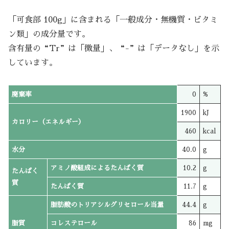
「可食部 100g」に含まれる「一般成分・無機質・ビタミ
ン類」の成分量です。
含有量の“Tr”は「微量」、“-”は「データなし」を示
しています。
廃棄率
0
%
1900
kJ
カロリー（エネルギー）
460
kcal
水分
40.0
g
アミノ酸組成によるたんぱく質
10.2
g
たんぱく
質
たんぱく質
11.7
g
脂肪酸のトリアシルグリセロール当量
44.4
g
脂質
コレステロール
86
mg