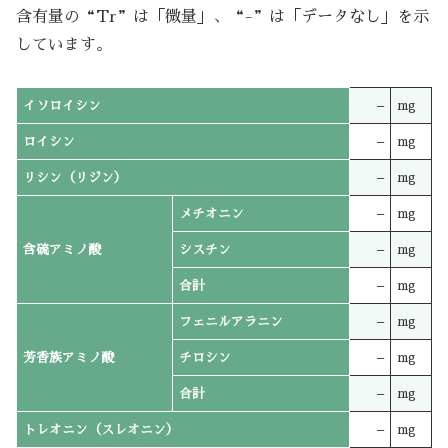
含有量の“Tr”は「微量」、“-”は「データなし」を示
しています。
イソロイシン
–
mg
ロイシン
–
mg
リシン（リジン）
–
mg
メチオニン
–
mg
含硫アミノ酸
シスチン
–
mg
合計
–
mg
フェニルアラニン
–
mg
芳香族アミノ酸
チロシン
–
mg
合計
–
mg
トレオニン（スレオニン）
–
mg