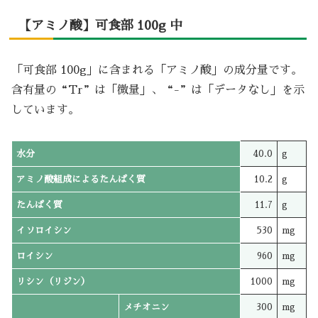
【アミノ酸】可食部 100g 中
「可食部 100g」に含まれる「アミノ酸」の成分量です。
含有量の“Tr”は「微量」、“-”は「データなし」を示
しています。
水分
40.0
g
アミノ酸組成によるたんぱく質
10.2
g
たんぱく質
11.7
g
イソロイシン
530
mg
ロイシン
960
mg
リシン（リジン）
1000
mg
メチオニン
300
mg