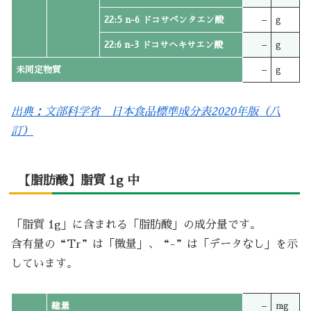
22:5 n-6 ドコサペンタエン酸
–
g
22:6 n-3 ドコサヘキサエン酸
–
g
未同定物質
–
g
出典：文部科学省 日本食品標準成分表2020年版（八
訂）
【脂肪酸】脂質 1g 中
「脂質 1g」に含まれる「脂肪酸」の成分量です。
含有量の“Tr”は「微量」、“-”は「データなし」を示
しています。
総量
–
mg