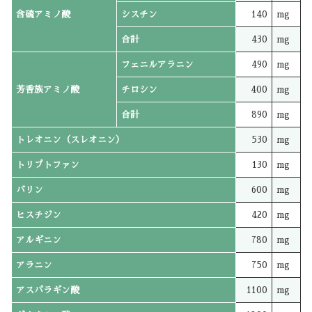
含硫アミノ酸
シスチン
140
mg
合計
430
mg
フェニルアラニン
490
mg
芳香族アミノ酸
チロシン
400
mg
合計
890
mg
トレオニン（スレオニン）
530
mg
トリプトファン
130
mg
バリン
600
mg
ヒスチジン
420
mg
アルギニン
780
mg
アラニン
750
mg
アスパラギン酸
1100
mg