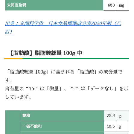
未同定物質
680
mg
出典：文部科学省 日本食品標準成分表2020年版（八
訂）
【脂肪酸】脂肪酸総量 100g 中
「脂肪酸総量 100g」に含まれる「脂肪酸」の成分量で
す。
含有量の“Tr”は「微量」、“-”は「データなし」を示
しています。
飽和
28.3
g
一価不飽和
40.5
g