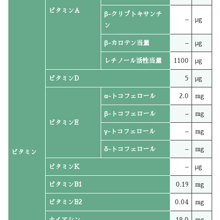
ビタミンA
β-クリプトキサンチ
–
μg
ン
β-カロテン当量
–
μg
レチノール活性当量
1100
μg
ビタミンD
5
μg
α-トコフェロール
2.0
mg
β-トコフェロール
–
mg
ビタミンE
γ-トコフェロール
–
mg
δ-トコフェロール
–
mg
ビタミン
ビタミンK
–
μg
ビタミンB1
0.19
mg
ビタミンB2
0.04
mg
ナイアシン
19.0
mg