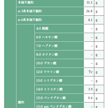
多価不飽和
31.1
g
n-3系多価不飽和
26.8
g
n-6系多価不飽和
4.1
g
4:0 酪酸
–
g
6:0 ヘキサン酸
–
g
7:0 ヘプタン酸
–
g
8:0 オクタン酸
–
g
10:0 デカン酸
–
g
12:0 ラウリン酸
Tr
g
13:0 トリデカン酸
–
g
14:0 ミリスチン酸
3.9
g
15:0 ペンタデカン酸
0.6
g
飽和
15:0 ant ペンタデカン酸
–
g