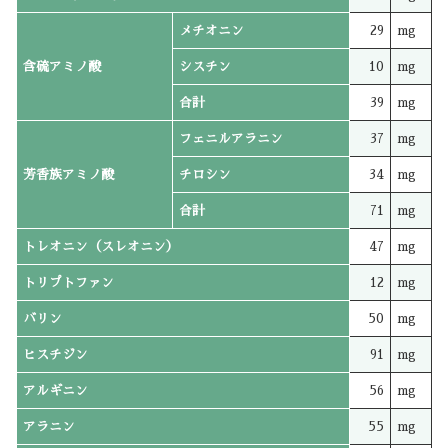
メチオニン
29
mg
含硫アミノ酸
シスチン
10
mg
合計
39
mg
フェニルアラニン
37
mg
芳香族アミノ酸
チロシン
34
mg
合計
71
mg
トレオニン（スレオニン）
47
mg
トリプトファン
12
mg
バリン
50
mg
ヒスチジン
91
mg
アルギニン
56
mg
アラニン
55
mg