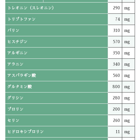
トレオニン（スレオニン）
290
mg
トリプトファン
74
mg
バリン
310
mg
ヒスチジン
570
mg
アルギニン
350
mg
アラニン
340
mg
アスパラギン酸
560
mg
グルタミン酸
800
mg
グリシン
280
mg
プロリン
200
mg
セリン
260
mg
ヒドロキシプロリン
11
mg