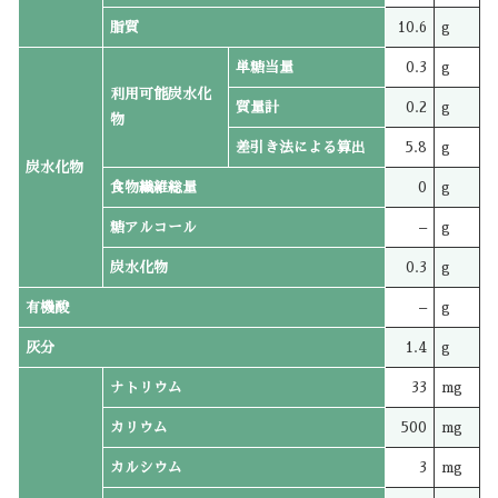
脂質
10.6
g
単糖当量
0.3
g
利用可能炭水化
質量計
0.2
g
物
差引き法による算出
5.8
g
炭水化物
食物繊維総量
0
g
糖アルコール
–
g
炭水化物
0.3
g
有機酸
–
g
灰分
1.4
g
ナトリウム
33
mg
カリウム
500
mg
カルシウム
3
mg