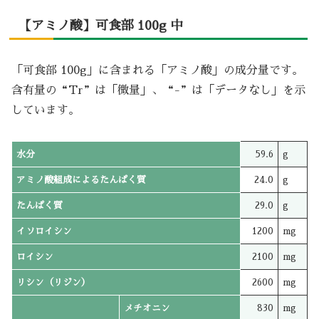
【アミノ酸】可食部 100g 中
「可食部 100g」に含まれる「アミノ酸」の成分量です。
含有量の“Tr”は「微量」、“-”は「データなし」を示
しています。
水分
59.6
g
アミノ酸組成によるたんぱく質
24.0
g
たんぱく質
29.0
g
イソロイシン
1200
mg
ロイシン
2100
mg
リシン（リジン）
2600
mg
メチオニン
830
mg