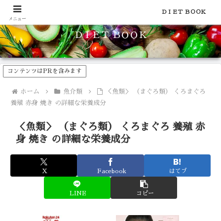
食品のカロリーや糖質などの栄養素がわかる！健康やダイエットに
ＤＩＥＴ ＢＯＯＫ
メニュー
ＤＩＥＴ ＢＯＯＫ
コンテンツはPRを含みます
ホーム
魚介類
＜魚類＞ （まぐろ類） くろまぐろ
養殖 赤身 焼き の詳細な栄養成分
＜魚類＞ （まぐろ類） くろまぐろ 養殖 赤
身 焼き の詳細な栄養成分
X
Facebook
はてブ
LINE
コピー