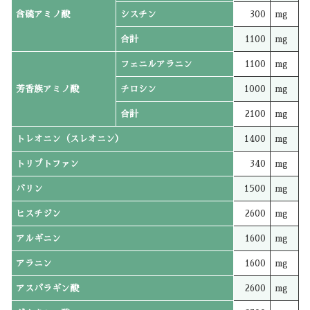
含硫アミノ酸
シスチン
300
mg
合計
1100
mg
フェニルアラニン
1100
mg
芳香族アミノ酸
チロシン
1000
mg
合計
2100
mg
トレオニン（スレオニン）
1400
mg
トリプトファン
340
mg
バリン
1500
mg
ヒスチジン
2600
mg
アルギニン
1600
mg
アラニン
1600
mg
アスパラギン酸
2600
mg