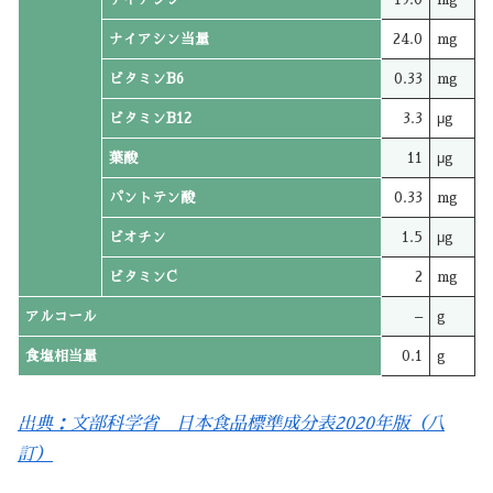
ナイアシン当量
24.0
mg
ビタミンB6
0.33
mg
ビタミンB12
3.3
μg
葉酸
11
μg
パントテン酸
0.33
mg
ビオチン
1.5
μg
ビタミンC
2
mg
アルコール
–
g
食塩相当量
0.1
g
出典：文部科学省 日本食品標準成分表2020年版（八
訂）