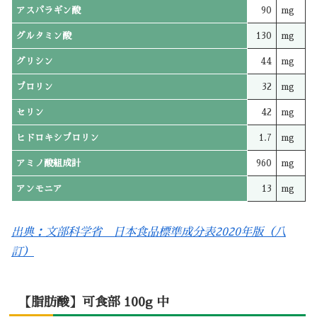
アスパラギン酸
90
mg
グルタミン酸
130
mg
グリシン
44
mg
プロリン
32
mg
セリン
42
mg
ヒドロキシプロリン
1.7
mg
アミノ酸組成計
960
mg
アンモニア
13
mg
出典：文部科学省 日本食品標準成分表2020年版（八
訂）
【脂肪酸】可食部 100g 中