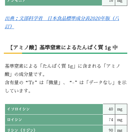
アンモニア
16
mg
出典：文部科学省 日本食品標準成分表2020年版（八
訂）
【アミノ酸】基準窒素によるたんぱく質 1g 中
基準窒素による「たんぱく質 1g」に含まれる「アミノ
酸」の成分量です。
含有量の“Tr”は「微量」、“-”は「データなし」を示
しています。
イソロイシン
40
mg
ロイシン
74
mg
リシン（リジン）
90
mg