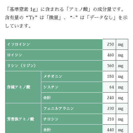
「基準窒素 1g」に含まれる「アミノ酸」の成分量です。
含有量の“Tr”は「微量」、“-”は「データなし」を示
しています。
イソロイシン
250
mg
ロイシン
460
mg
リシン（リジン）
560
mg
メチオニン
180
mg
含硫アミノ酸
シスチン
64
mg
合計
240
mg
フェニルアラニン
230
mg
芳香族アミノ酸
チロシン
210
mg
合計
440
mg