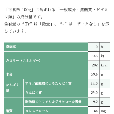
「可食部 100g」に含まれる「一般成分・無機質・ビタミ
ン類」の成分量です。
含有量の“Tr”は「微量」、“-”は「データなし」を示
しています。
廃棄率
0
%
848
kJ
カロリー（エネルギー）
202
kcal
水分
59.6
g
アミノ酸組成によるたんぱく質
24.0
g
たんぱく
質
たんぱく質
29.0
g
脂肪酸のトリアシルグリセロール当量
9.2
g
脂質
コレステロール
66
mg