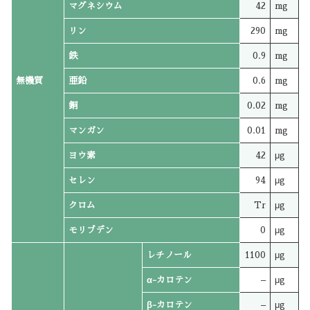
マグネシウム
42
mg
リン
290
mg
鉄
0.9
mg
無機質
亜鉛
0.6
mg
銅
0.02
mg
マンガン
0.01
mg
ヨウ素
42
μg
セレン
94
μg
クロム
Tr
μg
モリブデン
0
μg
レチノール
1100
μg
α-カロテン
–
μg
β-カロテン
–
μg