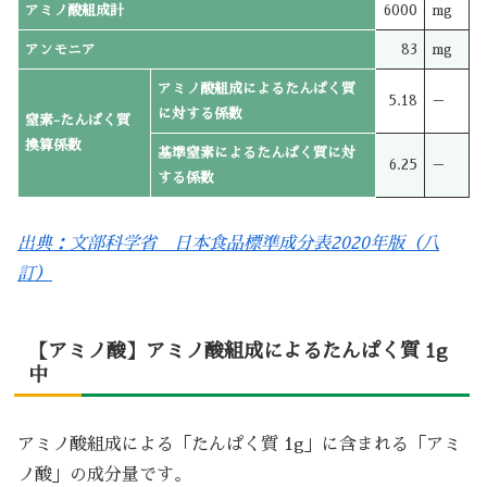
アミノ酸組成計
6000
mg
アンモニア
83
mg
アミノ酸組成によるたんぱく質
5.18
－
に対する係数
窒素-たんぱく質
換算係数
基準窒素によるたんぱく質に対
6.25
－
する係数
出典：文部科学省 日本食品標準成分表2020年版（八
訂）
【アミノ酸】アミノ酸組成によるたんぱく質 1g
中
アミノ酸組成による「たんぱく質 1g」に含まれる「アミ
ノ酸」の成分量です。