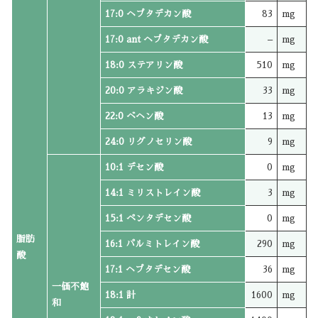
17:0 ヘプタデカン酸
83
mg
17:0 ant ヘプタデカン酸
–
mg
18:0 ステアリン酸
510
mg
20:0 アラキジン酸
33
mg
22:0 ベヘン酸
13
mg
24:0 リグノセリン酸
9
mg
10:1 デセン酸
0
mg
14:1 ミリストレイン酸
3
mg
15:1 ペンタデセン酸
0
mg
脂肪
16:1 パルミトレイン酸
290
mg
酸
17:1 ヘプタデセン酸
36
mg
一価不飽
18:1 計
1600
mg
和