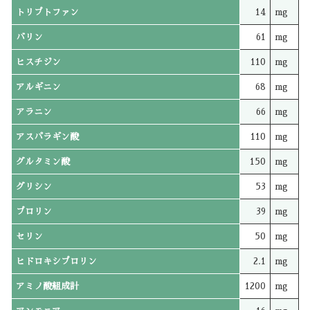
トリプトファン
14
mg
バリン
61
mg
ヒスチジン
110
mg
アルギニン
68
mg
アラニン
66
mg
アスパラギン酸
110
mg
グルタミン酸
150
mg
グリシン
53
mg
プロリン
39
mg
セリン
50
mg
ヒドロキシプロリン
2.1
mg
アミノ酸組成計
1200
mg