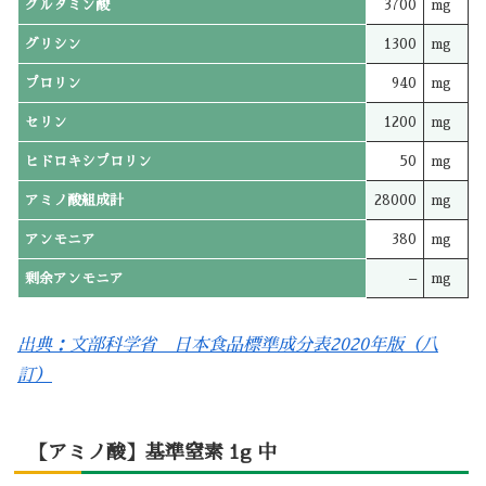
グルタミン酸
3700
mg
グリシン
1300
mg
プロリン
940
mg
セリン
1200
mg
ヒドロキシプロリン
50
mg
アミノ酸組成計
28000
mg
アンモニア
380
mg
剰余アンモニア
–
mg
出典：文部科学省 日本食品標準成分表2020年版（八
訂）
【アミノ酸】基準窒素 1g 中