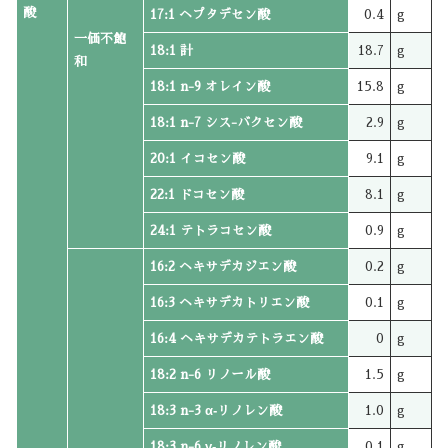
酸
17:1 ヘプタデセン酸
0.4
g
一価不飽
18:1 計
18.7
g
和
18:1 n-9 オレイン酸
15.8
g
18:1 n-7 シス-バクセン酸
2.9
g
20:1 イコセン酸
9.1
g
22:1 ドコセン酸
8.1
g
24:1 テトラコセン酸
0.9
g
16:2 ヘキサデカジエン酸
0.2
g
16:3 ヘキサデカトリエン酸
0.1
g
16:4 ヘキサデカテトラエン酸
0
g
18:2 n-6 リノール酸
1.5
g
18:3 n-3 α‐リノレン酸
1.0
g
18:3 n-6 γ‐リノレン酸
0.1
g