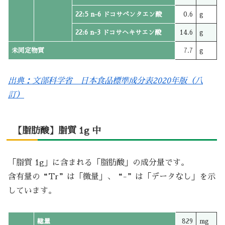
22:5 n-6 ドコサペンタエン酸
0.6
g
22:6 n-3 ドコサヘキサエン酸
14.6
g
未同定物質
7.7
g
出典：文部科学省 日本食品標準成分表2020年版（八
訂）
【脂肪酸】脂質 1g 中
「脂質 1g」に含まれる「脂肪酸」の成分量です。
含有量の“Tr”は「微量」、“-”は「データなし」を示
しています。
総量
829
mg