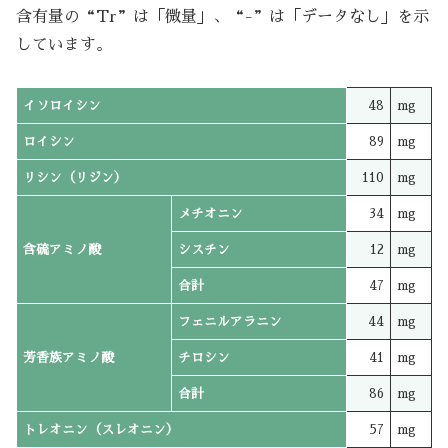
含有量の“Tr”は「微量」、“-”は「データなし」を示
しています。
イソロイシン
48
mg
ロイシン
89
mg
リシン（リジン）
110
mg
メチオニン
34
mg
含硫アミノ酸
シスチン
12
mg
合計
47
mg
フェニルアラニン
44
mg
芳香族アミノ酸
チロシン
41
mg
合計
86
mg
トレオニン（スレオニン）
57
mg