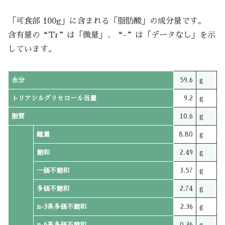
「可食部 100g」に含まれる「脂肪酸」の成分量です。
含有量の“Tr”は「微量」、“-”は「データなし」を示
しています。
水分
59.6
g
トリアシルグリセロール当量
9.2
g
脂質
10.6
g
総量
8.80
g
飽和
2.49
g
一価不飽和
3.57
g
多価不飽和
2.74
g
n-3系多価不飽和
2.36
g
n-6系多価不飽和
0.36
g