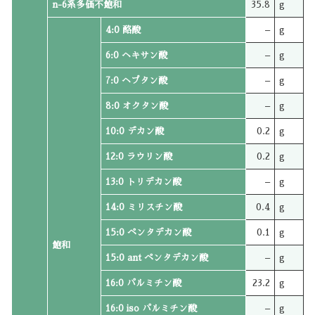
n-6系多価不飽和
35.8
g
4:0 酪酸
–
g
6:0 ヘキサン酸
–
g
7:0 ヘプタン酸
–
g
8:0 オクタン酸
–
g
10:0 デカン酸
0.2
g
12:0 ラウリン酸
0.2
g
13:0 トリデカン酸
–
g
14:0 ミリスチン酸
0.4
g
15:0 ペンタデカン酸
0.1
g
飽和
15:0 ant ペンタデカン酸
–
g
16:0 パルミチン酸
23.2
g
16:0 iso パルミチン酸
–
g