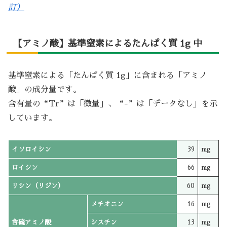
訂）
【アミノ酸】基準窒素によるたんぱく質 1g 中
基準窒素による「たんぱく質 1g」に含まれる「アミノ
酸」の成分量です。
含有量の“Tr”は「微量」、“-”は「データなし」を示
しています。
イソロイシン
39
mg
ロイシン
66
mg
リシン（リジン）
60
mg
メチオニン
16
mg
含硫アミノ酸
シスチン
13
mg