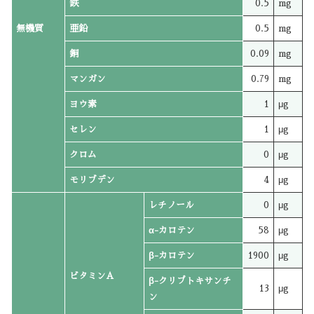
鉄
0.5
mg
無機質
亜鉛
0.5
mg
銅
0.09
mg
マンガン
0.79
mg
ヨウ素
1
μg
セレン
1
μg
クロム
0
μg
モリブデン
4
μg
レチノール
0
μg
α-カロテン
58
μg
β-カロテン
1900
μg
ビタミンA
β-クリプトキサンチ
13
μg
ン