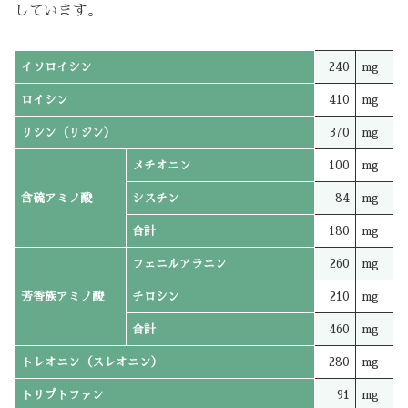
しています。
イソロイシン
240
mg
ロイシン
410
mg
リシン（リジン）
370
mg
メチオニン
100
mg
含硫アミノ酸
シスチン
84
mg
合計
180
mg
フェニルアラニン
260
mg
芳香族アミノ酸
チロシン
210
mg
合計
460
mg
トレオニン（スレオニン）
280
mg
トリプトファン
91
mg