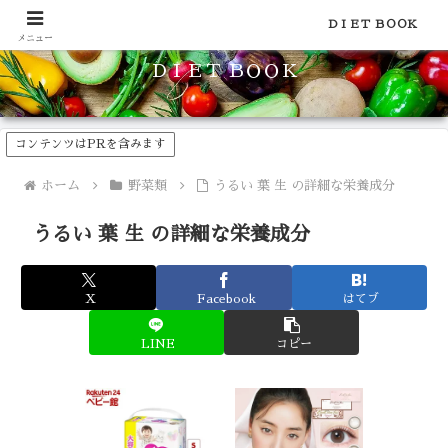
食品のカロリーや糖質などの栄養素がわかる！健康やダイエットに
ＤＩＥＴ ＢＯＯＫ
メニュー
ＤＩＥＴ ＢＯＯＫ
コンテンツはPRを含みます
ホーム
野菜類
うるい 葉 生 の詳細な栄養成分
うるい 葉 生 の詳細な栄養成分
X
Facebook
はてブ
LINE
コピー