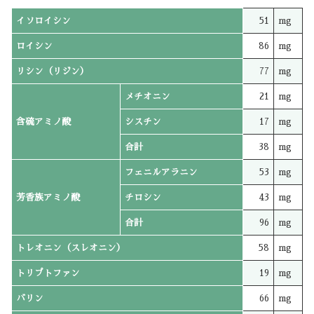
イソロイシン
51
mg
ロイシン
86
mg
リシン（リジン）
77
mg
メチオニン
21
mg
含硫アミノ酸
シスチン
17
mg
合計
38
mg
フェニルアラニン
53
mg
芳香族アミノ酸
チロシン
43
mg
合計
96
mg
トレオニン（スレオニン）
58
mg
トリプトファン
19
mg
バリン
66
mg