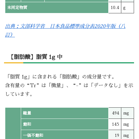
未同定物質
10.4
g
出典：文部科学省 日本食品標準成分表2020年版（八
訂）
【脂肪酸】脂質 1g 中
「脂質 1g」に含まれる「脂肪酸」の成分量です。
含有量の“Tr”は「微量」、“-”は「データなし」を示
しています。
総量
494
mg
飽和
145
mg
一価不飽和
19
mg