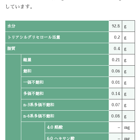
しています。
水分
92.8
g
トリアシルグリセロール当量
0.2
g
脂質
0.4
g
総量
0.21
g
飽和
0.06
g
一価不飽和
0.01
g
多価不飽和
0.14
g
n-3系多価不飽和
0.07
g
n-6系多価不飽和
0.08
g
4:0 酪酸
–
mg
6:0 ヘキサン酸
–
mg