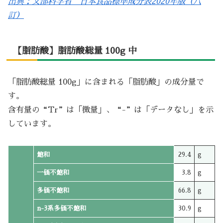
出典：文部科学省 日本食品標準成分表2020年版（八
訂）
【脂肪酸】脂肪酸総量 100g 中
「脂肪酸総量 100g」に含まれる「脂肪酸」の成分量で
す。
含有量の“Tr”は「微量」、“-”は「データなし」を示
しています。
飽和
29.4
g
一価不飽和
3.8
g
多価不飽和
66.8
g
n-3系多価不飽和
30.9
g