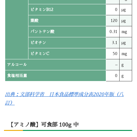
ビタミンB12
0
μg
葉酸
120
μg
パントテン酸
0.31
mg
ビオチン
3.1
μg
ビタミンC
50
mg
アルコール
–
g
食塩相当量
0
g
出典：文部科学省 日本食品標準成分表2020年版（八
訂）
【アミノ酸】可食部 100g 中