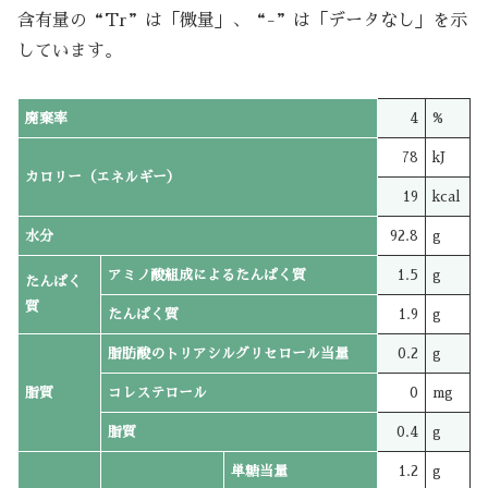
含有量の“Tr”は「微量」、“-”は「データなし」を示
しています。
廃棄率
4
%
78
kJ
カロリー（エネルギー）
19
kcal
水分
92.8
g
アミノ酸組成によるたんぱく質
1.5
g
たんぱく
質
たんぱく質
1.9
g
脂肪酸のトリアシルグリセロール当量
0.2
g
脂質
コレステロール
0
mg
脂質
0.4
g
単糖当量
1.2
g