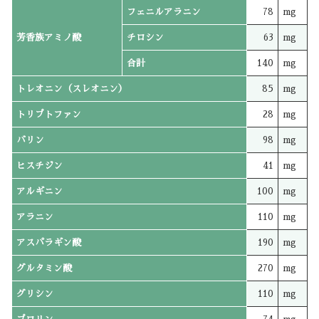
フェニルアラニン
78
mg
芳香族アミノ酸
チロシン
63
mg
合計
140
mg
トレオニン（スレオニン）
85
mg
トリプトファン
28
mg
バリン
98
mg
ヒスチジン
41
mg
アルギニン
100
mg
アラニン
110
mg
アスパラギン酸
190
mg
グルタミン酸
270
mg
グリシン
110
mg