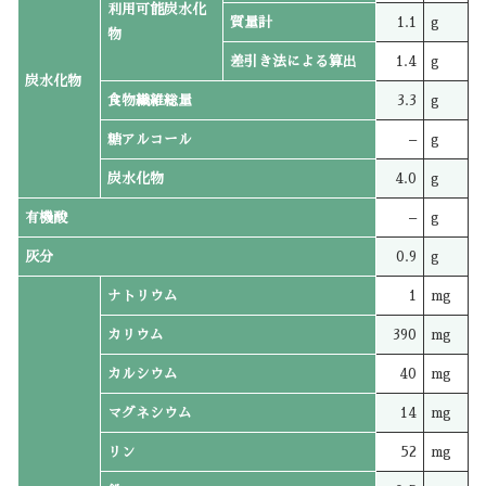
利用可能炭水化
質量計
1.1
g
物
差引き法による算出
1.4
g
炭水化物
食物繊維総量
3.3
g
糖アルコール
–
g
炭水化物
4.0
g
有機酸
–
g
灰分
0.9
g
ナトリウム
1
mg
カリウム
390
mg
カルシウム
40
mg
マグネシウム
14
mg
リン
52
mg