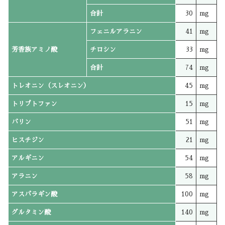
合計
30
mg
フェニルアラニン
41
mg
芳香族アミノ酸
チロシン
33
mg
合計
74
mg
トレオニン（スレオニン）
45
mg
トリプトファン
15
mg
バリン
51
mg
ヒスチジン
21
mg
アルギニン
54
mg
アラニン
58
mg
アスパラギン酸
100
mg
グルタミン酸
140
mg