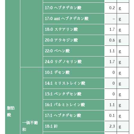
17:0 ヘプタデカン酸
0.2
g
17:0 ant ヘプタデカン酸
–
g
18:0 ステアリン酸
1.7
g
20:0 アラキジン酸
0.6
g
22:0 ベヘン酸
1.1
g
24:0 リグノセリン酸
1.7
g
10:1 デセン酸
0
g
14:1 ミリストレイン酸
0
g
15:1 ペンタデセン酸
0
g
16:1 パルミトレイン酸
1.1
g
脂肪
酸
17:1 ヘプタデセン酸
0.1
g
一価不飽
18:1 計
2.3
g
和