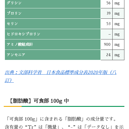
グリシン
56
mg
プロリン
39
mg
セリン
53
mg
ヒドロキシプロリン
–
mg
アミノ酸組成計
900
mg
アンモニア
24
mg
出典：文部科学省 日本食品標準成分表2020年版（八
訂）
【脂肪酸】可食部 100g 中
「可食部 100g」に含まれる「脂肪酸」の成分量です。
含有量の“Tr”は「微量」、“-”は「データなし」を示