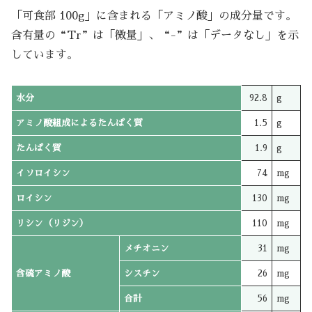
「可食部 100g」に含まれる「アミノ酸」の成分量です。
含有量の“Tr”は「微量」、“-”は「データなし」を示
しています。
水分
92.8
g
アミノ酸組成によるたんぱく質
1.5
g
たんぱく質
1.9
g
イソロイシン
74
mg
ロイシン
130
mg
リシン（リジン）
110
mg
メチオニン
31
mg
含硫アミノ酸
シスチン
26
mg
合計
56
mg