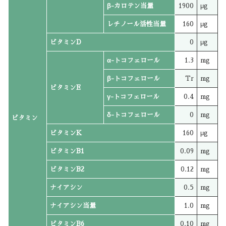
β-カロテン当量
1900
μg
レチノール活性当量
160
μg
ビタミンD
0
μg
α-トコフェロール
1.3
mg
β-トコフェロール
Tr
mg
ビタミンE
γ-トコフェロール
0.4
mg
δ-トコフェロール
0
mg
ビタミン
ビタミンK
160
μg
ビタミンB1
0.09
mg
ビタミンB2
0.12
mg
ナイアシン
0.5
mg
ナイアシン当量
1.0
mg
ビタミンB6
0.10
mg