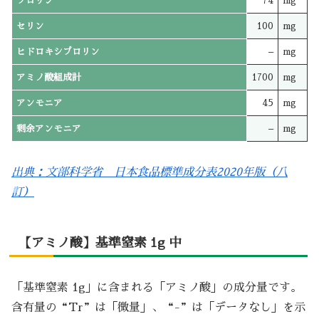
プロリン
74
mg
セリン
100
mg
ヒドロキシプロリン
–
mg
アミノ酸組成計
1700
mg
アンモニア
45
mg
剰余アンモニア
–
mg
出典：文部科学省 日本食品標準成分表2020年版（八
訂）
【アミノ酸】基準窒素 1g 中
「基準窒素 1g」に含まれる「アミノ酸」の成分量です。
含有量の“Tr”は「微量」、“-”は「データなし」を示