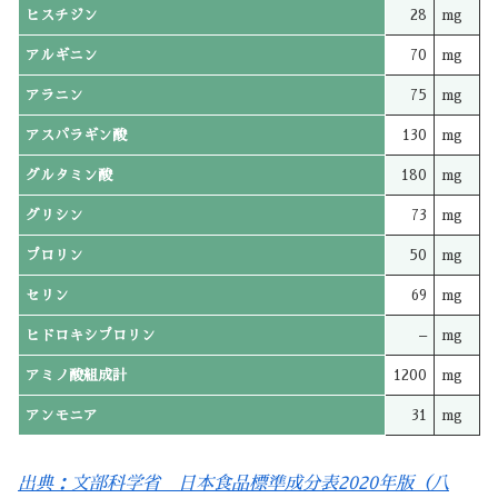
ヒスチジン
28
mg
アルギニン
70
mg
アラニン
75
mg
アスパラギン酸
130
mg
グルタミン酸
180
mg
グリシン
73
mg
プロリン
50
mg
セリン
69
mg
ヒドロキシプロリン
–
mg
アミノ酸組成計
1200
mg
アンモニア
31
mg
出典：文部科学省 日本食品標準成分表2020年版（八