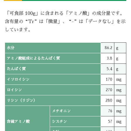
「可食部 100g」に含まれる「アミノ酸」の成分量です。
含有量の“Tr”は「微量」、“-”は「データなし」を示
しています。
水分
86.2
g
アミノ酸組成によるたんぱく質
3.8
g
たんぱく質
5.4
g
イソロイシン
170
mg
ロイシン
270
mg
リシン（リジン）
280
mg
メチオニン
76
mg
含硫アミノ酸
シスチン
57
mg