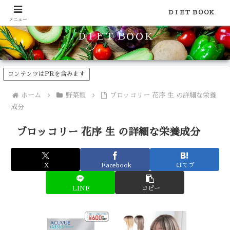
食品のカロリーや糖質などの栄養素がわかる！健康やダイエットに
ＤＩＥＴ ＢＯＯＫ
メニュー
ＤＩＥＴ ＢＯＯＫ
コンテンツはPRを含みます
ホーム
野菜類
ブロッコリー 花序 生 の詳細な栄養
成分
ブロッコリー 花序 生 の詳細な栄養成分
X
Facebook
はてブ
LINE
コピー