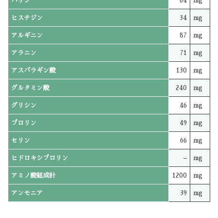
バリン
64
mg
ヒスチジン
34
mg
アルギニン
87
mg
アラニン
71
mg
アスパラギン酸
130
mg
グルタミン酸
240
mg
グリシン
46
mg
プロリン
49
mg
セリン
66
mg
ヒドロキシプロリン
–
mg
アミノ酸組成計
1200
mg
アンモニア
39
mg