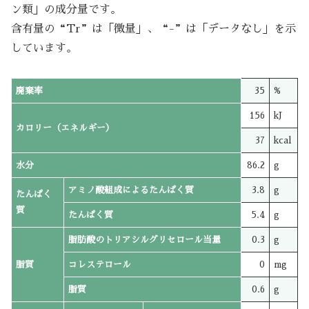
ン類」の成分量です。
含有量の“Tr”は「微量」、“-”は「データなし」を示
しています。
廃棄率
35
%
156
kJ
カロリー（エネルギー）
37
kcal
水分
86.2
g
アミノ酸組成によるたんぱく質
3.8
g
たんぱく
質
たんぱく質
5.4
g
脂肪酸のトリアシルグリセロール当量
0.3
g
脂質
コレステロール
0
mg
脂質
0.6
g