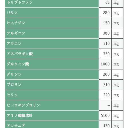
トリプトファン
68
mg
バリン
280
mg
ヒスチジン
150
mg
アルギニン
380
mg
アラニン
310
mg
アスパラギン酸
570
mg
グルタミン酸
1000
mg
グリシン
200
mg
プロリン
210
mg
セリン
290
mg
ヒドロキシプロリン
–
mg
アミノ酸組成計
5100
mg
アンモニア
170
mg