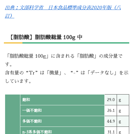
出典：文部科学省 日本食品標準成分表2020年版（八
訂）
【脂肪酸】脂肪酸総量 100g 中
「脂肪酸総量 100g」に含まれる「脂肪酸」の成分量で
す。
含有量の“Tr”は「微量」、“-”は「データなし」を示
しています。
飽和
29.0
g
一価不飽和
26.1
g
多価不飽和
44.9
g
n-3系多価不飽和
31.1
g