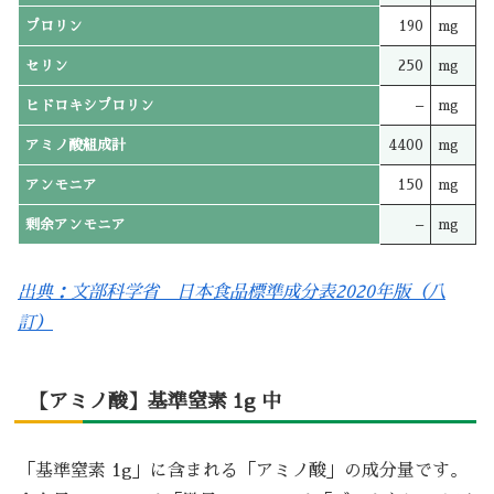
プロリン
190
mg
セリン
250
mg
ヒドロキシプロリン
–
mg
アミノ酸組成計
4400
mg
アンモニア
150
mg
剰余アンモニア
–
mg
出典：文部科学省 日本食品標準成分表2020年版（八
訂）
【アミノ酸】基準窒素 1g 中
「基準窒素 1g」に含まれる「アミノ酸」の成分量です。