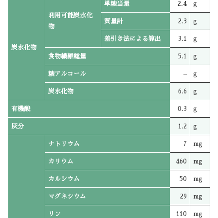
単糖当量
2.4
g
利用可能炭水化
質量計
2.3
g
物
差引き法による算出
3.1
g
炭水化物
食物繊維総量
5.1
g
糖アルコール
–
g
炭水化物
6.6
g
有機酸
0.3
g
灰分
1.2
g
ナトリウム
7
mg
カリウム
460
mg
カルシウム
50
mg
マグネシウム
29
mg
リン
110
mg