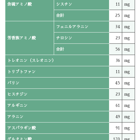
含硫アミノ酸
シスチン
11
mg
合計
25
mg
フェニルアラニン
34
mg
芳香族アミノ酸
チロシン
23
mg
合計
56
mg
トレオニン（スレオニン）
36
mg
トリプトファン
11
mg
バリン
45
mg
ヒスチジン
23
mg
アルギニン
61
mg
アラニン
49
mg
アスパラギン酸
91
mg
グルタミン酸
170
mg