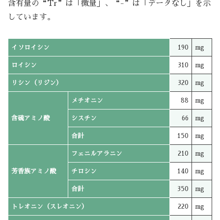
含有量の“Tr”は「微量」、“-”は「データなし」を示
しています。
イソロイシン
190
mg
ロイシン
310
mg
リシン（リジン）
320
mg
メチオニン
88
mg
含硫アミノ酸
シスチン
66
mg
合計
150
mg
フェニルアラニン
210
mg
芳香族アミノ酸
チロシン
140
mg
合計
350
mg
トレオニン（スレオニン）
220
mg