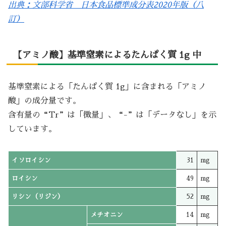
出典：文部科学省 日本食品標準成分表2020年版（八
訂）
【アミノ酸】基準窒素によるたんぱく質 1g 中
基準窒素による「たんぱく質 1g」に含まれる「アミノ
酸」の成分量です。
含有量の“Tr”は「微量」、“-”は「データなし」を示
しています。
イソロイシン
31
mg
ロイシン
49
mg
リシン（リジン）
52
mg
メチオニン
14
mg