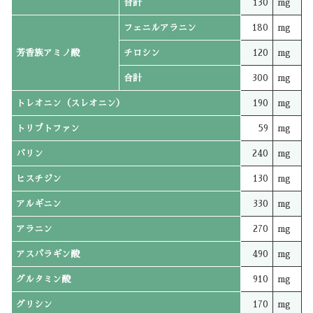
合計
130
mg
フェニルアラニン
180
mg
芳香族アミノ酸
チロシン
120
mg
合計
300
mg
トレオニン（スレオニン）
190
mg
トリプトファン
59
mg
バリン
240
mg
ヒスチジン
130
mg
アルギニン
330
mg
アラニン
270
mg
アスパラギン酸
490
mg
グルタミン酸
910
mg
グリシン
170
mg