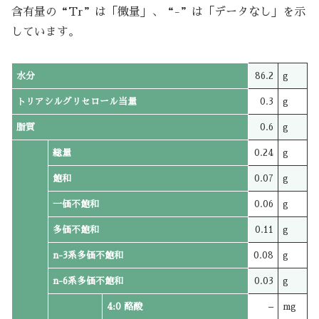
含有量の“Tr”は「微量」、“-”は「データなし」を示
しています。
水分
86.2
g
トリアシルグリセロール当量
0.3
g
脂質
0.6
g
総量
0.24
g
飽和
0.07
g
一価不飽和
0.06
g
多価不飽和
0.11
g
n-3系多価不飽和
0.08
g
n-6系多価不飽和
0.03
g
4:0 酪酸
–
mg