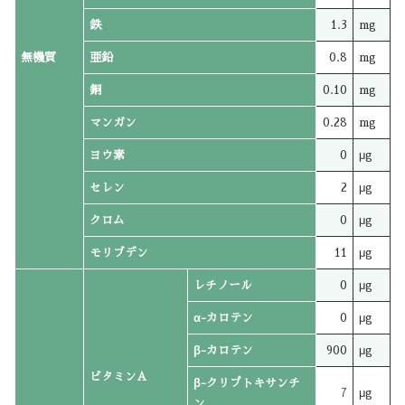
鉄
1.3
mg
無機質
亜鉛
0.8
mg
銅
0.10
mg
マンガン
0.28
mg
ヨウ素
0
μg
セレン
2
μg
クロム
0
μg
モリブデン
11
μg
レチノール
0
μg
α-カロテン
0
μg
β-カロテン
900
μg
ビタミンA
β-クリプトキサンチ
7
μg
ン