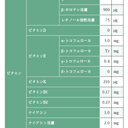
β-カロテン当量
900
μg
レチノール活性当量
75
μg
ビタミンD
0
μg
α-トコフェロール
3.0
mg
β-トコフェロール
Tr
mg
ビタミンE
γ-トコフェロール
0.4
mg
δ-トコフェロール
0
mg
ビタミン
ビタミンK
210
μg
ビタミンB1
0.17
mg
ビタミンB2
0.23
mg
ナイアシン
1.0
mg
ナイアシン当量
2.0
mg