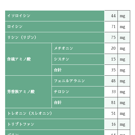
イソロイシン
44
mg
ロイシン
71
mg
リシン（リジン）
75
mg
メチオニン
20
mg
含硫アミノ酸
シスチン
15
mg
合計
35
mg
フェニルアラニン
48
mg
芳香族アミノ酸
チロシン
33
mg
合計
81
mg
トレオニン（スレオニン）
51
mg
トリプトファン
16
mg