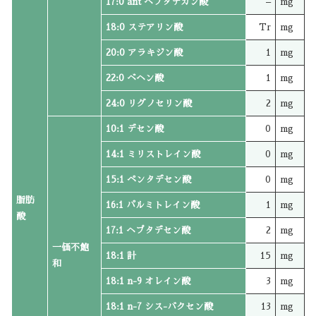
17:0 ant ヘプタデカン酸
–
mg
18:0 ステアリン酸
Tr
mg
20:0 アラキジン酸
1
mg
22:0 ベヘン酸
1
mg
24:0 リグノセリン酸
2
mg
10:1 デセン酸
0
mg
14:1 ミリストレイン酸
0
mg
15:1 ペンタデセン酸
0
mg
脂肪
16:1 パルミトレイン酸
1
mg
酸
17:1 ヘプタデセン酸
2
mg
一価不飽
18:1 計
15
mg
和
18:1 n-9 オレイン酸
3
mg
18:1 n-7 シス-バクセン酸
13
mg