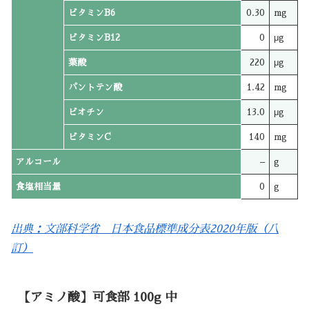
ビタミンB6
0.30
mg
ビタミンB12
0
μg
葉酸
220
μg
パントテン酸
1.42
mg
ビオチン
13.0
μg
ビタミンC
140
mg
アルコール
–
g
食塩相当量
0
g
出典：文部科学省 日本食品標準成分表2020年版（八
訂）
【アミノ酸】可食部 100g 中