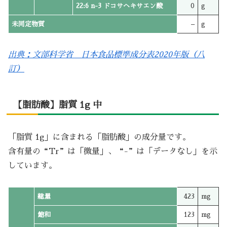
22:6 n-3 ドコサヘキサエン酸
0
g
未同定物質
–
g
出典：文部科学省 日本食品標準成分表2020年版（八
訂）
【脂肪酸】脂質 1g 中
「脂質 1g」に含まれる「脂肪酸」の成分量です。
含有量の“Tr”は「微量」、“-”は「データなし」を示
しています。
総量
423
mg
飽和
123
mg