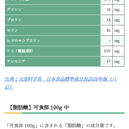
グリシン
32
mg
プロリン
34
mg
セリン
46
mg
ヒドロキシプロリン
–
mg
アミノ酸組成計
810
mg
アンモニア
27
mg
出典：文部科学省 日本食品標準成分表2020年版（八
訂）
【脂肪酸】可食部 100g 中
「可食部 100g」に含まれる「脂肪酸」の成分量です。