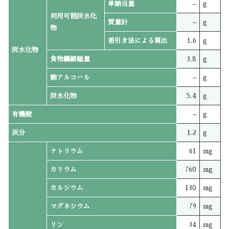
単糖当量
–
g
利用可能炭水化
質量計
–
g
物
差引き法による算出
1.6
g
炭水化物
食物繊維総量
3.8
g
糖アルコール
–
g
炭水化物
5.4
g
有機酸
–
g
灰分
1.2
g
ナトリウム
61
mg
カリウム
760
mg
カルシウム
130
mg
マグネシウム
79
mg
リン
34
mg