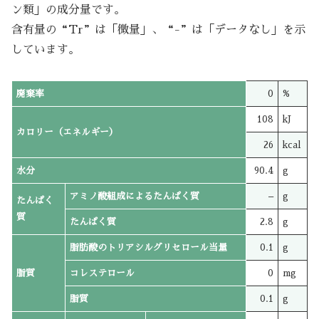
ン類」の成分量です。
含有量の“Tr”は「微量」、“-”は「データなし」を示
しています。
廃棄率
0
%
108
kJ
カロリー（エネルギー）
26
kcal
水分
90.4
g
アミノ酸組成によるたんぱく質
–
g
たんぱく
質
たんぱく質
2.8
g
脂肪酸のトリアシルグリセロール当量
0.1
g
脂質
コレステロール
0
mg
脂質
0.1
g