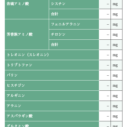
含硫アミノ酸
シスチン
–
mg
合計
–
mg
フェニルアラニン
–
mg
芳香族アミノ酸
チロシン
–
mg
合計
–
mg
トレオニン（スレオニン）
–
mg
トリプトファン
–
mg
バリン
–
mg
ヒスチジン
–
mg
アルギニン
–
mg
アラニン
–
mg
アスパラギン酸
–
mg
グルタミン酸
–
mg