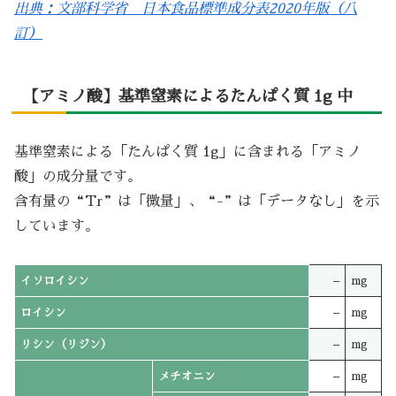
出典：文部科学省 日本食品標準成分表2020年版（八
訂）
【アミノ酸】基準窒素によるたんぱく質 1g 中
基準窒素による「たんぱく質 1g」に含まれる「アミノ
酸」の成分量です。
含有量の“Tr”は「微量」、“-”は「データなし」を示
しています。
イソロイシン
–
mg
ロイシン
–
mg
リシン（リジン）
–
mg
メチオニン
–
mg