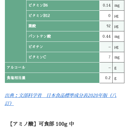
ビタミンB6
0.14
mg
ビタミンB12
0
μg
葉酸
92
μg
パントテン酸
0.44
mg
ビオチン
–
μg
ビタミンC
7
mg
アルコール
–
g
食塩相当量
0.2
g
出典：文部科学省 日本食品標準成分表2020年版（八
訂）
【アミノ酸】可食部 100g 中