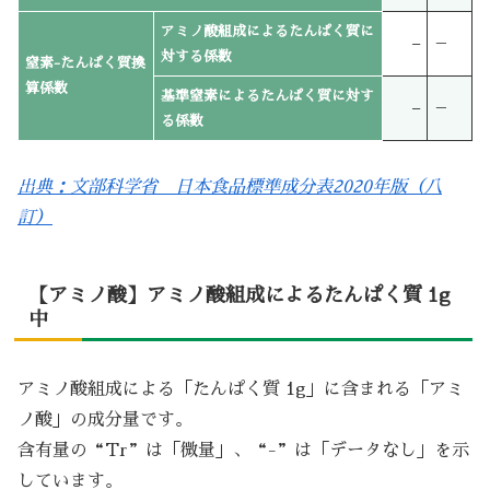
アミノ酸組成によるたんぱく質に
–
－
対する係数
窒素-たんぱく質換
算係数
基準窒素によるたんぱく質に対す
–
－
る係数
出典：文部科学省 日本食品標準成分表2020年版（八
訂）
【アミノ酸】アミノ酸組成によるたんぱく質 1g
中
アミノ酸組成による「たんぱく質 1g」に含まれる「アミ
ノ酸」の成分量です。
含有量の“Tr”は「微量」、“-”は「データなし」を示
しています。