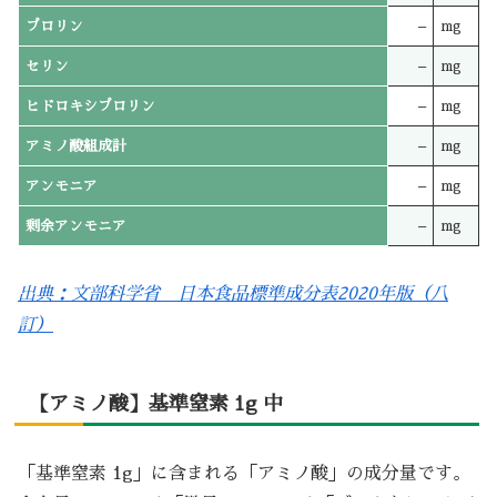
プロリン
–
mg
セリン
–
mg
ヒドロキシプロリン
–
mg
アミノ酸組成計
–
mg
アンモニア
–
mg
剰余アンモニア
–
mg
出典：文部科学省 日本食品標準成分表2020年版（八
訂）
【アミノ酸】基準窒素 1g 中
「基準窒素 1g」に含まれる「アミノ酸」の成分量です。