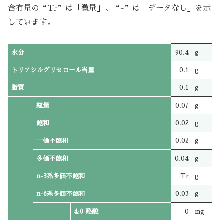
含有量の“Tr”は「微量」、“-”は「データなし」を示
しています。
水分
90.4
g
トリアシルグリセロール当量
0.1
g
脂質
0.1
g
総量
0.07
g
飽和
0.02
g
一価不飽和
0.02
g
多価不飽和
0.04
g
n-3系多価不飽和
Tr
g
n-6系多価不飽和
0.03
g
4:0 酪酸
0
mg