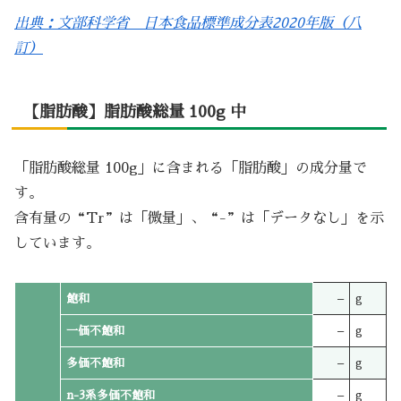
出典：文部科学省 日本食品標準成分表2020年版（八
訂）
【脂肪酸】脂肪酸総量 100g 中
「脂肪酸総量 100g」に含まれる「脂肪酸」の成分量で
す。
含有量の“Tr”は「微量」、“-”は「データなし」を示
しています。
飽和
–
g
一価不飽和
–
g
多価不飽和
–
g
n-3系多価不飽和
–
g