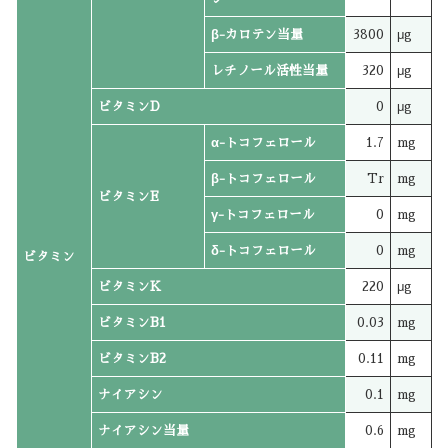
β-カロテン当量
3800
μg
レチノール活性当量
320
μg
ビタミンD
0
μg
α-トコフェロール
1.7
mg
β-トコフェロール
Tr
mg
ビタミンE
γ-トコフェロール
0
mg
δ-トコフェロール
0
mg
ビタミン
ビタミンK
220
μg
ビタミンB1
0.03
mg
ビタミンB2
0.11
mg
ナイアシン
0.1
mg
ナイアシン当量
0.6
mg