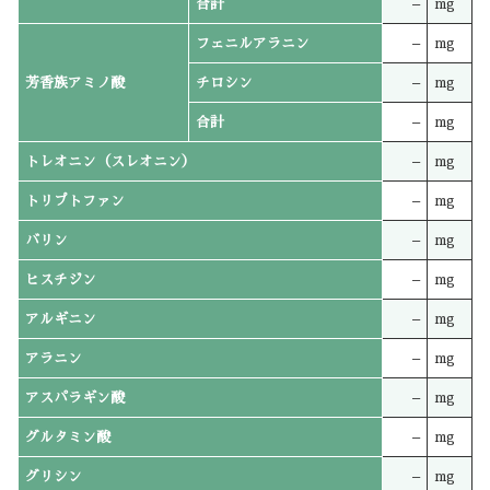
合計
–
mg
フェニルアラニン
–
mg
芳香族アミノ酸
チロシン
–
mg
合計
–
mg
トレオニン（スレオニン）
–
mg
トリプトファン
–
mg
バリン
–
mg
ヒスチジン
–
mg
アルギニン
–
mg
アラニン
–
mg
アスパラギン酸
–
mg
グルタミン酸
–
mg
グリシン
–
mg