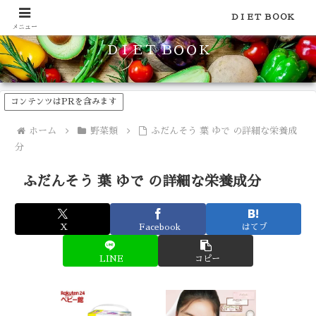
食品のカロリーや糖質などの栄養素がわかる！健康やダイエットに
ＤＩＥＴ ＢＯＯＫ
メニュー
ＤＩＥＴ ＢＯＯＫ
コンテンツはPRを含みます
ホーム
野菜類
ふだんそう 葉 ゆで の詳細な栄養成
分
ふだんそう 葉 ゆで の詳細な栄養成分
X
Facebook
はてブ
LINE
コピー