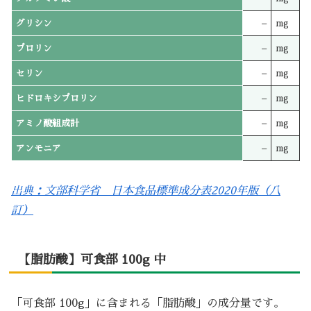
グリシン
–
mg
プロリン
–
mg
セリン
–
mg
ヒドロキシプロリン
–
mg
アミノ酸組成計
–
mg
アンモニア
–
mg
出典：文部科学省 日本食品標準成分表2020年版（八
訂）
【脂肪酸】可食部 100g 中
「可食部 100g」に含まれる「脂肪酸」の成分量です。