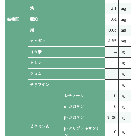
鉄
2.1
mg
無機質
亜鉛
0.4
mg
銅
0.06
mg
マンガン
4.85
mg
ヨウ素
–
μg
セレン
–
μg
クロム
–
μg
モリブデン
–
μg
レチノール
0
μg
α-カロテン
0
μg
β-カロテン
3800
μg
ビタミンA
β-クリプトキサンチ
0
μg
ン