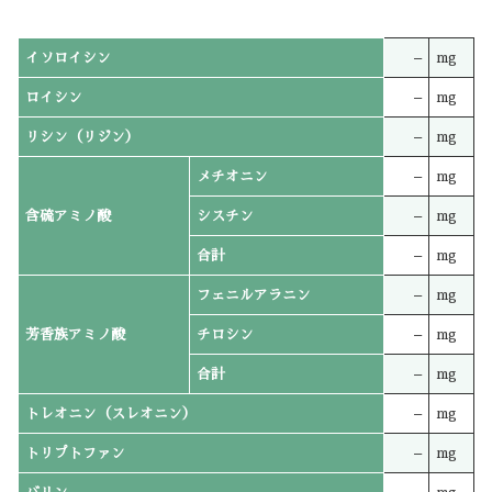
イソロイシン
–
mg
ロイシン
–
mg
リシン（リジン）
–
mg
メチオニン
–
mg
含硫アミノ酸
シスチン
–
mg
合計
–
mg
フェニルアラニン
–
mg
芳香族アミノ酸
チロシン
–
mg
合計
–
mg
トレオニン（スレオニン）
–
mg
トリプトファン
–
mg