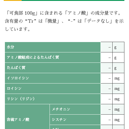
「可食部 100g」に含まれる「アミノ酸」の成分量です。
含有量の“Tr”は「微量」、“-”は「データなし」を示
しています。
水分
–
g
アミノ酸組成によるたんぱく質
–
g
たんぱく質
–
g
イソロイシン
–
mg
ロイシン
–
mg
リシン（リジン）
–
mg
メチオニン
–
mg
含硫アミノ酸
シスチン
–
mg