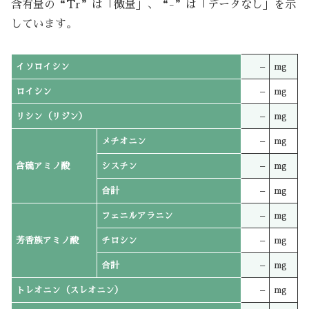
含有量の“Tr”は「微量」、“-”は「データなし」を示
しています。
イソロイシン
–
mg
ロイシン
–
mg
リシン（リジン）
–
mg
メチオニン
–
mg
含硫アミノ酸
シスチン
–
mg
合計
–
mg
フェニルアラニン
–
mg
芳香族アミノ酸
チロシン
–
mg
合計
–
mg
トレオニン（スレオニン）
–
mg