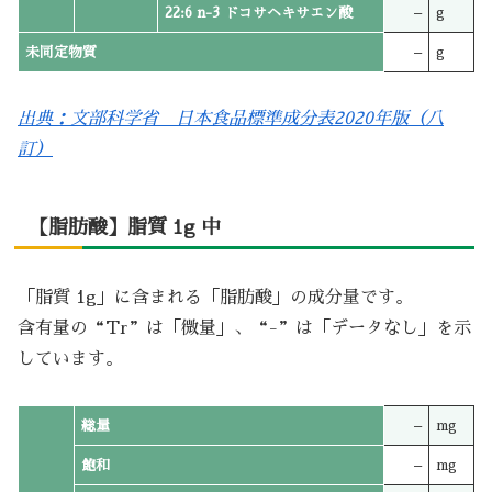
22:6 n-3 ドコサヘキサエン酸
–
g
未同定物質
–
g
出典：文部科学省 日本食品標準成分表2020年版（八
訂）
【脂肪酸】脂質 1g 中
「脂質 1g」に含まれる「脂肪酸」の成分量です。
含有量の“Tr”は「微量」、“-”は「データなし」を示
しています。
総量
–
mg
飽和
–
mg