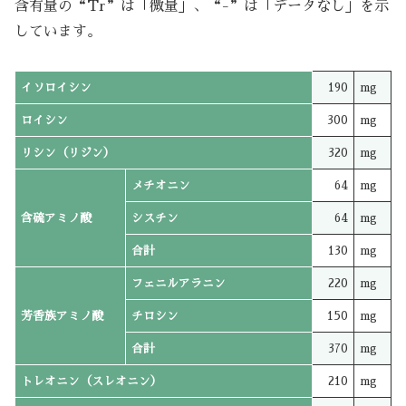
含有量の“Tr”は「微量」、“-”は「データなし」を示
しています。
イソロイシン
190
mg
ロイシン
300
mg
リシン（リジン）
320
mg
メチオニン
64
mg
含硫アミノ酸
シスチン
64
mg
合計
130
mg
フェニルアラニン
220
mg
芳香族アミノ酸
チロシン
150
mg
合計
370
mg
トレオニン（スレオニン）
210
mg