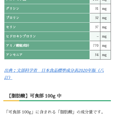
グリシン
31
mg
プロリン
32
mg
セリン
37
mg
ヒドロキシプロリン
–
mg
アミノ酸組成計
770
mg
アンモニア
34
mg
出典：文部科学省 日本食品標準成分表2020年版（八
訂）
【脂肪酸】可食部 100g 中
「可食部 100g」に含まれる「脂肪酸」の成分量です。