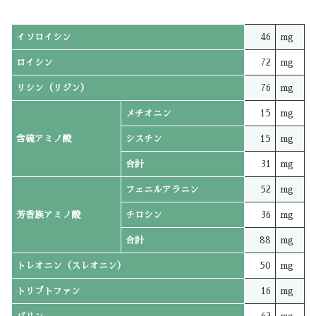
イソロイシン
46
mg
ロイシン
72
mg
リシン（リジン）
76
mg
メチオニン
15
mg
含硫アミノ酸
シスチン
15
mg
合計
31
mg
フェニルアラニン
52
mg
芳香族アミノ酸
チロシン
36
mg
合計
88
mg
トレオニン（スレオニン）
50
mg
トリプトファン
16
mg