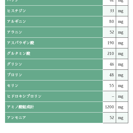
バリン
62
mg
ヒスチジン
33
mg
アルギニン
80
mg
アラニン
52
mg
アスパラギン酸
190
mg
グルタミン酸
210
mg
グリシン
46
mg
プロリン
48
mg
セリン
55
mg
ヒドロキシプロリン
–
mg
アミノ酸組成計
1200
mg
アンモニア
52
mg