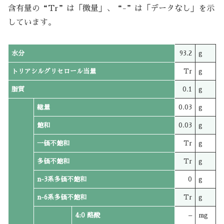
含有量の“Tr”は「微量」、“-”は「データなし」を示
しています。
水分
93.2
g
トリアシルグリセロール当量
Tr
g
脂質
0.1
g
総量
0.03
g
飽和
0.03
g
一価不飽和
Tr
g
多価不飽和
Tr
g
n-3系多価不飽和
0
g
n-6系多価不飽和
Tr
g
4:0 酪酸
–
mg