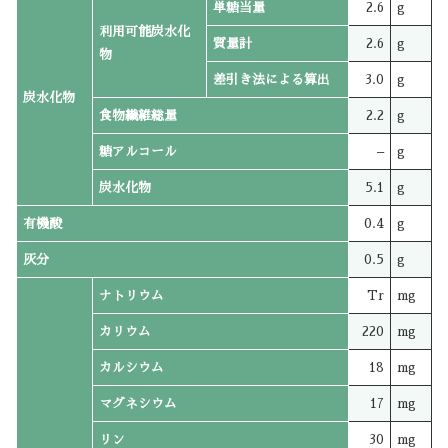
単糖当量
2.6
g
利用可能炭水化
質量計
2.6
g
物
差引き法による算出
3.0
g
炭水化物
食物繊維総量
2.2
g
糖アルコール
–
g
炭水化物
5.1
g
有機酸
0.4
g
灰分
0.5
g
ナトリウム
Tr
mg
カリウム
220
mg
カルシウム
18
mg
マグネシウム
17
mg
リン
30
mg