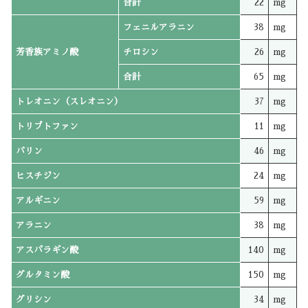
合計
22
mg
フェニルアラニン
38
mg
芳香族アミノ酸
チロシン
26
mg
合計
65
mg
トレオニン（スレオニン）
37
mg
トリプトファン
11
mg
バリン
46
mg
ヒスチジン
24
mg
アルギニン
59
mg
アラニン
38
mg
アスパラギン酸
140
mg
グルタミン酸
150
mg
グリシン
34
mg