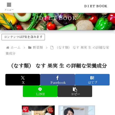
食品のカロリーや糖質などの栄養素がわかる！健康やダイエットに
ＤＩＥＴ ＢＯＯＫ
メニュー
ＤＩＥＴ ＢＯＯＫ
コンテンツはPRを含みます
ホーム
野菜類
（なす類） なす 果実 生 の詳細な栄
養成分
（なす類） なす 果実 生 の詳細な栄養成分
X
Facebook
はてブ
LINE
コピー