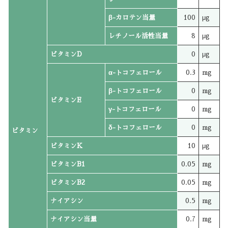
β-カロテン当量
100
μg
レチノール活性当量
8
μg
ビタミンD
0
μg
α-トコフェロール
0.3
mg
β-トコフェロール
0
mg
ビタミンE
γ-トコフェロール
0
mg
δ-トコフェロール
0
mg
ビタミン
ビタミンK
10
μg
ビタミンB1
0.05
mg
ビタミンB2
0.05
mg
ナイアシン
0.5
mg
ナイアシン当量
0.7
mg