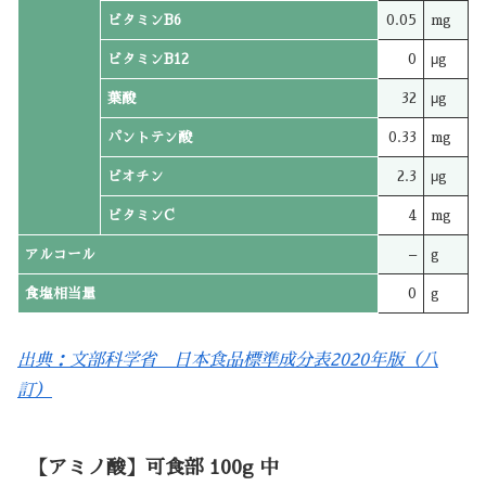
ビタミンB6
0.05
mg
ビタミンB12
0
μg
葉酸
32
μg
パントテン酸
0.33
mg
ビオチン
2.3
μg
ビタミンC
4
mg
アルコール
–
g
食塩相当量
0
g
出典：文部科学省 日本食品標準成分表2020年版（八
訂）
【アミノ酸】可食部 100g 中