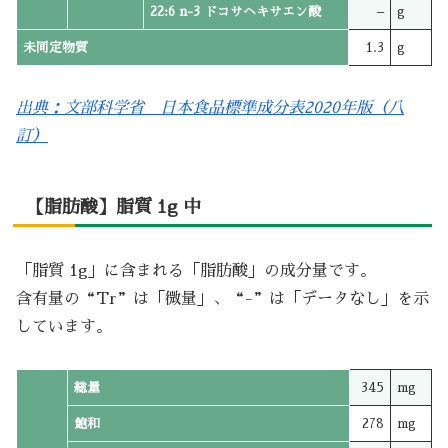
22:6 n-3 ドコサヘキサエン酸
–
g
未同定物質
1.3
g
出典：文部科学省 日本食品標準成分表2020年版（八
訂）
【脂肪酸】脂質 1g 中
「脂質 1g」に含まれる「脂肪酸」の成分量です。
含有量の“Tr”は「微量」、“-”は「データなし」を示
しています。
総量
345
mg
飽和
278
mg