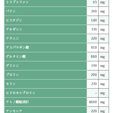
トリプトファン
65
mg
バリン
260
mg
ヒスチジン
140
mg
アルギニン
330
mg
アラニン
220
mg
アスパラギン酸
810
mg
グルタミン酸
880
mg
グリシン
190
mg
プロリン
200
mg
セリン
230
mg
ヒドロキシプロリン
–
mg
アミノ酸組成計
4800
mg
アンモニア
220
mg