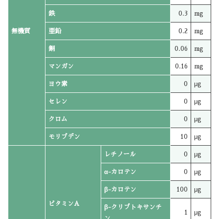
鉄
0.3
mg
無機質
亜鉛
0.2
mg
銅
0.06
mg
マンガン
0.16
mg
ヨウ素
0
μg
セレン
0
μg
クロム
0
μg
モリブデン
10
μg
レチノール
0
μg
α-カロテン
0
μg
β-カロテン
100
μg
ビタミンA
β-クリプトキサンチ
1
μg
ン