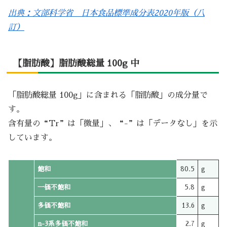
出典：文部科学省 日本食品標準成分表2020年版（八
訂）
【脂肪酸】脂肪酸総量 100g 中
「脂肪酸総量 100g」に含まれる「脂肪酸」の成分量で
す。
含有量の“Tr”は「微量」、“-”は「データなし」を示
しています。
飽和
80.5
g
一価不飽和
5.8
g
多価不飽和
13.6
g
n-3系多価不飽和
2.7
g