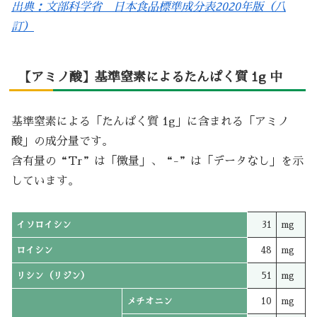
出典：文部科学省 日本食品標準成分表2020年版（八
訂）
【アミノ酸】基準窒素によるたんぱく質 1g 中
基準窒素による「たんぱく質 1g」に含まれる「アミノ
酸」の成分量です。
含有量の“Tr”は「微量」、“-”は「データなし」を示
しています。
イソロイシン
31
mg
ロイシン
48
mg
リシン（リジン）
51
mg
メチオニン
10
mg