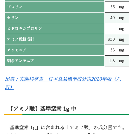
プロリン
35
mg
セリン
40
mg
ヒドロキシプロリン
–
mg
アミノ酸組成計
850
mg
アンモニア
38
mg
剰余アンモニア
1.8
mg
出典：文部科学省 日本食品標準成分表2020年版（八
訂）
【アミノ酸】基準窒素 1g 中
「基準窒素 1g」に含まれる「アミノ酸」の成分量です。