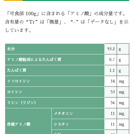
「可食部 100g」に含まれる「アミノ酸」の成分量です。
含有量の“Tr”は「微量」、“-”は「データなし」を示
しています。
水分
93.2
g
アミノ酸組成によるたんぱく質
0.7
g
たんぱく質
1.1
g
イソロイシン
34
mg
ロイシン
53
mg
リシン（リジン）
56
mg
メチオニン
11
mg
含硫アミノ酸
シスチン
11
mg