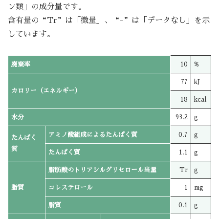
ン類」の成分量です。
含有量の“Tr”は「微量」、“-”は「データなし」を示
しています。
廃棄率
10
%
77
kJ
カロリー（エネルギー）
18
kcal
水分
93.2
g
アミノ酸組成によるたんぱく質
0.7
g
たんぱく
質
たんぱく質
1.1
g
脂肪酸のトリアシルグリセロール当量
Tr
g
脂質
コレステロール
1
mg
脂質
0.1
g