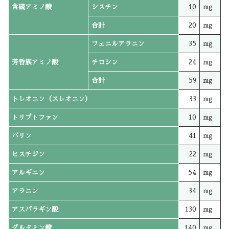
含硫アミノ酸
シスチン
10
mg
合計
20
mg
フェニルアラニン
35
mg
芳香族アミノ酸
チロシン
24
mg
合計
59
mg
トレオニン（スレオニン）
33
mg
トリプトファン
10
mg
バリン
41
mg
ヒスチジン
22
mg
アルギニン
54
mg
アラニン
34
mg
アスパラギン酸
130
mg
グルタミン酸
140
mg