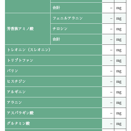
合計
–
mg
フェニルアラニン
–
mg
芳香族アミノ酸
チロシン
–
mg
合計
–
mg
トレオニン（スレオニン）
–
mg
トリプトファン
–
mg
バリン
–
mg
ヒスチジン
–
mg
アルギニン
–
mg
アラニン
–
mg
アスパラギン酸
–
mg
グルタミン酸
–
mg