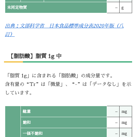
未同定物質
–
g
出典：文部科学省 日本食品標準成分表2020年版（八
訂）
【脂肪酸】脂質 1g 中
「脂質 1g」に含まれる「脂肪酸」の成分量です。
含有量の“Tr”は「微量」、“-”は「データなし」を示
しています。
総量
–
mg
飽和
–
mg
一価不飽和
–
mg