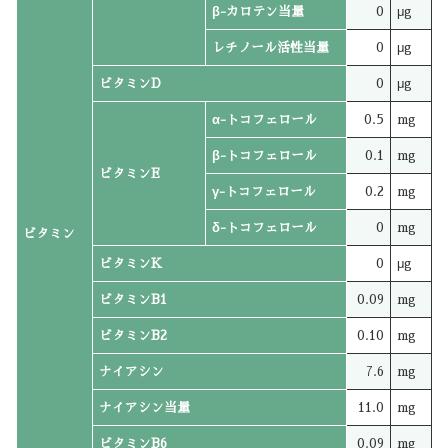
β-カロテン当量
0
μg
レチノール活性当量
0
μg
ビタミンD
0
μg
α-トコフェロール
0.5
mg
β-トコフェロール
0.1
mg
ビタミンE
γ-トコフェロール
0.2
mg
δ-トコフェロール
0
mg
ビタミン
ビタミンK
0
μg
ビタミンB1
0.09
mg
ビタミンB2
0.10
mg
ナイアシン
7.6
mg
ナイアシン当量
11.0
mg
ビタミンB6
0.09
mg