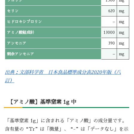
プロリン
1500
mg
セリン
620
mg
ヒドロキシプロリン
–
mg
アミノ酸組成計
13000
mg
アンモニア
390
mg
剰余アンモニア
–
mg
出典：文部科学省 日本食品標準成分表2020年版（八
訂）
【アミノ酸】基準窒素 1g 中
「基準窒素 1g」に含まれる「アミノ酸」の成分量です。
含有量の“Tr”は「微量」、“-”は「データなし」を示