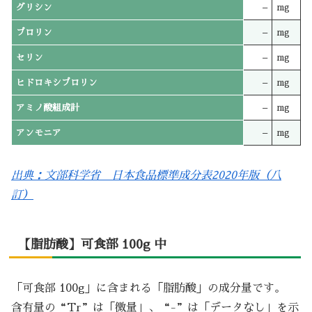
グリシン
–
mg
プロリン
–
mg
セリン
–
mg
ヒドロキシプロリン
–
mg
アミノ酸組成計
–
mg
アンモニア
–
mg
出典：文部科学省 日本食品標準成分表2020年版（八
訂）
【脂肪酸】可食部 100g 中
「可食部 100g」に含まれる「脂肪酸」の成分量です。
含有量の“Tr”は「微量」、“-”は「データなし」を示