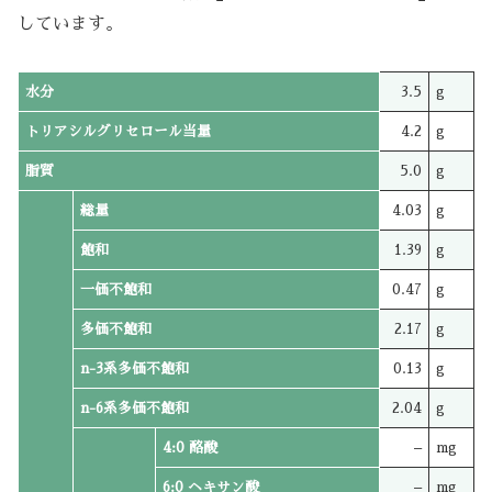
しています。
水分
3.5
g
トリアシルグリセロール当量
4.2
g
脂質
5.0
g
総量
4.03
g
飽和
1.39
g
一価不飽和
0.47
g
多価不飽和
2.17
g
n-3系多価不飽和
0.13
g
n-6系多価不飽和
2.04
g
4:0 酪酸
–
mg
6:0 ヘキサン酸
–
mg