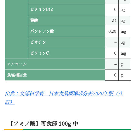
ビタミンB12
0
μg
葉酸
24
μg
パントテン酸
0.28
mg
ビオチン
–
μg
ビタミンC
0
mg
アルコール
–
g
食塩相当量
0
g
出典：文部科学省 日本食品標準成分表2020年版（八
訂）
【アミノ酸】可食部 100g 中