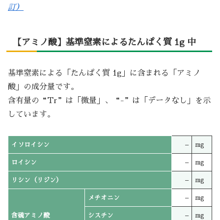
訂）
【アミノ酸】基準窒素によるたんぱく質 1g 中
基準窒素による「たんぱく質 1g」に含まれる「アミノ
酸」の成分量です。
含有量の“Tr”は「微量」、“-”は「データなし」を示
しています。
イソロイシン
–
mg
ロイシン
–
mg
リシン（リジン）
–
mg
メチオニン
–
mg
含硫アミノ酸
シスチン
–
mg