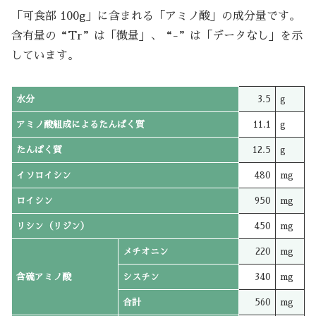
「可食部 100g」に含まれる「アミノ酸」の成分量です。
含有量の“Tr”は「微量」、“-”は「データなし」を示
しています。
水分
3.5
g
アミノ酸組成によるたんぱく質
11.1
g
たんぱく質
12.5
g
イソロイシン
480
mg
ロイシン
950
mg
リシン（リジン）
450
mg
メチオニン
220
mg
含硫アミノ酸
シスチン
340
mg
合計
560
mg