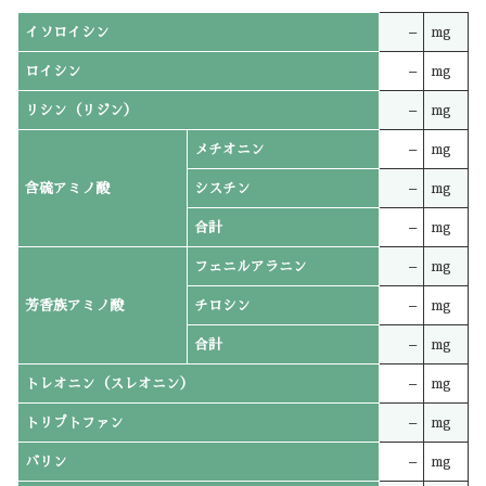
イソロイシン
–
mg
ロイシン
–
mg
リシン（リジン）
–
mg
メチオニン
–
mg
含硫アミノ酸
シスチン
–
mg
合計
–
mg
フェニルアラニン
–
mg
芳香族アミノ酸
チロシン
–
mg
合計
–
mg
トレオニン（スレオニン）
–
mg
トリプトファン
–
mg
バリン
–
mg