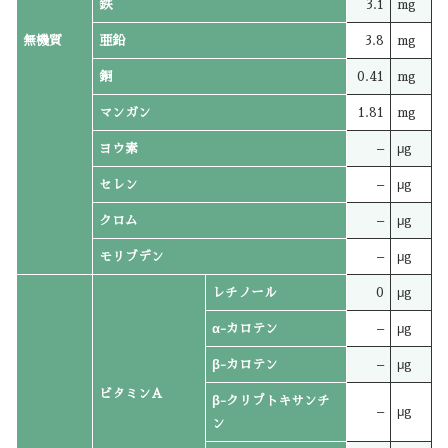
鉄
3.1
mg
無機質
亜鉛
3.8
mg
銅
0.41
mg
マンガン
1.81
mg
ヨウ素
–
μg
セレン
–
μg
クロム
–
μg
モリブデン
–
μg
レチノール
0
μg
α-カロテン
–
μg
β-カロテン
–
μg
ビタミンA
β-クリプトキサンチ
–
μg
ン