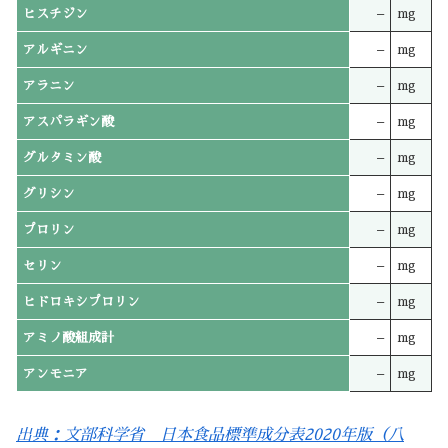
ヒスチジン
–
mg
アルギニン
–
mg
アラニン
–
mg
アスパラギン酸
–
mg
グルタミン酸
–
mg
グリシン
–
mg
プロリン
–
mg
セリン
–
mg
ヒドロキシプロリン
–
mg
アミノ酸組成計
–
mg
アンモニア
–
mg
出典：文部科学省 日本食品標準成分表2020年版（八