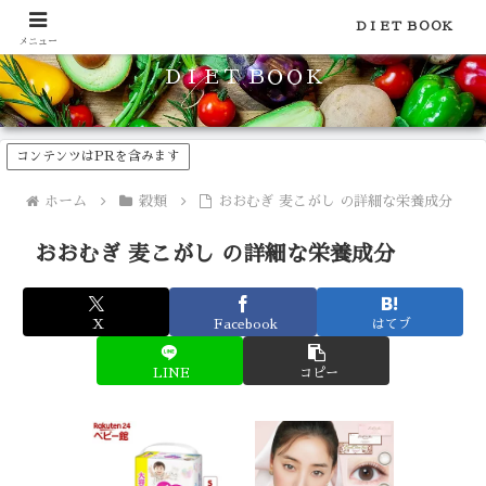
食品のカロリーや糖質などの栄養素がわかる！健康やダイエットに
ＤＩＥＴ ＢＯＯＫ
メニュー
ＤＩＥＴ ＢＯＯＫ
コンテンツはPRを含みます
ホーム
穀類
おおむぎ 麦こがし の詳細な栄養成分
おおむぎ 麦こがし の詳細な栄養成分
X
Facebook
はてブ
LINE
コピー