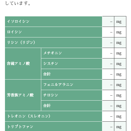
しています。
イソロイシン
–
mg
ロイシン
–
mg
リシン（リジン）
–
mg
メチオニン
–
mg
含硫アミノ酸
シスチン
–
mg
合計
–
mg
フェニルアラニン
–
mg
芳香族アミノ酸
チロシン
–
mg
合計
–
mg
トレオニン（スレオニン）
–
mg
トリプトファン
–
mg