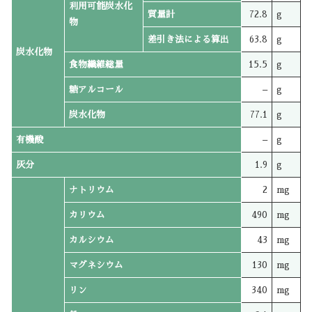
利用可能炭水化
質量計
72.8
g
物
差引き法による算出
63.8
g
炭水化物
食物繊維総量
15.5
g
糖アルコール
–
g
炭水化物
77.1
g
有機酸
–
g
灰分
1.9
g
ナトリウム
2
mg
カリウム
490
mg
カルシウム
43
mg
マグネシウム
130
mg
リン
340
mg