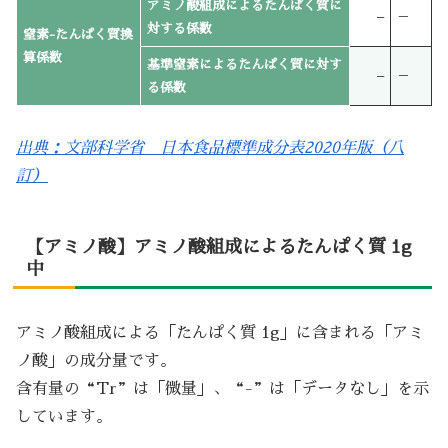
アミノ酸組成によるたんぱく質に
–
－
対する係数
窒素-たんぱく質換
算係数
基準窒素によるたんぱく質に対す
–
－
る係数
出典：文部科学省 日本食品標準成分表2020年版（八
訂）
【アミノ酸】アミノ酸組成によるたんぱく質 1g
中
アミノ酸組成による「たんぱく質 1g」に含まれる「アミ
ノ酸」の成分量です。
含有量の“Tr”は「微量」、“-”は「データなし」を示
しています。