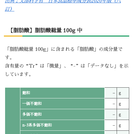
出典：文部科学省 日本食品標準成分表2020年版（八
訂）
【脂肪酸】脂肪酸総量 100g 中
「脂肪酸総量 100g」に含まれる「脂肪酸」の成分量で
す。
含有量の“Tr”は「微量」、“-”は「データなし」を示
しています。
飽和
–
g
一価不飽和
–
g
多価不飽和
–
g
n-3系多価不飽和
–
g