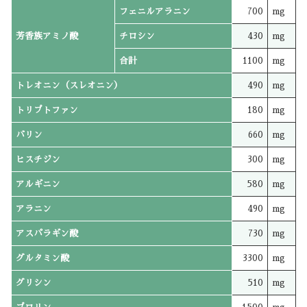
フェニルアラニン
700
mg
芳香族アミノ酸
チロシン
430
mg
合計
1100
mg
トレオニン（スレオニン）
490
mg
トリプトファン
180
mg
バリン
660
mg
ヒスチジン
300
mg
アルギニン
580
mg
アラニン
490
mg
アスパラギン酸
730
mg
グルタミン酸
3300
mg
グリシン
510
mg