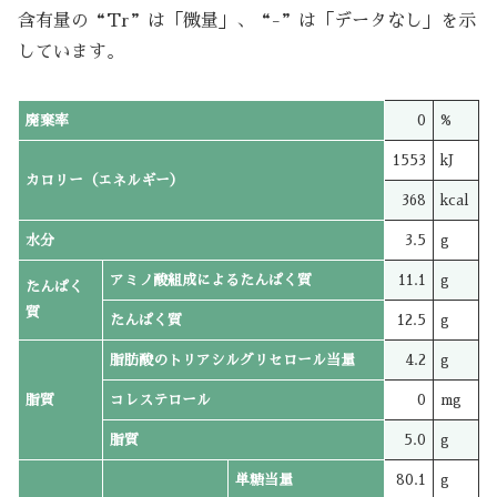
含有量の“Tr”は「微量」、“-”は「データなし」を示
しています。
廃棄率
0
%
1553
kJ
カロリー（エネルギー）
368
kcal
水分
3.5
g
アミノ酸組成によるたんぱく質
11.1
g
たんぱく
質
たんぱく質
12.5
g
脂肪酸のトリアシルグリセロール当量
4.2
g
脂質
コレステロール
0
mg
脂質
5.0
g
単糖当量
80.1
g