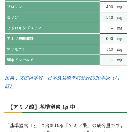
プロリン
1400
mg
セリン
540
mg
ヒドロキシプロリン
–
mg
アミノ酸組成計
11000
mg
アンモニア
340
mg
剰余アンモニア
–
mg
出典：文部科学省 日本食品標準成分表2020年版（八
訂）
【アミノ酸】基準窒素 1g 中
「基準窒素 1g」に含まれる「アミノ酸」の成分量です。