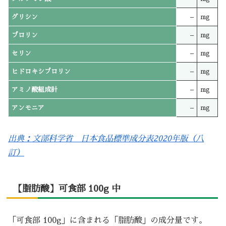
グリシン
–
mg
プロリン
–
mg
セリン
–
mg
ヒドロキシプロリン
–
mg
アミノ酸組成計
–
mg
アンモニア
–
mg
出典：文部科学省 日本食品標準成分表2020年版（八
訂）
【脂肪酸】可食部 100g 中
「可食部 100g」に含まれる「脂肪酸」の成分量です。