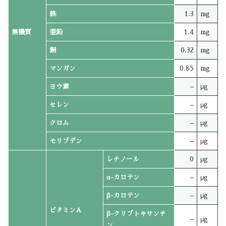
鉄
1.3
mg
無機質
亜鉛
1.4
mg
銅
0.32
mg
マンガン
0.85
mg
ヨウ素
–
μg
セレン
–
μg
クロム
–
μg
モリブデン
–
μg
レチノール
0
μg
α-カロテン
–
μg
β-カロテン
–
μg
ビタミンA
β-クリプトキサンチ
–
μg
ン