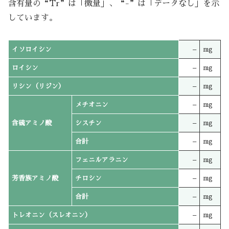
含有量の“Tr”は「微量」、“-”は「データなし」を示
しています。
イソロイシン
–
mg
ロイシン
–
mg
リシン（リジン）
–
mg
メチオニン
–
mg
含硫アミノ酸
シスチン
–
mg
合計
–
mg
フェニルアラニン
–
mg
芳香族アミノ酸
チロシン
–
mg
合計
–
mg
トレオニン（スレオニン）
–
mg