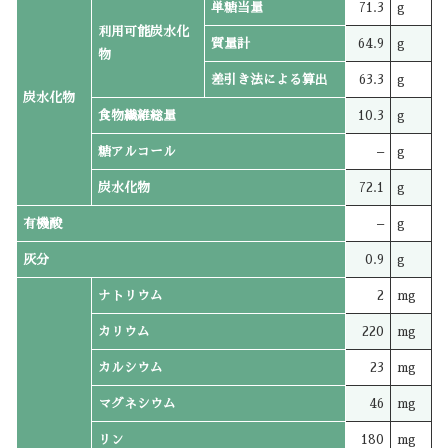
単糖当量
71.3
g
利用可能炭水化
質量計
64.9
g
物
差引き法による算出
63.3
g
炭水化物
食物繊維総量
10.3
g
糖アルコール
–
g
炭水化物
72.1
g
有機酸
–
g
灰分
0.9
g
ナトリウム
2
mg
カリウム
220
mg
カルシウム
23
mg
マグネシウム
46
mg
リン
180
mg