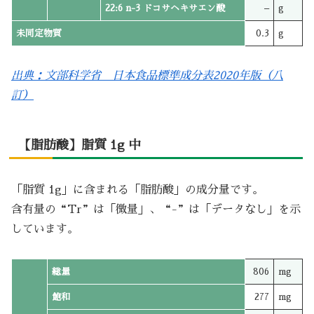
22:6 n-3 ドコサヘキサエン酸
–
g
未同定物質
0.3
g
出典：文部科学省 日本食品標準成分表2020年版（八
訂）
【脂肪酸】脂質 1g 中
「脂質 1g」に含まれる「脂肪酸」の成分量です。
含有量の“Tr”は「微量」、“-”は「データなし」を示
しています。
総量
806
mg
飽和
277
mg