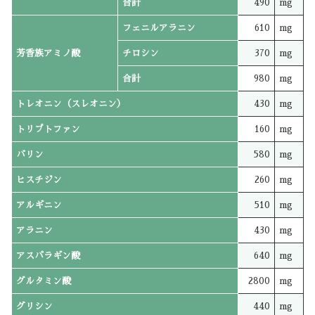
合計
490
mg
フェニルアラニン
610
mg
芳香族アミノ酸
チロシン
370
mg
合計
980
mg
トレオニン（スレオニン）
430
mg
トリプトファン
160
mg
バリン
580
mg
ヒスチジン
260
mg
アルギニン
510
mg
アラニン
430
mg
アスパラギン酸
640
mg
グルタミン酸
2800
mg
グリシン
440
mg