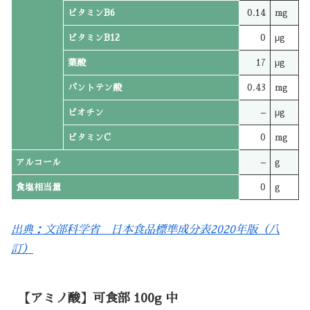
ビタミンB6
0.14
mg
ビタミンB12
0
μg
葉酸
17
μg
パントテン酸
0.43
mg
ビオチン
–
μg
ビタミンC
0
mg
アルコール
–
g
食塩相当量
0
g
出典：文部科学省 日本食品標準成分表2020年版（八
訂）
【アミノ酸】可食部 100g 中