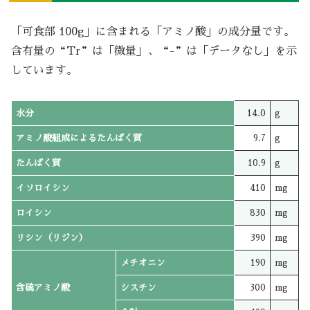
「可食部 100g」に含まれる「アミノ酸」の成分量です。
含有量の“Tr”は「微量」、“-”は「データなし」を示
しています。
水分
14.0
g
アミノ酸組成によるたんぱく質
9.7
g
たんぱく質
10.9
g
イソロイシン
410
mg
ロイシン
830
mg
リシン（リジン）
390
mg
メチオニン
190
mg
含硫アミノ酸
シスチン
300
mg