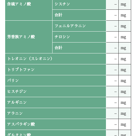
含硫アミノ酸
シスチン
–
mg
合計
–
mg
フェニルアラニン
–
mg
芳香族アミノ酸
チロシン
–
mg
合計
–
mg
トレオニン（スレオニン）
–
mg
トリプトファン
–
mg
バリン
–
mg
ヒスチジン
–
mg
アルギニン
–
mg
アラニン
–
mg
アスパラギン酸
–
mg
グルタミン酸
–
mg