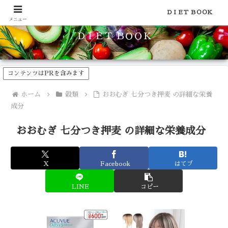
食品のカロリーや糖質などの栄養素がわかる！健康やダイエットに
ＤＩＥＴ ＢＯＯＫ
メニュー
ＤＩＥＴ ＢＯＯＫ
コンテンツはPRを含みます
ホーム
穀類
おおむぎ 七分つき押麦 の詳細な栄養
成分
おおむぎ 七分つき押麦 の詳細な栄養成分
X
Facebook
はてブ
LINE
コピー