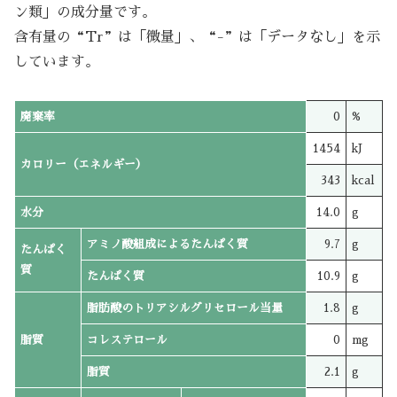
ン類」の成分量です。
含有量の“Tr”は「微量」、“-”は「データなし」を示
しています。
廃棄率
0
%
1454
kJ
カロリー（エネルギー）
343
kcal
水分
14.0
g
アミノ酸組成によるたんぱく質
9.7
g
たんぱく
質
たんぱく質
10.9
g
脂肪酸のトリアシルグリセロール当量
1.8
g
脂質
コレステロール
0
mg
脂質
2.1
g