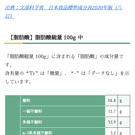
出典：文部科学省 日本食品標準成分表2020年版（八
訂）
【脂肪酸】脂肪酸総量 100g 中
「脂肪酸総量 100g」に含まれる「脂肪酸」の成分量で
す。
含有量の“Tr”は「微量」、“-”は「データなし」を示
しています。
飽和
34.4
g
一価不飽和
11.7
g
多価不飽和
53.9
g
n-3系多価不飽和
3.2
g