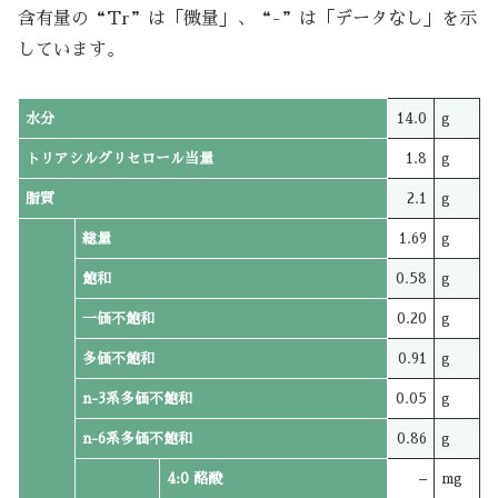
含有量の“Tr”は「微量」、“-”は「データなし」を示
しています。
水分
14.0
g
トリアシルグリセロール当量
1.8
g
脂質
2.1
g
総量
1.69
g
飽和
0.58
g
一価不飽和
0.20
g
多価不飽和
0.91
g
n-3系多価不飽和
0.05
g
n-6系多価不飽和
0.86
g
4:0 酪酸
–
mg