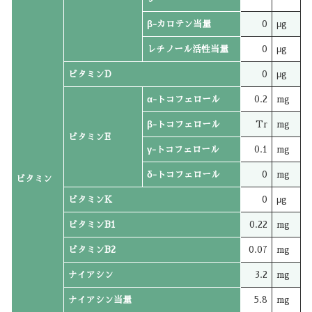
β-カロテン当量
0
μg
レチノール活性当量
0
μg
ビタミンD
0
μg
α-トコフェロール
0.2
mg
β-トコフェロール
Tr
mg
ビタミンE
γ-トコフェロール
0.1
mg
δ-トコフェロール
0
mg
ビタミン
ビタミンK
0
μg
ビタミンB1
0.22
mg
ビタミンB2
0.07
mg
ナイアシン
3.2
mg
ナイアシン当量
5.8
mg