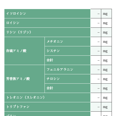
イソロイシン
–
mg
ロイシン
–
mg
リシン（リジン）
–
mg
メチオニン
–
mg
含硫アミノ酸
シスチン
–
mg
合計
–
mg
フェニルアラニン
–
mg
芳香族アミノ酸
チロシン
–
mg
合計
–
mg
トレオニン（スレオニン）
–
mg
トリプトファン
–
mg