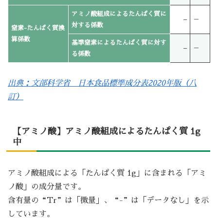
アミノ酸組成によるたんぱく質に
–
－
対する係数
窒素-たんぱく質換
算係数
基準窒素によるたんぱく質に対す
–
－
る係数
出典：文部科学省 日本食品標準成分表2020年版（八
訂）
【アミノ酸】アミノ酸組成によるたんぱく質 1g
中
アミノ酸組成による「たんぱく質 1g」に含まれる「アミ
ノ酸」の成分量です。
含有量の“Tr”は「微量」、“-”は「データなし」を示
しています。