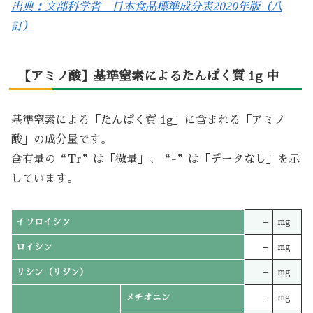
出典：文部科学省 日本食品標準成分表2020年版（八
訂）
【アミノ酸】基準窒素によるたんぱく質 1g 中
基準窒素による「たんぱく質 1g」に含まれる「アミノ
酸」の成分量です。
含有量の“Tr”は「微量」、“-”は「データなし」を示
しています。
イソロイシン
–
mg
ロイシン
–
mg
リシン（リジン）
–
mg
メチオニン
–
mg