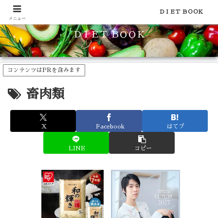
食品のカロリーや糖質などの栄養素がわかる！健康やダイエットに
ＤＩＥＴ ＢＯＯＫ
メニュー
ＤＩＥＴ ＢＯＯＫ
コンテンツはPRを含みます
畜肉類
X
Facebook
はてブ
LINE
コピー