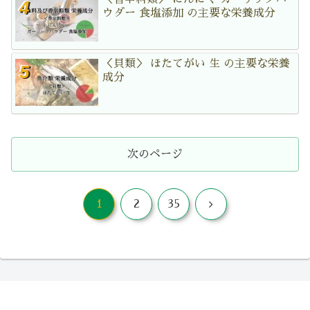
ウダー 食塩添加 の主要な栄養成分
＜貝類＞ ほたてがい 生 の主要な栄養
成分
次のページ
次
1
2
35
へ