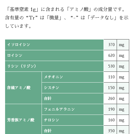
「基準窒素 1g」に含まれる「アミノ酸」の成分量です。
含有量の“Tr”は「微量」、“-”は「データなし」を示
しています。
イソロイシン
370
mg
ロイシン
620
mg
リシン（リジン）
530
mg
メチオニン
110
mg
含硫アミノ酸
シスチン
150
mg
合計
260
mg
フェニルアラニン
190
mg
芳香族アミノ酸
チロシン
160
mg
合計
350
mg