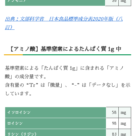
アンモニア
26
mg
出典：文部科学省 日本食品標準成分表2020年版（八
訂）
【アミノ酸】基準窒素によるたんぱく質 1g 中
基準窒素による「たんぱく質 1g」に含まれる「アミノ
酸」の成分量です。
含有量の“Tr”は「微量」、“-”は「データなし」を示
しています。
イソロイシン
58
mg
ロイシン
98
mg
リシン（リジン）
83
mg