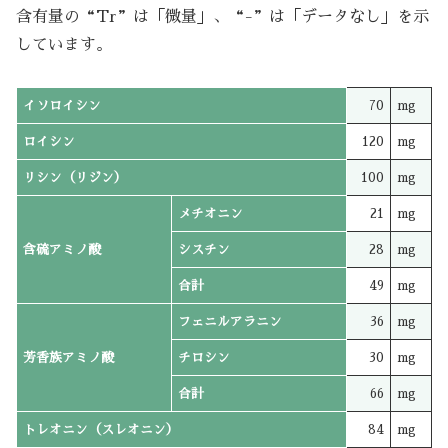
含有量の“Tr”は「微量」、“-”は「データなし」を示
しています。
イソロイシン
70
mg
ロイシン
120
mg
リシン（リジン）
100
mg
メチオニン
21
mg
含硫アミノ酸
シスチン
28
mg
合計
49
mg
フェニルアラニン
36
mg
芳香族アミノ酸
チロシン
30
mg
合計
66
mg
トレオニン（スレオニン）
84
mg