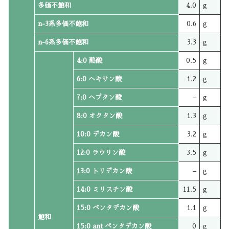
多価不飽和
4.0
g
n-3系多価不飽和
0.6
g
n-6系多価不飽和
3.3
g
4:0 酪酸
0.5
g
6:0 ヘキサン酸
1.2
g
7:0 ヘプタン酸
–
g
8:0 オクタン酸
1.3
g
10:0 デカン酸
3.2
g
12:0 ラウリン酸
3.5
g
13:0 トリデカン酸
–
g
14:0 ミリスチン酸
11.5
g
15:0 ペンタデカン酸
1.1
g
飽和
15:0 ant ペンタデカン酸
0
g