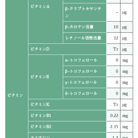
ビタミンA
β-クリプトキサンチ
–
μg
ン
β-カロテン当量
10
μg
レチノール活性当量
12
μg
ビタミンD
Tr
μg
α-トコフェロール
0
mg
β-トコフェロール
0
mg
ビタミンE
γ-トコフェロール
0
mg
δ-トコフェロール
0
mg
ビタミン
ビタミンK
Tr
μg
ビタミンB1
0.22
mg
ビタミンB2
2.35
mg
ナイアシン
1.4
mg