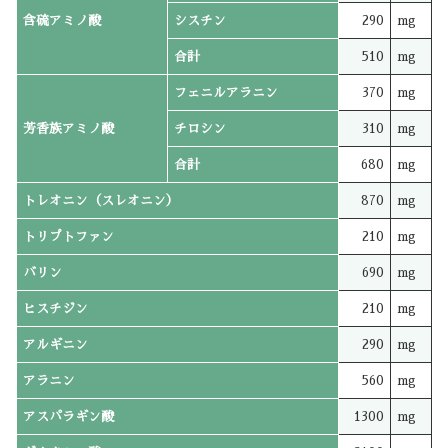
含硫アミノ酸
シスチン
290
mg
合計
510
mg
フェニルアラニン
370
mg
芳香族アミノ酸
チロシン
310
mg
合計
680
mg
トレオニン（スレオニン）
870
mg
トリプトファン
210
mg
バリン
690
mg
ヒスチジン
210
mg
アルギニン
290
mg
アラニン
560
mg
アスパラギン酸
1300
mg