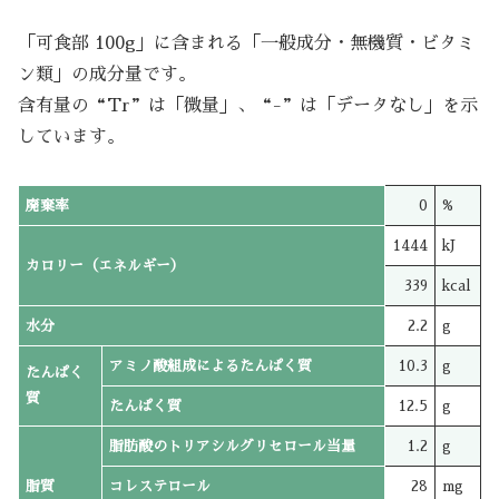
「可食部 100g」に含まれる「一般成分・無機質・ビタミ
ン類」の成分量です。
含有量の“Tr”は「微量」、“-”は「データなし」を示
しています。
廃棄率
0
%
1444
kJ
カロリー（エネルギー）
339
kcal
水分
2.2
g
アミノ酸組成によるたんぱく質
10.3
g
たんぱく
質
たんぱく質
12.5
g
脂肪酸のトリアシルグリセロール当量
1.2
g
脂質
コレステロール
28
mg