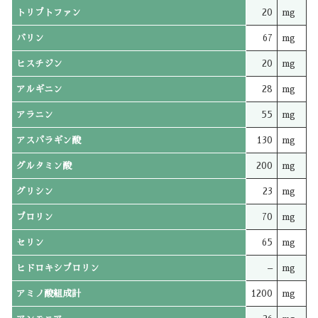
トリプトファン
20
mg
バリン
67
mg
ヒスチジン
20
mg
アルギニン
28
mg
アラニン
55
mg
アスパラギン酸
130
mg
グルタミン酸
200
mg
グリシン
23
mg
プロリン
70
mg
セリン
65
mg
ヒドロキシプロリン
–
mg
アミノ酸組成計
1200
mg