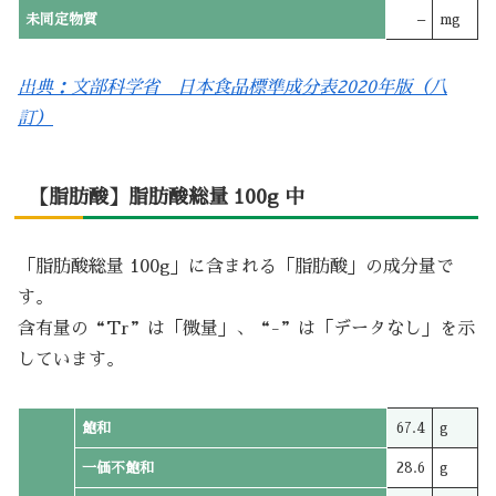
未同定物質
–
mg
出典：文部科学省 日本食品標準成分表2020年版（八
訂）
【脂肪酸】脂肪酸総量 100g 中
「脂肪酸総量 100g」に含まれる「脂肪酸」の成分量で
す。
含有量の“Tr”は「微量」、“-”は「データなし」を示
しています。
飽和
67.4
g
一価不飽和
28.6
g