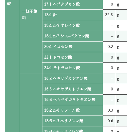
酸
17:1 ヘプタデセン酸
0
g
一価不飽
18:1 計
25.8
g
和
18:1 n-9 オレイン酸
–
g
18:1 n-7 シス-バクセン酸
–
g
20:1 イコセン酸
0.2
g
22:1 ドコセン酸
0
g
24:1 テトラコセン酸
0
g
16:2 ヘキサデカジエン酸
–
g
16:3 ヘキサデカトリエン酸
0
g
16:4 ヘキサデカテトラエン酸
–
g
18:2 n-6 リノール酸
3.3
g
18:3 n-3 α‐リノレン酸
0.6
g
18:3 n-6 γ‐リノレン酸
0
g