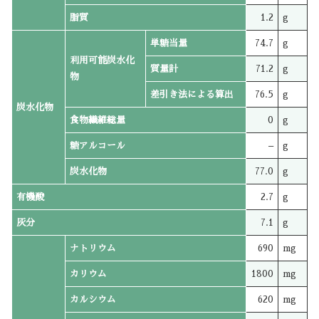
脂質
1.2
g
単糖当量
74.7
g
利用可能炭水化
質量計
71.2
g
物
差引き法による算出
76.5
g
炭水化物
食物繊維総量
0
g
糖アルコール
–
g
炭水化物
77.0
g
有機酸
2.7
g
灰分
7.1
g
ナトリウム
690
mg
カリウム
1800
mg
カルシウム
620
mg