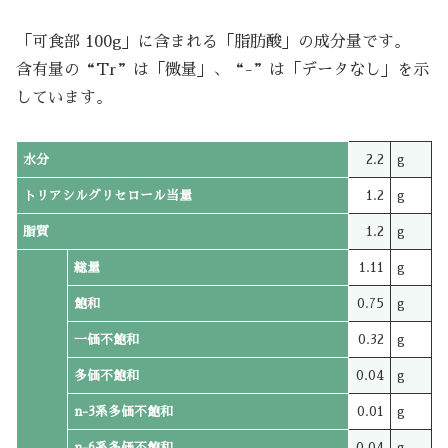
「可食部 100g」に含まれる「脂肪酸」の成分量です。
含有量の“Tr”は「微量」、“-”は「データなし」を示
しています。
水分
2.2
g
トリアシルグリセロール当量
1.2
g
脂質
1.2
g
総量
1.11
g
飽和
0.75
g
一価不飽和
0.32
g
多価不飽和
0.04
g
n-3系多価不飽和
0.01
g
n-6系多価不飽和
0.04
g