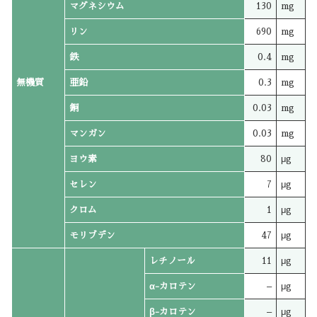
マグネシウム
130
mg
リン
690
mg
鉄
0.4
mg
無機質
亜鉛
0.3
mg
銅
0.03
mg
マンガン
0.03
mg
ヨウ素
80
μg
セレン
7
μg
クロム
1
μg
モリブデン
47
μg
レチノール
11
μg
α-カロテン
–
μg
β-カロテン
–
μg