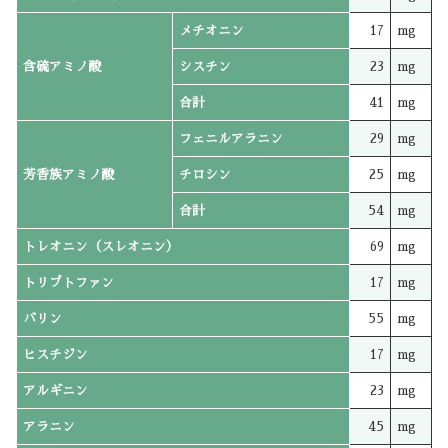
メチオニン
17
mg
含硫アミノ酸
シスチン
23
mg
合計
41
mg
フェニルアラニン
29
mg
芳香族アミノ酸
チロシン
25
mg
合計
54
mg
トレオニン（スレオニン）
69
mg
トリプトファン
17
mg
バリン
55
mg
ヒスチジン
17
mg
アルギニン
23
mg
アラニン
45
mg