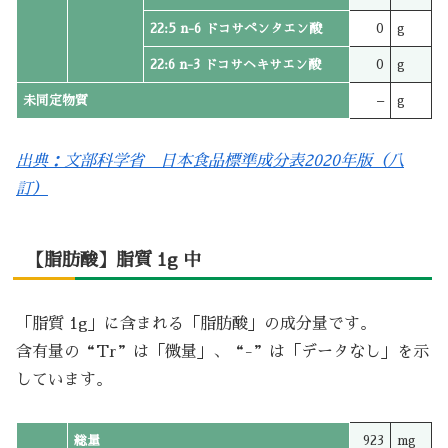
22:5 n-6 ドコサペンタエン酸
0
g
22:6 n-3 ドコサヘキサエン酸
0
g
未同定物質
–
g
出典：文部科学省 日本食品標準成分表2020年版（八
訂）
【脂肪酸】脂質 1g 中
「脂質 1g」に含まれる「脂肪酸」の成分量です。
含有量の“Tr”は「微量」、“-”は「データなし」を示
しています。
総量
923
mg