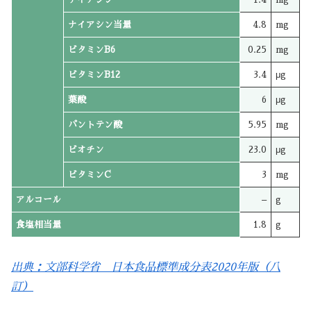
ナイアシン当量
4.8
mg
ビタミンB6
0.25
mg
ビタミンB12
3.4
μg
葉酸
6
μg
パントテン酸
5.95
mg
ビオチン
23.0
μg
ビタミンC
3
mg
アルコール
–
g
食塩相当量
1.8
g
出典：文部科学省 日本食品標準成分表2020年版（八
訂）