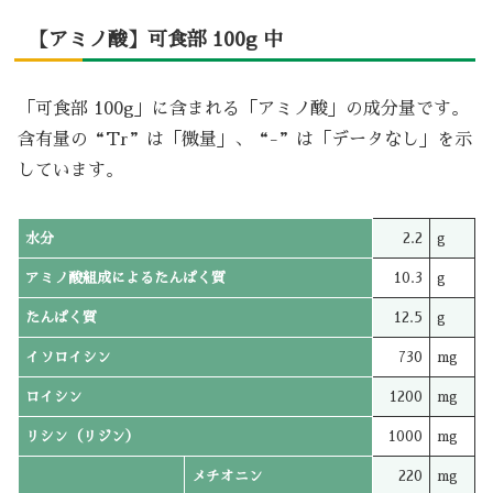
【アミノ酸】可食部 100g 中
「可食部 100g」に含まれる「アミノ酸」の成分量です。
含有量の“Tr”は「微量」、“-”は「データなし」を示
しています。
水分
2.2
g
アミノ酸組成によるたんぱく質
10.3
g
たんぱく質
12.5
g
イソロイシン
730
mg
ロイシン
1200
mg
リシン（リジン）
1000
mg
メチオニン
220
mg