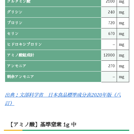
グルタミン酸
2100
mg
グリシン
240
mg
プロリン
720
mg
セリン
670
mg
ヒドロキシプロリン
–
mg
アミノ酸組成計
12000
mg
アンモニア
270
mg
剰余アンモニア
–
mg
出典：文部科学省 日本食品標準成分表2020年版（八
訂）
【アミノ酸】基準窒素 1g 中