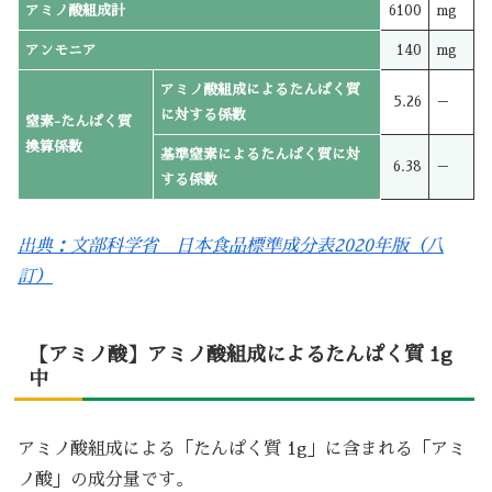
アミノ酸組成計
6100
mg
アンモニア
140
mg
アミノ酸組成によるたんぱく質
5.26
－
に対する係数
窒素-たんぱく質
換算係数
基準窒素によるたんぱく質に対
6.38
－
する係数
出典：文部科学省 日本食品標準成分表2020年版（八
訂）
【アミノ酸】アミノ酸組成によるたんぱく質 1g
中
アミノ酸組成による「たんぱく質 1g」に含まれる「アミ
ノ酸」の成分量です。