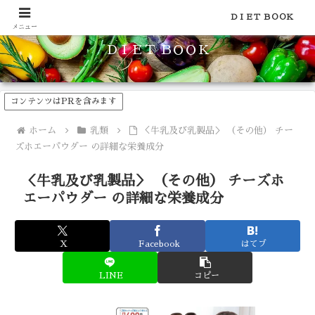
食品のカロリーや糖質などの栄養素がわかる！健康やダイエットに
ＤＩＥＴ ＢＯＯＫ
メニュー
ＤＩＥＴ ＢＯＯＫ
コンテンツはPRを含みます
ホーム
乳類
＜牛乳及び乳製品＞ （その他） チー
ズホエーパウダー の詳細な栄養成分
＜牛乳及び乳製品＞ （その他） チーズホ
エーパウダー の詳細な栄養成分
X
Facebook
はてブ
LINE
コピー