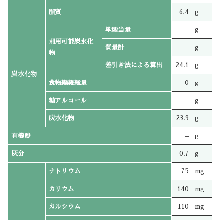
脂質
6.4
g
単糖当量
–
g
利用可能炭水化
質量計
–
g
物
差引き法による算出
24.1
g
炭水化物
食物繊維総量
0
g
糖アルコール
–
g
炭水化物
23.9
g
有機酸
–
g
灰分
0.7
g
ナトリウム
75
mg
カリウム
140
mg
カルシウム
110
mg