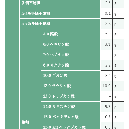
多価不飽和
2.6
g
n-3系多価不飽和
0.4
g
n-6系多価不飽和
2.2
g
4:0 酪酸
5.9
g
6:0 ヘキサン酸
3.8
g
7:0 ヘプタン酸
–
g
8:0 オクタン酸
2.2
g
10:0 デカン酸
2.6
g
12:0 ラウリン酸
10.0
g
13:0 トリデカン酸
–
g
14:0 ミリスチン酸
9.8
g
15:0 ペンタデカン酸
0.7
g
飽和
15:0 ant ペンタデカン酸
0.3
g