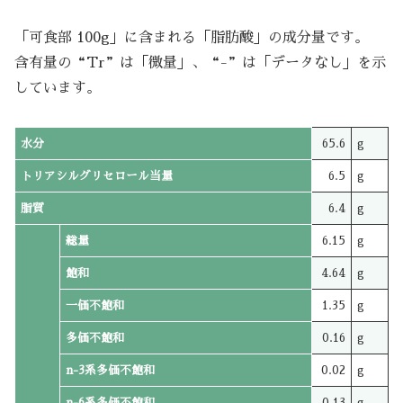
「可食部 100g」に含まれる「脂肪酸」の成分量です。
含有量の“Tr”は「微量」、“-”は「データなし」を示
しています。
水分
65.6
g
トリアシルグリセロール当量
6.5
g
脂質
6.4
g
総量
6.15
g
飽和
4.64
g
一価不飽和
1.35
g
多価不飽和
0.16
g
n-3系多価不飽和
0.02
g
n-6系多価不飽和
0.13
g