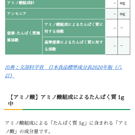
アミノ酸組成計
–
mg
アンモニア
–
mg
アミノ酸組成によるたんぱく質に
–
－
対する係数
窒素-たんぱく質換
算係数
基準窒素によるたんぱく質に対す
–
－
る係数
出典：文部科学省 日本食品標準成分表2020年版（八
訂）
【アミノ酸】アミノ酸組成によるたんぱく質 1g
中
アミノ酸組成による「たんぱく質 1g」に含まれる「アミ
ノ酸」の成分量です。