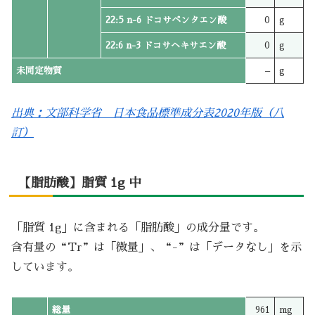
22:5 n-6 ドコサペンタエン酸
0
g
22:6 n-3 ドコサヘキサエン酸
0
g
未同定物質
–
g
出典：文部科学省 日本食品標準成分表2020年版（八
訂）
【脂肪酸】脂質 1g 中
「脂質 1g」に含まれる「脂肪酸」の成分量です。
含有量の“Tr”は「微量」、“-”は「データなし」を示
しています。
総量
961
mg