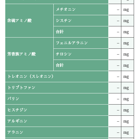
メチオニン
–
mg
含硫アミノ酸
シスチン
–
mg
合計
–
mg
フェニルアラニン
–
mg
芳香族アミノ酸
チロシン
–
mg
合計
–
mg
トレオニン（スレオニン）
–
mg
トリプトファン
–
mg
バリン
–
mg
ヒスチジン
–
mg
アルギニン
–
mg
アラニン
–
mg