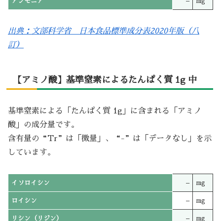
アンモニア
–
mg
出典：文部科学省 日本食品標準成分表2020年版（八
訂）
【アミノ酸】基準窒素によるたんぱく質 1g 中
基準窒素による「たんぱく質 1g」に含まれる「アミノ
酸」の成分量です。
含有量の“Tr”は「微量」、“-”は「データなし」を示
しています。
イソロイシン
–
mg
ロイシン
–
mg
リシン（リジン）
–
mg