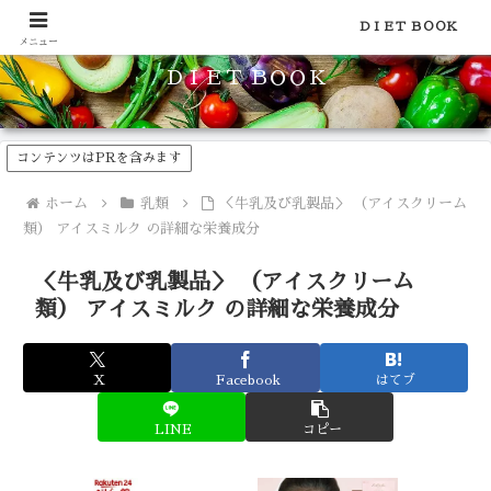
食品のカロリーや糖質などの栄養素がわかる！健康やダイエットに
ＤＩＥＴ ＢＯＯＫ
メニュー
ＤＩＥＴ ＢＯＯＫ
コンテンツはPRを含みます
ホーム
乳類
＜牛乳及び乳製品＞ （アイスクリーム
類） アイスミルク の詳細な栄養成分
＜牛乳及び乳製品＞ （アイスクリーム
類） アイスミルク の詳細な栄養成分
X
Facebook
はてブ
LINE
コピー