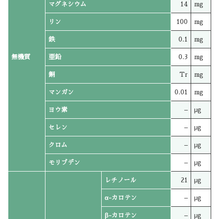
マグネシウム
14
mg
リン
100
mg
鉄
0.1
mg
無機質
亜鉛
0.3
mg
銅
Tr
mg
マンガン
0.01
mg
ヨウ素
–
μg
セレン
–
μg
クロム
–
μg
モリブデン
–
μg
レチノール
21
μg
α-カロテン
–
μg
β-カロテン
–
μg