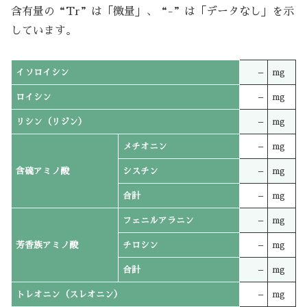
含有量の“Tr”は「微量」、“-”は「データなし」を示
しています。
イソロイシン
–
mg
ロイシン
–
mg
リシン（リジン）
–
mg
メチオニン
–
mg
含硫アミノ酸
シスチン
–
mg
合計
–
mg
フェニルアラニン
–
mg
芳香族アミノ酸
チロシン
–
mg
合計
–
mg
トレオニン（スレオニン）
–
mg