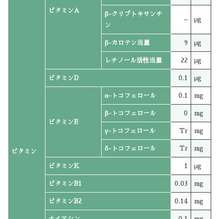
ビタミンA
β-クリプトキサンチ
–
μg
ン
β-カロテン当量
9
μg
レチノール活性当量
22
μg
ビタミンD
0.1
μg
α-トコフェロール
0.1
mg
β-トコフェロール
0
mg
ビタミンE
γ-トコフェロール
Tr
mg
δ-トコフェロール
Tr
mg
ビタミン
ビタミンK
1
μg
ビタミンB1
0.03
mg
ビタミンB2
0.14
mg
ナイアシン
0.1
mg