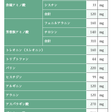
含硫アミノ酸
シスチン
33
mg
合計
120
mg
フェニルアラニン
160
mg
芳香族アミノ酸
チロシン
140
mg
合計
310
mg
トレオニン（スレオニン）
160
mg
トリプトファン
44
mg
バリン
220
mg
ヒスチジン
99
mg
アルギニン
120
mg
アラニン
120
mg
アスパラギン酸
270
mg