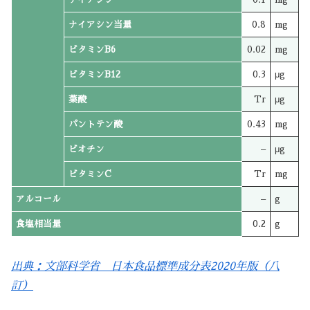
ナイアシン当量
0.8
mg
ビタミンB6
0.02
mg
ビタミンB12
0.3
μg
葉酸
Tr
μg
パントテン酸
0.43
mg
ビオチン
–
μg
ビタミンC
Tr
mg
アルコール
–
g
食塩相当量
0.2
g
出典：文部科学省 日本食品標準成分表2020年版（八
訂）