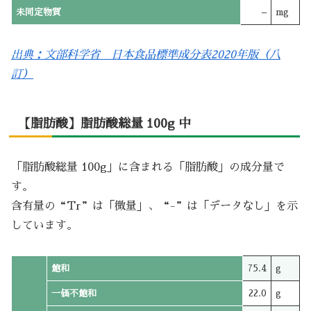
未同定物質
–
mg
出典：文部科学省 日本食品標準成分表2020年版（八
訂）
【脂肪酸】脂肪酸総量 100g 中
「脂肪酸総量 100g」に含まれる「脂肪酸」の成分量で
す。
含有量の“Tr”は「微量」、“-”は「データなし」を示
しています。
飽和
75.4
g
一価不飽和
22.0
g