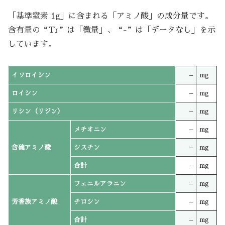
「基準窒素 1g」に含まれる「アミノ酸」の成分量です。
含有量の“Tr”は「微量」、“-”は「データなし」を示
しています。
イソロイシン
–
mg
ロイシン
–
mg
リシン（リジン）
–
mg
メチオニン
–
mg
含硫アミノ酸
シスチン
–
mg
合計
–
mg
フェニルアラニン
–
mg
芳香族アミノ酸
チロシン
–
mg
合計
–
mg