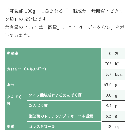
「可食部 100g」に含まれる「一般成分・無機質・ビタミ
ン類」の成分量です。
含有量の“Tr”は「微量」、“-”は「データなし」を示
しています。
廃棄率
0
%
703
kJ
カロリー（エネルギー）
167
kcal
水分
65.6
g
アミノ酸組成によるたんぱく質
3.0
g
たんぱく
質
たんぱく質
3.4
g
脂肪酸のトリアシルグリセロール当量
6.5
g
脂質
コレステロール
18
mg