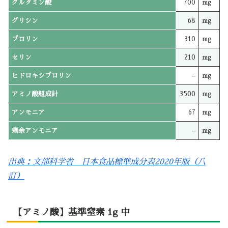
グルタミン酸
700
mg
グリシン
68
mg
プロリン
310
mg
セリン
210
mg
ヒドロキシプロリン
–
mg
アミノ酸組成計
3500
mg
アンモニア
67
mg
剰余アンモニア
–
mg
出典：文部科学省 日本食品標準成分表2020年版（八
訂）
【アミノ酸】基準窒素 1g 中