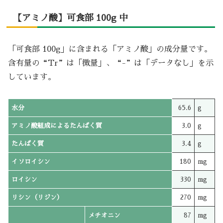
【アミノ酸】可食部 100g 中
「可食部 100g」に含まれる「アミノ酸」の成分量です。
含有量の“Tr”は「微量」、“-”は「データなし」を示
しています。
水分
65.6
g
アミノ酸組成によるたんぱく質
3.0
g
たんぱく質
3.4
g
イソロイシン
180
mg
ロイシン
330
mg
リシン（リジン）
270
mg
メチオニン
87
mg