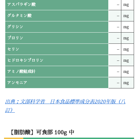
アスパラギン酸
–
mg
グルタミン酸
–
mg
グリシン
–
mg
プロリン
–
mg
セリン
–
mg
ヒドロキシプロリン
–
mg
アミノ酸組成計
–
mg
アンモニア
–
mg
出典：文部科学省 日本食品標準成分表2020年版（八
訂）
【脂肪酸】可食部 100g 中