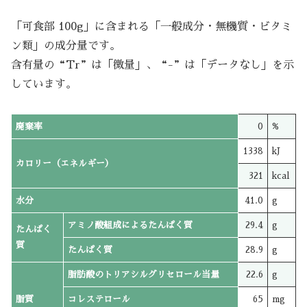
「可食部 100g」に含まれる「一般成分・無機質・ビタミ
ン類」の成分量です。
含有量の“Tr”は「微量」、“-”は「データなし」を示
しています。
廃棄率
0
%
1338
kJ
カロリー（エネルギー）
321
kcal
水分
41.0
g
アミノ酸組成によるたんぱく質
29.4
g
たんぱく
質
たんぱく質
28.9
g
脂肪酸のトリアシルグリセロール当量
22.6
g
脂質
コレステロール
65
mg