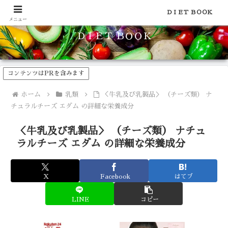
食品のカロリーや糖質などの栄養素がわかる！健康やダイエットに
ＤＩＥＴ ＢＯＯＫ
メニュー
ＤＩＥＴ ＢＯＯＫ
コンテンツはPRを含みます
ホーム
乳類
＜牛乳及び乳製品＞ （チーズ類） ナ
チュラルチーズ エダム の詳細な栄養成分
＜牛乳及び乳製品＞ （チーズ類） ナチュ
ラルチーズ エダム の詳細な栄養成分
X
Facebook
はてブ
LINE
コピー