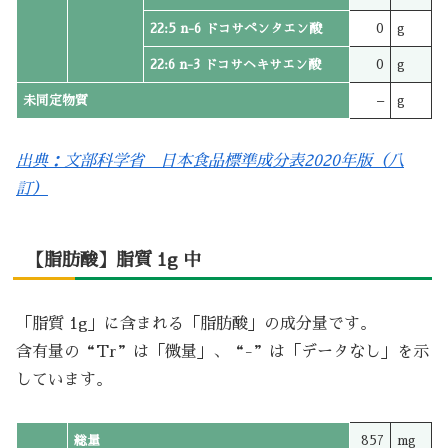
22:5 n-6 ドコサペンタエン酸
0
g
22:6 n-3 ドコサヘキサエン酸
0
g
未同定物質
–
g
出典：文部科学省 日本食品標準成分表2020年版（八
訂）
【脂肪酸】脂質 1g 中
「脂質 1g」に含まれる「脂肪酸」の成分量です。
含有量の“Tr”は「微量」、“-”は「データなし」を示
しています。
総量
857
mg