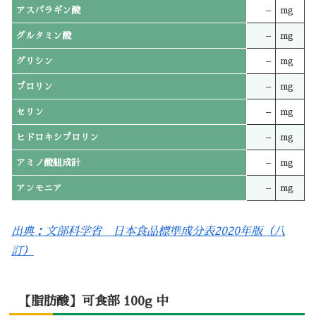
アスパラギン酸
–
mg
グルタミン酸
–
mg
グリシン
–
mg
プロリン
–
mg
セリン
–
mg
ヒドロキシプロリン
–
mg
アミノ酸組成計
–
mg
アンモニア
–
mg
出典：文部科学省 日本食品標準成分表2020年版（八
訂）
【脂肪酸】可食部 100g 中