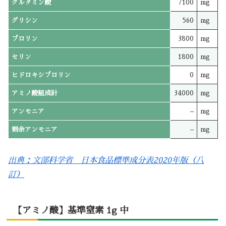
グルタミン酸
7100
mg
グリシン
560
mg
プロリン
3800
mg
セリン
1800
mg
ヒドロキシプロリン
0
mg
アミノ酸組成計
34000
mg
アンモニア
–
mg
剰余アンモニア
–
mg
出典：文部科学省 日本食品標準成分表2020年版（八
訂）
【アミノ酸】基準窒素 1g 中