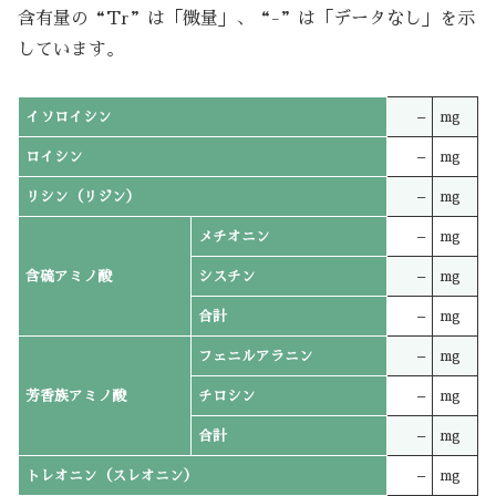
含有量の“Tr”は「微量」、“-”は「データなし」を示
しています。
イソロイシン
–
mg
ロイシン
–
mg
リシン（リジン）
–
mg
メチオニン
–
mg
含硫アミノ酸
シスチン
–
mg
合計
–
mg
フェニルアラニン
–
mg
芳香族アミノ酸
チロシン
–
mg
合計
–
mg
トレオニン（スレオニン）
–
mg