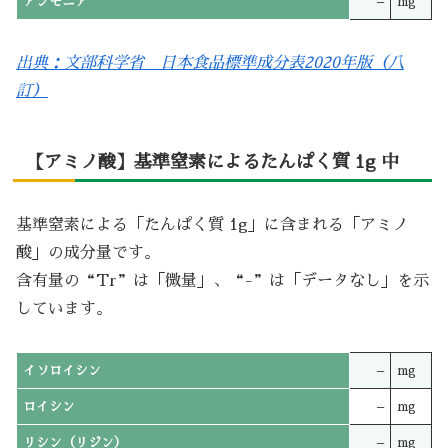
アンモニア
–
mg
出典：文部科学省 日本食品標準成分表2020年版（八
訂）
【アミノ酸】基準窒素によるたんぱく質 1g 中
基準窒素による「たんぱく質 1g」に含まれる「アミノ
酸」の成分量です。
含有量の“Tr”は「微量」、“-”は「データなし」を示
しています。
イソロイシン
–
mg
ロイシン
–
mg
リシン（リジン）
–
mg