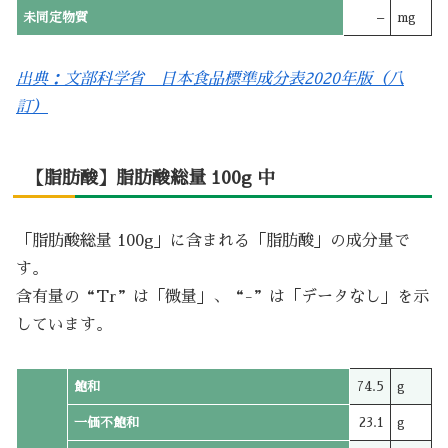
未同定物質
–
mg
出典：文部科学省 日本食品標準成分表2020年版（八
訂）
【脂肪酸】脂肪酸総量 100g 中
「脂肪酸総量 100g」に含まれる「脂肪酸」の成分量で
す。
含有量の“Tr”は「微量」、“-”は「データなし」を示
しています。
飽和
74.5
g
一価不飽和
23.1
g