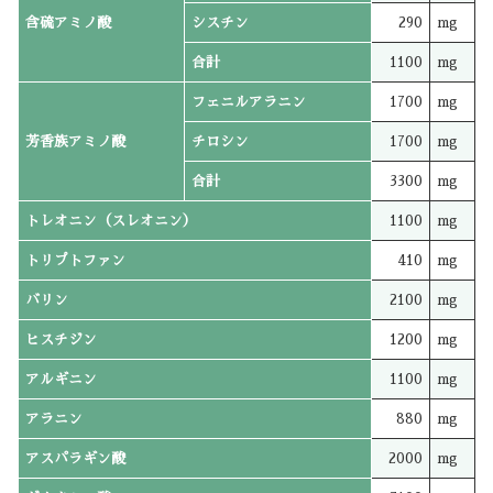
含硫アミノ酸
シスチン
290
mg
合計
1100
mg
フェニルアラニン
1700
mg
芳香族アミノ酸
チロシン
1700
mg
合計
3300
mg
トレオニン（スレオニン）
1100
mg
トリプトファン
410
mg
バリン
2100
mg
ヒスチジン
1200
mg
アルギニン
1100
mg
アラニン
880
mg
アスパラギン酸
2000
mg