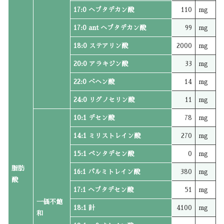
17:0 ヘプタデカン酸
110
mg
17:0 ant ヘプタデカン酸
99
mg
18:0 ステアリン酸
2000
mg
20:0 アラキジン酸
33
mg
22:0 ベヘン酸
14
mg
24:0 リグノセリン酸
11
mg
10:1 デセン酸
78
mg
14:1 ミリストレイン酸
270
mg
15:1 ペンタデセン酸
0
mg
脂肪
16:1 パルミトレイン酸
380
mg
酸
17:1 ヘプタデセン酸
51
mg
一価不飽
18:1 計
4100
mg
和