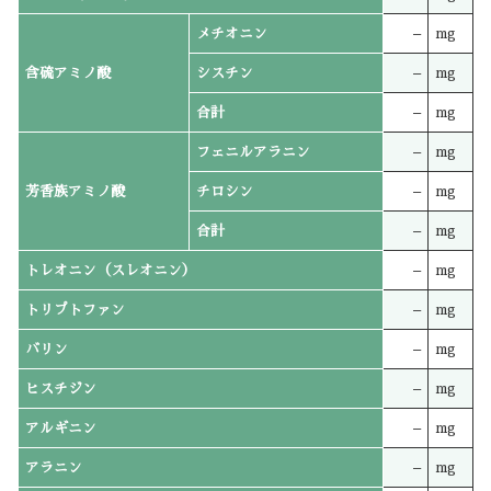
メチオニン
–
mg
含硫アミノ酸
シスチン
–
mg
合計
–
mg
フェニルアラニン
–
mg
芳香族アミノ酸
チロシン
–
mg
合計
–
mg
トレオニン（スレオニン）
–
mg
トリプトファン
–
mg
バリン
–
mg
ヒスチジン
–
mg
アルギニン
–
mg
アラニン
–
mg