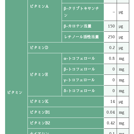
ビタミンA
β-クリプトキサンチ
–
μg
ン
β-カロテン当量
150
μg
レチノール活性当量
250
μg
ビタミンD
0.2
μg
α-トコフェロール
0.8
mg
β-トコフェロール
0
mg
ビタミンE
γ-トコフェロール
0
mg
δ-トコフェロール
0
mg
ビタミン
ビタミンK
14
μg
ビタミンB1
0.04
mg
ビタミンB2
0.42
mg
ナイアシン
0.1
mg