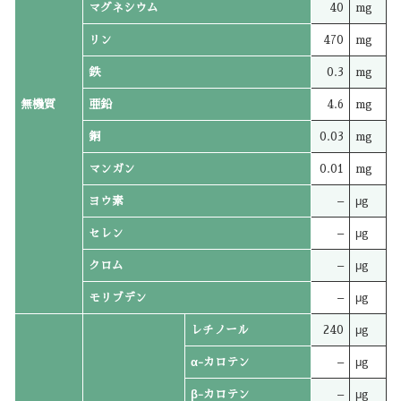
マグネシウム
40
mg
リン
470
mg
鉄
0.3
mg
無機質
亜鉛
4.6
mg
銅
0.03
mg
マンガン
0.01
mg
ヨウ素
–
μg
セレン
–
μg
クロム
–
μg
モリブデン
–
μg
レチノール
240
μg
α-カロテン
–
μg
β-カロテン
–
μg