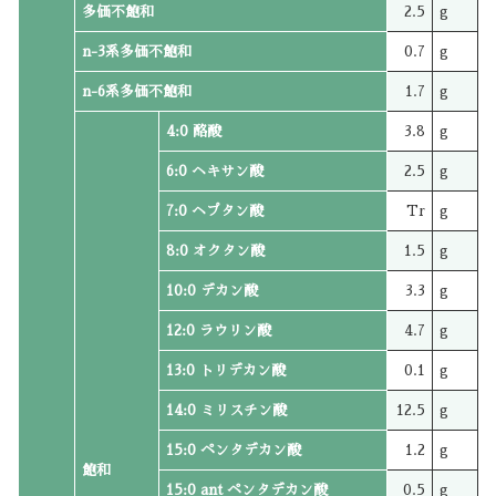
多価不飽和
2.5
g
n-3系多価不飽和
0.7
g
n-6系多価不飽和
1.7
g
4:0 酪酸
3.8
g
6:0 ヘキサン酸
2.5
g
7:0 ヘプタン酸
Tr
g
8:0 オクタン酸
1.5
g
10:0 デカン酸
3.3
g
12:0 ラウリン酸
4.7
g
13:0 トリデカン酸
0.1
g
14:0 ミリスチン酸
12.5
g
15:0 ペンタデカン酸
1.2
g
飽和
15:0 ant ペンタデカン酸
0.5
g