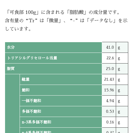
「可食部 100g」に含まれる「脂肪酸」の成分量です。
含有量の“Tr”は「微量」、“-”は「データなし」を示
しています。
水分
41.0
g
トリアシルグリセロール当量
22.6
g
脂質
25.0
g
総量
21.43
g
飽和
15.96
g
一価不飽和
4.94
g
多価不飽和
0.53
g
n-3系多価不飽和
0.16
g
n-6系多価不飽和
0.37
g