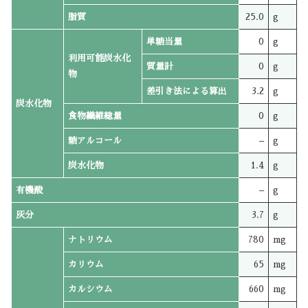
脂質
25.0
g
単糖当量
0
g
利用可能炭水化
質量計
0
g
物
差引き法による算出
3.2
g
炭水化物
食物繊維総量
0
g
糖アルコール
–
g
炭水化物
1.4
g
有機酸
–
g
灰分
3.7
g
ナトリウム
780
mg
カリウム
65
mg
カルシウム
660
mg