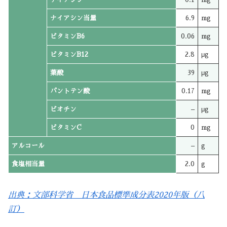
ナイアシン当量
6.9
mg
ビタミンB6
0.06
mg
ビタミンB12
2.8
μg
葉酸
39
μg
パントテン酸
0.17
mg
ビオチン
–
μg
ビタミンC
0
mg
アルコール
–
g
食塩相当量
2.0
g
出典：文部科学省 日本食品標準成分表2020年版（八
訂）