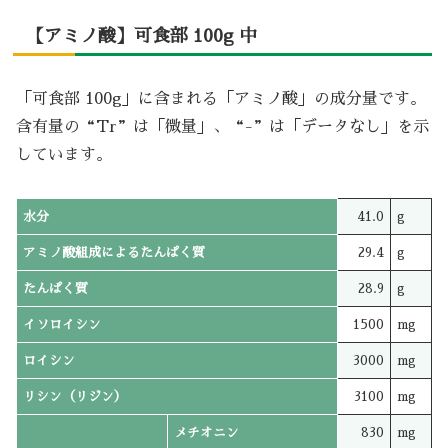
【アミノ酸】可食部 100g 中
「可食部 100g」に含まれる「アミノ酸」の成分量です。
含有量の“Tr”は「微量」、“-”は「データなし」を示
しています。
水分
41.0
g
アミノ酸組成によるたんぱく質
29.4
g
たんぱく質
28.9
g
イソロイシン
1500
mg
ロイシン
3000
mg
リシン（リジン）
3100
mg
メチオニン
830
mg