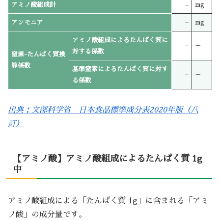
アミノ酸組成計
–
mg
アンモニア
–
mg
アミノ酸組成によるたんぱく質に
–
－
対する係数
窒素-たんぱく質換
算係数
基準窒素によるたんぱく質に対す
–
－
る係数
出典：文部科学省 日本食品標準成分表2020年版（八
訂）
【アミノ酸】アミノ酸組成によるたんぱく質 1g
中
アミノ酸組成による「たんぱく質 1g」に含まれる「アミ
ノ酸」の成分量です。