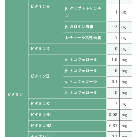
ビタミンA
β-クリプトキサンチ
1
μg
ン
β-カロテン当量
2
μg
レチノール活性当量
5
μg
ビタミンD
0
μg
α-トコフェロール
1.0
mg
β-トコフェロール
0
mg
ビタミンE
γ-トコフェロール
0.1
mg
δ-トコフェロール
0
mg
ビタミン
ビタミンK
7
μg
ビタミンB1
0.08
mg
ビタミンB2
0.35
mg
ナイアシン
2.7
mg