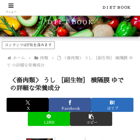
食品のカロリーや糖質などの栄養素がわかる！健康やダイエットに
ＤＩＥＴ ＢＯＯＫ
メニュー
ＤＩＥＴ ＢＯＯＫ
コンテンツはPRを含みます
ホーム
肉類
＜畜肉類＞ うし ［副生物］ 横隔膜 ゆ
で の詳細な栄養成分
＜畜肉類＞ うし ［副生物］ 横隔膜 ゆで
の詳細な栄養成分
X
Facebook
はてブ
LINE
コピー