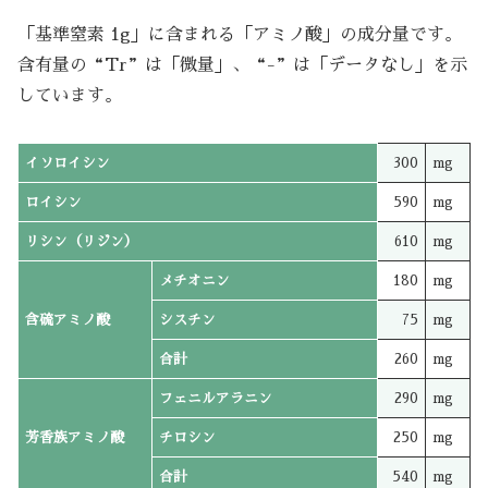
「基準窒素 1g」に含まれる「アミノ酸」の成分量です。
含有量の“Tr”は「微量」、“-”は「データなし」を示
しています。
イソロイシン
300
mg
ロイシン
590
mg
リシン（リジン）
610
mg
メチオニン
180
mg
含硫アミノ酸
シスチン
75
mg
合計
260
mg
フェニルアラニン
290
mg
芳香族アミノ酸
チロシン
250
mg
合計
540
mg