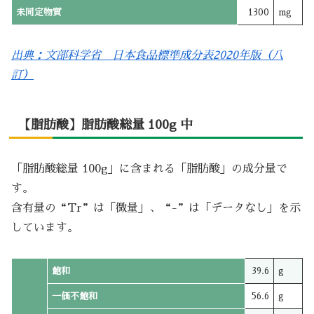
未同定物質
1300
mg
出典：文部科学省 日本食品標準成分表2020年版（八
訂）
【脂肪酸】脂肪酸総量 100g 中
「脂肪酸総量 100g」に含まれる「脂肪酸」の成分量で
す。
含有量の“Tr”は「微量」、“-”は「データなし」を示
しています。
飽和
39.6
g
一価不飽和
56.6
g