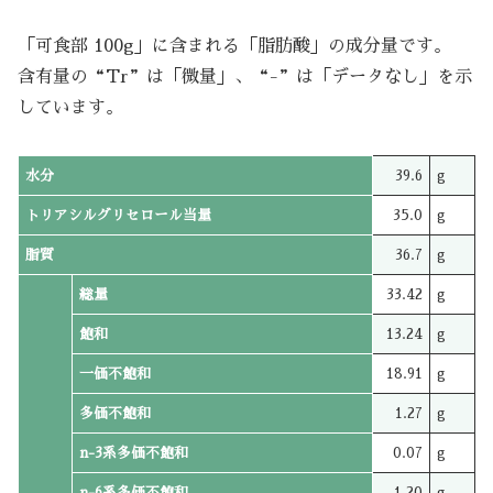
「可食部 100g」に含まれる「脂肪酸」の成分量です。
含有量の“Tr”は「微量」、“-”は「データなし」を示
しています。
水分
39.6
g
トリアシルグリセロール当量
35.0
g
脂質
36.7
g
総量
33.42
g
飽和
13.24
g
一価不飽和
18.91
g
多価不飽和
1.27
g
n-3系多価不飽和
0.07
g
n-6系多価不飽和
1.20
g