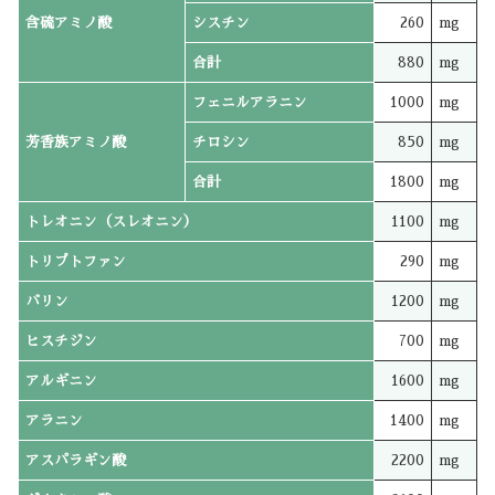
含硫アミノ酸
シスチン
260
mg
合計
880
mg
フェニルアラニン
1000
mg
芳香族アミノ酸
チロシン
850
mg
合計
1800
mg
トレオニン（スレオニン）
1100
mg
トリプトファン
290
mg
バリン
1200
mg
ヒスチジン
700
mg
アルギニン
1600
mg
アラニン
1400
mg
アスパラギン酸
2200
mg