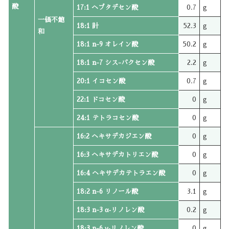
酸
17:1 ヘプタデセン酸
0.7
g
一価不飽
18:1 計
52.3
g
和
18:1 n-9 オレイン酸
50.2
g
18:1 n-7 シス-バクセン酸
2.2
g
20:1 イコセン酸
0.7
g
22:1 ドコセン酸
0
g
24:1 テトラコセン酸
0
g
16:2 ヘキサデカジエン酸
0
g
16:3 ヘキサデカトリエン酸
0
g
16:4 ヘキサデカテトラエン酸
0
g
18:2 n-6 リノール酸
3.1
g
18:3 n-3 α‐リノレン酸
0.2
g
18:3 n-6 γ‐リノレン酸
0
g