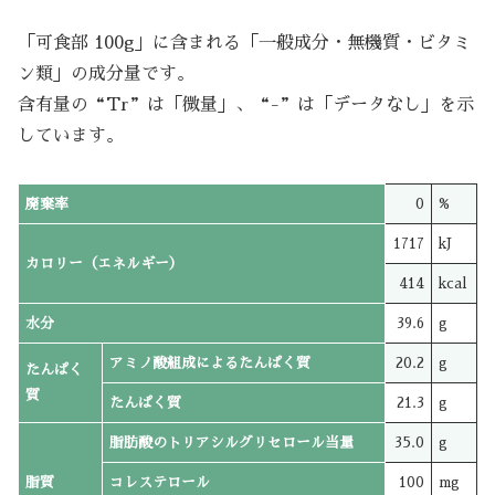
「可食部 100g」に含まれる「一般成分・無機質・ビタミ
ン類」の成分量です。
含有量の“Tr”は「微量」、“-”は「データなし」を示
しています。
廃棄率
0
%
1717
kJ
カロリー（エネルギー）
414
kcal
水分
39.6
g
アミノ酸組成によるたんぱく質
20.2
g
たんぱく
質
たんぱく質
21.3
g
脂肪酸のトリアシルグリセロール当量
35.0
g
脂質
コレステロール
100
mg