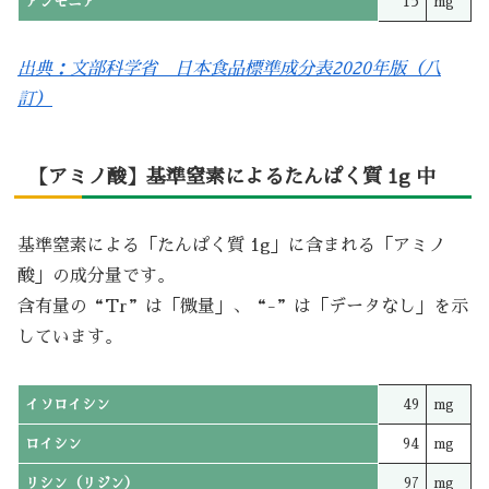
アンモニア
15
mg
出典：文部科学省 日本食品標準成分表2020年版（八
訂）
【アミノ酸】基準窒素によるたんぱく質 1g 中
基準窒素による「たんぱく質 1g」に含まれる「アミノ
酸」の成分量です。
含有量の“Tr”は「微量」、“-”は「データなし」を示
しています。
イソロイシン
49
mg
ロイシン
94
mg
リシン（リジン）
97
mg