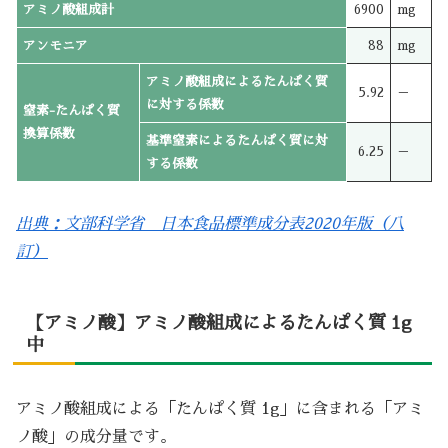
アミノ酸組成計
6900
mg
アンモニア
88
mg
アミノ酸組成によるたんぱく質
5.92
－
に対する係数
窒素-たんぱく質
換算係数
基準窒素によるたんぱく質に対
6.25
－
する係数
出典：文部科学省 日本食品標準成分表2020年版（八
訂）
【アミノ酸】アミノ酸組成によるたんぱく質 1g
中
アミノ酸組成による「たんぱく質 1g」に含まれる「アミ
ノ酸」の成分量です。