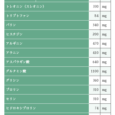
トレオニン（スレオニン）
330
mg
トリプトファン
84
mg
バリン
340
mg
ヒスチジン
200
mg
アルギニン
470
mg
アラニン
410
mg
アスパラギン酸
640
mg
グルタミン酸
1100
mg
グリシン
360
mg
プロリン
310
mg
セリン
310
mg
ヒドロキシプロリン
74
mg