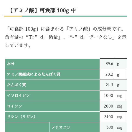
【アミノ酸】可食部 100g 中
「可食部 100g」に含まれる「アミノ酸」の成分量です。
含有量の“Tr”は「微量」、“-”は「データなし」を示
しています。
水分
39.6
g
アミノ酸組成によるたんぱく質
20.2
g
たんぱく質
21.3
g
イソロイシン
1000
mg
ロイシン
2000
mg
リシン（リジン）
2100
mg
メチオニン
630
mg