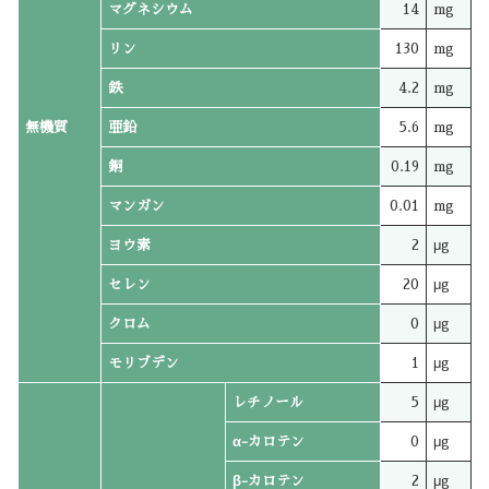
マグネシウム
14
mg
リン
130
mg
鉄
4.2
mg
無機質
亜鉛
5.6
mg
銅
0.19
mg
マンガン
0.01
mg
ヨウ素
2
μg
セレン
20
μg
クロム
0
μg
モリブデン
1
μg
レチノール
5
μg
α-カロテン
0
μg
β-カロテン
2
μg