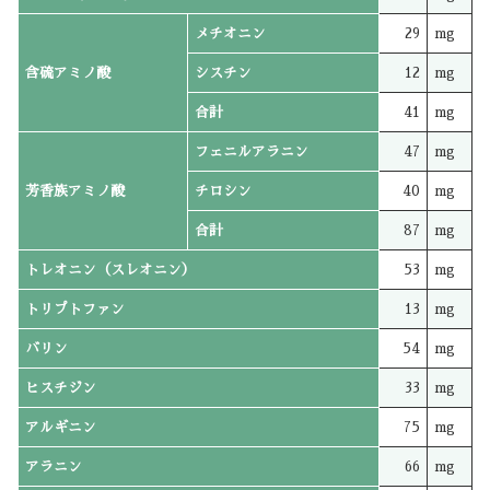
メチオニン
29
mg
含硫アミノ酸
シスチン
12
mg
合計
41
mg
フェニルアラニン
47
mg
芳香族アミノ酸
チロシン
40
mg
合計
87
mg
トレオニン（スレオニン）
53
mg
トリプトファン
13
mg
バリン
54
mg
ヒスチジン
33
mg
アルギニン
75
mg
アラニン
66
mg