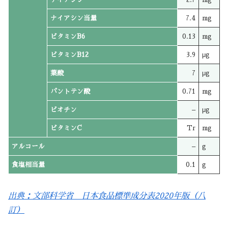
ナイアシン当量
7.4
mg
ビタミンB6
0.13
mg
ビタミンB12
3.9
μg
葉酸
7
μg
パントテン酸
0.71
mg
ビオチン
–
μg
ビタミンC
Tr
mg
アルコール
–
g
食塩相当量
0.1
g
出典：文部科学省 日本食品標準成分表2020年版（八
訂）