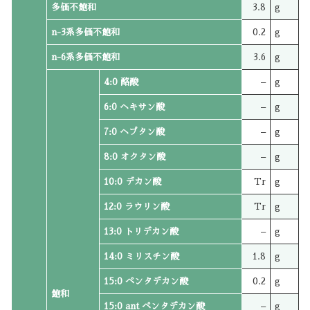
多価不飽和
3.8
g
n-3系多価不飽和
0.2
g
n-6系多価不飽和
3.6
g
4:0 酪酸
–
g
6:0 ヘキサン酸
–
g
7:0 ヘプタン酸
–
g
8:0 オクタン酸
–
g
10:0 デカン酸
Tr
g
12:0 ラウリン酸
Tr
g
13:0 トリデカン酸
–
g
14:0 ミリスチン酸
1.8
g
15:0 ペンタデカン酸
0.2
g
飽和
15:0 ant ペンタデカン酸
–
g