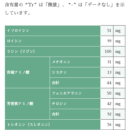
含有量の“Tr”は「微量」、“-”は「データなし」を示
しています。
イソロイシン
51
mg
ロイシン
99
mg
リシン（リジン）
100
mg
メチオニン
31
mg
含硫アミノ酸
シスチン
13
mg
合計
44
mg
フェニルアラニン
50
mg
芳香族アミノ酸
チロシン
42
mg
合計
92
mg
トレオニン（スレオニン）
56
mg