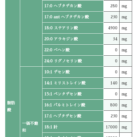
17:0 ヘプタデカン酸
280
mg
17:0 ant ヘプタデカン酸
230
mg
18:0 ステアリン酸
4900
mg
20:0 アラキジン酸
34
mg
22:0 ベヘン酸
0
mg
24:0 リグノセリン酸
0
mg
10:1 デセン酸
0
mg
14:1 ミリストレイン酸
140
mg
15:1 ペンタデセン酸
0
mg
脂肪
16:1 パルミトレイン酸
800
mg
酸
17:1 ヘプタデセン酸
230
mg
一価不飽
18:1 計
17000
mg
和