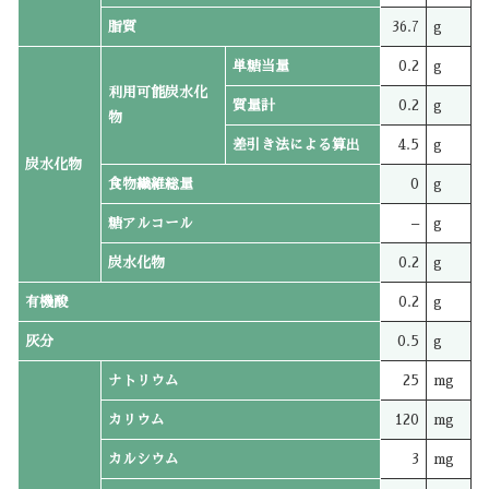
脂質
36.7
g
単糖当量
0.2
g
利用可能炭水化
質量計
0.2
g
物
差引き法による算出
4.5
g
炭水化物
食物繊維総量
0
g
糖アルコール
–
g
炭水化物
0.2
g
有機酸
0.2
g
灰分
0.5
g
ナトリウム
25
mg
カリウム
120
mg
カルシウム
3
mg