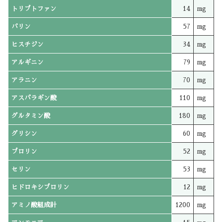
トリプトファン
14
mg
バリン
57
mg
ヒスチジン
34
mg
アルギニン
79
mg
アラニン
70
mg
アスパラギン酸
110
mg
グルタミン酸
180
mg
グリシン
60
mg
プロリン
52
mg
セリン
53
mg
ヒドロキシプロリン
12
mg
アミノ酸組成計
1200
mg