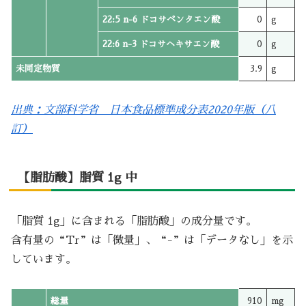
22:5 n-6 ドコサペンタエン酸
0
g
22:6 n-3 ドコサヘキサエン酸
0
g
未同定物質
3.9
g
出典：文部科学省 日本食品標準成分表2020年版（八
訂）
【脂肪酸】脂質 1g 中
「脂質 1g」に含まれる「脂肪酸」の成分量です。
含有量の“Tr”は「微量」、“-”は「データなし」を示
しています。
総量
910
mg