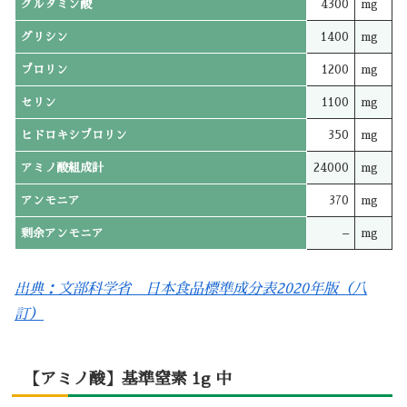
グルタミン酸
4300
mg
グリシン
1400
mg
プロリン
1200
mg
セリン
1100
mg
ヒドロキシプロリン
350
mg
アミノ酸組成計
24000
mg
アンモニア
370
mg
剰余アンモニア
–
mg
出典：文部科学省 日本食品標準成分表2020年版（八
訂）
【アミノ酸】基準窒素 1g 中