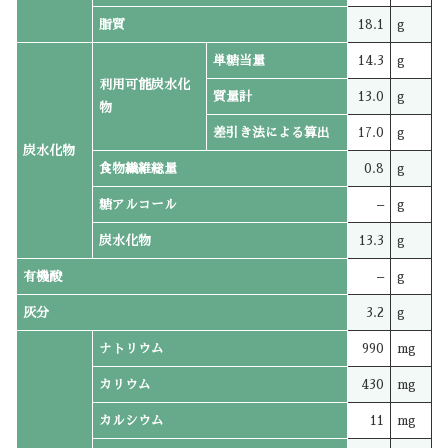
脂質
18.1
g
単糖当量
14.3
g
利用可能炭水化
質量計
13.0
g
物
差引き法による算出
17.0
g
炭水化物
食物繊維総量
0.8
g
糖アルコール
–
g
炭水化物
13.3
g
有機酸
–
g
灰分
3.2
g
ナトリウム
990
mg
カリウム
430
mg
カルシウム
11
mg