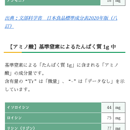
アンモニア
18
mg
出典：文部科学省 日本食品標準成分表2020年版（八
訂）
【アミノ酸】基準窒素によるたんぱく質 1g 中
基準窒素による「たんぱく質 1g」に含まれる「アミノ
酸」の成分量です。
含有量の“Tr”は「微量」、“-”は「データなし」を示
しています。
イソロイシン
44
mg
ロイシン
75
mg
リシン（リジン）
77
mg