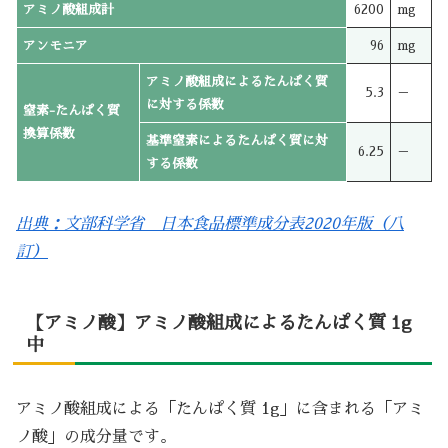
アミノ酸組成計
6200
mg
アンモニア
96
mg
アミノ酸組成によるたんぱく質
5.3
－
に対する係数
窒素-たんぱく質
換算係数
基準窒素によるたんぱく質に対
6.25
－
する係数
出典：文部科学省 日本食品標準成分表2020年版（八
訂）
【アミノ酸】アミノ酸組成によるたんぱく質 1g
中
アミノ酸組成による「たんぱく質 1g」に含まれる「アミ
ノ酸」の成分量です。