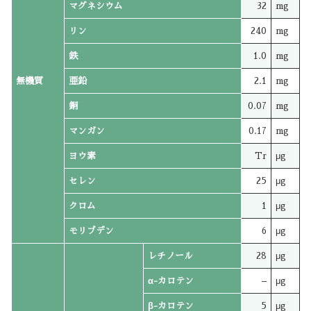
マグネシウム
32
mg
リン
240
mg
鉄
1.0
mg
無機質
亜鉛
2.1
mg
銅
0.07
mg
マンガン
0.17
mg
ヨウ素
Tr
μg
セレン
25
μg
クロム
1
μg
モリブデン
6
μg
レチノール
28
μg
α-カロテン
–
μg
β-カロテン
5
μg