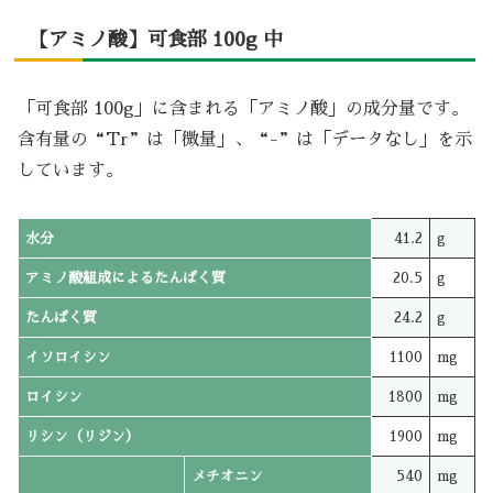
【アミノ酸】可食部 100g 中
「可食部 100g」に含まれる「アミノ酸」の成分量です。
含有量の“Tr”は「微量」、“-”は「データなし」を示
しています。
水分
41.2
g
アミノ酸組成によるたんぱく質
20.5
g
たんぱく質
24.2
g
イソロイシン
1100
mg
ロイシン
1800
mg
リシン（リジン）
1900
mg
メチオニン
540
mg