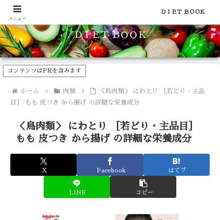
食品のカロリーや糖質などの栄養素がわかる！健康やダイエットに
ＤＩＥＴ ＢＯＯＫ
メニュー
ＤＩＥＴ ＢＯＯＫ
コンテンツはPRを含みます
ホーム
肉類
＜鳥肉類＞ にわとり ［若どり・主品
目］ もも 皮つき から揚げ の詳細な栄養成分
＜鳥肉類＞ にわとり ［若どり・主品目］
もも 皮つき から揚げ の詳細な栄養成分
X
Facebook
はてブ
LINE
コピー