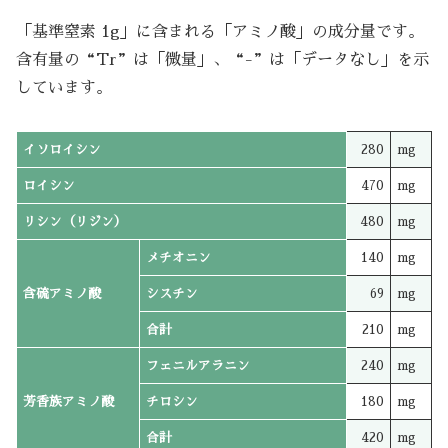
「基準窒素 1g」に含まれる「アミノ酸」の成分量です。
含有量の“Tr”は「微量」、“-”は「データなし」を示
しています。
イソロイシン
280
mg
ロイシン
470
mg
リシン（リジン）
480
mg
メチオニン
140
mg
含硫アミノ酸
シスチン
69
mg
合計
210
mg
フェニルアラニン
240
mg
芳香族アミノ酸
チロシン
180
mg
合計
420
mg