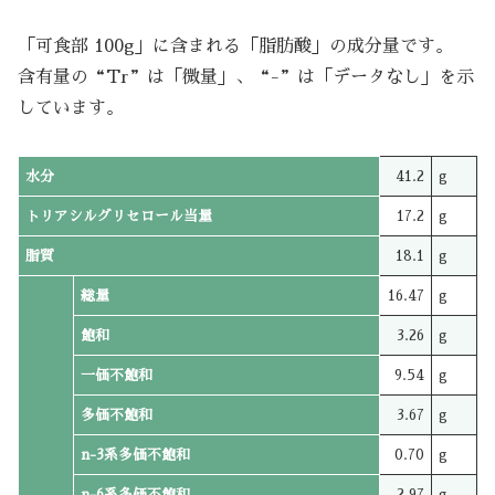
「可食部 100g」に含まれる「脂肪酸」の成分量です。
含有量の“Tr”は「微量」、“-”は「データなし」を示
しています。
水分
41.2
g
トリアシルグリセロール当量
17.2
g
脂質
18.1
g
総量
16.47
g
飽和
3.26
g
一価不飽和
9.54
g
多価不飽和
3.67
g
n-3系多価不飽和
0.70
g
n-6系多価不飽和
2.97
g