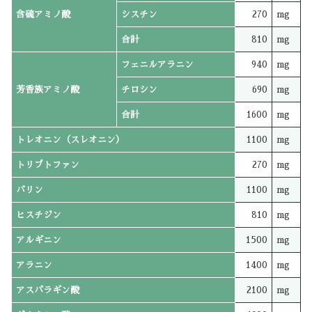
含硫アミノ酸
シスチン
270
mg
合計
810
mg
フェニルアラニン
940
mg
芳香族アミノ酸
チロシン
690
mg
合計
1600
mg
トレオニン（スレオニン）
1100
mg
トリプトファン
270
mg
バリン
1100
mg
ヒスチジン
810
mg
アルギニン
1500
mg
アラニン
1400
mg
アスパラギン酸
2100
mg