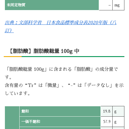
未同定物質
–
mg
出典：文部科学省 日本食品標準成分表2020年版（八
訂）
【脂肪酸】脂肪酸総量 100g 中
「脂肪酸総量 100g」に含まれる「脂肪酸」の成分量で
す。
含有量の“Tr”は「微量」、“-”は「データなし」を示
しています。
飽和
19.8
g
一価不飽和
57.9
g