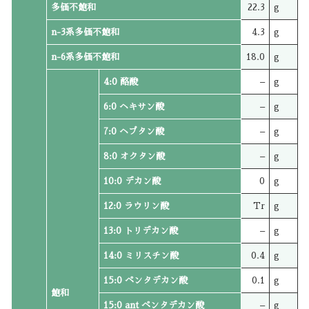
多価不飽和
22.3
g
n-3系多価不飽和
4.3
g
n-6系多価不飽和
18.0
g
4:0 酪酸
–
g
6:0 ヘキサン酸
–
g
7:0 ヘプタン酸
–
g
8:0 オクタン酸
–
g
10:0 デカン酸
0
g
12:0 ラウリン酸
Tr
g
13:0 トリデカン酸
–
g
14:0 ミリスチン酸
0.4
g
15:0 ペンタデカン酸
0.1
g
飽和
15:0 ant ペンタデカン酸
–
g