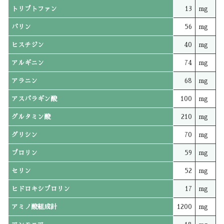
トリプトファン
13
mg
バリン
56
mg
ヒスチジン
40
mg
アルギニン
74
mg
アラニン
68
mg
アスパラギン酸
100
mg
グルタミン酸
210
mg
グリシン
70
mg
プロリン
59
mg
セリン
52
mg
ヒドロキシプロリン
17
mg
アミノ酸組成計
1200
mg