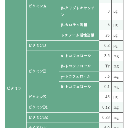
ビタミンA
β-クリプトキサンチ
3
μg
ン
β-カロテン当量
6
μg
レチノール活性当量
28
μg
ビタミンD
0.2
μg
α-トコフェロール
2.5
mg
β-トコフェロール
Tr
mg
ビタミンE
γ-トコフェロール
3.6
mg
δ-トコフェロール
0.1
mg
ビタミン
ビタミンK
45
μg
ビタミンB1
0.12
mg
ビタミンB2
0.23
mg
ナイアシン
6.0
mg