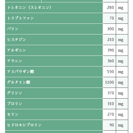
トレオニン（スレオニン）
280
mg
トリプトファン
70
mg
バリン
300
mg
ヒスチジン
210
mg
アルギニン
390
mg
アラニン
360
mg
アスパラギン酸
550
mg
グルタミン酸
1100
mg
グリシン
370
mg
プロリン
310
mg
セリン
270
mg
ヒドロキシプロリン
90
mg