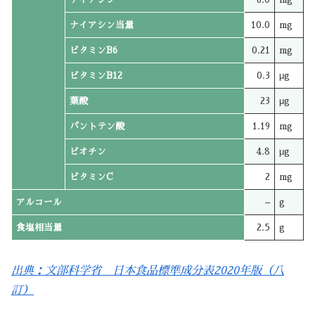
ナイアシン当量
10.0
mg
ビタミンB6
0.21
mg
ビタミンB12
0.3
μg
葉酸
23
μg
パントテン酸
1.19
mg
ビオチン
4.8
μg
ビタミンC
2
mg
アルコール
–
g
食塩相当量
2.5
g
出典：文部科学省 日本食品標準成分表2020年版（八
訂）