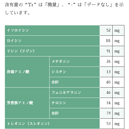
含有量の“Tr”は「微量」、“-”は「データなし」を示
しています。
イソロイシン
52
mg
ロイシン
88
mg
リシン（リジン）
91
mg
メチオニン
26
mg
含硫アミノ酸
シスチン
13
mg
合計
40
mg
フェニルアラニン
46
mg
芳香族アミノ酸
チロシン
34
mg
合計
79
mg
トレオニン（スレオニン）
53
mg