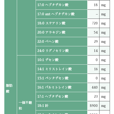
17:0 ヘプタデカン酸
18
mg
17:0 ant ヘプタデカン酸
–
mg
18:0 ステアリン酸
720
mg
20:0 アラキジン酸
54
mg
22:0 ベヘン酸
29
mg
24:0 リグノセリン酸
14
mg
10:1 デセン酸
0
mg
14:1 ミリストレイン酸
16
mg
15:1 ペンタデセン酸
0
mg
脂肪
16:1 パルミトレイン酸
440
mg
酸
17:1 ヘプタデセン酸
23
mg
一価不飽
18:1 計
8900
mg
和