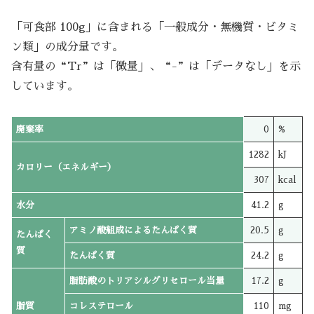
「可食部 100g」に含まれる「一般成分・無機質・ビタミ
ン類」の成分量です。
含有量の“Tr”は「微量」、“-”は「データなし」を示
しています。
廃棄率
0
%
1282
kJ
カロリー（エネルギー）
307
kcal
水分
41.2
g
アミノ酸組成によるたんぱく質
20.5
g
たんぱく
質
たんぱく質
24.2
g
脂肪酸のトリアシルグリセロール当量
17.2
g
脂質
コレステロール
110
mg