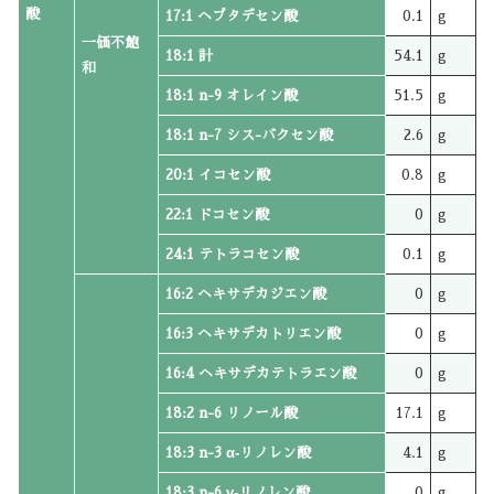
酸
17:1 ヘプタデセン酸
0.1
g
一価不飽
18:1 計
54.1
g
和
18:1 n-9 オレイン酸
51.5
g
18:1 n-7 シス-バクセン酸
2.6
g
20:1 イコセン酸
0.8
g
22:1 ドコセン酸
0
g
24:1 テトラコセン酸
0.1
g
16:2 ヘキサデカジエン酸
0
g
16:3 ヘキサデカトリエン酸
0
g
16:4 ヘキサデカテトラエン酸
0
g
18:2 n-6 リノール酸
17.1
g
18:3 n-3 α‐リノレン酸
4.1
g
18:3 n-6 γ‐リノレン酸
0
g