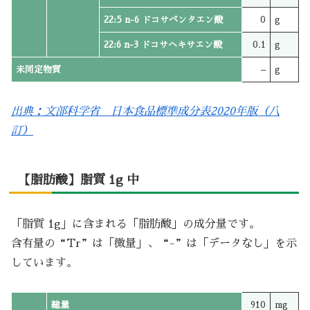
22:5 n-6 ドコサペンタエン酸
0
g
22:6 n-3 ドコサヘキサエン酸
0.1
g
未同定物質
–
g
出典：文部科学省 日本食品標準成分表2020年版（八
訂）
【脂肪酸】脂質 1g 中
「脂質 1g」に含まれる「脂肪酸」の成分量です。
含有量の“Tr”は「微量」、“-”は「データなし」を示
しています。
総量
910
mg