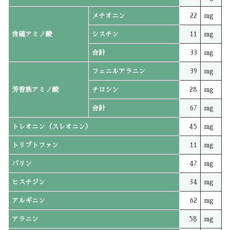
メチオニン
22
mg
含硫アミノ酸
シスチン
11
mg
合計
33
mg
フェニルアラニン
39
mg
芳香族アミノ酸
チロシン
28
mg
合計
67
mg
トレオニン（スレオニン）
45
mg
トリプトファン
11
mg
バリン
47
mg
ヒスチジン
34
mg
アルギニン
62
mg
アラニン
58
mg