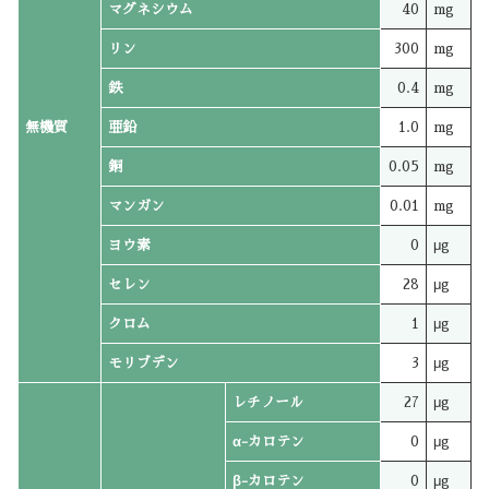
マグネシウム
40
mg
リン
300
mg
鉄
0.4
mg
無機質
亜鉛
1.0
mg
銅
0.05
mg
マンガン
0.01
mg
ヨウ素
0
μg
セレン
28
μg
クロム
1
μg
モリブデン
3
μg
レチノール
27
μg
α-カロテン
0
μg
β-カロテン
0
μg