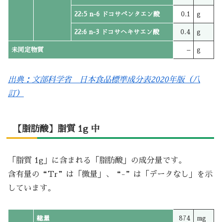
22:5 n-6 ドコサペンタエン酸
0.1
g
22:6 n-3 ドコサヘキサエン酸
0.4
g
未同定物質
–
g
出典：文部科学省 日本食品標準成分表2020年版（八
訂）
【脂肪酸】脂質 1g 中
「脂質 1g」に含まれる「脂肪酸」の成分量です。
含有量の“Tr”は「微量」、“-”は「データなし」を示
しています。
総量
874
mg