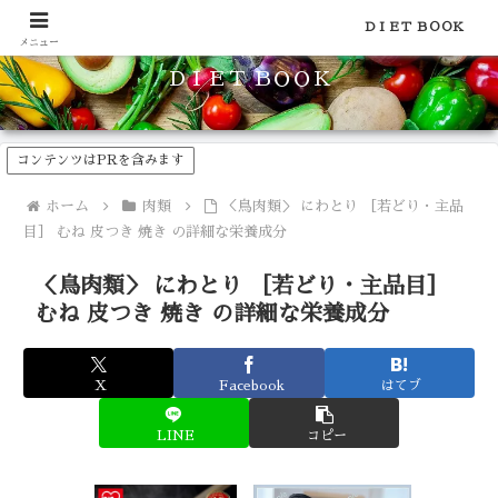
食品のカロリーや糖質などの栄養素がわかる！健康やダイエットに
ＤＩＥＴ ＢＯＯＫ
メニュー
ＤＩＥＴ ＢＯＯＫ
コンテンツはPRを含みます
ホーム
肉類
＜鳥肉類＞ にわとり ［若どり・主品
目］ むね 皮つき 焼き の詳細な栄養成分
＜鳥肉類＞ にわとり ［若どり・主品目］
むね 皮つき 焼き の詳細な栄養成分
X
Facebook
はてブ
LINE
コピー