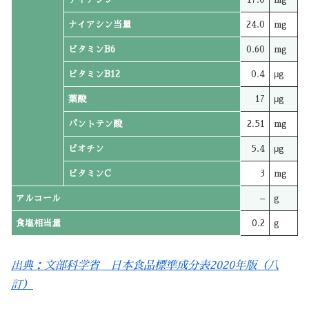
ナイアシン当量
24.0
mg
ビタミンB6
0.60
mg
ビタミンB12
0.4
μg
葉酸
17
μg
パントテン酸
2.51
mg
ビオチン
5.4
μg
ビタミンC
3
mg
アルコール
–
g
食塩相当量
0.2
g
出典：文部科学省 日本食品標準成分表2020年版（八
訂）