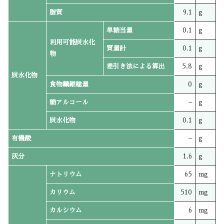
脂質
9.1
g
単糖当量
0.1
g
利用可能炭水化
質量計
0.1
g
物
差引き法による算出
5.8
g
炭水化物
食物繊維総量
0
g
糖アルコール
–
g
炭水化物
0.1
g
有機酸
–
g
灰分
1.6
g
ナトリウム
65
mg
カリウム
510
mg
カルシウム
6
mg