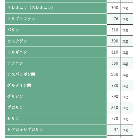
トレオニン（スレオニン）
300
mg
トリプトファン
76
mg
バリン
310
mg
ヒスチジン
300
mg
アルギニン
410
mg
アラニン
360
mg
アスパラギン酸
580
mg
グルタミン酸
920
mg
グリシン
290
mg
プロリン
240
mg
セリン
270
mg
ヒドロキシプロリン
37
mg