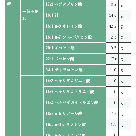
酸
17:1 ヘプタデセン酸
0.2
g
一価不飽
18:1 計
44.6
g
和
18:1 n-9 オレイン酸
42.2
g
18:1 n-7 シス-バクセン酸
2.3
g
20:1 イコセン酸
0.5
g
22:1 ドコセン酸
Tr
g
24:1 テトラコセン酸
0
g
16:2 ヘキサデカジエン酸
0
g
16:3 ヘキサデカトリエン酸
0
g
16:4 ヘキサデカテトラエン酸
0
g
18:2 n-6 リノール酸
17.2
g
18:3 n-3 α‐リノレン酸
1.5
g
18:3 n-6 γ‐リノレン酸
0
g