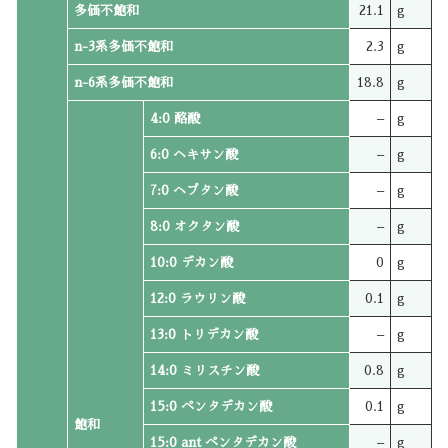
多価不飽和
21.1
g
n-3系多価不飽和
2.3
g
n-6系多価不飽和
18.8
g
4:0 酪酸
–
g
6:0 ヘキサン酸
–
g
7:0 ヘプタン酸
–
g
8:0 オクタン酸
–
g
10:0 デカン酸
0
g
12:0 ラウリン酸
0.1
g
13:0 トリデカン酸
–
g
14:0 ミリスチン酸
0.8
g
15:0 ペンタデカン酸
0.1
g
飽和
15:0 ant ペンタデカン酸
–
g