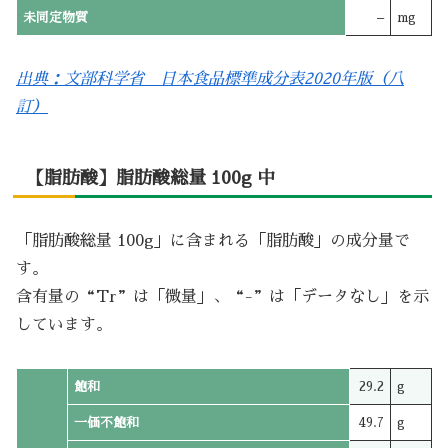
未同定物質
–
mg
出典：文部科学省 日本食品標準成分表2020年版（八
訂）
【脂肪酸】脂肪酸総量 100g 中
「脂肪酸総量 100g」に含まれる「脂肪酸」の成分量で
す。
含有量の“Tr”は「微量」、“-”は「データなし」を示
しています。
飽和
29.2
g
一価不飽和
49.7
g