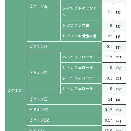
ビタミンA
β-クリプトキサンチ
Tr
μg
ン
β-カロテン当量
0
μg
レチノール活性当量
27
μg
ビタミンD
0.1
μg
α-トコフェロール
0.5
mg
β-トコフェロール
0
mg
ビタミンE
γ-トコフェロール
0.1
mg
δ-トコフェロール
0
mg
ビタミン
ビタミンK
44
μg
ビタミンB1
0.12
mg
ビタミンB2
0.17
mg
ナイアシン
17.0
mg