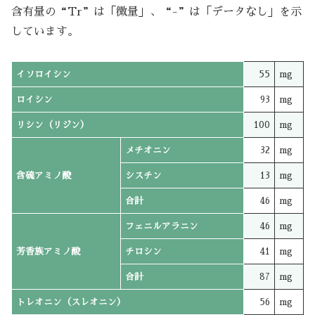
含有量の“Tr”は「微量」、“-”は「データなし」を示
しています。
イソロイシン
55
mg
ロイシン
93
mg
リシン（リジン）
100
mg
メチオニン
32
mg
含硫アミノ酸
シスチン
13
mg
合計
46
mg
フェニルアラニン
46
mg
芳香族アミノ酸
チロシン
41
mg
合計
87
mg
トレオニン（スレオニン）
56
mg