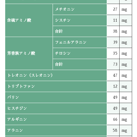
メチオニン
27
mg
含硫アミノ酸
シスチン
11
mg
合計
38
mg
フェニルアラニン
39
mg
芳香族アミノ酸
チロシン
35
mg
合計
73
mg
トレオニン（スレオニン）
47
mg
トリプトファン
12
mg
バリン
49
mg
ヒスチジン
49
mg
アルギニン
66
mg
アラニン
58
mg