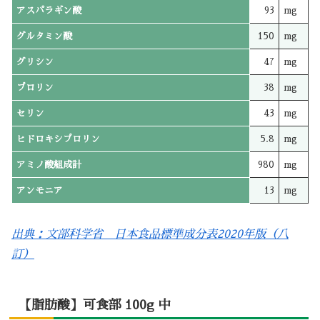
アスパラギン酸
93
mg
グルタミン酸
150
mg
グリシン
47
mg
プロリン
38
mg
セリン
43
mg
ヒドロキシプロリン
5.8
mg
アミノ酸組成計
980
mg
アンモニア
13
mg
出典：文部科学省 日本食品標準成分表2020年版（八
訂）
【脂肪酸】可食部 100g 中