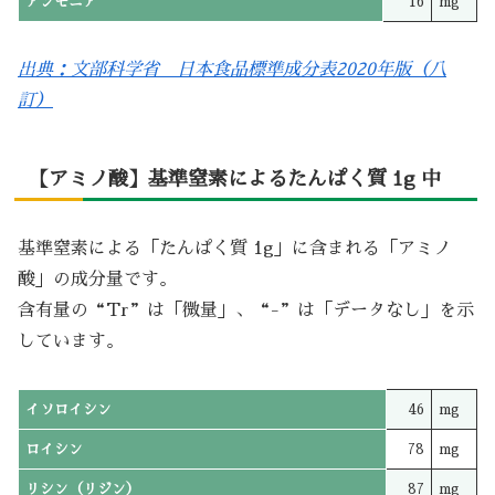
アンモニア
16
mg
出典：文部科学省 日本食品標準成分表2020年版（八
訂）
【アミノ酸】基準窒素によるたんぱく質 1g 中
基準窒素による「たんぱく質 1g」に含まれる「アミノ
酸」の成分量です。
含有量の“Tr”は「微量」、“-”は「データなし」を示
しています。
イソロイシン
46
mg
ロイシン
78
mg
リシン（リジン）
87
mg