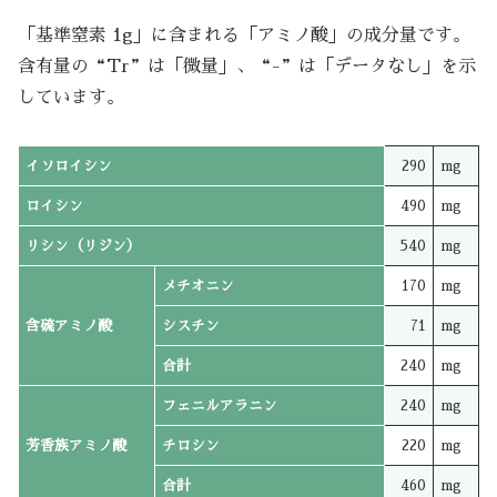
「基準窒素 1g」に含まれる「アミノ酸」の成分量です。
含有量の“Tr”は「微量」、“-”は「データなし」を示
しています。
イソロイシン
290
mg
ロイシン
490
mg
リシン（リジン）
540
mg
メチオニン
170
mg
含硫アミノ酸
シスチン
71
mg
合計
240
mg
フェニルアラニン
240
mg
芳香族アミノ酸
チロシン
220
mg
合計
460
mg