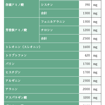
含硫アミノ酸
シスチン
390
mg
合計
1300
mg
フェニルアラニン
1300
mg
芳香族アミノ酸
チロシン
1200
mg
合計
2500
mg
トレオニン（スレオニン）
1600
mg
トリプトファン
420
mg
バリン
1700
mg
ヒスチジン
1700
mg
アルギニン
2300
mg
アラニン
2000
mg
アスパラギン酸
3200
mg