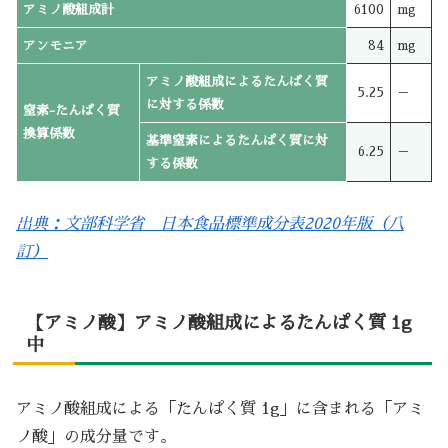
アミノ酸組成計
6100
mg
アンモニア
84
mg
アミノ酸組成によるたんぱく質
5.25
－
に対する係数
窒素-たんぱく質
換算係数
基準窒素によるたんぱく質に対
6.25
－
する係数
出典：文部科学省 日本食品標準成分表2020年版（八
訂）
【アミノ酸】アミノ酸組成によるたんぱく質 1g
中
アミノ酸組成による「たんぱく質 1g」に含まれる「アミ
ノ酸」の成分量です。