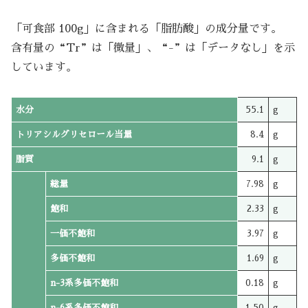
「可食部 100g」に含まれる「脂肪酸」の成分量です。
含有量の“Tr”は「微量」、“-”は「データなし」を示
しています。
水分
55.1
g
トリアシルグリセロール当量
8.4
g
脂質
9.1
g
総量
7.98
g
飽和
2.33
g
一価不飽和
3.97
g
多価不飽和
1.69
g
n-3系多価不飽和
0.18
g
n-6系多価不飽和
1.50
g