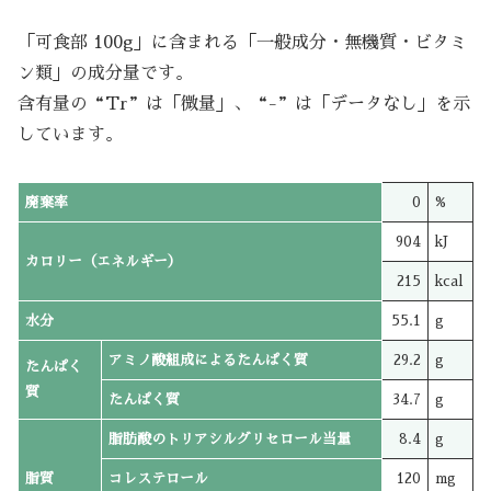
「可食部 100g」に含まれる「一般成分・無機質・ビタミ
ン類」の成分量です。
含有量の“Tr”は「微量」、“-”は「データなし」を示
しています。
廃棄率
0
%
904
kJ
カロリー（エネルギー）
215
kcal
水分
55.1
g
アミノ酸組成によるたんぱく質
29.2
g
たんぱく
質
たんぱく質
34.7
g
脂肪酸のトリアシルグリセロール当量
8.4
g
脂質
コレステロール
120
mg