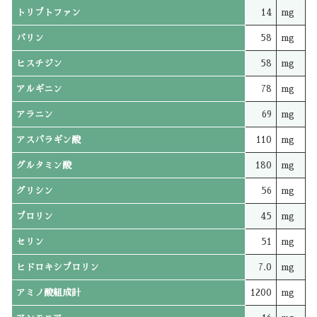
トリプトファン
14
mg
バリン
58
mg
ヒスチジン
58
mg
アルギニン
78
mg
アラニン
69
mg
アスパラギン酸
110
mg
グルタミン酸
180
mg
グリシン
56
mg
プロリン
45
mg
セリン
51
mg
ヒドロキシプロリン
7.0
mg
アミノ酸組成計
1200
mg