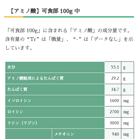
【アミノ酸】可食部 100g 中
「可食部 100g」に含まれる「アミノ酸」の成分量です。
含有量の“Tr”は「微量」、“-”は「データなし」を示
しています。
水分
55.1
g
アミノ酸組成によるたんぱく質
29.2
g
たんぱく質
34.7
g
イソロイシン
1600
mg
ロイシン
2700
mg
リシン（リジン）
3000
mg
メチオニン
940
mg