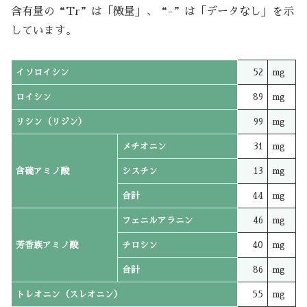
含有量の“Tr”は「微量」、“-”は「データなし」を示
しています。
イソロイシン
52
mg
ロイシン
89
mg
リシン（リジン）
99
mg
メチオニン
31
mg
含硫アミノ酸
シスチン
13
mg
合計
44
mg
フェニルアラニン
46
mg
芳香族アミノ酸
チロシン
40
mg
合計
86
mg
トレオニン（スレオニン）
55
mg