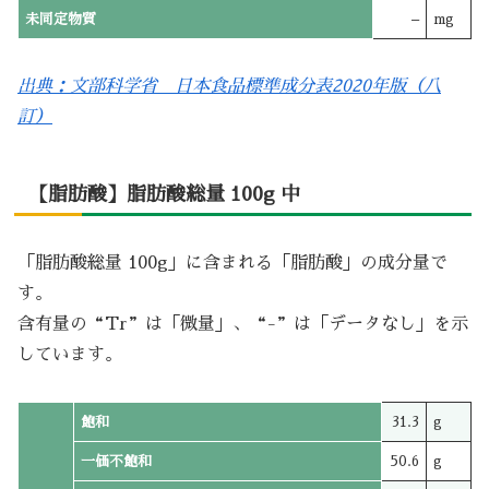
未同定物質
–
mg
出典：文部科学省 日本食品標準成分表2020年版（八
訂）
【脂肪酸】脂肪酸総量 100g 中
「脂肪酸総量 100g」に含まれる「脂肪酸」の成分量で
す。
含有量の“Tr”は「微量」、“-”は「データなし」を示
しています。
飽和
31.3
g
一価不飽和
50.6
g