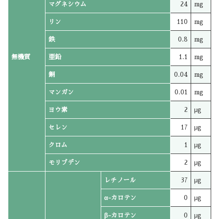
マグネシウム
24
mg
リン
110
mg
鉄
0.8
mg
無機質
亜鉛
1.1
mg
銅
0.04
mg
マンガン
0.01
mg
ヨウ素
2
μg
セレン
17
μg
クロム
1
μg
モリブデン
2
μg
レチノール
37
μg
α-カロテン
0
μg
β-カロテン
0
μg