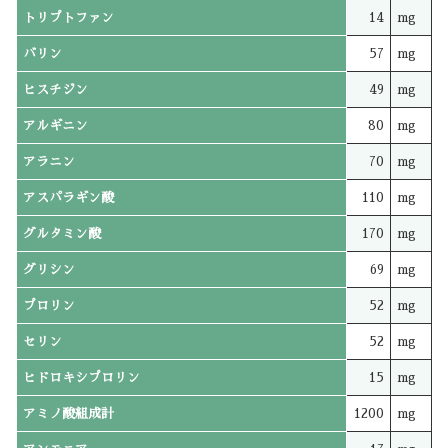
トリプトファン
14
mg
バリン
57
mg
ヒスチジン
49
mg
アルギニン
80
mg
アラニン
70
mg
アスパラギン酸
110
mg
グルタミン酸
170
mg
グリシン
69
mg
プロリン
52
mg
セリン
52
mg
ヒドロキシプロリン
15
mg
アミノ酸組成計
1200
mg