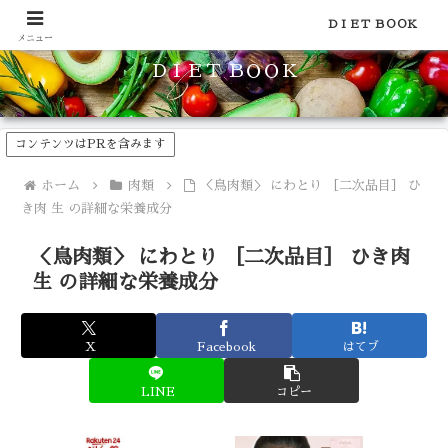
食品のカロリーや糖質などの栄養素がわかる！健康やダイエットに
ＤＩＥＴ ＢＯＯＫ
メニュー
ＤＩＥＴ ＢＯＯＫ
コンテンツはPRを含みます
ホーム
肉類
＜鳥肉類＞ にわとり ［二次品目］ ひ
き肉 生 の詳細な栄養成分
＜鳥肉類＞ にわとり ［二次品目］ ひき肉
生 の詳細な栄養成分
X
Facebook
はてブ
LINE
コピー