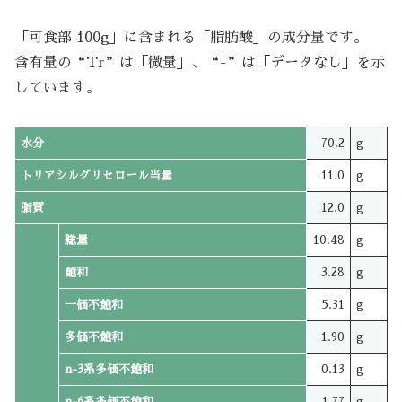
「可食部 100g」に含まれる「脂肪酸」の成分量です。
含有量の“Tr”は「微量」、“-”は「データなし」を示
しています。
水分
70.2
g
トリアシルグリセロール当量
11.0
g
脂質
12.0
g
総量
10.48
g
飽和
3.28
g
一価不飽和
5.31
g
多価不飽和
1.90
g
n-3系多価不飽和
0.13
g
n-6系多価不飽和
1.77
g