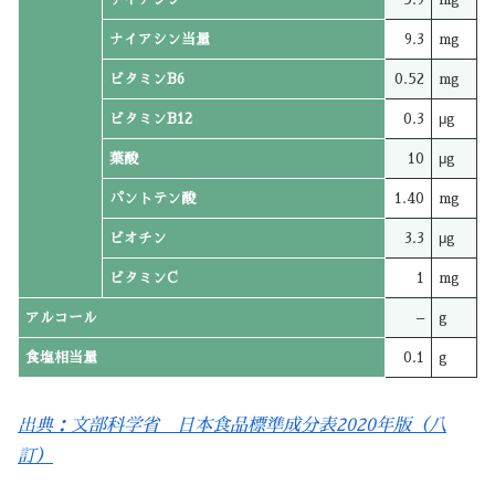
ナイアシン当量
9.3
mg
ビタミンB6
0.52
mg
ビタミンB12
0.3
μg
葉酸
10
μg
パントテン酸
1.40
mg
ビオチン
3.3
μg
ビタミンC
1
mg
アルコール
–
g
食塩相当量
0.1
g
出典：文部科学省 日本食品標準成分表2020年版（八
訂）