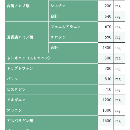
含硫アミノ酸
シスチン
200
mg
合計
640
mg
フェニルアラニン
670
mg
芳香族アミノ酸
チロシン
590
mg
合計
1300
mg
トレオニン（スレオニン）
800
mg
トリプトファン
200
mg
バリン
830
mg
ヒスチジン
710
mg
アルギニン
1200
mg
アラニン
1000
mg
アスパラギン酸
1600
mg