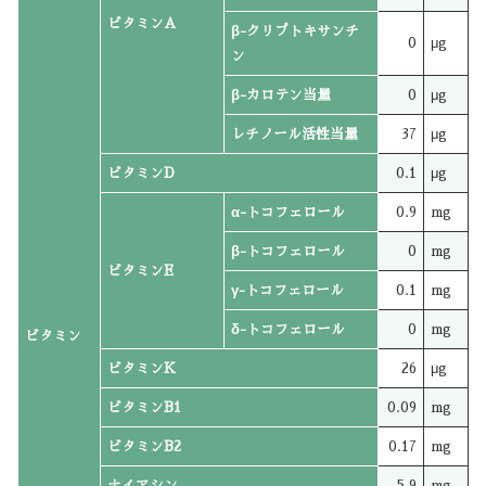
ビタミンA
β-クリプトキサンチ
0
μg
ン
β-カロテン当量
0
μg
レチノール活性当量
37
μg
ビタミンD
0.1
μg
α-トコフェロール
0.9
mg
β-トコフェロール
0
mg
ビタミンE
γ-トコフェロール
0.1
mg
δ-トコフェロール
0
mg
ビタミン
ビタミンK
26
μg
ビタミンB1
0.09
mg
ビタミンB2
0.17
mg
ナイアシン
5.9
mg