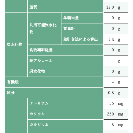
脂質
12.0
g
単糖当量
0
g
利用可能炭水化
質量計
0
g
物
差引き法による算出
3.4
g
炭水化物
食物繊維総量
0
g
糖アルコール
–
g
炭水化物
0
g
有機酸
–
g
灰分
0.8
g
ナトリウム
55
mg
カリウム
250
mg
カルシウム
8
mg