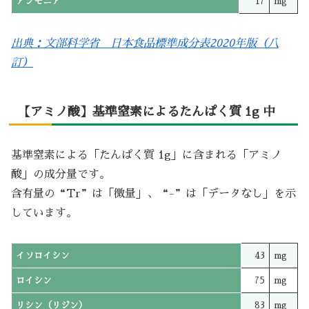
アンモニア
17
mg
出典：文部科学省 日本食品標準成分表2020年版（八
訂）
【アミノ酸】基準窒素によるたんぱく質 1g 中
基準窒素による「たんぱく質 1g」に含まれる「アミノ
酸」の成分量です。
含有量の“Tr”は「微量」、“-”は「データなし」を示
しています。
イソロイシン
43
mg
ロイシン
75
mg
リシン（リジン）
83
mg