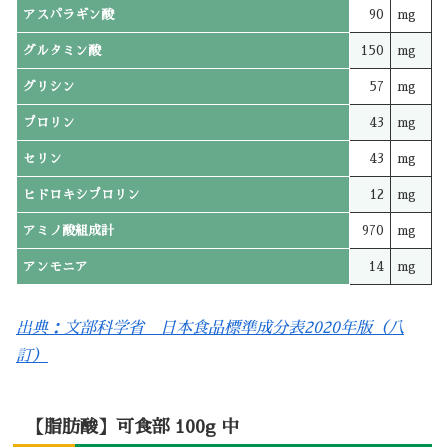
アスパラギン酸
90
mg
グルタミン酸
150
mg
グリシン
57
mg
プロリン
43
mg
セリン
43
mg
ヒドロキシプロリン
12
mg
アミノ酸組成計
970
mg
アンモニア
14
mg
出典：文部科学省 日本食品標準成分表2020年版（八
訂）
【脂肪酸】可食部 100g 中