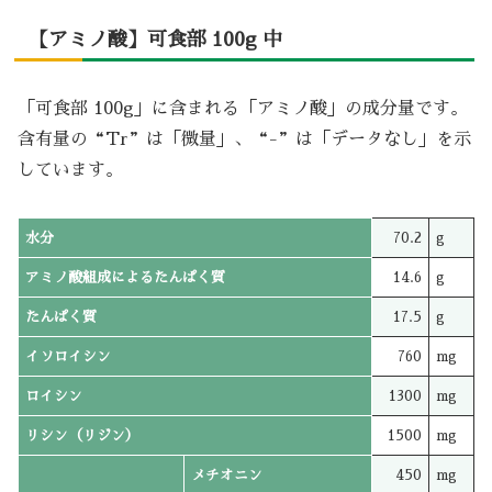
【アミノ酸】可食部 100g 中
「可食部 100g」に含まれる「アミノ酸」の成分量です。
含有量の“Tr”は「微量」、“-”は「データなし」を示
しています。
水分
70.2
g
アミノ酸組成によるたんぱく質
14.6
g
たんぱく質
17.5
g
イソロイシン
760
mg
ロイシン
1300
mg
リシン（リジン）
1500
mg
メチオニン
450
mg