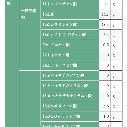
酸
17:1 ヘプタデセン酸
0.1
g
一価不飽
18:1 計
44.7
g
和
18:1 n-9 オレイン酸
42.4
g
18:1 n-7 シス-バクセン酸
2.4
g
20:1 イコセン酸
0.5
g
22:1 ドコセン酸
0
g
24:1 テトラコセン酸
0
g
16:2 ヘキサデカジエン酸
0
g
16:3 ヘキサデカトリエン酸
0
g
16:4 ヘキサデカテトラエン酸
0
g
18:2 n-6 リノール酸
15.5
g
18:3 n-3 α‐リノレン酸
1.0
g
18:3 n-6 γ‐リノレン酸
0
g