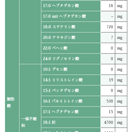
17:0 ヘプタデカン酸
18
mg
17:0 ant ヘプタデカン酸
–
mg
18:0 ステアリン酸
720
mg
20:0 アラキジン酸
7
mg
22:0 ベヘン酸
0
mg
24:0 リグノセリン酸
0
mg
10:1 デセン酸
0
mg
14:1 ミリストレイン酸
19
mg
15:1 ペンタデセン酸
0
mg
脂肪
16:1 パルミトレイン酸
530
mg
酸
17:1 ヘプタデセン酸
15
mg
一価不飽
18:1 計
4700
mg
和