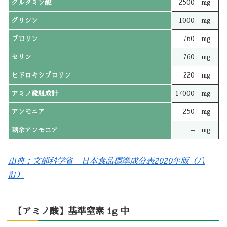
グルタミン酸
2500
mg
グリシン
1000
mg
プロリン
760
mg
セリン
760
mg
ヒドロキシプロリン
220
mg
アミノ酸組成計
17000
mg
アンモニア
250
mg
剰余アンモニア
–
mg
出典：文部科学省 日本食品標準成分表2020年版（八
訂）
【アミノ酸】基準窒素 1g 中