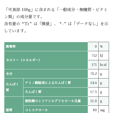
「可食部 100g」に含まれる「一般成分・無機質・ビタミ
ン類」の成分量です。
含有量の“Tr”は「微量」、“-”は「データなし」を示
しています。
廃棄率
0
%
712
kJ
カロリー（エネルギー）
171
kcal
水分
70.2
g
アミノ酸組成によるたんぱく質
14.6
g
たんぱく
質
たんぱく質
17.5
g
脂肪酸のトリアシルグリセロール当量
11.0
g
脂質
コレステロール
80
mg