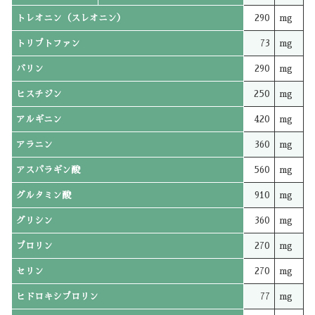
トレオニン（スレオニン）
290
mg
トリプトファン
73
mg
バリン
290
mg
ヒスチジン
250
mg
アルギニン
420
mg
アラニン
360
mg
アスパラギン酸
560
mg
グルタミン酸
910
mg
グリシン
360
mg
プロリン
270
mg
セリン
270
mg
ヒドロキシプロリン
77
mg