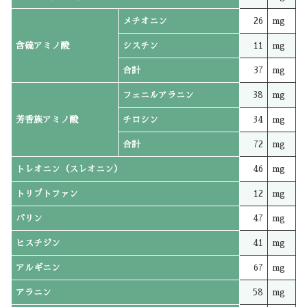
メチオニン
26
mg
含硫アミノ酸
シスチン
11
mg
合計
37
mg
フェニルアラニン
38
mg
芳香族アミノ酸
チロシン
34
mg
合計
72
mg
トレオニン（スレオニン）
46
mg
トリプトファン
12
mg
バリン
47
mg
ヒスチジン
41
mg
アルギニン
67
mg
アラニン
58
mg