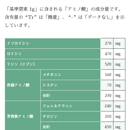
「基準窒素 1g」に含まれる「アミノ酸」の成分量です。
含有量の“Tr”は「微量」、“-”は「データなし」を示
しています。
イソロイシン
270
mg
ロイシン
470
mg
リシン（リジン）
520
mg
メチオニン
160
mg
含硫アミノ酸
シスチン
70
mg
合計
230
mg
フェニルアラニン
240
mg
芳香族アミノ酸
チロシン
210
mg
合計
450
mg