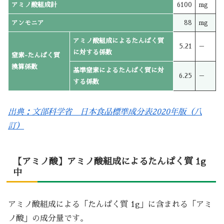
アミノ酸組成計
6100
mg
アンモニア
88
mg
アミノ酸組成によるたんぱく質
5.21
－
に対する係数
窒素-たんぱく質
換算係数
基準窒素によるたんぱく質に対
6.25
－
する係数
出典：文部科学省 日本食品標準成分表2020年版（八
訂）
【アミノ酸】アミノ酸組成によるたんぱく質 1g
中
アミノ酸組成による「たんぱく質 1g」に含まれる「アミ
ノ酸」の成分量です。