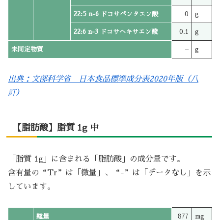
22:5 n-6 ドコサペンタエン酸
0
g
22:6 n-3 ドコサヘキサエン酸
0.1
g
未同定物質
–
g
出典：文部科学省 日本食品標準成分表2020年版（八
訂）
【脂肪酸】脂質 1g 中
「脂質 1g」に含まれる「脂肪酸」の成分量です。
含有量の“Tr”は「微量」、“-”は「データなし」を示
しています。
総量
877
mg