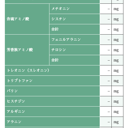
メチオニン
–
mg
含硫アミノ酸
シスチン
–
mg
合計
–
mg
フェニルアラニン
–
mg
芳香族アミノ酸
チロシン
–
mg
合計
–
mg
トレオニン（スレオニン）
–
mg
トリプトファン
–
mg
バリン
–
mg
ヒスチジン
–
mg
アルギニン
–
mg
アラニン
–
mg