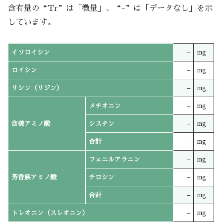
含有量の“Tr”は「微量」、“-”は「データなし」を示
しています。
イソロイシン
–
mg
ロイシン
–
mg
リシン（リジン）
–
mg
メチオニン
–
mg
含硫アミノ酸
シスチン
–
mg
合計
–
mg
フェニルアラニン
–
mg
芳香族アミノ酸
チロシン
–
mg
合計
–
mg
トレオニン（スレオニン）
–
mg