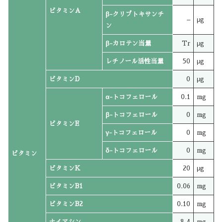
ビタミンA
β-クリプトキサンチ
–
μg
ン
β-カロテン当量
Tr
μg
レチノール活性当量
50
μg
ビタミンD
0
μg
α-トコフェロール
0.1
mg
β-トコフェロール
0
mg
ビタミンE
γ-トコフェロール
0
mg
δ-トコフェロール
0
mg
ビタミン
ビタミンK
20
μg
ビタミンB1
0.06
mg
ビタミンB2
0.10
mg
ナイアシン
8.4
mg