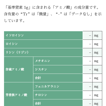
「基準窒素 1g」に含まれる「アミノ酸」の成分量です。
含有量の“Tr”は「微量」、“-”は「データなし」を示
しています。
イソロイシン
–
mg
ロイシン
–
mg
リシン（リジン）
–
mg
メチオニン
–
mg
含硫アミノ酸
シスチン
–
mg
合計
–
mg
フェニルアラニン
–
mg
芳香族アミノ酸
チロシン
–
mg
合計
–
mg