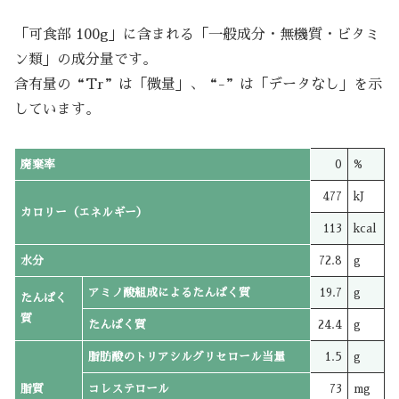
「可食部 100g」に含まれる「一般成分・無機質・ビタミ
ン類」の成分量です。
含有量の“Tr”は「微量」、“-”は「データなし」を示
しています。
廃棄率
0
%
477
kJ
カロリー（エネルギー）
113
kcal
水分
72.8
g
アミノ酸組成によるたんぱく質
19.7
g
たんぱく
質
たんぱく質
24.4
g
脂肪酸のトリアシルグリセロール当量
1.5
g
脂質
コレステロール
73
mg