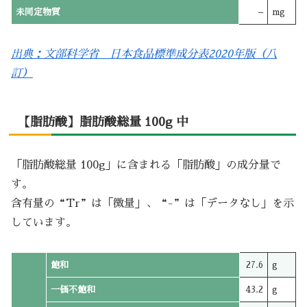
未同定物質
–
mg
出典：文部科学省 日本食品標準成分表2020年版（八
訂）
【脂肪酸】脂肪酸総量 100g 中
「脂肪酸総量 100g」に含まれる「脂肪酸」の成分量で
す。
含有量の“Tr”は「微量」、“-”は「データなし」を示
しています。
飽和
27.6
g
一価不飽和
43.2
g