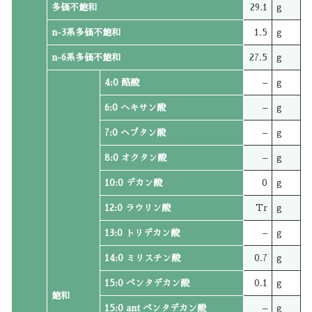
多価不飽和
29.1
g
n-3系多価不飽和
1.5
g
n-6系多価不飽和
27.5
g
4:0 酪酸
–
g
6:0 ヘキサン酸
–
g
7:0 ヘプタン酸
–
g
8:0 オクタン酸
–
g
10:0 デカン酸
0
g
12:0 ラウリン酸
Tr
g
13:0 トリデカン酸
–
g
14:0 ミリスチン酸
0.7
g
15:0 ペンタデカン酸
0.1
g
飽和
15:0 ant ペンタデカン酸
–
g