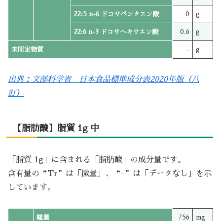
22:5 n-6 ドコサペンタエン酸
0
g
22:6 n-3 ドコサヘキサエン酸
0.6
g
未同定物質
–
g
出典：文部科学省 日本食品標準成分表2020年版（八
訂）
【脂肪酸】脂質 1g 中
「脂質 1g」に含まれる「脂肪酸」の成分量です。
含有量の“Tr”は「微量」、“-”は「データなし」を示
しています。
総量
756
mg