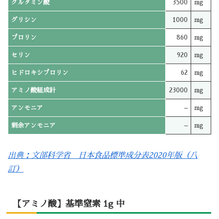
グルタミン酸
3500
mg
グリシン
1000
mg
プロリン
860
mg
セリン
920
mg
ヒドロキシプロリン
62
mg
アミノ酸組成計
23000
mg
アンモニア
–
mg
剰余アンモニア
–
mg
出典：文部科学省 日本食品標準成分表2020年版（八
訂）
【アミノ酸】基準窒素 1g 中