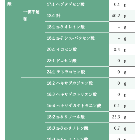
酸
17:1 ヘプタデセン酸
0.1
g
一価不飽
18:1 計
40.2
g
和
18:1 n-9 オレイン酸
–
g
18:1 n-7 シス-バクセン酸
–
g
20:1 イコセン酸
0.4
g
22:1 ドコセン酸
0
g
24:1 テトラコセン酸
0
g
16:2 ヘキサデカジエン酸
0
g
16:3 ヘキサデカトリエン酸
0
g
16:4 ヘキサデカテトラエン酸
0.1
g
18:2 n-6 リノール酸
23.3
g
18:3 n-3 α‐リノレン酸
0.7
g
18:3 n-6 γ‐リノレン酸
0
g