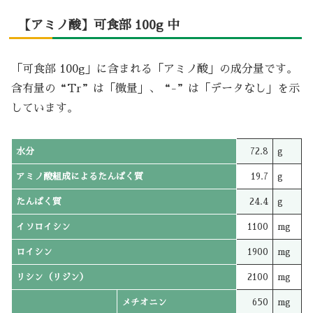
【アミノ酸】可食部 100g 中
「可食部 100g」に含まれる「アミノ酸」の成分量です。
含有量の“Tr”は「微量」、“-”は「データなし」を示
しています。
水分
72.8
g
アミノ酸組成によるたんぱく質
19.7
g
たんぱく質
24.4
g
イソロイシン
1100
mg
ロイシン
1900
mg
リシン（リジン）
2100
mg
メチオニン
650
mg