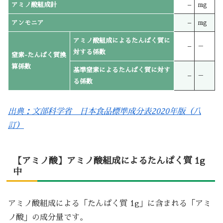
アミノ酸組成計
–
mg
アンモニア
–
mg
アミノ酸組成によるたんぱく質に
–
－
対する係数
窒素-たんぱく質換
算係数
基準窒素によるたんぱく質に対す
–
－
る係数
出典：文部科学省 日本食品標準成分表2020年版（八
訂）
【アミノ酸】アミノ酸組成によるたんぱく質 1g
中
アミノ酸組成による「たんぱく質 1g」に含まれる「アミ
ノ酸」の成分量です。