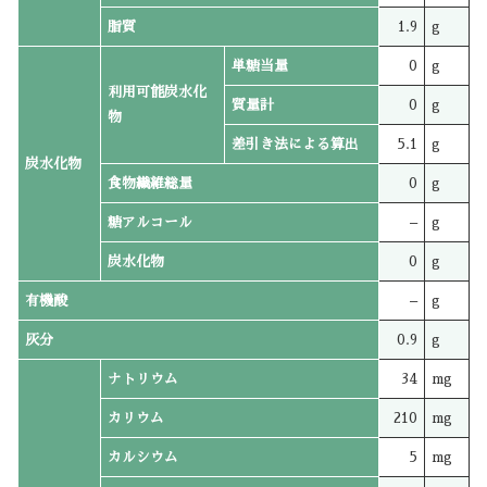
脂質
1.9
g
単糖当量
0
g
利用可能炭水化
質量計
0
g
物
差引き法による算出
5.1
g
炭水化物
食物繊維総量
0
g
糖アルコール
–
g
炭水化物
0
g
有機酸
–
g
灰分
0.9
g
ナトリウム
34
mg
カリウム
210
mg
カルシウム
5
mg