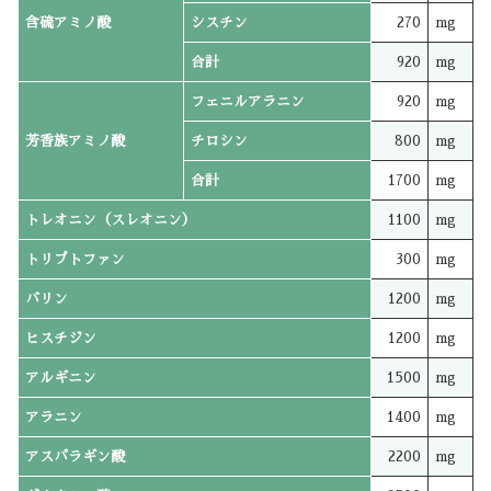
含硫アミノ酸
シスチン
270
mg
合計
920
mg
フェニルアラニン
920
mg
芳香族アミノ酸
チロシン
800
mg
合計
1700
mg
トレオニン（スレオニン）
1100
mg
トリプトファン
300
mg
バリン
1200
mg
ヒスチジン
1200
mg
アルギニン
1500
mg
アラニン
1400
mg
アスパラギン酸
2200
mg