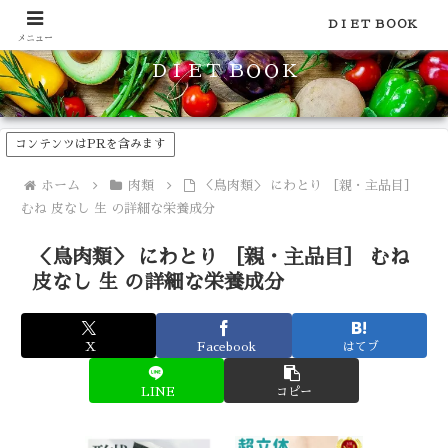
食品のカロリーや糖質などの栄養素がわかる！健康やダイエットに
ＤＩＥＴ ＢＯＯＫ
メニュー
ＤＩＥＴ ＢＯＯＫ
コンテンツはPRを含みます
ホーム
肉類
＜鳥肉類＞ にわとり ［親・主品目］
むね 皮なし 生 の詳細な栄養成分
＜鳥肉類＞ にわとり ［親・主品目］ むね
皮なし 生 の詳細な栄養成分
X
Facebook
はてブ
LINE
コピー