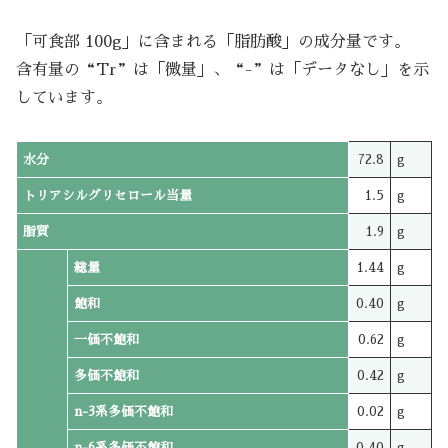
「可食部 100g」に含まれる「脂肪酸」の成分量です。
含有量の“Tr”は「微量」、“-”は「データなし」を示
しています。
水分
72.8
g
トリアシルグリセロール当量
1.5
g
脂質
1.9
g
総量
1.44
g
飽和
0.40
g
一価不飽和
0.62
g
多価不飽和
0.42
g
n-3系多価不飽和
0.02
g
n-6系多価不飽和
0.40
g