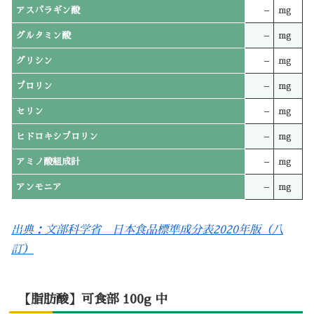
アスパラギン酸
–
mg
グルタミン酸
–
mg
グリシン
–
mg
プロリン
–
mg
セリン
–
mg
ヒドロキシプロリン
–
mg
アミノ酸組成計
–
mg
アンモニア
–
mg
出典：文部科学省 日本食品標準成分表2020年版（八
訂）
【脂肪酸】可食部 100g 中