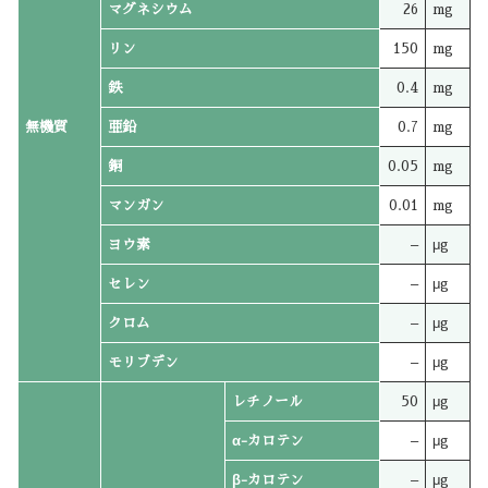
マグネシウム
26
mg
リン
150
mg
鉄
0.4
mg
無機質
亜鉛
0.7
mg
銅
0.05
mg
マンガン
0.01
mg
ヨウ素
–
μg
セレン
–
μg
クロム
–
μg
モリブデン
–
μg
レチノール
50
μg
α-カロテン
–
μg
β-カロテン
–
μg