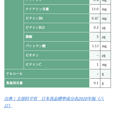
ナイアシン当量
13.0
mg
ビタミンB6
0.47
mg
ビタミンB12
0.2
μg
葉酸
5
μg
パントテン酸
1.13
mg
ビオチン
–
μg
ビタミンC
1
mg
アルコール
–
g
食塩相当量
0.1
g
出典：文部科学省 日本食品標準成分表2020年版（八
訂）