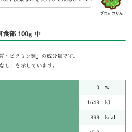
ブロッコりん
部 100g 中
機質・ビタミン類」の成分量です。
タなし」を示しています。
0
%
1643
kJ
398
kcal