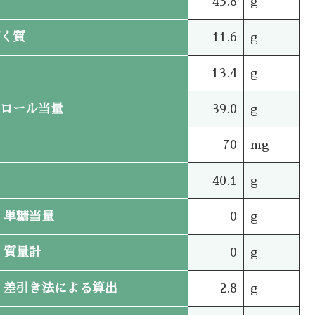
45.8
g
く質
11.6
g
13.4
g
ロール当量
39.0
g
70
mg
40.1
g
単糖当量
0
g
質量計
0
g
差引き法による算出
2.8
g