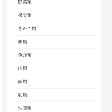
野菜類
果実類
きのこ類
藻類
魚介類
肉類
卵類
乳類
油脂類