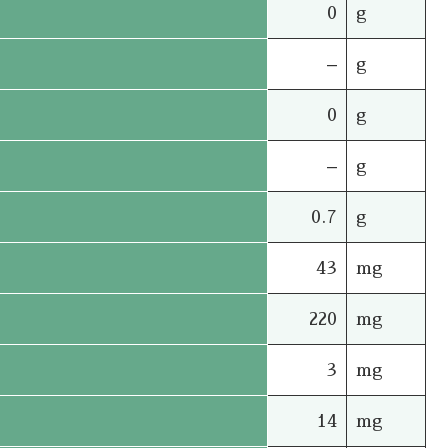
0
g
–
g
0
g
–
g
0.7
g
43
mg
220
mg
3
mg
14
mg