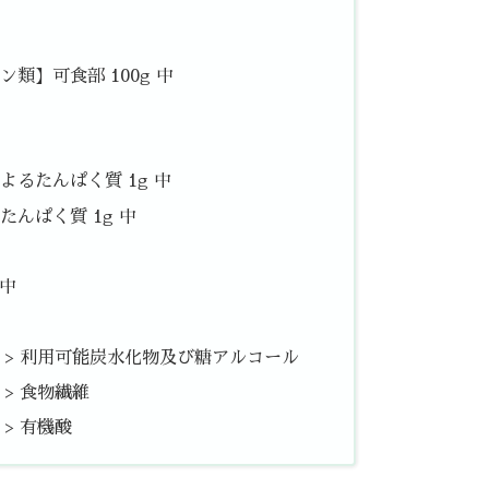
類】可食部 100g 中
るたんぱく質 1g 中
んぱく質 1g 中
 中
中 > 利用可能炭水化物及び糖アルコール
 > 食物繊維
 > 有機酸