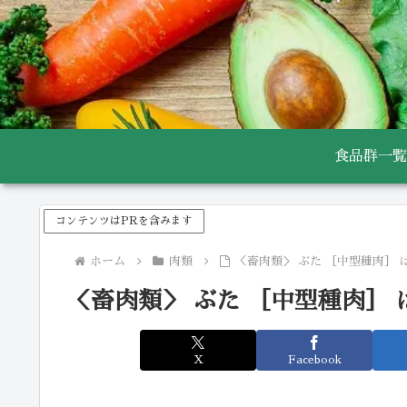
食品群一覧
コンテンツはPRを含みます
ホーム
肉類
＜畜肉類＞ ぶた ［中型種肉］ 
＜畜肉類＞ ぶた ［中型種肉］ 
X
Facebook