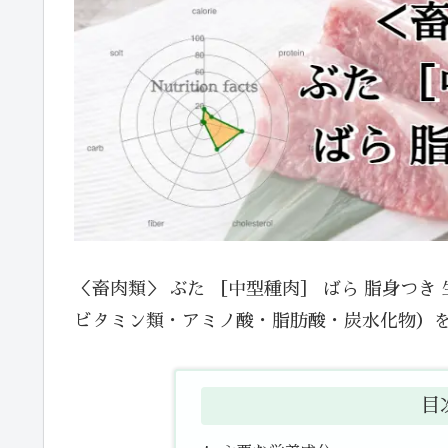
＜畜肉類＞ ぶた ［中型種肉］ ばら 脂身つ
ビタミン類・アミノ酸・脂肪酸・炭水化物）
目