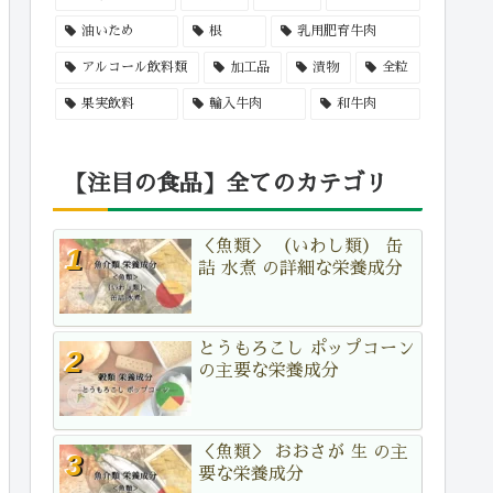
油いため
根
乳用肥育牛肉
アルコール飲料類
加工品
漬物
全粒
果実飲料
輸入牛肉
和牛肉
【注目の食品】全てのカテゴリ
＜魚類＞ （いわし類） 缶
詰 水煮 の詳細な栄養成分
とうもろこし ポップコーン
の主要な栄養成分
＜魚類＞ おおさが 生 の主
要な栄養成分