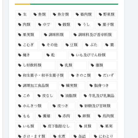
生
魚類
魚介類
畜肉類
野菜類
肉類
ゆで
穀類
うし
菓子類
果実類
調味料類
調味料及び香辛料類
こむぎ
その他
豆類
ぶた
葉
焼き
乾
いも及びでん粉類
し好飲料類
乳類
藻類
和生菓子・和半生菓子類
きのこ類
だいず
調理加工食品類
種実類
脂身つき
こめ
皮なし
油脂類
牛乳及び乳製品
かんきつ類
皮つき
砂糖及び甘味類
もも
養殖
赤肉
卵類
鳥肉類
いも類
皮下脂肪なし
貝類
果実
さけ・ます類
水煮
缶詰
にわとり