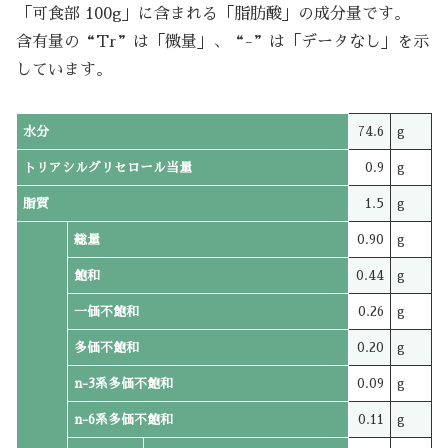
「可食部 100g」に含まれる「脂肪酸」の成分量です。
含有量の“Tr”は「微量」、“-”は「データなし」を示
しています。
水分
74.6
g
トリアシルグリセロール当量
0.9
g
脂質
1.5
g
総量
0.90
g
飽和
0.44
g
一価不飽和
0.26
g
多価不飽和
0.20
g
n-3系多価不飽和
0.09
g
n-6系多価不飽和
0.11
g