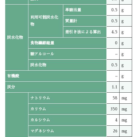
単糖当量
0.5
g
利用可能炭水化
質量計
0.5
g
物
差引き法による算出
4.5
g
炭水化物
食物繊維総量
0
g
糖アルコール
–
g
炭水化物
0.5
g
有機酸
–
g
灰分
1.1
g
ナトリウム
58
mg
カリウム
350
mg
カルシウム
4
mg
マグネシウム
26
mg