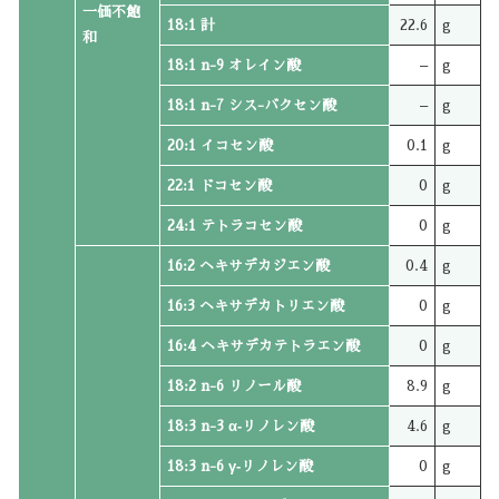
一価不飽
18:1 計
22.6
g
和
18:1 n-9 オレイン酸
–
g
18:1 n-7 シス-バクセン酸
–
g
20:1 イコセン酸
0.1
g
22:1 ドコセン酸
0
g
24:1 テトラコセン酸
0
g
16:2 ヘキサデカジエン酸
0.4
g
16:3 ヘキサデカトリエン酸
0
g
16:4 ヘキサデカテトラエン酸
0
g
18:2 n-6 リノール酸
8.9
g
18:3 n-3 α‐リノレン酸
4.6
g
18:3 n-6 γ‐リノレン酸
0
g