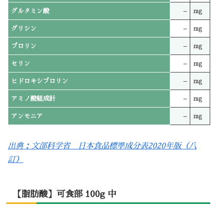
グルタミン酸
–
mg
グリシン
–
mg
プロリン
–
mg
セリン
–
mg
ヒドロキシプロリン
–
mg
アミノ酸組成計
–
mg
アンモニア
–
mg
出典：文部科学省 日本食品標準成分表2020年版（八
訂）
【脂肪酸】可食部 100g 中