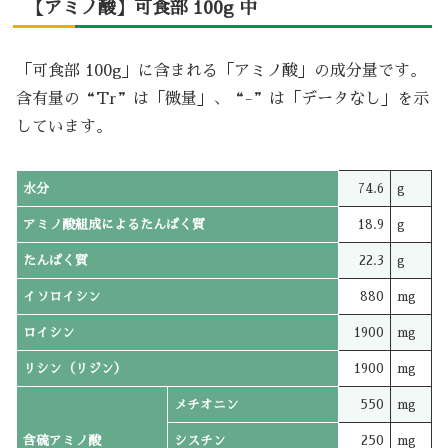
【アミノ酸】可食部 100g 中
「可食部 100g」に含まれる「アミノ酸」の成分量です。
含有量の“Tr”は「微量」、“-”は「データなし」を示
しています。
水分
74.6
g
アミノ酸組成によるたんぱく質
18.9
g
たんぱく質
22.3
g
イソロイシン
880
mg
ロイシン
1900
mg
リシン（リジン）
1900
mg
メチオニン
550
mg
含硫アミノ酸
シスチン
250
mg