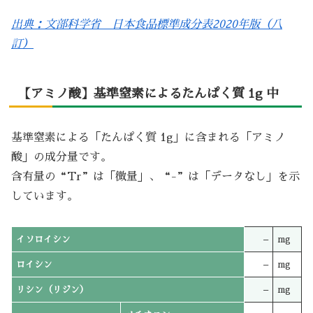
出典：文部科学省 日本食品標準成分表2020年版（八
訂）
【アミノ酸】基準窒素によるたんぱく質 1g 中
基準窒素による「たんぱく質 1g」に含まれる「アミノ
酸」の成分量です。
含有量の“Tr”は「微量」、“-”は「データなし」を示
しています。
イソロイシン
–
mg
ロイシン
–
mg
リシン（リジン）
–
mg