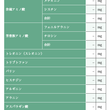
メチオニン
–
mg
含硫アミノ酸
シスチン
–
mg
合計
–
mg
フェニルアラニン
–
mg
芳香族アミノ酸
チロシン
–
mg
合計
–
mg
トレオニン（スレオニン）
–
mg
トリプトファン
–
mg
バリン
–
mg
ヒスチジン
–
mg
アルギニン
–
mg
アラニン
–
mg
アスパラギン酸
–
mg