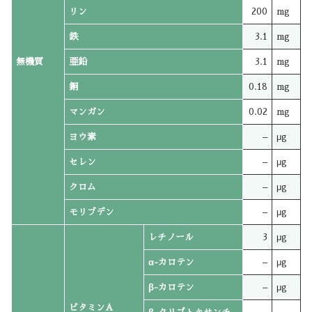
リン
200
mg
鉄
3.1
mg
無機質
亜鉛
3.1
mg
銅
0.18
mg
マンガン
0.02
mg
ヨウ素
–
μg
セレン
–
μg
クロム
–
μg
モリブデン
–
μg
レチノール
3
μg
α-カロテン
–
μg
β-カロテン
–
μg
ビタミンA