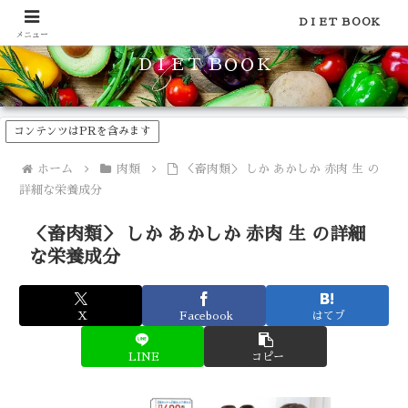
食品のカロリーや糖質などの栄養素がわかる！健康やダイエットに
ＤＩＥＴ ＢＯＯＫ
メニュー
ＤＩＥＴ ＢＯＯＫ
コンテンツはPRを含みます
ホーム
肉類
＜畜肉類＞ しか あかしか 赤肉 生 の
詳細な栄養成分
＜畜肉類＞ しか あかしか 赤肉 生 の詳細
な栄養成分
X
Facebook
はてブ
LINE
コピー