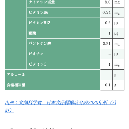
ナイアシン当量
8.0
mg
ビタミンB6
0.54
mg
ビタミンB12
0.6
μg
葉酸
1
μg
パントテン酸
0.81
mg
ビオチン
–
μg
ビタミンC
1
mg
アルコール
–
g
食塩相当量
0.1
g
出典：文部科学省 日本食品標準成分表2020年版（八
訂）