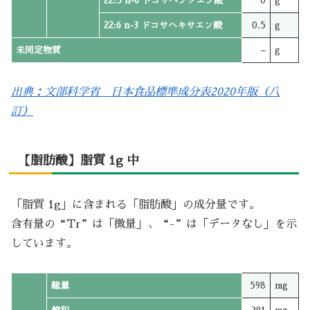
22:5 n-6 ドコサペンタエン酸
0
g
22:6 n-3 ドコサヘキサエン酸
0.5
g
未同定物質
–
g
出典：文部科学省 日本食品標準成分表2020年版（八
訂）
【脂肪酸】脂質 1g 中
「脂質 1g」に含まれる「脂肪酸」の成分量です。
含有量の“Tr”は「微量」、“-”は「データなし」を示
しています。
総量
598
mg