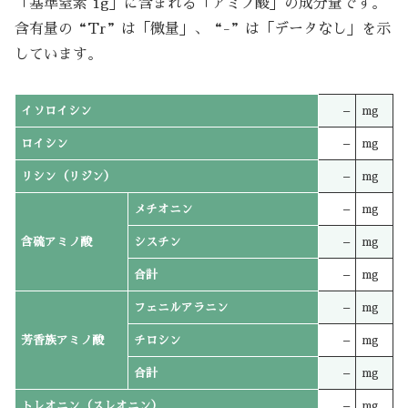
「基準窒素 1g」に含まれる「アミノ酸」の成分量です。
含有量の“Tr”は「微量」、“-”は「データなし」を示
しています。
イソロイシン
–
mg
ロイシン
–
mg
リシン（リジン）
–
mg
メチオニン
–
mg
含硫アミノ酸
シスチン
–
mg
合計
–
mg
フェニルアラニン
–
mg
芳香族アミノ酸
チロシン
–
mg
合計
–
mg
トレオニン（スレオニン）
–
mg