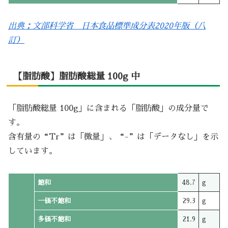
出典：文部科学省 日本食品標準成分表2020年版（八
訂）
【脂肪酸】脂肪酸総量 100g 中
「脂肪酸総量 100g」に含まれる「脂肪酸」の成分量で
す。
含有量の“Tr”は「微量」、“-”は「データなし」を示
しています。
飽和
48.7
g
一価不飽和
29.3
g
多価不飽和
21.9
g