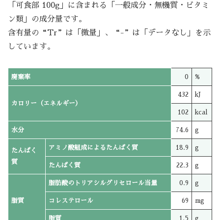
「可食部 100g」に含まれる「一般成分・無機質・ビタミ
ン類」の成分量です。
含有量の“Tr”は「微量」、“-”は「データなし」を示
しています。
廃棄率
0
%
432
kJ
カロリー（エネルギー）
102
kcal
水分
74.6
g
アミノ酸組成によるたんぱく質
18.9
g
たんぱく
質
たんぱく質
22.3
g
脂肪酸のトリアシルグリセロール当量
0.9
g
脂質
コレステロール
69
mg
脂質
1.5
g