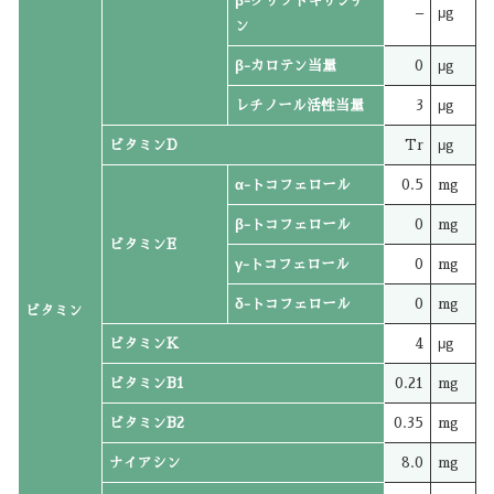
β-クリプトキサンチ
–
μg
ン
β-カロテン当量
0
μg
レチノール活性当量
3
μg
ビタミンD
Tr
μg
α-トコフェロール
0.5
mg
β-トコフェロール
0
mg
ビタミンE
γ-トコフェロール
0
mg
δ-トコフェロール
0
mg
ビタミン
ビタミンK
4
μg
ビタミンB1
0.21
mg
ビタミンB2
0.35
mg
ナイアシン
8.0
mg