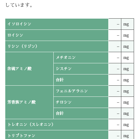
しています。
イソロイシン
–
mg
ロイシン
–
mg
リシン（リジン）
–
mg
メチオニン
–
mg
含硫アミノ酸
シスチン
–
mg
合計
–
mg
フェニルアラニン
–
mg
芳香族アミノ酸
チロシン
–
mg
合計
–
mg
トレオニン（スレオニン）
–
mg
トリプトファン
–
mg