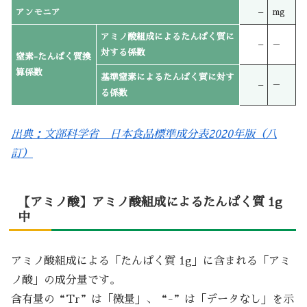
アンモニア
–
mg
アミノ酸組成によるたんぱく質に
–
－
対する係数
窒素-たんぱく質換
算係数
基準窒素によるたんぱく質に対す
–
－
る係数
出典：文部科学省 日本食品標準成分表2020年版（八
訂）
【アミノ酸】アミノ酸組成によるたんぱく質 1g
中
アミノ酸組成による「たんぱく質 1g」に含まれる「アミ
ノ酸」の成分量です。
含有量の“Tr”は「微量」、“-”は「データなし」を示