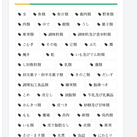
生
魚類
魚介類
畜肉類
野菜類
肉類
ゆで
穀類
うし
菓子類
果実類
調味料類
調味料及び香辛料類
こむぎ
その他
豆類
ぶた
葉
焼き
乾
いも及びでん粉類
し好飲料類
乳類
藻類
和生菓子・和半生菓子類
きのこ類
だいず
調理加工食品類
種実類
脂身つき
こめ
皮なし
油脂類
牛乳及び乳製品
かんきつ類
皮つき
砂糖及び甘味類
もも
養殖
赤肉
卵類
鳥肉類
いも類
皮下脂肪なし
貝類
果実
さけ・ます類
水煮
缶詰
にわとり