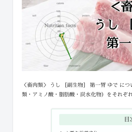
＜畜肉類＞ うし ［副生物］ 第一胃 ゆで 
類・アミノ酸・脂肪酸・炭水化物）をそれぞ
目