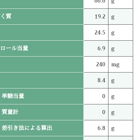
66.6
g
く質
19.2
g
24.5
g
ロール当量
6.9
g
240
mg
8.4
g
単糖当量
0
g
質量計
0
g
差引き法による算出
6.8
g