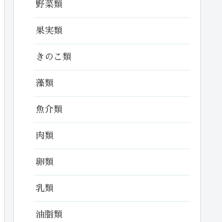
野菜類
果実類
きのこ類
藻類
魚介類
肉類
卵類
乳類
油脂類