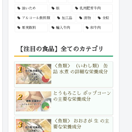
油いため
根
乳用肥育牛肉
アルコール飲料類
加工品
漬物
全粒
果実飲料
輸入牛肉
和牛肉
【注目の食品】全てのカテゴリ
＜魚類＞ （いわし類） 缶
詰 水煮 の詳細な栄養成分
とうもろこし ポップコーン
の主要な栄養成分
＜魚類＞ おおさが 生 の主
要な栄養成分