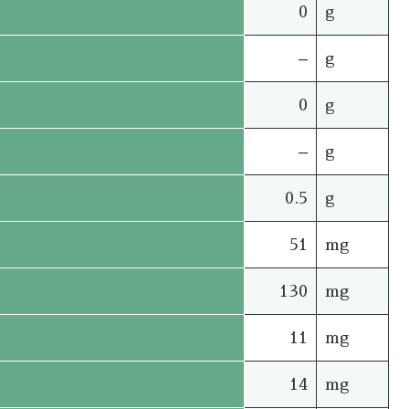
0
g
–
g
0
g
–
g
0.5
g
51
mg
130
mg
11
mg
14
mg