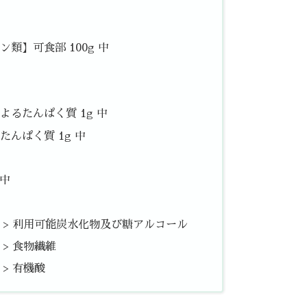
類】可食部 100g 中
るたんぱく質 1g 中
んぱく質 1g 中
 中
中 > 利用可能炭水化物及び糖アルコール
 > 食物繊維
 > 有機酸