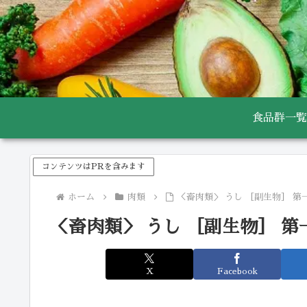
食品群一覧
コンテンツはPRを含みます
ホーム
肉類
＜畜肉類＞ うし ［副生物］ 第
＜畜肉類＞ うし ［副生物］ 第
X
Facebook