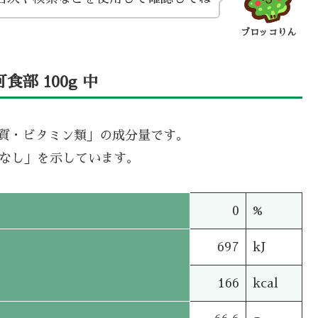
ブロッコりん
部 100g 中
機質・ビタミン類」の成分量です。
タなし」を示しています。
0
%
697
kJ
166
kcal