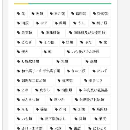
生
魚類
魚介類
畜肉類
野菜類
肉類
ゆで
穀類
うし
菓子類
果実類
調味料類
調味料及び香辛料類
こむぎ
その他
豆類
ぶた
葉
焼き
乾
いも及びでん粉類
し好飲料類
乳類
藻類
和生菓子・和半生菓子類
きのこ類
だいず
調理加工食品類
種実類
脂身つき
こめ
皮なし
油脂類
牛乳及び乳製品
かんきつ類
皮つき
砂糖及び甘味類
もも
養殖
赤肉
卵類
鳥肉類
いも類
皮下脂肪なし
貝類
果実
さけ・ます類
水煮
缶詰
にわとり