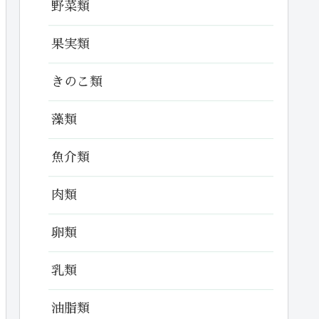
野菜類
果実類
きのこ類
藻類
魚介類
肉類
卵類
乳類
油脂類