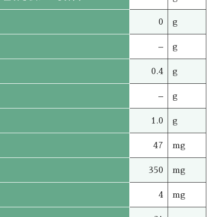
0
g
–
g
0.4
g
–
g
1.0
g
47
mg
350
mg
4
mg