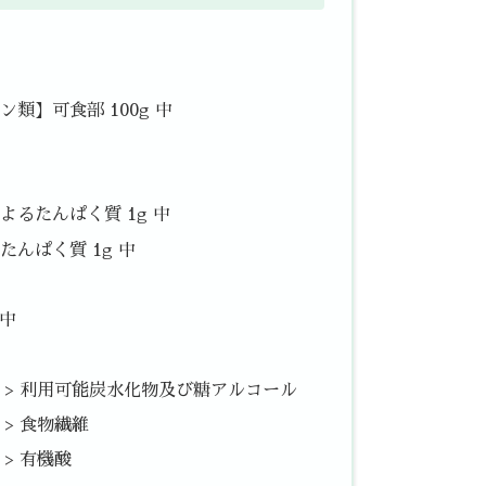
類】可食部 100g 中
るたんぱく質 1g 中
んぱく質 1g 中
 中
中 > 利用可能炭水化物及び糖アルコール
 > 食物繊維
 > 有機酸