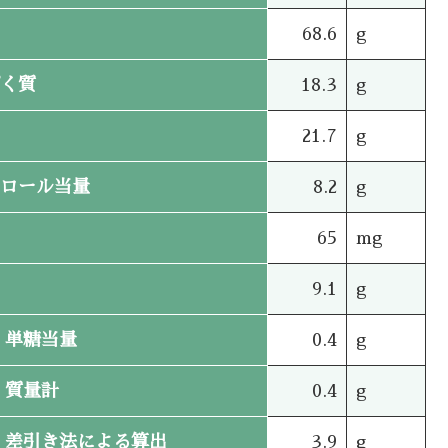
68.6
g
く質
18.3
g
21.7
g
ロール当量
8.2
g
65
mg
9.1
g
単糖当量
0.4
g
質量計
0.4
g
差引き法による算出
3.9
g