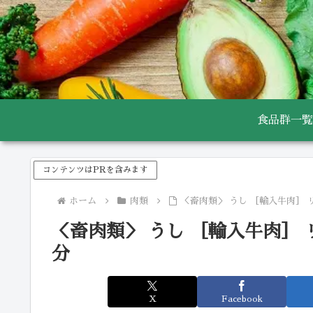
食品群一覧
コンテンツはPRを含みます
ホーム
肉類
＜畜肉類＞ うし ［輸入牛肉］ 
＜畜肉類＞ うし ［輸入牛肉］ 
分
X
Facebook