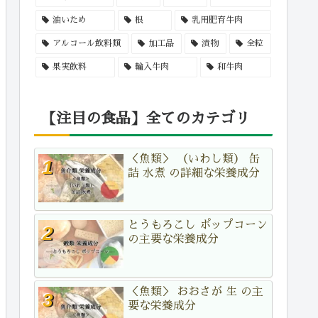
油いため
根
乳用肥育牛肉
アルコール飲料類
加工品
漬物
全粒
果実飲料
輸入牛肉
和牛肉
【注目の食品】全てのカテゴリ
＜魚類＞ （いわし類） 缶
詰 水煮 の詳細な栄養成分
とうもろこし ポップコーン
の主要な栄養成分
＜魚類＞ おおさが 生 の主
要な栄養成分