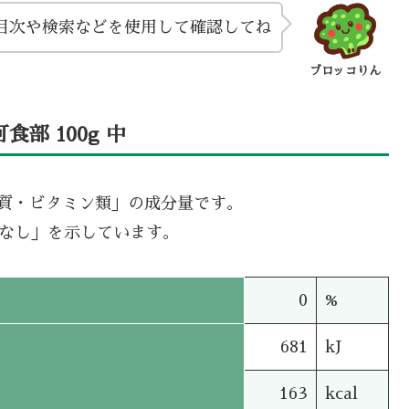
目次や検索などを使用して確認してね
ブロッコりん
部 100g 中
機質・ビタミン類」の成分量です。
タなし」を示しています。
0
%
681
kJ
163
kcal