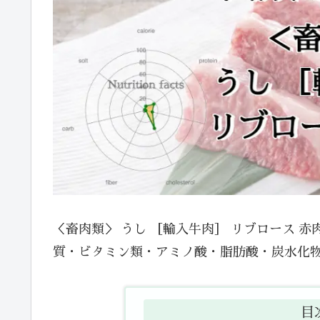
＜畜肉類＞ うし ［輸入牛肉］ リブロース 
質・ビタミン類・アミノ酸・脂肪酸・炭水化
目