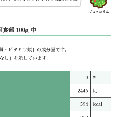
ブロッコりん
部 100g 中
機質・ビタミン類」の成分量です。
タなし」を示しています。
0
%
2446
kJ
594
kcal