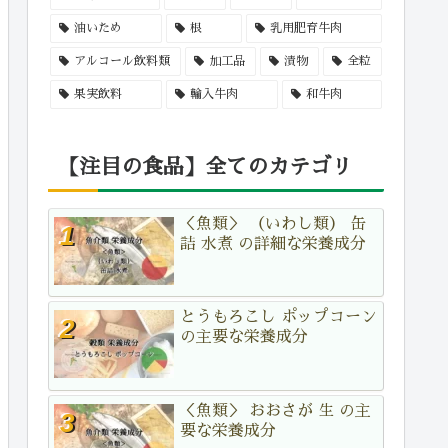
油いため
根
乳用肥育牛肉
アルコール飲料類
加工品
漬物
全粒
果実飲料
輸入牛肉
和牛肉
【注目の食品】全てのカテゴリ
＜魚類＞ （いわし類） 缶
詰 水煮 の詳細な栄養成分
とうもろこし ポップコーン
の主要な栄養成分
＜魚類＞ おおさが 生 の主
要な栄養成分