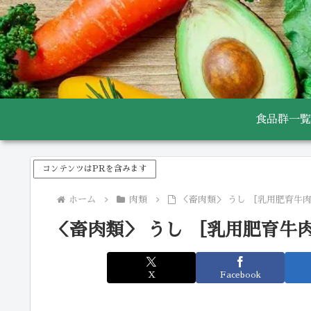
食品群一覧
コンテンツはPRを含みます
ホーム
肉類
＜畜肉類＞ うし ［乳用肥育牛肉
＜畜肉類＞ うし ［乳用肥育牛肉
X
Facebook