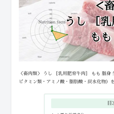
＜畜肉類＞ うし ［乳用肥育牛肉］ もも 脂
ビタミン類・アミノ酸・脂肪酸・炭水化物）
目