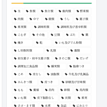
生
魚類
魚介類
畜肉類
野菜類
肉類
ゆで
穀類
うし
菓子類
果実類
調味料類
調味料及び香辛料類
こむぎ
その他
豆類
ぶた
葉
焼き
乾
いも及びでん粉類
し好飲料類
乳類
藻類
和生菓子・和半生菓子類
きのこ類
だいず
調理加工食品類
種実類
脂身つき
こめ
皮なし
油脂類
牛乳及び乳製品
かんきつ類
皮つき
砂糖及び甘味類
もも
養殖
赤肉
卵類
鳥肉類
いも類
皮下脂肪なし
貝類
果実
さけ・ます類
水煮
缶詰
にわとり