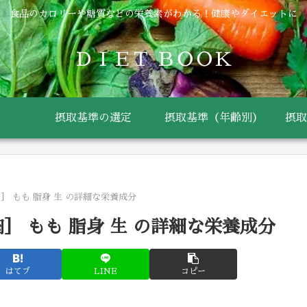
食品のカロリーや糖質などの栄養素がわかる！健康やダイエットに
ＤＩＥＴ ＢＯＯＫ
摂取基準の選定
摂取基準（年齢別）
摂取
］ もも 脂身 生 の詳細な栄養成分
］ もも 脂身 生 の詳細な栄養成分
はてブ
LINE
コピー