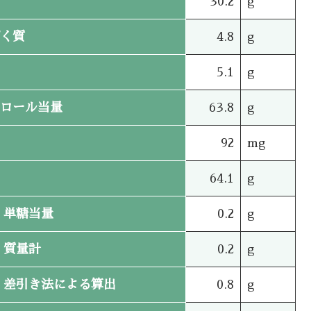
30.2
g
く質
4.8
g
5.1
g
ロール当量
63.8
g
92
mg
64.1
g
単糖当量
0.2
g
質量計
0.2
g
差引き法による算出
0.8
g