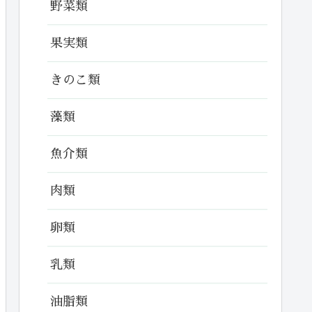
野菜類
果実類
きのこ類
藻類
魚介類
肉類
卵類
乳類
油脂類