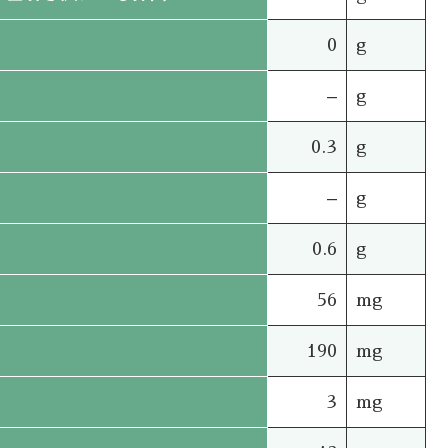
0
g
–
g
0.3
g
–
g
0.6
g
56
mg
190
mg
3
mg