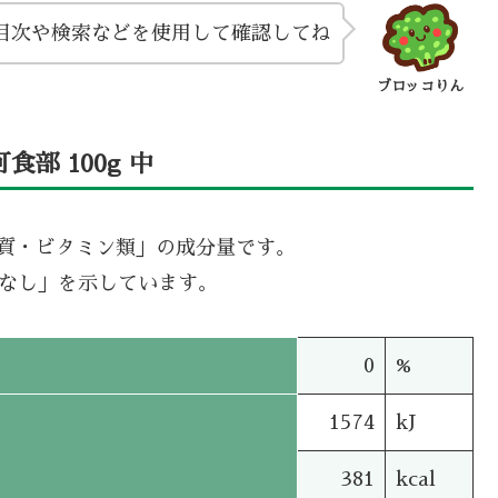
目次や検索などを使用して確認してね
ブロッコりん
部 100g 中
機質・ビタミン類」の成分量です。
タなし」を示しています。
0
%
1574
kJ
381
kcal