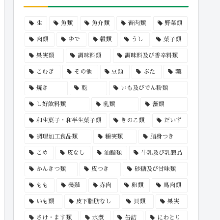
生
魚類
魚介類
畜肉類
野菜類
肉類
ゆで
穀類
うし
菓子類
果実類
調味料類
調味料及び香辛料類
こむぎ
その他
豆類
ぶた
葉
焼き
乾
いも及びでん粉類
し好飲料類
乳類
藻類
和生菓子・和半生菓子類
きのこ類
だいず
調理加工食品類
種実類
脂身つき
こめ
皮なし
油脂類
牛乳及び乳製品
かんきつ類
皮つき
砂糖及び甘味類
もも
養殖
赤肉
卵類
鳥肉類
いも類
皮下脂肪なし
貝類
果実
さけ・ます類
水煮
缶詰
にわとり