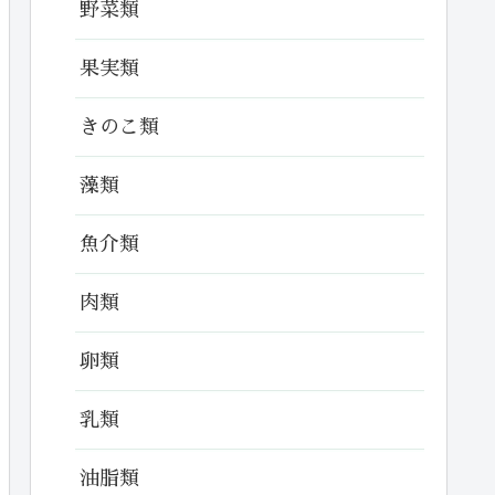
野菜類
果実類
きのこ類
藻類
魚介類
肉類
卵類
乳類
油脂類