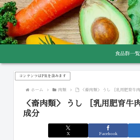
食品群一覧
コンテンツはPRを含みます
ホーム
肉類
＜畜肉類＞ うし ［乳用肥育牛肉
＜畜肉類＞ うし ［乳用肥育牛肉
成分
X
Facebook