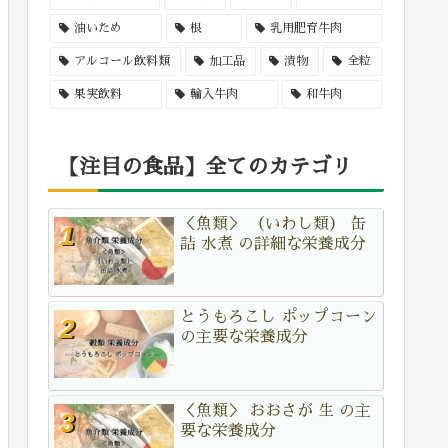
油いため
根
乳用肥育牛肉
アルコール飲料類
加工品
漬物
全粒
果実飲料
輸入牛肉
和牛肉
【注目の食品】全てのカテゴリ
＜魚類＞ （いわし類） 缶
詰 水煮 の詳細な栄養成分
とうもろこし ポップコーン
の主要な栄養成分
＜魚類＞ おおさが 生 の主
要な栄養成分