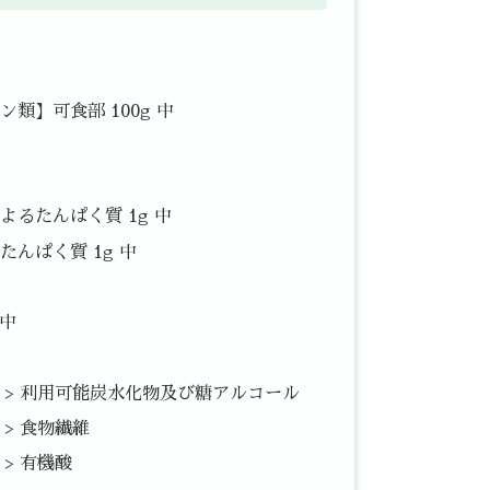
類】可食部 100g 中
るたんぱく質 1g 中
んぱく質 1g 中
 中
中 > 利用可能炭水化物及び糖アルコール
 > 食物繊維
 > 有機酸