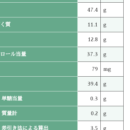
47.4
g
く質
11.1
g
12.8
g
ロール当量
37.3
g
79
mg
39.4
g
単糖当量
0.3
g
質量計
0.2
g
差引き法による算出
3.5
g