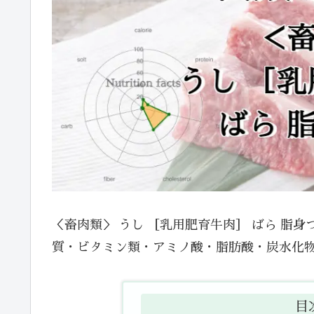
＜畜肉類＞ うし ［乳用肥育牛肉］ ばら 脂
質・ビタミン類・アミノ酸・脂肪酸・炭水化
目