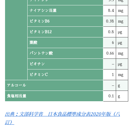
ナイアシン当量
8.4
mg
ビタミンB6
0.38
mg
ビタミンB12
0.8
μg
葉酸
6
μg
パントテン酸
0.66
mg
ビオチン
–
μg
ビタミンC
1
mg
アルコール
–
g
食塩相当量
0.1
g
出典：文部科学省 日本食品標準成分表2020年版（八
訂）