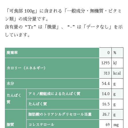
「可食部 100g」に含まれる「一般成分・無機質・ビタミ
ン類」の成分量です。
含有量の“Tr”は「微量」、“-”は「データなし」を示
しています。
廃棄率
0
%
1295
kJ
カロリー（エネルギー）
313
kcal
水分
54.4
g
アミノ酸組成によるたんぱく質
14.0
g
たんぱく
質
たんぱく質
16.5
g
脂肪酸のトリアシルグリセロール当量
26.7
g
脂質
コレステロール
69
mg