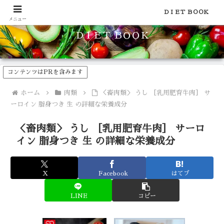
食品のカロリーや糖質などの栄養素がわかる！健康やダイエットに
ＤＩＥＴ ＢＯＯＫ
メニュー
ＤＩＥＴ ＢＯＯＫ
コンテンツはPRを含みます
ホーム
肉類
＜畜肉類＞ うし ［乳用肥育牛肉］ サ
ーロイン 脂身つき 生 の詳細な栄養成分
＜畜肉類＞ うし ［乳用肥育牛肉］ サーロ
イン 脂身つき 生 の詳細な栄養成分
X
Facebook
はてブ
LINE
コピー