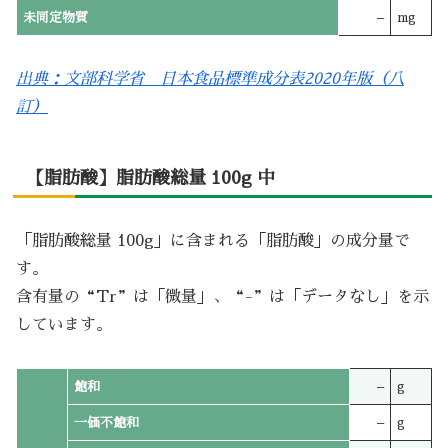
未同定物質
–
mg
出典：文部科学省 日本食品標準成分表2020年版（八
訂）
【脂肪酸】脂肪酸総量 100g 中
「脂肪酸総量 100g」に含まれる「脂肪酸」の成分量で
す。
含有量の“Tr”は「微量」、“-”は「データなし」を示
しています。
飽和
–
g
一価不飽和
–
g