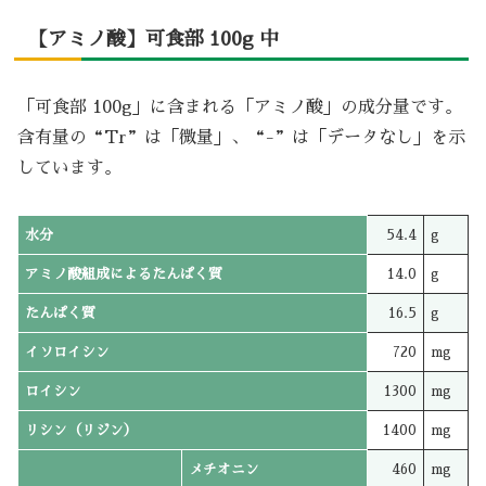
【アミノ酸】可食部 100g 中
「可食部 100g」に含まれる「アミノ酸」の成分量です。
含有量の“Tr”は「微量」、“-”は「データなし」を示
しています。
水分
54.4
g
アミノ酸組成によるたんぱく質
14.0
g
たんぱく質
16.5
g
イソロイシン
720
mg
ロイシン
1300
mg
リシン（リジン）
1400
mg
メチオニン
460
mg