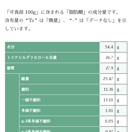
「可食部 100g」に含まれる「脂肪酸」の成分量です。
含有量の“Tr”は「微量」、“-”は「データなし」を示
しています。
水分
54.4
g
トリアシルグリセロール当量
26.7
g
脂質
27.9
g
総量
25.47
g
飽和
11.36
g
一価不飽和
13.10
g
多価不飽和
1.01
g
n-3系多価不飽和
0.05
g
n-6系多価不飽和
0.97
g