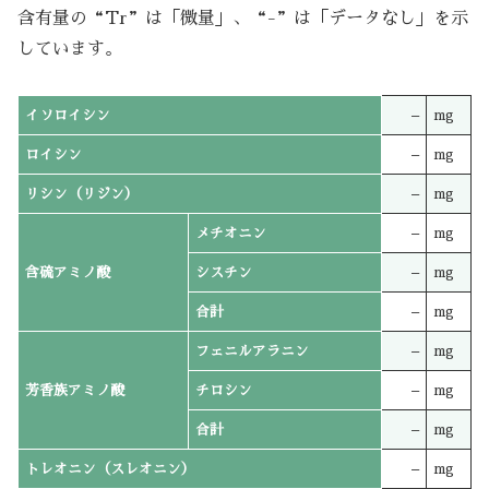
含有量の“Tr”は「微量」、“-”は「データなし」を示
しています。
イソロイシン
–
mg
ロイシン
–
mg
リシン（リジン）
–
mg
メチオニン
–
mg
含硫アミノ酸
シスチン
–
mg
合計
–
mg
フェニルアラニン
–
mg
芳香族アミノ酸
チロシン
–
mg
合計
–
mg
トレオニン（スレオニン）
–
mg