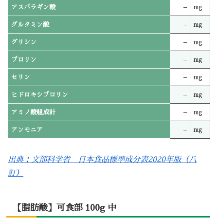
アスパラギン酸
–
mg
グルタミン酸
–
mg
グリシン
–
mg
プロリン
–
mg
セリン
–
mg
ヒドロキシプロリン
–
mg
アミノ酸組成計
–
mg
アンモニア
–
mg
出典：文部科学省 日本食品標準成分表2020年版（八
訂）
【脂肪酸】可食部 100g 中