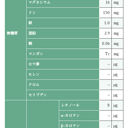
マグネシウム
16
mg
リン
150
mg
鉄
1.0
mg
無機質
亜鉛
2.9
mg
銅
0.06
mg
マンガン
Tr
mg
ヨウ素
–
μg
セレン
–
μg
クロム
–
μg
モリブデン
–
μg
レチノール
8
μg
α-カロテン
–
μg
β-カロテン
–
μg