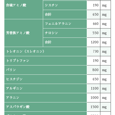
含硫アミノ酸
シスチン
190
mg
合計
650
mg
フェニルアラニン
660
mg
芳香族アミノ酸
チロシン
550
mg
合計
1200
mg
トレオニン（スレオニン）
730
mg
トリプトファン
190
mg
バリン
800
mg
ヒスチジン
650
mg
アルギニン
1100
mg
アラニン
1000
mg
アスパラギン酸
1500
mg