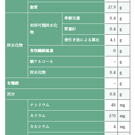
脂質
27.9
g
単糖当量
0.4
g
利用可能炭水化
質量計
0.4
g
物
差引き法による算出
4.1
g
炭水化物
食物繊維総量
0
g
糖アルコール
–
g
炭水化物
0.4
g
有機酸
–
g
灰分
0.8
g
ナトリウム
48
mg
カリウム
270
mg
カルシウム
4
mg