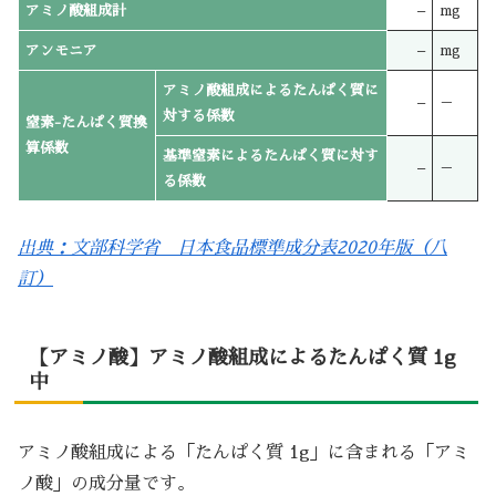
アミノ酸組成計
–
mg
アンモニア
–
mg
アミノ酸組成によるたんぱく質に
–
－
対する係数
窒素-たんぱく質換
算係数
基準窒素によるたんぱく質に対す
–
－
る係数
出典：文部科学省 日本食品標準成分表2020年版（八
訂）
【アミノ酸】アミノ酸組成によるたんぱく質 1g
中
アミノ酸組成による「たんぱく質 1g」に含まれる「アミ
ノ酸」の成分量です。