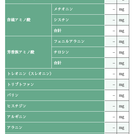
メチオニン
–
mg
含硫アミノ酸
シスチン
–
mg
合計
–
mg
フェニルアラニン
–
mg
芳香族アミノ酸
チロシン
–
mg
合計
–
mg
トレオニン（スレオニン）
–
mg
トリプトファン
–
mg
バリン
–
mg
ヒスチジン
–
mg
アルギニン
–
mg
アラニン
–
mg