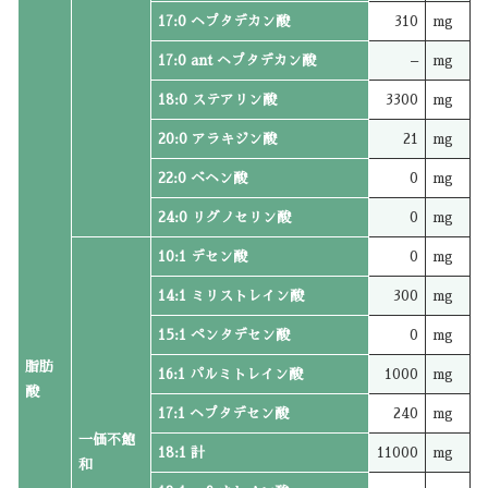
17:0 ヘプタデカン酸
310
mg
17:0 ant ヘプタデカン酸
–
mg
18:0 ステアリン酸
3300
mg
20:0 アラキジン酸
21
mg
22:0 ベヘン酸
0
mg
24:0 リグノセリン酸
0
mg
10:1 デセン酸
0
mg
14:1 ミリストレイン酸
300
mg
15:1 ペンタデセン酸
0
mg
脂肪
16:1 パルミトレイン酸
1000
mg
酸
17:1 ヘプタデセン酸
240
mg
一価不飽
18:1 計
11000
mg
和