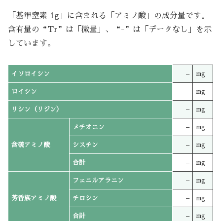
「基準窒素 1g」に含まれる「アミノ酸」の成分量です。
含有量の“Tr”は「微量」、“-”は「データなし」を示
しています。
イソロイシン
–
mg
ロイシン
–
mg
リシン（リジン）
–
mg
メチオニン
–
mg
含硫アミノ酸
シスチン
–
mg
合計
–
mg
フェニルアラニン
–
mg
芳香族アミノ酸
チロシン
–
mg
合計
–
mg