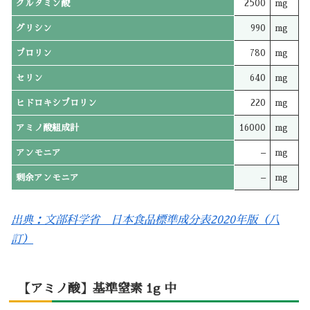
グルタミン酸
2500
mg
グリシン
990
mg
プロリン
780
mg
セリン
640
mg
ヒドロキシプロリン
220
mg
アミノ酸組成計
16000
mg
アンモニア
–
mg
剰余アンモニア
–
mg
出典：文部科学省 日本食品標準成分表2020年版（八
訂）
【アミノ酸】基準窒素 1g 中