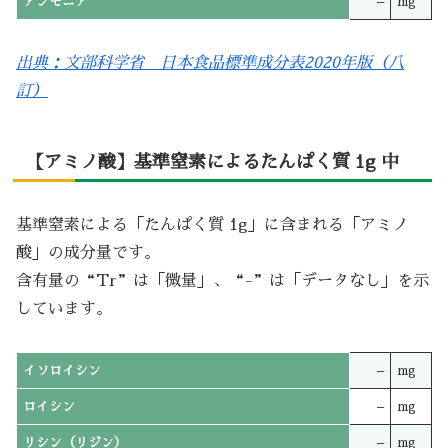
アンモニア
–
mg
出典：文部科学省 日本食品標準成分表2020年版（八
訂）
【アミノ酸】基準窒素によるたんぱく質 1g 中
基準窒素による「たんぱく質 1g」に含まれる「アミノ
酸」の成分量です。
含有量の“Tr”は「微量」、“-”は「データなし」を示
しています。
イソロイシン
–
mg
ロイシン
–
mg
リシン（リジン）
–
mg