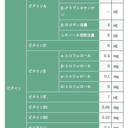
ビタミンA
β-クリプトキサンチ
–
μg
ン
β-カロテン当量
4
μg
レチノール活性当量
8
μg
ビタミンD
0
μg
α-トコフェロール
0.4
mg
β-トコフェロール
0
mg
ビタミンE
γ-トコフェロール
0.1
mg
δ-トコフェロール
0
mg
ビタミン
ビタミンK
7
μg
ビタミンB1
0.06
mg
ビタミンB2
0.10
mg
ナイアシン
5.3
mg