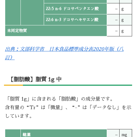
22:5 n-6 ドコサペンタエン酸
–
g
22:6 n-3 ドコサヘキサエン酸
–
g
未同定物質
–
g
出典：文部科学省 日本食品標準成分表2020年版（八
訂）
【脂肪酸】脂質 1g 中
「脂質 1g」に含まれる「脂肪酸」の成分量です。
含有量の“Tr”は「微量」、“-”は「データなし」を示
しています。
総量
–
mg