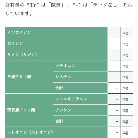
含有量の“Tr”は「微量」、“-”は「データなし」を示
しています。
イソロイシン
–
mg
ロイシン
–
mg
リシン（リジン）
–
mg
メチオニン
–
mg
含硫アミノ酸
シスチン
–
mg
合計
–
mg
フェニルアラニン
–
mg
芳香族アミノ酸
チロシン
–
mg
合計
–
mg
トレオニン（スレオニン）
–
mg