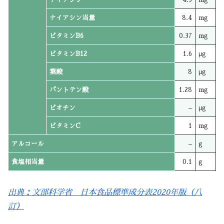
ナイアシン当量
8.4
mg
ビタミンB6
0.37
mg
ビタミンB12
1.6
μg
葉酸
8
μg
パントテン酸
1.28
mg
ビオチン
–
μg
ビタミンC
1
mg
アルコール
–
g
食塩相当量
0.1
g
出典：文部科学省 日本食品標準成分表2020年版（八
訂）