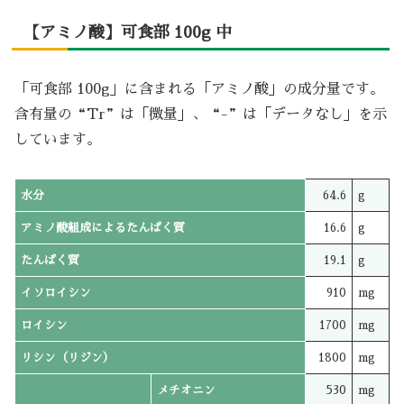
【アミノ酸】可食部 100g 中
「可食部 100g」に含まれる「アミノ酸」の成分量です。
含有量の“Tr”は「微量」、“-”は「データなし」を示
しています。
水分
64.6
g
アミノ酸組成によるたんぱく質
16.6
g
たんぱく質
19.1
g
イソロイシン
910
mg
ロイシン
1700
mg
リシン（リジン）
1800
mg
メチオニン
530
mg