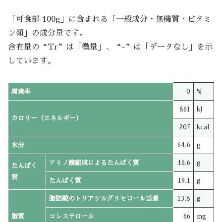
「可食部 100g」に含まれる「一般成分・無機質・ビタミ
ン類」の成分量です。
含有量の“Tr”は「微量」、“-”は「データなし」を示
しています。
廃棄率
0
%
861
kJ
カロリー（エネルギー）
207
kcal
水分
64.6
g
アミノ酸組成によるたんぱく質
16.6
g
たんぱく
質
たんぱく質
19.1
g
脂肪酸のトリアシルグリセロール当量
13.8
g
脂質
コレステロール
66
mg