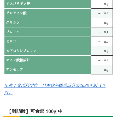
アスパラギン酸
–
mg
グルタミン酸
–
mg
グリシン
–
mg
プロリン
–
mg
セリン
–
mg
ヒドロキシプロリン
–
mg
アミノ酸組成計
–
mg
アンモニア
–
mg
出典：文部科学省 日本食品標準成分表2020年版（八
訂）
【脂肪酸】可食部 100g 中