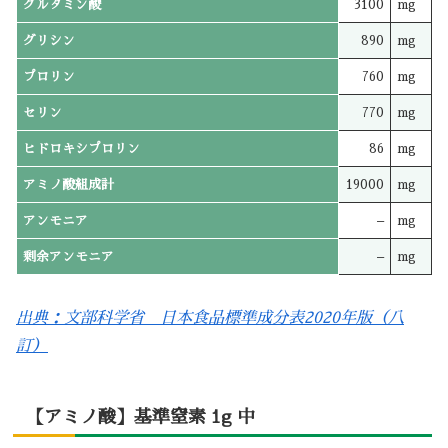
グルタミン酸
3100
mg
グリシン
890
mg
プロリン
760
mg
セリン
770
mg
ヒドロキシプロリン
86
mg
アミノ酸組成計
19000
mg
アンモニア
–
mg
剰余アンモニア
–
mg
出典：文部科学省 日本食品標準成分表2020年版（八
訂）
【アミノ酸】基準窒素 1g 中