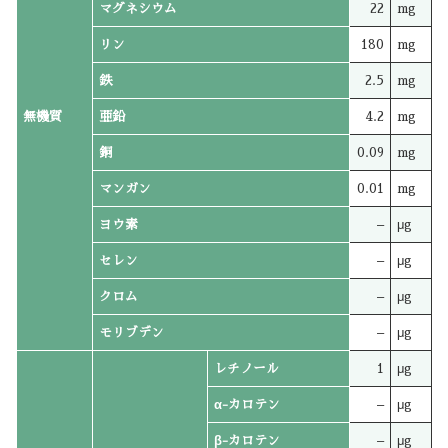
マグネシウム
22
mg
リン
180
mg
鉄
2.5
mg
無機質
亜鉛
4.2
mg
銅
0.09
mg
マンガン
0.01
mg
ヨウ素
–
μg
セレン
–
μg
クロム
–
μg
モリブデン
–
μg
レチノール
1
μg
α-カロテン
–
μg
β-カロテン
–
μg