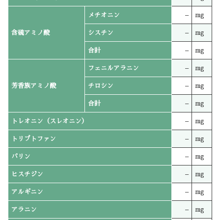
メチオニン
–
mg
含硫アミノ酸
シスチン
–
mg
合計
–
mg
フェニルアラニン
–
mg
芳香族アミノ酸
チロシン
–
mg
合計
–
mg
トレオニン（スレオニン）
–
mg
トリプトファン
–
mg
バリン
–
mg
ヒスチジン
–
mg
アルギニン
–
mg
アラニン
–
mg