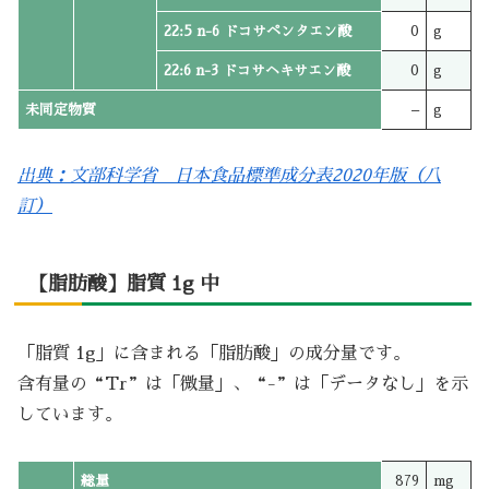
22:5 n-6 ドコサペンタエン酸
0
g
22:6 n-3 ドコサヘキサエン酸
0
g
未同定物質
–
g
出典：文部科学省 日本食品標準成分表2020年版（八
訂）
【脂肪酸】脂質 1g 中
「脂質 1g」に含まれる「脂肪酸」の成分量です。
含有量の“Tr”は「微量」、“-”は「データなし」を示
しています。
総量
879
mg