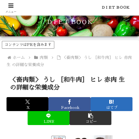
食品のカロリーや糖質などの栄養素がわかる！健康やダイエットに
ＤＩＥＴ ＢＯＯＫ
メニュー
ＤＩＥＴ ＢＯＯＫ
コンテンツはPRを含みます
ホーム
肉類
＜畜肉類＞ うし ［和牛肉］ ヒレ 赤肉
生 の詳細な栄養成分
＜畜肉類＞ うし ［和牛肉］ ヒレ 赤肉 生
の詳細な栄養成分
X
Facebook
はてブ
LINE
コピー