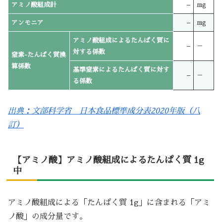
アミノ酸組成計
–
mg
アンモニア
–
mg
アミノ酸組成によるたんぱく質に
–
－
対する係数
窒素-たんぱく質換
算係数
基準窒素によるたんぱく質に対す
–
－
る係数
出典：文部科学省 日本食品標準成分表2020年版（八
訂）
【アミノ酸】アミノ酸組成によるたんぱく質 1g
中
アミノ酸組成による「たんぱく質 1g」に含まれる「アミ
ノ酸」の成分量です。