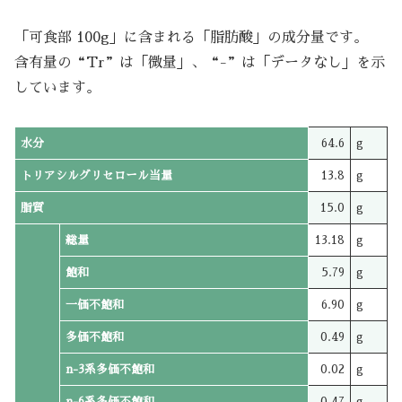
「可食部 100g」に含まれる「脂肪酸」の成分量です。
含有量の“Tr”は「微量」、“-”は「データなし」を示
しています。
水分
64.6
g
トリアシルグリセロール当量
13.8
g
脂質
15.0
g
総量
13.18
g
飽和
5.79
g
一価不飽和
6.90
g
多価不飽和
0.49
g
n-3系多価不飽和
0.02
g
n-6系多価不飽和
0.47
g