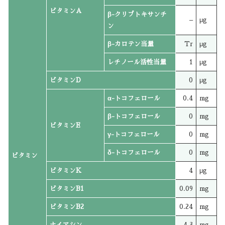
ビタミンA
β-クリプトキサンチ
–
μg
ン
β-カロテン当量
Tr
μg
レチノール活性当量
1
μg
ビタミンD
0
μg
α-トコフェロール
0.4
mg
β-トコフェロール
0
mg
ビタミンE
γ-トコフェロール
0
mg
δ-トコフェロール
0
mg
ビタミン
ビタミンK
4
μg
ビタミンB1
0.09
mg
ビタミンB2
0.24
mg
ナイアシン
4.3
mg