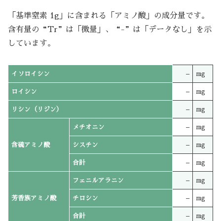
「基準窒素 1g」に含まれる「アミノ酸」の成分量です。
含有量の“Tr”は「微量」、“-”は「データなし」を示
しています。
イソロイシン
–
mg
ロイシン
–
mg
リシン（リジン）
–
mg
メチオニン
–
mg
含硫アミノ酸
シスチン
–
mg
合計
–
mg
フェニルアラニン
–
mg
芳香族アミノ酸
チロシン
–
mg
合計
–
mg