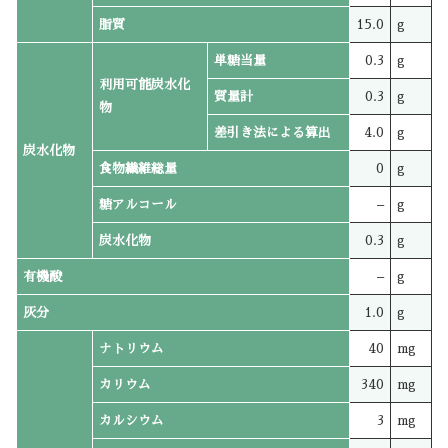
脂質
15.0
g
単糖当量
0.3
g
利用可能炭水化
質量計
0.3
g
物
差引き法による算出
4.0
g
炭水化物
食物繊維総量
0
g
糖アルコール
–
g
炭水化物
0.3
g
有機酸
–
g
灰分
1.0
g
ナトリウム
40
mg
カリウム
340
mg
カルシウム
3
mg