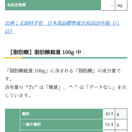
未同定物質
–
mg
出典：文部科学省 日本食品標準成分表2020年版（八
訂）
【脂肪酸】脂肪酸総量 100g 中
「脂肪酸総量 100g」に含まれる「脂肪酸」の成分量で
す。
含有量の“Tr”は「微量」、“-”は「データなし」を示
しています。
飽和
43.9
g
一価不飽和
52.4
g