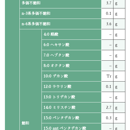
多価不飽和
3.7
g
n-3系多価不飽和
0.1
g
n-6系多価不飽和
3.6
g
4:0 酪酸
–
g
6:0 ヘキサン酸
–
g
7:0 ヘプタン酸
–
g
8:0 オクタン酸
–
g
10:0 デカン酸
Tr
g
12:0 ラウリン酸
0.1
g
13:0 トリデカン酸
–
g
14:0 ミリスチン酸
2.7
g
15:0 ペンタデカン酸
0.3
g
飽和
15:0 ant ペンタデカン酸
–
g