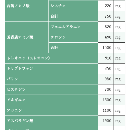
含硫アミノ酸
シスチン
220
mg
合計
750
mg
フェニルアラニン
820
mg
芳香族アミノ酸
チロシン
690
mg
合計
1500
mg
トレオニン（スレオニン）
910
mg
トリプトファン
250
mg
バリン
980
mg
ヒスチジン
700
mg
アルギニン
1300
mg
アラニン
1100
mg
アスパラギン酸
1900
mg