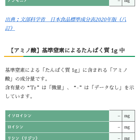
アンモニア
–
mg
出典：文部科学省 日本食品標準成分表2020年版（八
訂）
【アミノ酸】基準窒素によるたんぱく質 1g 中
基準窒素による「たんぱく質 1g」に含まれる「アミノ
酸」の成分量です。
含有量の“Tr”は「微量」、“-”は「データなし」を示
しています。
イソロイシン
–
mg
ロイシン
–
mg
リシン（リジン）
–
mg