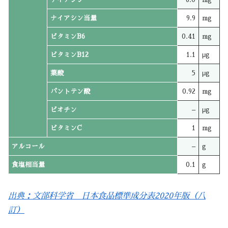
ナイアシン当量
9.9
mg
ビタミンB6
0.41
mg
ビタミンB12
1.1
μg
葉酸
5
μg
パントテン酸
0.92
mg
ビオチン
–
μg
ビタミンC
1
mg
アルコール
–
g
食塩相当量
0.1
g
出典：文部科学省 日本食品標準成分表2020年版（八
訂）