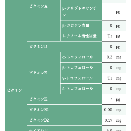
ビタミンA
β-クリプトキサンチ
–
μg
ン
β-カロテン当量
0
μg
レチノール活性当量
Tr
μg
ビタミンD
0
μg
α-トコフェロール
0.2
mg
β-トコフェロール
0
mg
ビタミンE
γ-トコフェロール
Tr
mg
δ-トコフェロール
0
mg
ビタミン
ビタミンK
7
μg
ビタミンB1
0.08
mg
ビタミンB2
0.19
mg
ナイアシン
6.0
mg