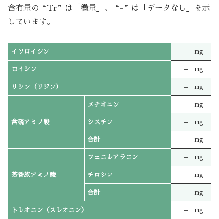
含有量の“Tr”は「微量」、“-”は「データなし」を示
しています。
イソロイシン
–
mg
ロイシン
–
mg
リシン（リジン）
–
mg
メチオニン
–
mg
含硫アミノ酸
シスチン
–
mg
合計
–
mg
フェニルアラニン
–
mg
芳香族アミノ酸
チロシン
–
mg
合計
–
mg
トレオニン（スレオニン）
–
mg