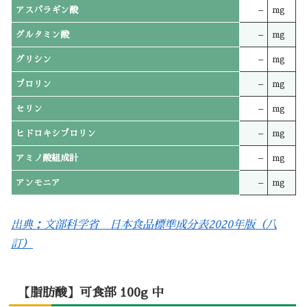
アスパラギン酸
–
mg
グルタミン酸
–
mg
グリシン
–
mg
プロリン
–
mg
セリン
–
mg
ヒドロキシプロリン
–
mg
アミノ酸組成計
–
mg
アンモニア
–
mg
出典：文部科学省 日本食品標準成分表2020年版（八
訂）
【脂肪酸】可食部 100g 中