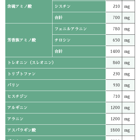
含硫アミノ酸
シスチン
210
mg
合計
700
mg
フェニルアラニン
780
mg
芳香族アミノ酸
チロシン
650
mg
合計
1400
mg
トレオニン（スレオニン）
860
mg
トリプトファン
230
mg
バリン
930
mg
ヒスチジン
710
mg
アルギニン
1200
mg
アラニン
1200
mg
アスパラギン酸
1800
mg