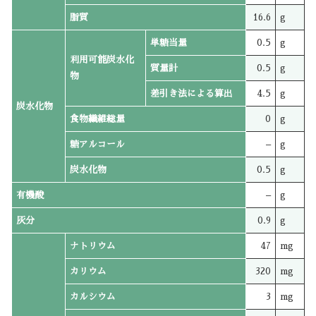
脂質
16.6
g
単糖当量
0.5
g
利用可能炭水化
質量計
0.5
g
物
差引き法による算出
4.5
g
炭水化物
食物繊維総量
0
g
糖アルコール
–
g
炭水化物
0.5
g
有機酸
–
g
灰分
0.9
g
ナトリウム
47
mg
カリウム
320
mg
カルシウム
3
mg