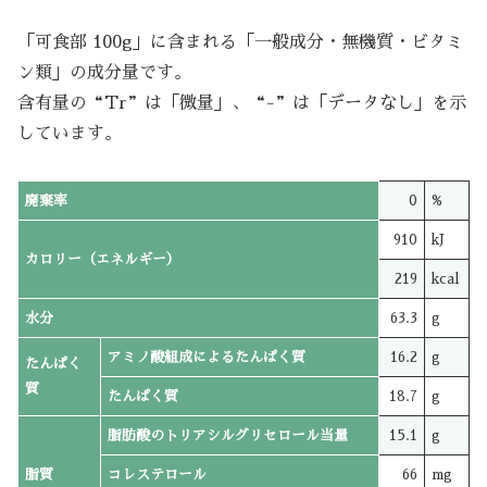
「可食部 100g」に含まれる「一般成分・無機質・ビタミ
ン類」の成分量です。
含有量の“Tr”は「微量」、“-”は「データなし」を示
しています。
廃棄率
0
%
910
kJ
カロリー（エネルギー）
219
kcal
水分
63.3
g
アミノ酸組成によるたんぱく質
16.2
g
たんぱく
質
たんぱく質
18.7
g
脂肪酸のトリアシルグリセロール当量
15.1
g
脂質
コレステロール
66
mg