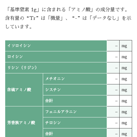
「基準窒素 1g」に含まれる「アミノ酸」の成分量です。
含有量の“Tr”は「微量」、“-”は「データなし」を示
しています。
イソロイシン
–
mg
ロイシン
–
mg
リシン（リジン）
–
mg
メチオニン
–
mg
含硫アミノ酸
シスチン
–
mg
合計
–
mg
フェニルアラニン
–
mg
芳香族アミノ酸
チロシン
–
mg
合計
–
mg