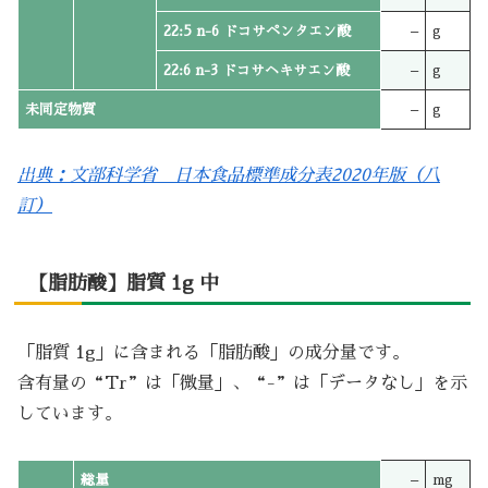
22:5 n-6 ドコサペンタエン酸
–
g
22:6 n-3 ドコサヘキサエン酸
–
g
未同定物質
–
g
出典：文部科学省 日本食品標準成分表2020年版（八
訂）
【脂肪酸】脂質 1g 中
「脂質 1g」に含まれる「脂肪酸」の成分量です。
含有量の“Tr”は「微量」、“-”は「データなし」を示
しています。
総量
–
mg