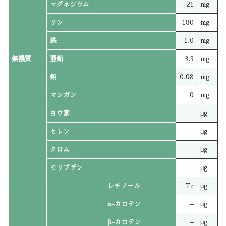
マグネシウム
21
mg
リン
180
mg
鉄
1.0
mg
無機質
亜鉛
3.9
mg
銅
0.08
mg
マンガン
0
mg
ヨウ素
–
μg
セレン
–
μg
クロム
–
μg
モリブデン
–
μg
レチノール
Tr
μg
α-カロテン
–
μg
β-カロテン
–
μg