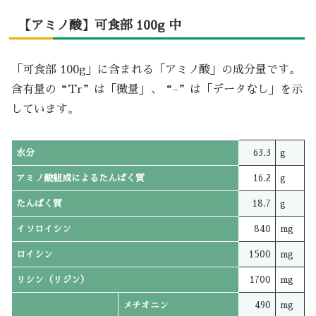
【アミノ酸】可食部 100g 中
「可食部 100g」に含まれる「アミノ酸」の成分量です。
含有量の“Tr”は「微量」、“-”は「データなし」を示
しています。
水分
63.3
g
アミノ酸組成によるたんぱく質
16.2
g
たんぱく質
18.7
g
イソロイシン
840
mg
ロイシン
1500
mg
リシン（リジン）
1700
mg
メチオニン
490
mg