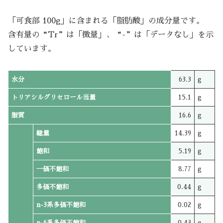
「可食部 100g」に含まれる「脂肪酸」の成分量です。
含有量の“Tr”は「微量」、“-”は「データなし」を示
しています。
水分
63.3
g
トリアシルグリセロール当量
15.1
g
脂質
16.6
g
総量
14.39
g
飽和
5.19
g
一価不飽和
8.77
g
多価不飽和
0.44
g
n-3系多価不飽和
0.02
g
n-6系多価不飽和
0.43
g