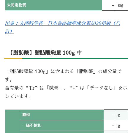
未同定物質
–
mg
出典：文部科学省 日本食品標準成分表2020年版（八
訂）
【脂肪酸】脂肪酸総量 100g 中
「脂肪酸総量 100g」に含まれる「脂肪酸」の成分量で
す。
含有量の“Tr”は「微量」、“-”は「データなし」を示
しています。
飽和
–
g
一価不飽和
–
g