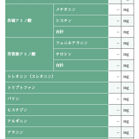
メチオニン
–
mg
含硫アミノ酸
シスチン
–
mg
合計
–
mg
フェニルアラニン
–
mg
芳香族アミノ酸
チロシン
–
mg
合計
–
mg
トレオニン（スレオニン）
–
mg
トリプトファン
–
mg
バリン
–
mg
ヒスチジン
–
mg
アルギニン
–
mg
アラニン
–
mg