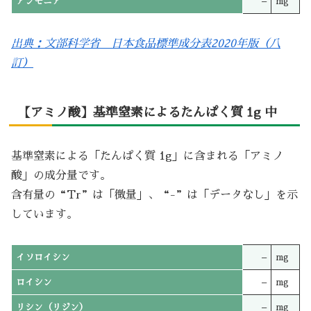
アンモニア
–
mg
出典：文部科学省 日本食品標準成分表2020年版（八
訂）
【アミノ酸】基準窒素によるたんぱく質 1g 中
基準窒素による「たんぱく質 1g」に含まれる「アミノ
酸」の成分量です。
含有量の“Tr”は「微量」、“-”は「データなし」を示
しています。
イソロイシン
–
mg
ロイシン
–
mg
リシン（リジン）
–
mg