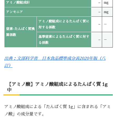
アミノ酸組成計
–
mg
アンモニア
–
mg
アミノ酸組成によるたんぱく質に
–
－
対する係数
窒素-たんぱく質換
算係数
基準窒素によるたんぱく質に対す
–
－
る係数
出典：文部科学省 日本食品標準成分表2020年版（八
訂）
【アミノ酸】アミノ酸組成によるたんぱく質 1g
中
アミノ酸組成による「たんぱく質 1g」に含まれる「アミ
ノ酸」の成分量です。