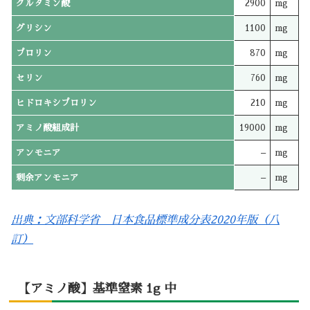
グルタミン酸
2900
mg
グリシン
1100
mg
プロリン
870
mg
セリン
760
mg
ヒドロキシプロリン
210
mg
アミノ酸組成計
19000
mg
アンモニア
–
mg
剰余アンモニア
–
mg
出典：文部科学省 日本食品標準成分表2020年版（八
訂）
【アミノ酸】基準窒素 1g 中