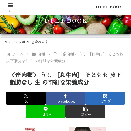
食品のカロリーや糖質などの栄養素がわかる！健康やダイエットに
ＤＩＥＴ ＢＯＯＫ
メニュー
ＤＩＥＴ ＢＯＯＫ
コンテンツはPRを含みます
ホーム
肉類
＜畜肉類＞ うし ［和牛肉］ そともも
皮下脂肪なし 生 の詳細な栄養成分
＜畜肉類＞ うし ［和牛肉］ そともも 皮下
脂肪なし 生 の詳細な栄養成分
X
Facebook
はてブ
LINE
コピー