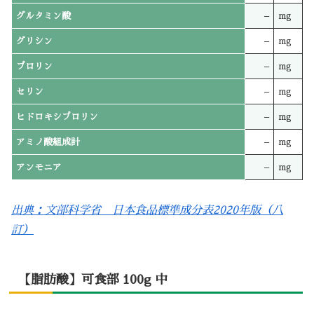
グルタミン酸
–
mg
グリシン
–
mg
プロリン
–
mg
セリン
–
mg
ヒドロキシプロリン
–
mg
アミノ酸組成計
–
mg
アンモニア
–
mg
出典：文部科学省 日本食品標準成分表2020年版（八
訂）
【脂肪酸】可食部 100g 中