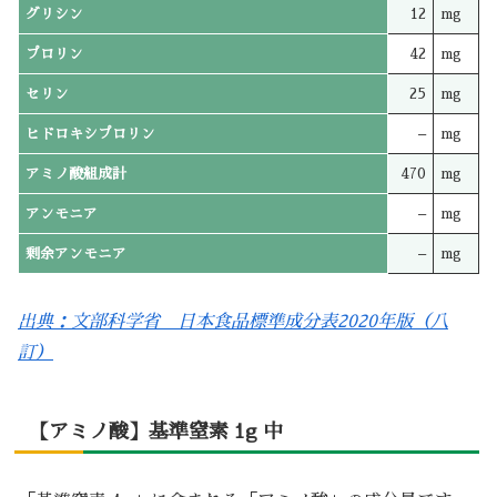
グリシン
12
mg
プロリン
42
mg
セリン
25
mg
ヒドロキシプロリン
–
mg
アミノ酸組成計
470
mg
アンモニア
–
mg
剰余アンモニア
–
mg
出典：文部科学省 日本食品標準成分表2020年版（八
訂）
【アミノ酸】基準窒素 1g 中