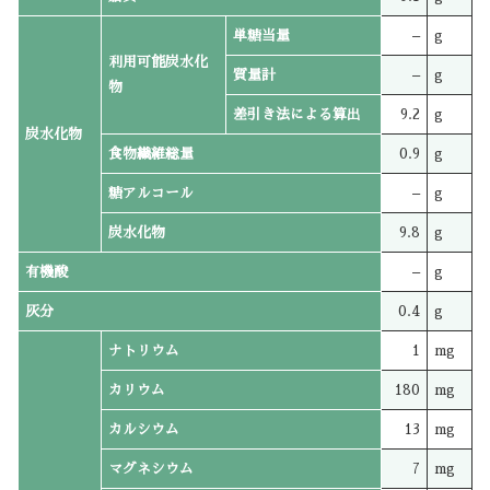
単糖当量
–
g
利用可能炭水化
質量計
–
g
物
差引き法による算出
9.2
g
炭水化物
食物繊維総量
0.9
g
糖アルコール
–
g
炭水化物
9.8
g
有機酸
–
g
灰分
0.4
g
ナトリウム
1
mg
カリウム
180
mg
カルシウム
13
mg
マグネシウム
7
mg