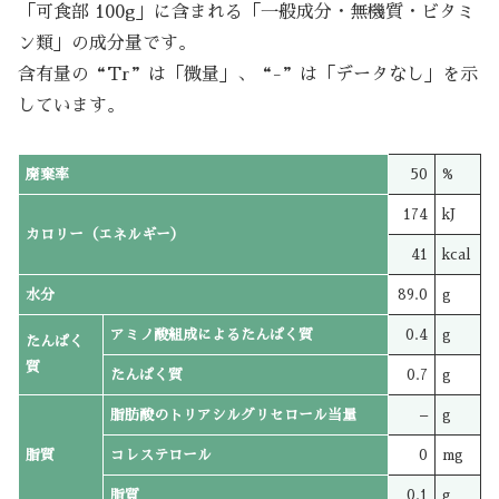
「可食部 100g」に含まれる「一般成分・無機質・ビタミ
ン類」の成分量です。
含有量の“Tr”は「微量」、“-”は「データなし」を示
しています。
廃棄率
50
%
174
kJ
カロリー（エネルギー）
41
kcal
水分
89.0
g
アミノ酸組成によるたんぱく質
0.4
g
たんぱく
質
たんぱく質
0.7
g
脂肪酸のトリアシルグリセロール当量
–
g
脂質
コレステロール
0
mg
脂質
0.1
g