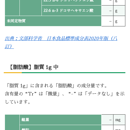
22:5 n-6 ドコサペンタエン酸
–
g
22:6 n-3 ドコサヘキサエン酸
–
g
未同定物質
–
g
出典：文部科学省 日本食品標準成分表2020年版（八
訂）
【脂肪酸】脂質 1g 中
「脂質 1g」に含まれる「脂肪酸」の成分量です。
含有量の“Tr”は「微量」、“-”は「データなし」を示
しています。
総量
–
mg