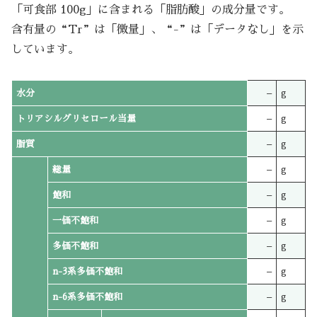
「可食部 100g」に含まれる「脂肪酸」の成分量です。
含有量の“Tr”は「微量」、“-”は「データなし」を示
しています。
水分
–
g
トリアシルグリセロール当量
–
g
脂質
–
g
総量
–
g
飽和
–
g
一価不飽和
–
g
多価不飽和
–
g
n-3系多価不飽和
–
g
n-6系多価不飽和
–
g