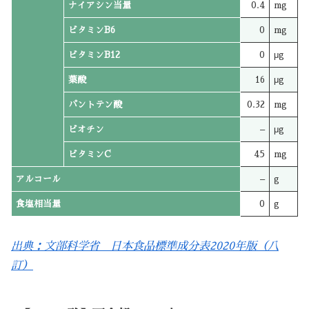
ナイアシン当量
0.4
mg
ビタミンB6
0
mg
ビタミンB12
0
μg
葉酸
16
μg
パントテン酸
0.32
mg
ビオチン
–
μg
ビタミンC
45
mg
アルコール
–
g
食塩相当量
0
g
出典：文部科学省 日本食品標準成分表2020年版（八
訂）