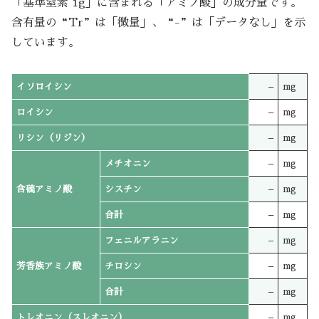
「基準窒素 1g」に含まれる「アミノ酸」の成分量です。
含有量の“Tr”は「微量」、“-”は「データなし」を示
しています。
イソロイシン
–
mg
ロイシン
–
mg
リシン（リジン）
–
mg
メチオニン
–
mg
含硫アミノ酸
シスチン
–
mg
合計
–
mg
フェニルアラニン
–
mg
芳香族アミノ酸
チロシン
–
mg
合計
–
mg
トレオニン（スレオニン）
–
mg