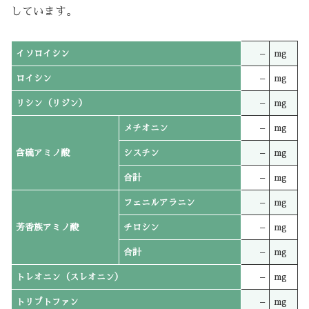
しています。
イソロイシン
–
mg
ロイシン
–
mg
リシン（リジン）
–
mg
メチオニン
–
mg
含硫アミノ酸
シスチン
–
mg
合計
–
mg
フェニルアラニン
–
mg
芳香族アミノ酸
チロシン
–
mg
合計
–
mg
トレオニン（スレオニン）
–
mg
トリプトファン
–
mg