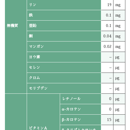
リン
19
mg
鉄
0.1
mg
無機質
亜鉛
0.1
mg
銅
0.04
mg
マンガン
0.02
mg
ヨウ素
–
μg
セレン
–
μg
クロム
–
μg
モリブデン
–
μg
レチノール
0
μg
α-カロテン
0
μg
β-カロテン
15
μg
ビタミンA