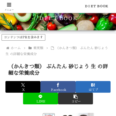
食品のカロリーや糖質などの栄養素がわかる！健康やダイエットに
ＤＩＥＴ ＢＯＯＫ
メニュー
ＤＩＥＴ ＢＯＯＫ
コンテンツはPRを含みます
ホーム
果実類
（かんきつ類） ぶんたん 砂じょう
生 の詳細な栄養成分
（かんきつ類） ぶんたん 砂じょう 生 の詳
細な栄養成分
X
Facebook
はてブ
LINE
コピー