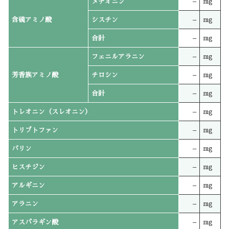
メチオニン
–
mg
含硫アミノ酸
シスチン
–
mg
合計
–
mg
フェニルアラニン
–
mg
芳香族アミノ酸
チロシン
–
mg
合計
–
mg
トレオニン（スレオニン）
–
mg
トリプトファン
–
mg
バリン
–
mg
ヒスチジン
–
mg
アルギニン
–
mg
アラニン
–
mg
アスパラギン酸
–
mg