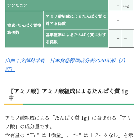
アンモニア
–
mg
アミノ酸組成によるたんぱく質に
–
－
対する係数
窒素-たんぱく質換
算係数
基準窒素によるたんぱく質に対す
–
－
る係数
出典：文部科学省 日本食品標準成分表2020年版（八
訂）
【アミノ酸】アミノ酸組成によるたんぱく質 1g
中
アミノ酸組成による「たんぱく質 1g」に含まれる「アミ
ノ酸」の成分量です。
含有量の“Tr”は「微量」、“-”は「データなし」を示