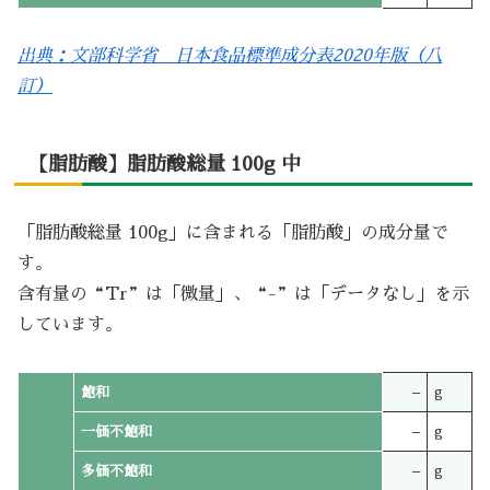
出典：文部科学省 日本食品標準成分表2020年版（八
訂）
【脂肪酸】脂肪酸総量 100g 中
「脂肪酸総量 100g」に含まれる「脂肪酸」の成分量で
す。
含有量の“Tr”は「微量」、“-”は「データなし」を示
しています。
飽和
–
g
一価不飽和
–
g
多価不飽和
–
g