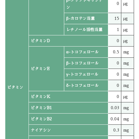
β-クリプトキサンチ
0
μg
ン
β-カロテン当量
15
μg
レチノール活性当量
1
μg
ビタミンD
0
μg
α-トコフェロール
0.5
mg
β-トコフェロール
0
mg
ビタミンE
γ-トコフェロール
0
mg
δ-トコフェロール
0
mg
ビタミン
ビタミンK
0
μg
ビタミンB1
0.03
mg
ビタミンB2
0.04
mg
ナイアシン
0.3
mg