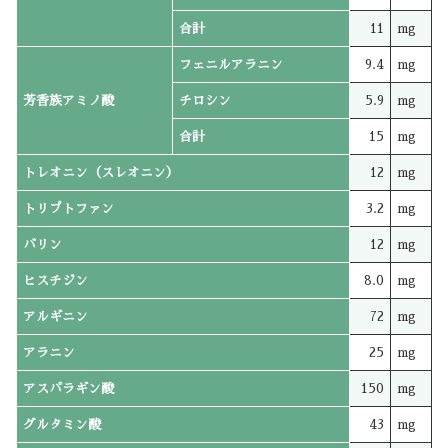
合計
11
mg
フェニルアラニン
9.4
mg
芳香族アミノ酸
チロシン
5.9
mg
合計
15
mg
トレオニン（スレオニン）
12
mg
トリプトファン
3.2
mg
バリン
12
mg
ヒスチジン
8.0
mg
アルギニン
72
mg
アラニン
25
mg
アスパラギン酸
150
mg
グルタミン酸
43
mg