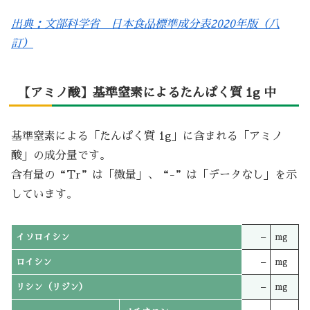
出典：文部科学省 日本食品標準成分表2020年版（八
訂）
【アミノ酸】基準窒素によるたんぱく質 1g 中
基準窒素による「たんぱく質 1g」に含まれる「アミノ
酸」の成分量です。
含有量の“Tr”は「微量」、“-”は「データなし」を示
しています。
イソロイシン
–
mg
ロイシン
–
mg
リシン（リジン）
–
mg