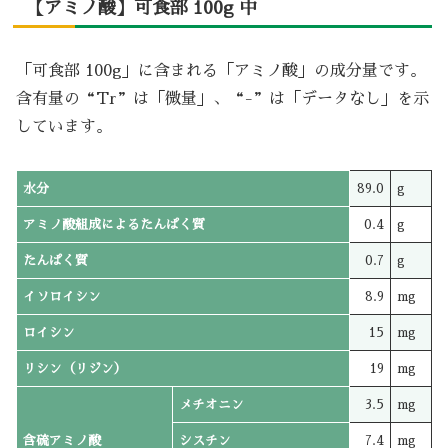
【アミノ酸】可食部 100g 中
「可食部 100g」に含まれる「アミノ酸」の成分量です。
含有量の“Tr”は「微量」、“-”は「データなし」を示
しています。
水分
89.0
g
アミノ酸組成によるたんぱく質
0.4
g
たんぱく質
0.7
g
イソロイシン
8.9
mg
ロイシン
15
mg
リシン（リジン）
19
mg
メチオニン
3.5
mg
含硫アミノ酸
シスチン
7.4
mg