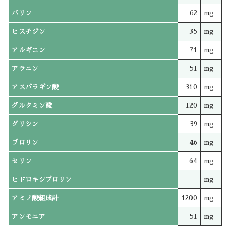
バリン
62
mg
ヒスチジン
35
mg
アルギニン
71
mg
アラニン
51
mg
アスパラギン酸
310
mg
グルタミン酸
120
mg
グリシン
39
mg
プロリン
46
mg
セリン
64
mg
ヒドロキシプロリン
–
mg
アミノ酸組成計
1200
mg
アンモニア
51
mg