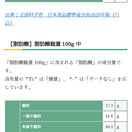
出典：文部科学省 日本食品標準成分表2020年版（八
訂）
【脂肪酸】脂肪酸総量 100g 中
「脂肪酸総量 100g」に含まれる「脂肪酸」の成分量で
す。
含有量の“Tr”は「微量」、“-”は「データなし」を示
しています。
飽和
17.1
g
一価不飽和
16.8
g
多価不飽和
66.1
g