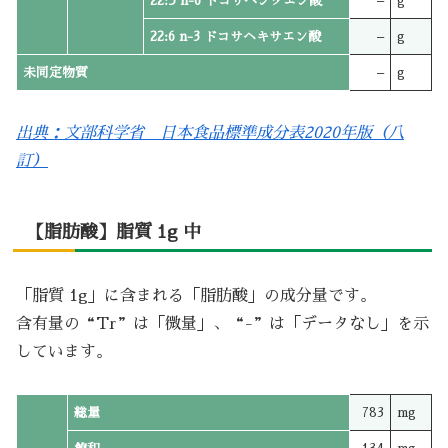
22:5 n-6 ドコサペンタエン酸
–
g
22:6 n-3 ドコサヘキサエン酸
–
g
未同定物質
–
g
出典：文部科学省 日本食品標準成分表2020年版（八
訂）
【脂肪酸】脂質 1g 中
「脂質 1g」に含まれる「脂肪酸」の成分量です。
含有量の“Tr”は「微量」、“-”は「データなし」を示
しています。
総量
783
mg