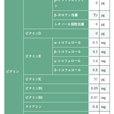
β-クリプトキサンチ
0
μg
ン
β-カロテン当量
Tr
μg
レチノール活性当量
0
μg
ビタミンD
0
μg
α-トコフェロール
0.5
mg
β-トコフェロール
0.1
mg
ビタミンE
γ-トコフェロール
1.6
mg
δ-トコフェロール
0.8
mg
ビタミン
ビタミンK
57
μg
ビタミンB1
0.09
mg
ビタミンB2
0.07
mg
ナイアシン
0.4
mg