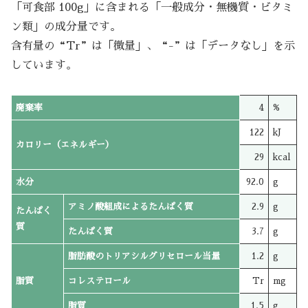
「可食部 100g」に含まれる「一般成分・無機質・ビタミ
ン類」の成分量です。
含有量の“Tr”は「微量」、“-”は「データなし」を示
しています。
廃棄率
4
%
122
kJ
カロリー（エネルギー）
29
kcal
水分
92.0
g
アミノ酸組成によるたんぱく質
2.9
g
たんぱく
質
たんぱく質
3.7
g
脂肪酸のトリアシルグリセロール当量
1.2
g
脂質
コレステロール
Tr
mg
脂質
1.5
g