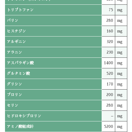
トリプトファン
75
mg
バリン
280
mg
ヒスチジン
160
mg
アルギニン
320
mg
アラニン
230
mg
アスパラギン酸
1400
mg
グルタミン酸
520
mg
グリシン
170
mg
プロリン
200
mg
セリン
280
mg
ヒドロキシプロリン
–
mg
アミノ酸組成計
5200
mg