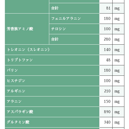
合計
81
mg
フェニルアラニン
180
mg
芳香族アミノ酸
チロシン
100
mg
合計
280
mg
トレオニン（スレオニン）
140
mg
トリプトファン
48
mg
バリン
180
mg
ヒスチジン
100
mg
アルギニン
210
mg
アラニン
150
mg
アスパラギン酸
890
mg
グルタミン酸
340
mg