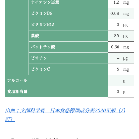
ナイアシン当量
1.2
mg
ビタミンB6
0.08
mg
ビタミンB12
0
μg
葉酸
85
μg
パントテン酸
0.36
mg
ビオチン
–
μg
ビタミンC
5
mg
アルコール
–
g
食塩相当量
0
g
出典：文部科学省 日本食品標準成分表2020年版（八
訂）