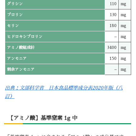
グリシン
110
mg
プロリン
130
mg
セリン
180
mg
ヒドロキシプロリン
–
mg
アミノ酸組成計
3400
mg
アンモニア
150
mg
剰余アンモニア
–
mg
出典：文部科学省 日本食品標準成分表2020年版（八
訂）
【アミノ酸】基準窒素 1g 中