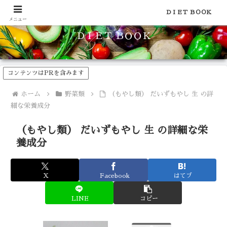
食品のカロリーや糖質などの栄養素がわかる！健康やダイエットに
ＤＩＥＴ ＢＯＯＫ
メニュー
ＤＩＥＴ ＢＯＯＫ
コンテンツはPRを含みます
ホーム
野菜類
（もやし類） だいずもやし 生 の詳
細な栄養成分
（もやし類） だいずもやし 生 の詳細な栄
養成分
X
Facebook
はてブ
LINE
コピー