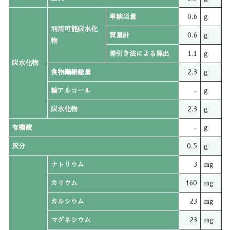
単糖当量
0.6
g
利用可能炭水化
質量計
0.6
g
物
差引き法による算出
1.1
g
炭水化物
食物繊維総量
2.3
g
糖アルコール
–
g
炭水化物
2.3
g
有機酸
–
g
灰分
0.5
g
ナトリウム
3
mg
カリウム
160
mg
カルシウム
23
mg
マグネシウム
23
mg