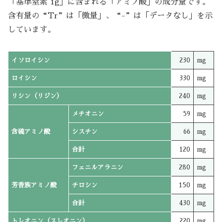
「基準窒素 1g」に含まれる「アミノ酸」の成分量です。
含有量の“Tr”は「微量」、“-”は「データなし」を示
しています。
イソロイシン
230
mg
ロイシン
330
mg
リシン（リジン）
240
mg
メチオニン
59
mg
含硫アミノ酸
シスチン
66
mg
合計
120
mg
フェニルアラニン
280
mg
芳香族アミノ酸
チロシン
150
mg
合計
430
mg
トレオニン（スレオニン）
220
mg