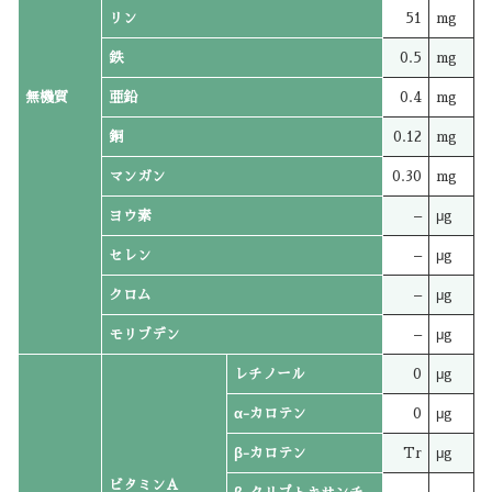
リン
51
mg
鉄
0.5
mg
無機質
亜鉛
0.4
mg
銅
0.12
mg
マンガン
0.30
mg
ヨウ素
–
μg
セレン
–
μg
クロム
–
μg
モリブデン
–
μg
レチノール
0
μg
α-カロテン
0
μg
β-カロテン
Tr
μg
ビタミンA