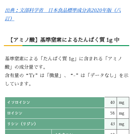
出典：文部科学省 日本食品標準成分表2020年版（八
訂）
【アミノ酸】基準窒素によるたんぱく質 1g 中
基準窒素による「たんぱく質 1g」に含まれる「アミノ
酸」の成分量です。
含有量の“Tr”は「微量」、“-”は「データなし」を示
しています。
イソロイシン
40
mg
ロイシン
58
mg
リシン（リジン）
43
mg