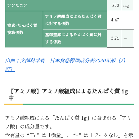
アンモニア
230
mg
アミノ酸組成によるたんぱく質
4.47
－
に対する係数
窒素-たんぱく質
換算係数
基準窒素によるたんぱく質に対
5.71
－
する係数
出典：文部科学省 日本食品標準成分表2020年版（八
訂）
【アミノ酸】アミノ酸組成によるたんぱく質 1g
中
アミノ酸組成による「たんぱく質 1g」に含まれる「アミ
ノ酸」の成分量です。
含有量の“Tr”は「微量」、“-”は「データなし」を示