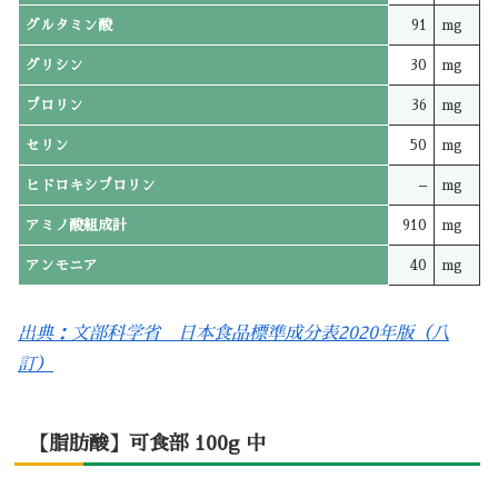
グルタミン酸
91
mg
グリシン
30
mg
プロリン
36
mg
セリン
50
mg
ヒドロキシプロリン
–
mg
アミノ酸組成計
910
mg
アンモニア
40
mg
出典：文部科学省 日本食品標準成分表2020年版（八
訂）
【脂肪酸】可食部 100g 中