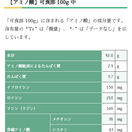
【アミノ酸】可食部 100g 中
「可食部 100g」に含まれる「アミノ酸」の成分量です。
含有量の“Tr”は「微量」、“-”は「データなし」を示
しています。
水分
92.0
g
アミノ酸組成によるたんぱく質
2.9
g
たんぱく質
3.7
g
イソロイシン
150
mg
ロイシン
210
mg
リシン（リジン）
160
mg
メチオニン
38
mg
含硫アミノ酸
シスチン
43
mg