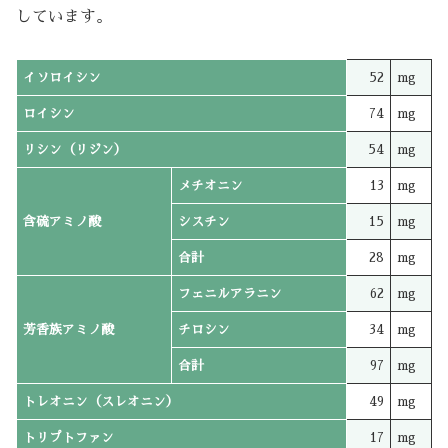
しています。
イソロイシン
52
mg
ロイシン
74
mg
リシン（リジン）
54
mg
メチオニン
13
mg
含硫アミノ酸
シスチン
15
mg
合計
28
mg
フェニルアラニン
62
mg
芳香族アミノ酸
チロシン
34
mg
合計
97
mg
トレオニン（スレオニン）
49
mg
トリプトファン
17
mg