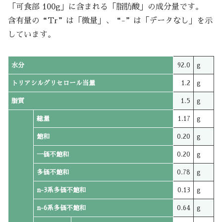
「可食部 100g」に含まれる「脂肪酸」の成分量です。
含有量の“Tr”は「微量」、“-”は「データなし」を示
しています。
水分
92.0
g
トリアシルグリセロール当量
1.2
g
脂質
1.5
g
総量
1.17
g
飽和
0.20
g
一価不飽和
0.20
g
多価不飽和
0.78
g
n-3系多価不飽和
0.13
g
n-6系多価不飽和
0.64
g