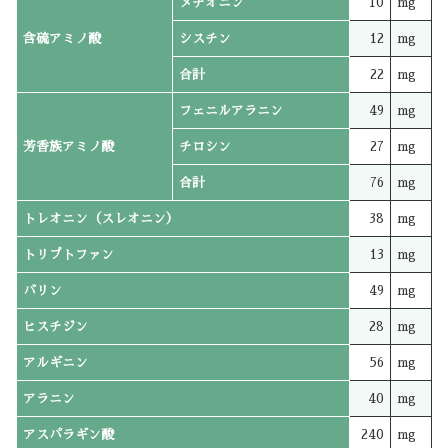
メチオニン
10
mg
含硫アミノ酸
シスチン
12
mg
合計
22
mg
フェニルアラニン
49
mg
芳香族アミノ酸
チロシン
27
mg
合計
76
mg
トレオニン（スレオニン）
38
mg
トリプトファン
13
mg
バリン
49
mg
ヒスチジン
28
mg
アルギニン
56
mg
アラニン
40
mg
アスパラギン酸
240
mg