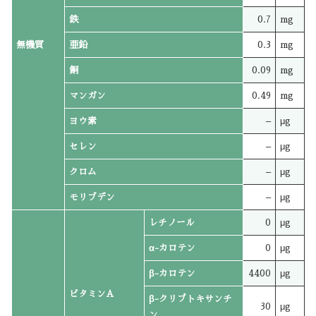
鉄
0.7
mg
無機質
亜鉛
0.3
mg
銅
0.09
mg
マンガン
0.49
mg
ヨウ素
–
μg
セレン
–
μg
クロム
–
μg
モリブデン
–
μg
レチノール
0
μg
α-カロテン
0
μg
β-カロテン
4400
μg
ビタミンA
β-クリプトキサンチ
30
μg
ン