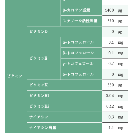
β-カロテン当量
4400
μg
レチノール活性当量
370
μg
ビタミンD
0
μg
α-トコフェロール
3.1
mg
β-トコフェロール
0.1
mg
ビタミンE
γ-トコフェロール
0.7
mg
δ-トコフェロール
0
mg
ビタミン
ビタミンK
330
μg
ビタミンB1
0.04
mg
ビタミンB2
0.12
mg
ナイアシン
0.3
mg
ナイアシン当量
1.1
mg