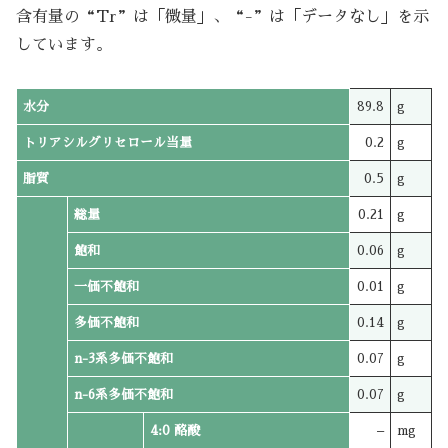
含有量の“Tr”は「微量」、“-”は「データなし」を示
しています。
水分
89.8
g
トリアシルグリセロール当量
0.2
g
脂質
0.5
g
総量
0.21
g
飽和
0.06
g
一価不飽和
0.01
g
多価不飽和
0.14
g
n-3系多価不飽和
0.07
g
n-6系多価不飽和
0.07
g
4:0 酪酸
–
mg