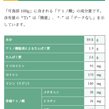
「可食部 100g」に含まれる「アミノ酸」の成分量です。
含有量の“Tr”は「微量」、“-”は「データなし」を示
しています。
水分
89.8
g
アミノ酸組成によるたんぱく質
1.9
g
たんぱく質
2.6
g
イソロイシン
95
mg
ロイシン
170
mg
リシン（リジン）
140
mg
メチオニン
38
mg
含硫アミノ酸
シスチン
26
mg