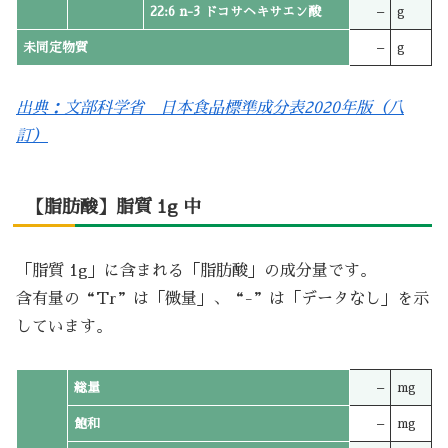
22:6 n-3 ドコサヘキサエン酸
–
g
未同定物質
–
g
出典：文部科学省 日本食品標準成分表2020年版（八
訂）
【脂肪酸】脂質 1g 中
「脂質 1g」に含まれる「脂肪酸」の成分量です。
含有量の“Tr”は「微量」、“-”は「データなし」を示
しています。
総量
–
mg
飽和
–
mg