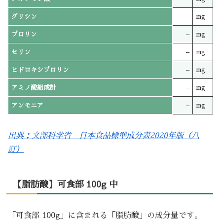
グリシン
–
mg
プロリン
–
mg
セリン
–
mg
ヒドロキシプロリン
–
mg
アミノ酸組成計
–
mg
アンモニア
–
mg
出典：文部科学省 日本食品標準成分表2020年版（八
訂）
【脂肪酸】可食部 100g 中
「可食部 100g」に含まれる「脂肪酸」の成分量です。