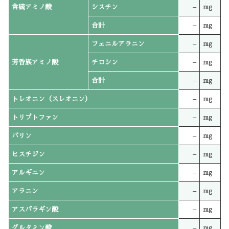
含硫アミノ酸
シスチン
–
mg
合計
–
mg
フェニルアラニン
–
mg
芳香族アミノ酸
チロシン
–
mg
合計
–
mg
トレオニン（スレオニン）
–
mg
トリプトファン
–
mg
バリン
–
mg
ヒスチジン
–
mg
アルギニン
–
mg
アラニン
–
mg
アスパラギン酸
–
mg
グルタミン酸
–
mg