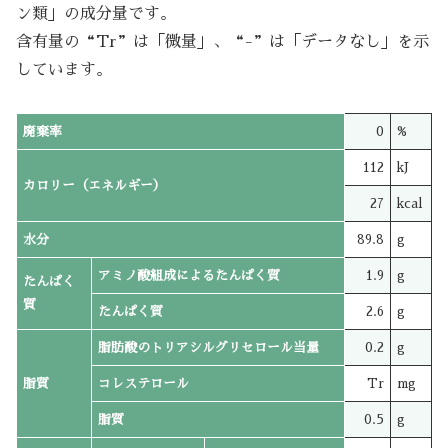
ン類」の成分量です。
含有量の“Tr”は「微量」、“-”は「データなし」を示
しています。
廃棄率
0
%
112
kJ
カロリー（エネルギー）
27
kcal
水分
89.8
g
アミノ酸組成によるたんぱく質
1.9
g
たんぱく
質
たんぱく質
2.6
g
脂肪酸のトリアシルグリセロール当量
0.2
g
脂質
コレステロール
Tr
mg
脂質
0.5
g