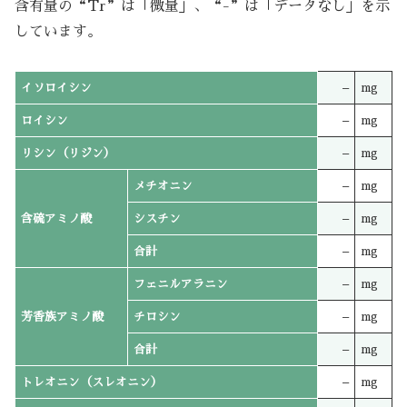
含有量の“Tr”は「微量」、“-”は「データなし」を示
しています。
イソロイシン
–
mg
ロイシン
–
mg
リシン（リジン）
–
mg
メチオニン
–
mg
含硫アミノ酸
シスチン
–
mg
合計
–
mg
フェニルアラニン
–
mg
芳香族アミノ酸
チロシン
–
mg
合計
–
mg
トレオニン（スレオニン）
–
mg