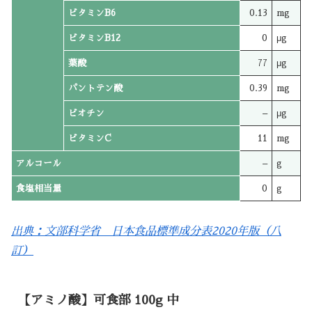
ビタミンB6
0.13
mg
ビタミンB12
0
μg
葉酸
77
μg
パントテン酸
0.39
mg
ビオチン
–
μg
ビタミンC
11
mg
アルコール
–
g
食塩相当量
0
g
出典：文部科学省 日本食品標準成分表2020年版（八
訂）
【アミノ酸】可食部 100g 中