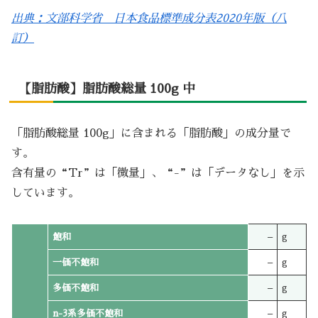
出典：文部科学省 日本食品標準成分表2020年版（八
訂）
【脂肪酸】脂肪酸総量 100g 中
「脂肪酸総量 100g」に含まれる「脂肪酸」の成分量で
す。
含有量の“Tr”は「微量」、“-”は「データなし」を示
しています。
飽和
–
g
一価不飽和
–
g
多価不飽和
–
g
n-3系多価不飽和
–
g