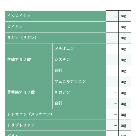
イソロイシン
–
mg
ロイシン
–
mg
リシン（リジン）
–
mg
メチオニン
–
mg
含硫アミノ酸
シスチン
–
mg
合計
–
mg
フェニルアラニン
–
mg
芳香族アミノ酸
チロシン
–
mg
合計
–
mg
トレオニン（スレオニン）
–
mg
トリプトファン
–
mg