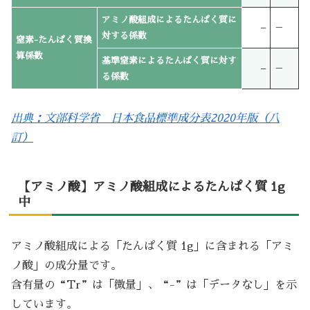
アミノ酸組成によるたんぱく質に
–
－
対する係数
窒素-たんぱく質換
算係数
基準窒素によるたんぱく質に対す
–
－
る係数
出典：文部科学省 日本食品標準成分表2020年版（八
訂）
【アミノ酸】アミノ酸組成によるたんぱく質 1g
中
アミノ酸組成による「たんぱく質 1g」に含まれる「アミ
ノ酸」の成分量です。
含有量の“Tr”は「微量」、“-”は「データなし」を示
しています。