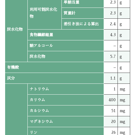
単糖当量
2.3
g
利用可能炭水化
質量計
2.3
g
物
差引き法による算出
2.4
g
炭水化物
食物繊維総量
4.3
g
糖アルコール
–
g
炭水化物
5.7
g
有機酸
–
g
灰分
1.1
g
ナトリウム
1
mg
カリウム
400
mg
カルシウム
51
mg
マグネシウム
20
mg
リン
26
mg