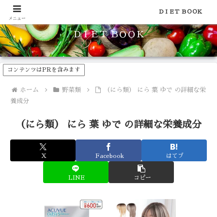
食品のカロリーや糖質などの栄養素がわかる！健康やダイエットに
ＤＩＥＴ ＢＯＯＫ
メニュー
ＤＩＥＴ ＢＯＯＫ
コンテンツはPRを含みます
ホーム
野菜類
（にら類） にら 葉 ゆで の詳細な栄
養成分
（にら類） にら 葉 ゆで の詳細な栄養成分
X
Facebook
はてブ
LINE
コピー