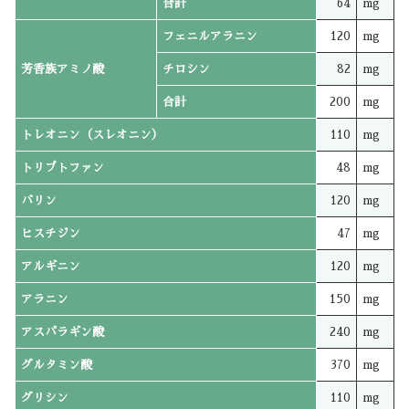
合計
64
mg
フェニルアラニン
120
mg
芳香族アミノ酸
チロシン
82
mg
合計
200
mg
トレオニン（スレオニン）
110
mg
トリプトファン
48
mg
バリン
120
mg
ヒスチジン
47
mg
アルギニン
120
mg
アラニン
150
mg
アスパラギン酸
240
mg
グルタミン酸
370
mg
グリシン
110
mg