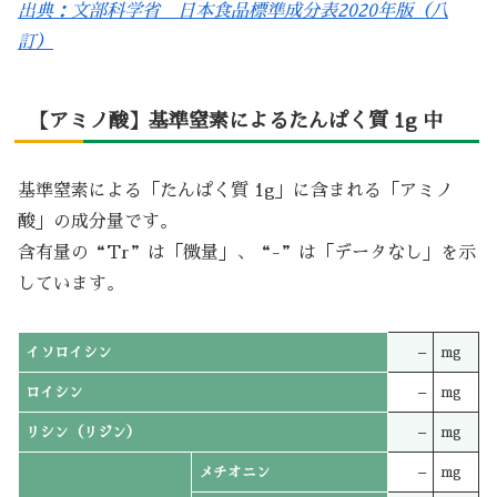
出典：文部科学省 日本食品標準成分表2020年版（八
訂）
【アミノ酸】基準窒素によるたんぱく質 1g 中
基準窒素による「たんぱく質 1g」に含まれる「アミノ
酸」の成分量です。
含有量の“Tr”は「微量」、“-”は「データなし」を示
しています。
イソロイシン
–
mg
ロイシン
–
mg
リシン（リジン）
–
mg
メチオニン
–
mg