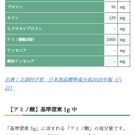
プロリン
98
mg
セリン
120
mg
ヒドロキシプロリン
–
mg
アミノ酸組成計
2200
mg
アンモニア
–
mg
剰余アンモニア
–
mg
出典：文部科学省 日本食品標準成分表2020年版（八
訂）
【アミノ酸】基準窒素 1g 中
「基準窒素 1g」に含まれる「アミノ酸」の成分量です。