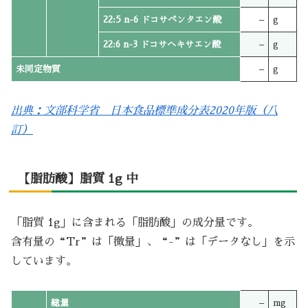
22:5 n-6 ドコサペンタエン酸
–
g
22:6 n-3 ドコサヘキサエン酸
–
g
未同定物質
–
g
出典：文部科学省 日本食品標準成分表2020年版（八
訂）
【脂肪酸】脂質 1g 中
「脂質 1g」に含まれる「脂肪酸」の成分量です。
含有量の“Tr”は「微量」、“-”は「データなし」を示
しています。
総量
–
mg