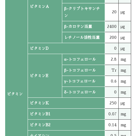
ビタミンA
β-クリプトキサンチ
20
μg
ン
β-カロテン当量
2400
μg
レチノール活性当量
200
μg
ビタミンD
0
μg
α-トコフェロール
2.8
mg
β-トコフェロール
Tr
mg
ビタミンE
γ-トコフェロール
0.6
mg
δ-トコフェロール
0
mg
ビタミン
ビタミンK
250
μg
ビタミンB1
0.07
mg
ビタミンB2
0.14
mg
ナイアシン
0.5
mg