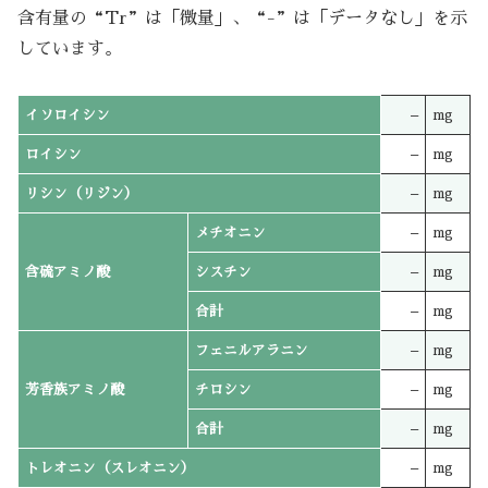
含有量の“Tr”は「微量」、“-”は「データなし」を示
しています。
イソロイシン
–
mg
ロイシン
–
mg
リシン（リジン）
–
mg
メチオニン
–
mg
含硫アミノ酸
シスチン
–
mg
合計
–
mg
フェニルアラニン
–
mg
芳香族アミノ酸
チロシン
–
mg
合計
–
mg
トレオニン（スレオニン）
–
mg