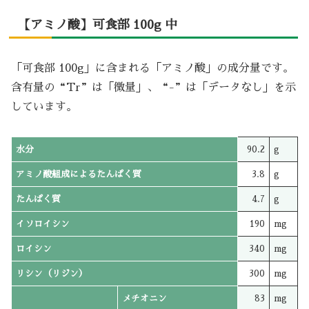
【アミノ酸】可食部 100g 中
「可食部 100g」に含まれる「アミノ酸」の成分量です。
含有量の“Tr”は「微量」、“-”は「データなし」を示
しています。
水分
90.2
g
アミノ酸組成によるたんぱく質
3.8
g
たんぱく質
4.7
g
イソロイシン
190
mg
ロイシン
340
mg
リシン（リジン）
300
mg
メチオニン
83
mg