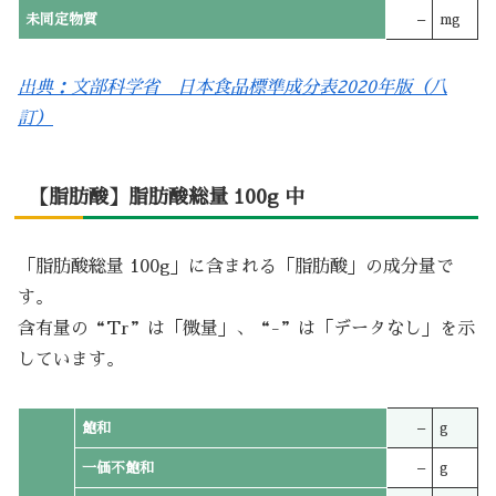
未同定物質
–
mg
出典：文部科学省 日本食品標準成分表2020年版（八
訂）
【脂肪酸】脂肪酸総量 100g 中
「脂肪酸総量 100g」に含まれる「脂肪酸」の成分量で
す。
含有量の“Tr”は「微量」、“-”は「データなし」を示
しています。
飽和
–
g
一価不飽和
–
g