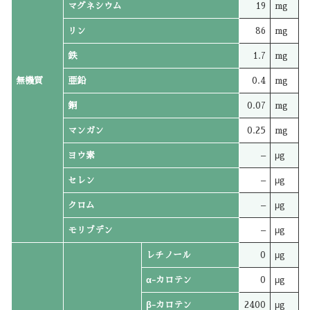
マグネシウム
19
mg
リン
86
mg
鉄
1.7
mg
無機質
亜鉛
0.4
mg
銅
0.07
mg
マンガン
0.25
mg
ヨウ素
–
μg
セレン
–
μg
クロム
–
μg
モリブデン
–
μg
レチノール
0
μg
α-カロテン
0
μg
β-カロテン
2400
μg