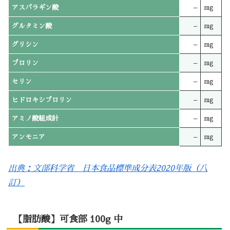
アスパラギン酸
–
mg
グルタミン酸
–
mg
グリシン
–
mg
プロリン
–
mg
セリン
–
mg
ヒドロキシプロリン
–
mg
アミノ酸組成計
–
mg
アンモニア
–
mg
出典：文部科学省 日本食品標準成分表2020年版（八
訂）
【脂肪酸】可食部 100g 中