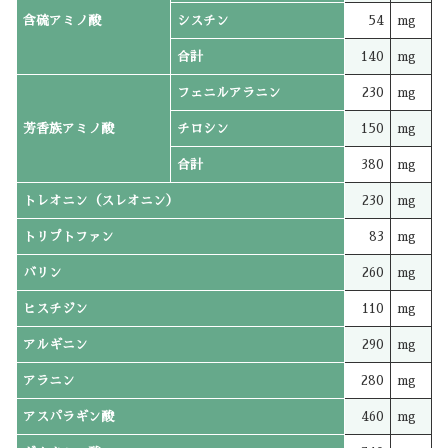
含硫アミノ酸
シスチン
54
mg
合計
140
mg
フェニルアラニン
230
mg
芳香族アミノ酸
チロシン
150
mg
合計
380
mg
トレオニン（スレオニン）
230
mg
トリプトファン
83
mg
バリン
260
mg
ヒスチジン
110
mg
アルギニン
290
mg
アラニン
280
mg
アスパラギン酸
460
mg