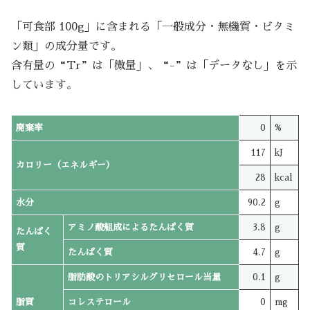
「可食部 100g」に含まれる「一般成分・無機質・ビタミ
ン類」の成分量です。
含有量の“Tr”は「微量」、“-”は「データなし」を示
しています。
廃棄率
0
%
117
kJ
カロリー（エネルギー）
28
kcal
水分
90.2
g
アミノ酸組成によるたんぱく質
3.8
g
たんぱく
質
たんぱく質
4.7
g
脂肪酸のトリアシルグリセロール当量
0.1
g
脂質
コレステロール
0
mg