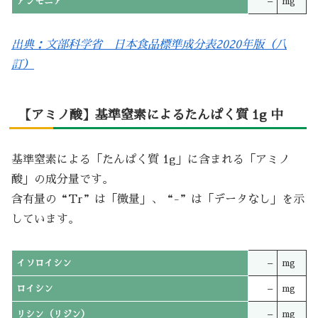
アンモニア
–
mg
出典：文部科学省 日本食品標準成分表2020年版（八
訂）
【アミノ酸】基準窒素によるたんぱく質 1g 中
基準窒素による「たんぱく質 1g」に含まれる「アミノ
酸」の成分量です。
含有量の“Tr”は「微量」、“-”は「データなし」を示
しています。
イソロイシン
–
mg
ロイシン
–
mg
リシン（リジン）
–
mg