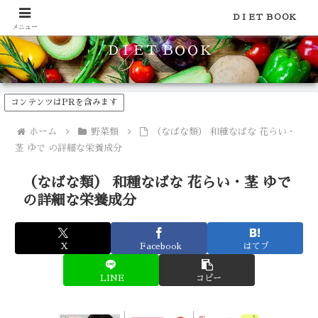
食品のカロリーや糖質などの栄養素がわかる！健康やダイエットに
ＤＩＥＴ ＢＯＯＫ
メニュー
ＤＩＥＴ ＢＯＯＫ
コンテンツはPRを含みます
ホーム
野菜類
（なばな類） 和種なばな 花らい・
茎 ゆで の詳細な栄養成分
（なばな類） 和種なばな 花らい・茎 ゆで
の詳細な栄養成分
X
Facebook
はてブ
LINE
コピー