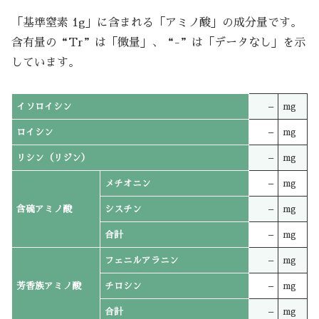
「基準窒素 1g」に含まれる「アミノ酸」の成分量です。
含有量の“Tr”は「微量」、“-”は「データなし」を示
しています。
イソロイシン
–
mg
ロイシン
–
mg
リシン（リジン）
–
mg
メチオニン
–
mg
含硫アミノ酸
シスチン
–
mg
合計
–
mg
フェニルアラニン
–
mg
芳香族アミノ酸
チロシン
–
mg
合計
–
mg