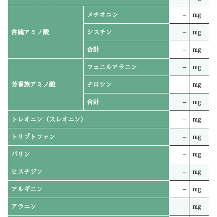
メチオニン
–
mg
含硫アミノ酸
シスチン
–
mg
合計
–
mg
フェニルアラニン
–
mg
芳香族アミノ酸
チロシン
–
mg
合計
–
mg
トレオニン（スレオニン）
–
mg
トリプトファン
–
mg
バリン
–
mg
ヒスチジン
–
mg
アルギニン
–
mg
アラニン
–
mg