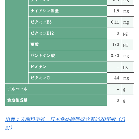
ナイアシン当量
1.9
mg
ビタミンB6
0.11
mg
ビタミンB12
0
μg
葉酸
190
μg
パントテン酸
0.30
mg
ビオチン
–
μg
ビタミンC
44
mg
アルコール
–
g
食塩相当量
0
g
出典：文部科学省 日本食品標準成分表2020年版（八
訂）