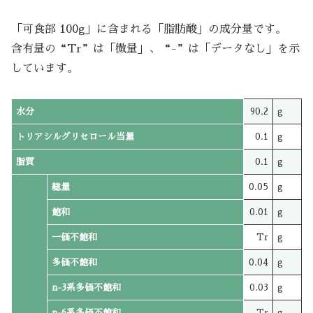
「可食部 100g」に含まれる「脂肪酸」の成分量です。
含有量の“Tr”は「微量」、“-”は「データなし」を示
しています。
水分
90.2
g
トリアシルグリセロール当量
0.1
g
脂質
0.1
g
総量
0.05
g
飽和
0.01
g
一価不飽和
Tr
g
多価不飽和
0.04
g
n-3系多価不飽和
0.03
g
n-6系多価不飽和
Tr
g