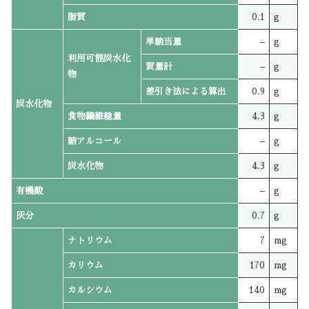
脂質
0.1
g
単糖当量
–
g
利用可能炭水化
質量計
–
g
物
差引き法による算出
0.9
g
炭水化物
食物繊維総量
4.3
g
糖アルコール
–
g
炭水化物
4.3
g
有機酸
–
g
灰分
0.7
g
ナトリウム
7
mg
カリウム
170
mg
カルシウム
140
mg