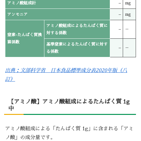
アミノ酸組成計
–
mg
アンモニア
–
mg
アミノ酸組成によるたんぱく質に
–
－
対する係数
窒素-たんぱく質換
算係数
基準窒素によるたんぱく質に対す
–
－
る係数
出典：文部科学省 日本食品標準成分表2020年版（八
訂）
【アミノ酸】アミノ酸組成によるたんぱく質 1g
中
アミノ酸組成による「たんぱく質 1g」に含まれる「アミ
ノ酸」の成分量です。