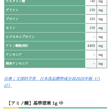
グルタミン酸
740
mg
グリシン
230
mg
プロリン
220
mg
セリン
230
mg
ヒドロキシプロリン
–
mg
アミノ酸組成計
4400
mg
アンモニア
–
mg
剰余アンモニア
–
mg
出典：文部科学省 日本食品標準成分表2020年版（八
訂）
【アミノ酸】基準窒素 1g 中