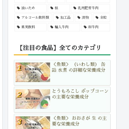
油いため
根
乳用肥育牛肉
アルコール飲料類
加工品
漬物
全粒
果実飲料
輸入牛肉
和牛肉
【注目の食品】全てのカテゴリ
＜魚類＞ （いわし類） 缶
詰 水煮 の詳細な栄養成分
とうもろこし ポップコーン
の主要な栄養成分
＜魚類＞ おおさが 生 の主
要な栄養成分