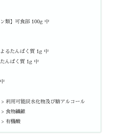
類】可食部 100g 中
るたんぱく質 1g 中
んぱく質 1g 中
 中
中 > 利用可能炭水化物及び糖アルコール
 > 食物繊維
 > 有機酸