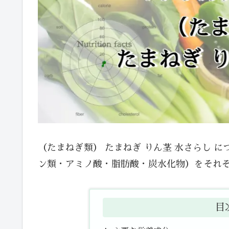
（たまねぎ類） たまねぎ りん茎 水さらし 
ン類・アミノ酸・脂肪酸・炭水化物）をそれ
目