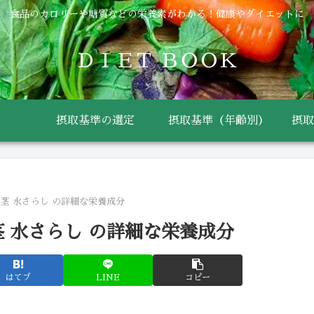
食品のカロリーや糖質などの栄養素がわかる！健康やダイエットに
ＤＩＥＴ ＢＯＯＫ
摂取基準の選定
摂取基準（年齢別）
摂取
ん茎 水さらし の詳細な栄養成分
茎 水さらし の詳細な栄養成分
はてブ
LINE
コピー