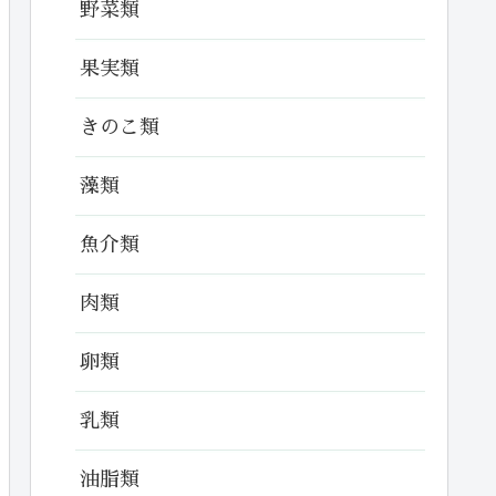
野菜類
果実類
きのこ類
藻類
魚介類
肉類
卵類
乳類
油脂類