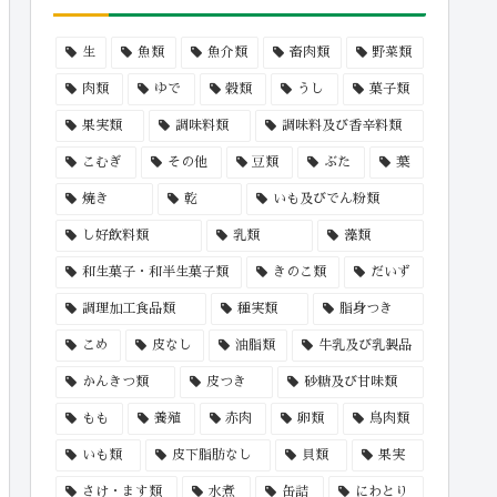
生
魚類
魚介類
畜肉類
野菜類
肉類
ゆで
穀類
うし
菓子類
果実類
調味料類
調味料及び香辛料類
こむぎ
その他
豆類
ぶた
葉
焼き
乾
いも及びでん粉類
し好飲料類
乳類
藻類
和生菓子・和半生菓子類
きのこ類
だいず
調理加工食品類
種実類
脂身つき
こめ
皮なし
油脂類
牛乳及び乳製品
かんきつ類
皮つき
砂糖及び甘味類
もも
養殖
赤肉
卵類
鳥肉類
いも類
皮下脂肪なし
貝類
果実
さけ・ます類
水煮
缶詰
にわとり