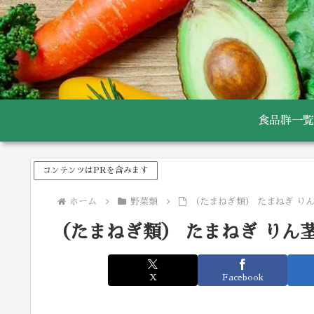
食品群一覧
コンテンツはPRを含みます
ホーム
野菜類
（たまねぎ類） たまねぎ り
（たまねぎ類） たまねぎ りん
X
Facebook