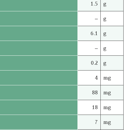
1.5
g
–
g
6.1
g
–
g
0.2
g
4
mg
88
mg
18
mg
7
mg