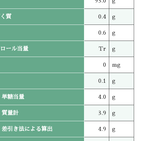
93.0
g
く質
0.4
g
0.6
g
ロール当量
Tr
g
0
mg
0.1
g
単糖当量
4.0
g
質量計
3.9
g
差引き法による算出
4.9
g