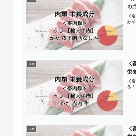
の
＜畜
分が
＜
肉類
栄
＜畜
る！
＜
肉類