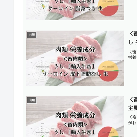
＜
肉類
し
＜畜
栄養
＜
肉類
主
＜畜
がわ