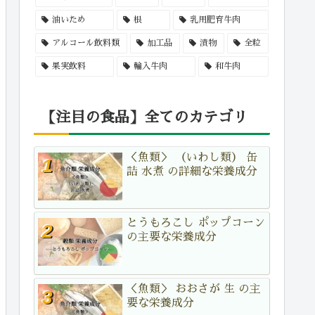
油いため
根
乳用肥育牛肉
アルコール飲料類
加工品
漬物
全粒
果実飲料
輸入牛肉
和牛肉
【注目の食品】全てのカテゴリ
＜魚類＞ （いわし類） 缶
詰 水煮 の詳細な栄養成分
とうもろこし ポップコーン
の主要な栄養成分
＜魚類＞ おおさが 生 の主
要な栄養成分