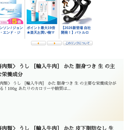
畜肉類＞ うし ［輸入牛肉］ かた 脂身つき 生 の主
な栄養成分
肉類＞ うし ［輸入牛肉］ かた 脂身つき 生 の主要な栄養成分が
る！100g あたりのカロリーや糖質は...
畜肉類＞ うし ［輸入牛肉］ かた 皮下脂肪なし 生