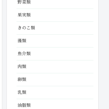
野菜類
果実類
きのこ類
藻類
魚介類
肉類
卵類
乳類
油脂類