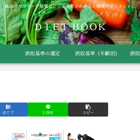
食品のカロリーや糖質などの栄養素がわかる！健康やダイエットに
ＤＩＥＴ ＢＯＯＫ
摂取基準の選定
摂取基準（年齢別）
摂取
はてブ
LINE
コピー