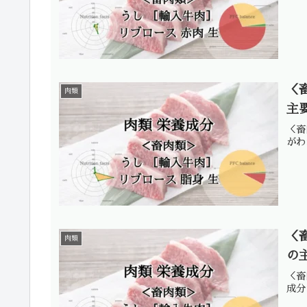
＜
肉類
主
＜畜
がわ
＜
肉類
の
＜畜
成分