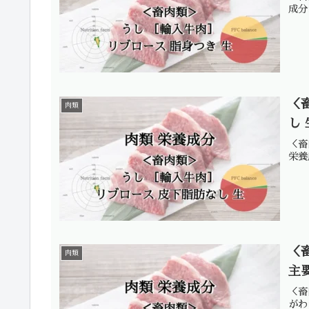
成分
＜
肉類
し
＜畜
栄養
＜
肉類
主
＜畜
がわ