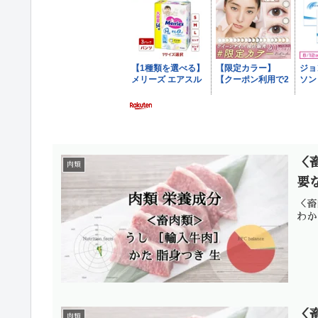
＜
肉類
要
＜畜
わか
＜
肉類