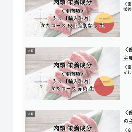
＜畜
栄養
＜
肉類
主
＜畜
がわ
＜
肉類
の
＜畜