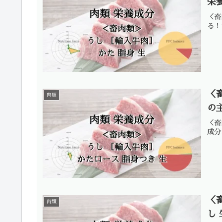
栄
＜畜
る！
＜
肉類
の
＜畜
成分
＜
肉類
し