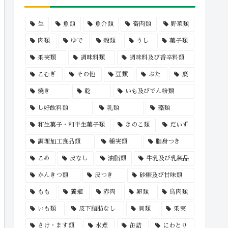
生
魚類
魚介類
畜肉類
野菜類
肉類
ゆで
穀類
うし
菓子類
果実類
調味料類
調味料及び香辛料類
こむぎ
その他
豆類
ぶた
葉
焼き
乾
いも及びでん粉類
し好飲料類
乳類
藻類
和生菓子・和半生菓子類
きのこ類
だいず
調理加工食品類
種実類
脂身つき
こめ
皮なし
油脂類
牛乳及び乳製品
かんきつ類
皮つき
砂糖及び甘味類
もも
養殖
赤肉
卵類
鳥肉類
いも類
皮下脂肪なし
貝類
果実
さけ・ます類
水煮
缶詰
にわとり