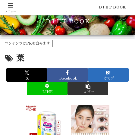
食品のカロリーや糖質などの栄養素がわかる！健康やダイエットに
ＤＩＥＴ ＢＯＯＫ
メニュー
ＤＩＥＴ ＢＯＯＫ
コンテンツはPRを含みます
葉
X
Facebook
はてブ
LINE
コピー