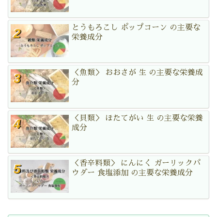
とうもろこし ポップコーン の主要な
栄養成分
＜魚類＞ おおさが 生 の主要な栄養成
分
＜貝類＞ ほたてがい 生 の主要な栄養
成分
＜香辛料類＞ にんにく ガーリックパ
ウダー 食塩添加 の主要な栄養成分