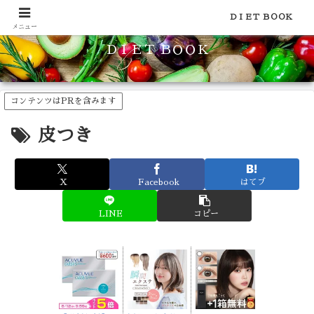
食品のカロリーや糖質などの栄養素がわかる！健康やダイエットに
ＤＩＥＴ ＢＯＯＫ
メニュー
ＤＩＥＴ ＢＯＯＫ
コンテンツはPRを含みます
皮つき
X
Facebook
はてブ
LINE
コピー