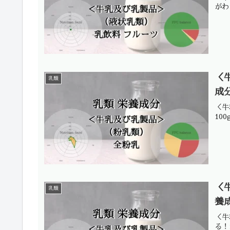
がわ
＜
乳類
成
＜牛
10
＜
乳類
養
＜牛
る！