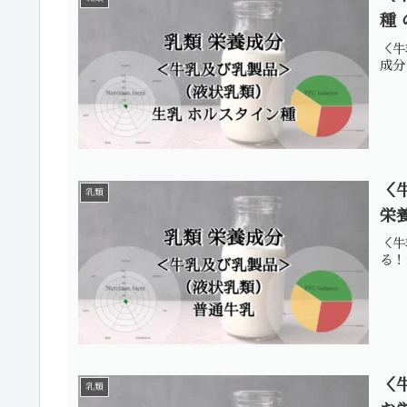
種
＜牛
成分
＜
乳類
栄
＜牛
る！
＜
乳類