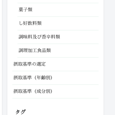
菓子類
し好飲料類
調味料及び香辛料類
調理加工食品類
摂取基準の選定
摂取基準（年齢別）
摂取基準（成分別）
タグ