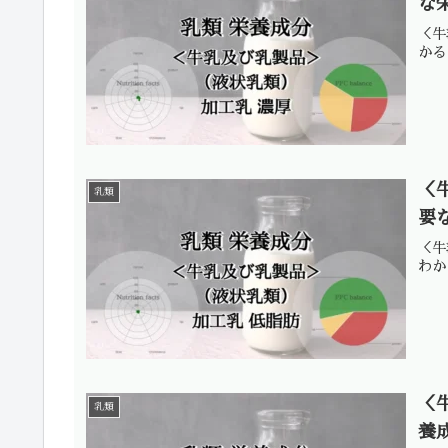
な
＜牛
かる
＜
乳類
要
＜牛
わか
＜
乳類
養