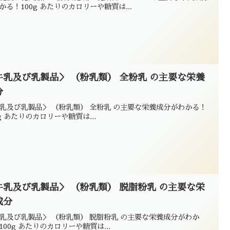
かる！100g あたりのカロリーや糖質は...
牛乳及び乳製品＞ （粉乳類） 全粉乳 の主要な栄養
分
乳及び乳製品＞ （粉乳類） 全粉乳 の主要な栄養成分がわかる！
0g あたりのカロリーや糖質は...
牛乳及び乳製品＞ （粉乳類） 脱脂粉乳 の主要な栄
成分
乳及び乳製品＞ （粉乳類） 脱脂粉乳 の主要な栄養成分がわか
100g あたりのカロリーや糖質は...