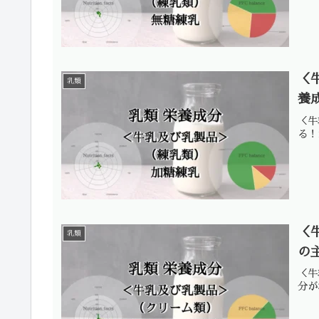
＜
乳類
養
＜牛
る！
＜
乳類
の
＜牛
分が