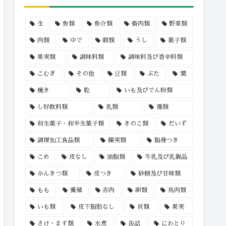
生
魚類
魚介類
畜肉類
野菜類
肉類
ゆで
穀類
うし
菓子類
果実類
調味料類
調味料及び香辛料類
こむぎ
その他
豆類
ぶた
葉
焼き
乾
いも及びでん粉類
し好飲料類
乳類
藻類
和生菓子・和半生菓子類
きのこ類
だいず
調理加工食品類
種実類
脂身つき
こめ
皮なし
油脂類
牛乳及び乳製品
かんきつ類
皮つき
砂糖及び甘味類
もも
養殖
赤肉
卵類
鳥肉類
いも類
皮下脂肪なし
貝類
果実
さけ・ます類
水煮
缶詰
にわとり