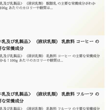
乳及び乳製品＞ （液状乳類） 脱脂乳 の主要な栄養成分がわか
100g あたりのカロリーや糖質は...
牛乳及び乳製品＞ （液状乳類） 乳飲料 コーヒー の
要な栄養成分
乳及び乳製品＞ （液状乳類） 乳飲料 コーヒー の主要な栄養成分
かる！100g あたりのカロリーや糖質は...
牛乳及び乳製品＞ （液状乳類） 乳飲料 フルーツ の
要な栄養成分
乳及び乳製品＞ （液状乳類） 乳飲料 フルーツ の主要な栄養成分