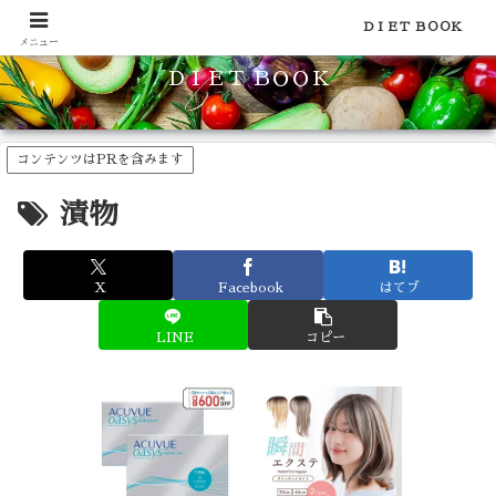
食品のカロリーや糖質などの栄養素がわかる！健康やダイエットに
ＤＩＥＴ ＢＯＯＫ
メニュー
ＤＩＥＴ ＢＯＯＫ
コンテンツはPRを含みます
漬物
X
Facebook
はてブ
LINE
コピー