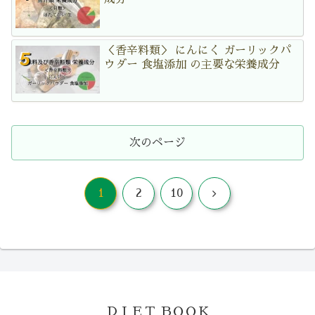
＜香辛料類＞ にんにく ガーリックパ
ウダー 食塩添加 の主要な栄養成分
次のページ
次
1
2
10
へ
ＤＩＥＴ ＢＯＯＫ