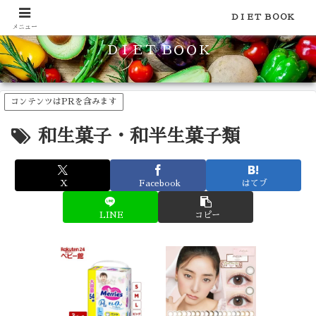
食品のカロリーや糖質などの栄養素がわかる！健康やダイエットに
ＤＩＥＴ ＢＯＯＫ
メニュー
ＤＩＥＴ ＢＯＯＫ
コンテンツはPRを含みます
和生菓子・和半生菓子類
X
Facebook
はてブ
LINE
コピー