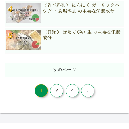
＜香辛料類＞ にんにく ガーリックパ
ウダー 食塩添加 の主要な栄養成分
＜貝類＞ ほたてがい 生 の主要な栄養
成分
次のページ
次
1
2
4
へ