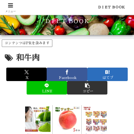
食品のカロリーや糖質などの栄養素がわかる！健康やダイエットに
ＤＩＥＴ ＢＯＯＫ
メニュー
ＤＩＥＴ ＢＯＯＫ
コンテンツはPRを含みます
和牛肉
X
Facebook
はてブ
LINE
コピー