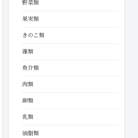
野菜類
果実類
きのこ類
藻類
魚介類
肉類
卵類
乳類
油脂類