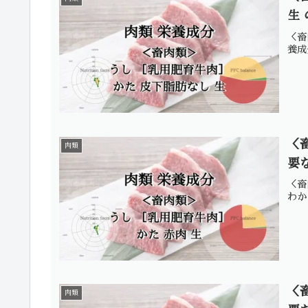
生
＜畜
養成
＜
肉類
要
＜畜
わか
＜
肉類