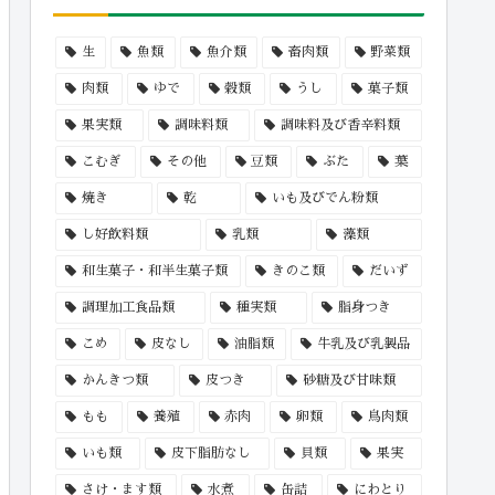
生
魚類
魚介類
畜肉類
野菜類
肉類
ゆで
穀類
うし
菓子類
果実類
調味料類
調味料及び香辛料類
こむぎ
その他
豆類
ぶた
葉
焼き
乾
いも及びでん粉類
し好飲料類
乳類
藻類
和生菓子・和半生菓子類
きのこ類
だいず
調理加工食品類
種実類
脂身つき
こめ
皮なし
油脂類
牛乳及び乳製品
かんきつ類
皮つき
砂糖及び甘味類
もも
養殖
赤肉
卵類
鳥肉類
いも類
皮下脂肪なし
貝類
果実
さけ・ます類
水煮
缶詰
にわとり