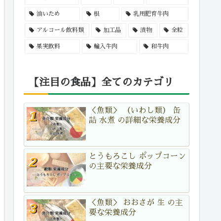
油いため
根
乳用肥育牛肉
アルコール飲料類
加工品
漬物
全粒
果実飲料
輸入牛肉
和牛肉
【注目の食品】全てのカテゴリ
＜魚類＞ （いわし類） 缶
詰 水煮 の詳細な栄養成分
とうもろこし ポップコーン
の主要な栄養成分
＜魚類＞ おおさが 生 の主
要な栄養成分