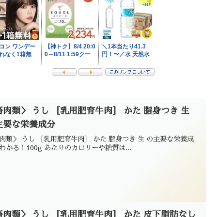
畜肉類＞ うし ［乳用肥育牛肉］ かた 脂身つき 生
主要な栄養成分
肉類＞ うし ［乳用肥育牛肉］ かた 脂身つき 生 の主要な栄養成
わかる！100g あたりのカロリーや糖質は...
畜肉類＞ うし ［乳用肥育牛肉］ かた 皮下脂肪なし