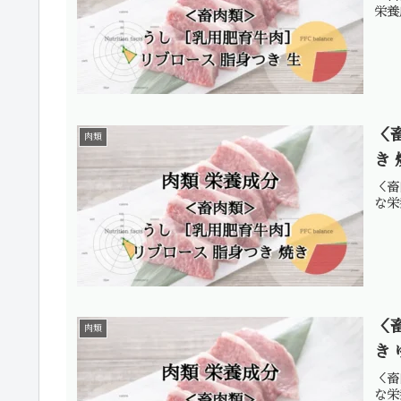
栄養
＜
肉類
き
＜畜
な栄
＜
肉類
き
＜畜
な栄