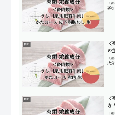
＜畜
要な
＜
肉類
の
＜畜
成分
＜
肉類
き
＜畜