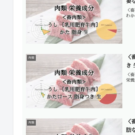
要
＜畜
わか
＜
肉類
き
＜畜
栄養
＜
肉類
肪