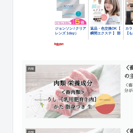
＜
肉類
の
＜畜
分が
＜
肉類