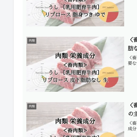
＜
肉類
肪
＜畜
要な
＜
肉類
の
＜畜
成分