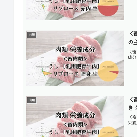
＜
肉類
の
＜畜
成分
＜
肉類
き
＜畜
栄養