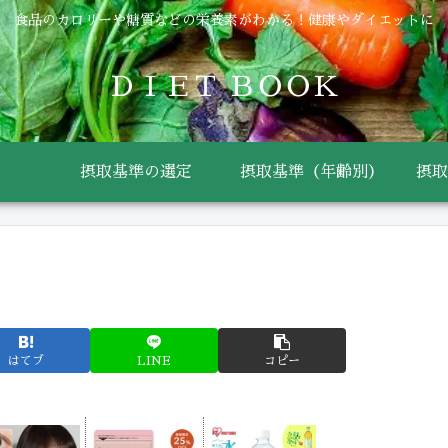
食品のカロリーや糖質などの栄養素がわかる！健康やダイエットに
ＤＩＥＴ ＢＯＯＫ
摂取基準の選定
摂取基準（年齢別）
摂取
はてブ
LINE
コピー