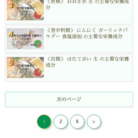
＜魚類＞ おおさが 生 の主要な栄養成
分
＜香辛料類＞ にんにく ガーリックパ
ウダー 食塩添加 の主要な栄養成分
＜貝類＞ ほたてがい 生 の主要な栄養
成分
次のページ
次
1
2
8
へ