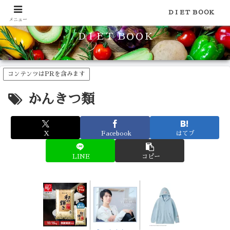
食品のカロリーや糖質などの栄養素がわかる！健康やダイエットに
ＤＩＥＴ ＢＯＯＫ
メニュー
ＤＩＥＴ ＢＯＯＫ
コンテンツはPRを含みます
かんきつ類
X
Facebook
はてブ
LINE
コピー