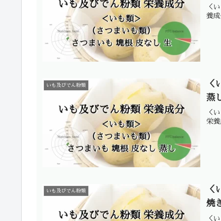
＜い
養成
＜
いも及びでん粉類
蒸
＜い
栄養
＜
いも及びでん粉類
焼
＜い