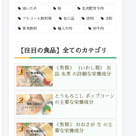
油いため
根
乳用肥育牛肉
アルコール飲料類
加工品
漬物
全粒
果実飲料
輸入牛肉
和牛肉
【注目の食品】全てのカテゴリ
＜魚類＞ （いわし類） 缶
詰 水煮 の詳細な栄養成分
とうもろこし ポップコーン
の主要な栄養成分
＜魚類＞ おおさが 生 の主
要な栄養成分