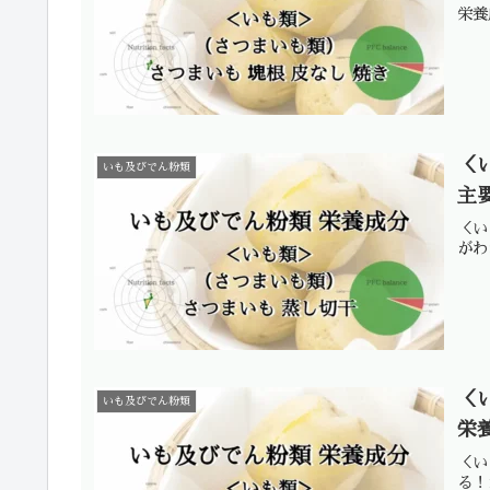
栄養
＜
いも及びでん粉類
主
＜い
がわ
＜
いも及びでん粉類
栄
＜い
る！