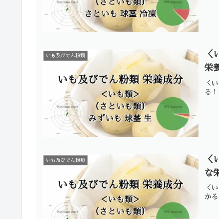
＜
いも及びでん粉類
栄
＜い
る！
＜
いも及びでん粉類
な
＜い
かる