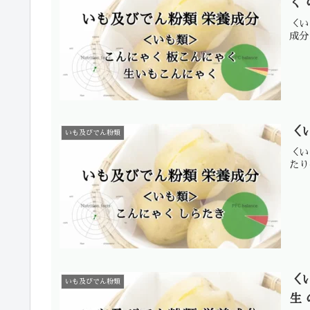
く
＜い
成分
＜
いも及びでん粉類
＜い
たり
＜
いも及びでん粉類
生