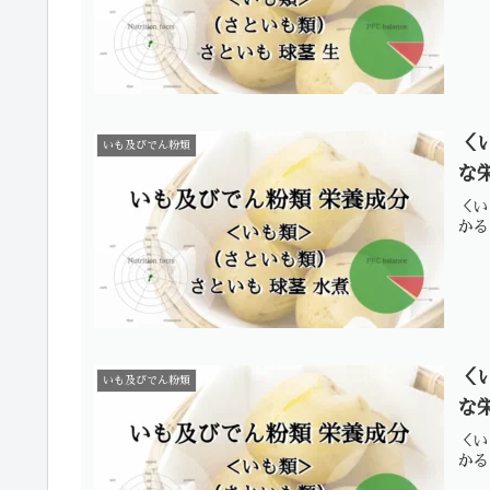
＜
いも及びでん粉類
な
＜い
かる
＜
いも及びでん粉類
な
＜い
かる