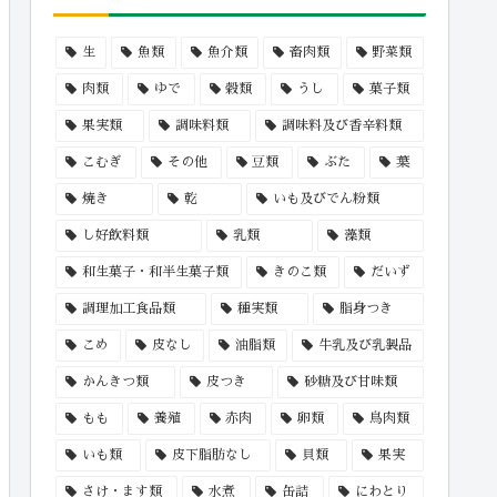
生
魚類
魚介類
畜肉類
野菜類
肉類
ゆで
穀類
うし
菓子類
果実類
調味料類
調味料及び香辛料類
こむぎ
その他
豆類
ぶた
葉
焼き
乾
いも及びでん粉類
し好飲料類
乳類
藻類
和生菓子・和半生菓子類
きのこ類
だいず
調理加工食品類
種実類
脂身つき
こめ
皮なし
油脂類
牛乳及び乳製品
かんきつ類
皮つき
砂糖及び甘味類
もも
養殖
赤肉
卵類
鳥肉類
いも類
皮下脂肪なし
貝類
果実
さけ・ます類
水煮
缶詰
にわとり