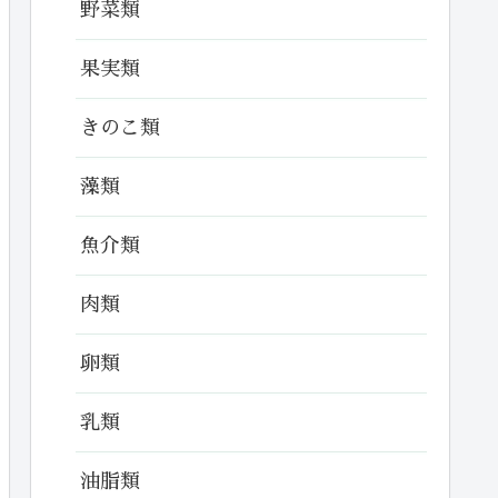
野菜類
果実類
きのこ類
藻類
魚介類
肉類
卵類
乳類
油脂類