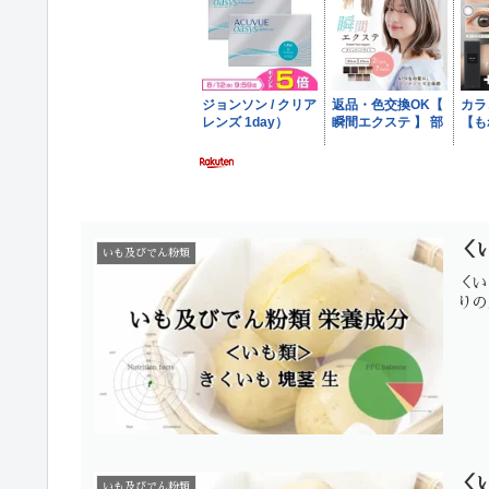
＜
いも及びでん粉類
＜い
りの
＜
いも及びでん粉類