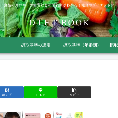
食品のカロリーや糖質などの栄養素がわかる！健康やダイエットに
ＤＩＥＴ ＢＯＯＫ
摂取基準の選定
摂取基準（年齢別）
摂取
はてブ
LINE
コピー