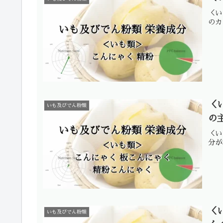
＜い
のカ
＜
いも及びでん粉類
の
＜い
分が
＜
いも及びでん粉類